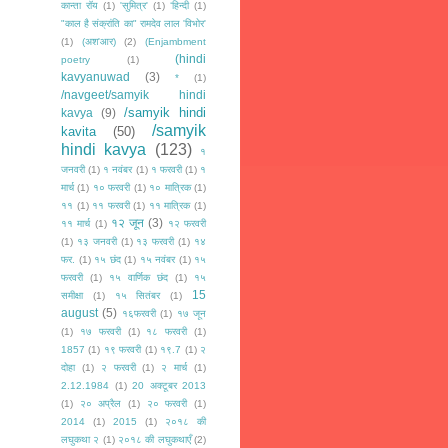
कान्ता रॉय
(1)
'सुमित्र'
(1)
‘हिन्दी
(1)
"काल है संक्रांति का" रामदेव लाल 'विभोर'
(1)
(अश'आर)
(2)
(Enjambment
(hindi
poetry
(1)
kavyanuwad
(3)
*
(1)
/navgeet/samyik hindi
/samyik hindi
kavya
(9)
/samyik
kavita
(50)
hindi kavya
(123)
१
जनवरी
(1)
१ नवंबर
(1)
१ फरवरी
(1)
१
मार्च
(1)
१० फरवरी
(1)
१० मात्रिक
(1)
११
(1)
११ फरवरी
(1)
११ मात्रिक
(1)
१२ जून
(3)
११ मार्च
(1)
१२ फरवरी
(1)
१३ जनवरी
(1)
१३ फरवरी
(1)
१४
फर.
(1)
१५ छंद
(1)
१५ नवंबर
(1)
१५
फरवरी
(1)
१५ वार्णिक छंद
(1)
१५
15
समीक्षा
(1)
१५ सितंबर
(1)
august
(5)
१६फरवरी
(1)
१७ जून
(1)
१७ फरवरी
(1)
१८ फरवरी
(1)
1857
(1)
१९ फरवरी
(1)
१९.7
(1)
२
दोहा
(1)
२ फरवरी
(1)
२ मार्च
(1)
2.12.1984
(1)
20 अक्टूबर 2013
(1)
२० अप्रैल
(1)
२० फरवरी
(1)
2014
(1)
2015
(1)
२०१८ की
लघुकथा २
(1)
२०१८ की लघुकथाएँ
(2)