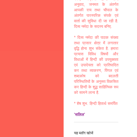
अनुवाद, जनमत के अंतर्गत
आपकी राय तथा चौपाल के
अंतर्गत पारस्परिक संपर्क एवं
वार्ता की सुविधा दी जा रही है.
दिव्य नर्मदा के सदस्य बनिए.
* दिव्य नर्मदा की पाठक संख्या
तथा प्रसार क्षेत्र में लगातार
वृद्धि होना शुभ संकेत है. हमारा
प्रयास विविध विषयों और
विधाओं में हिन्दी की उपयुक्तता
एवं उपादेयता को प्रतिपादित
कर तथा व्याकरण, पिंगल एवं
शब्दकोष को बदलती
परिस्थितियों के अनुरूप विकसित
कर हिन्दी के शुद्ध साहित्यिक रूप
को सामने लाना है.
* शेष शुभ. हिन्दी हितार्थ समर्पित
'सलिल'
यह ब्लॉग खोजें