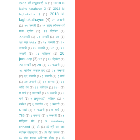
२०१८ की लघुकथाएँ: ३
(1)
2018 ki
laghu katahyen 3
(1)
2018 ki
2018 ki
laghukatha २
(1)
laghukathayen
(4)
२१ जनवरी
(1)
२१ फरवरी
(1)
२१ श्रेष्ठ लोककथाएँ
मध्य प्रदेश
(1)
२२ दिसंबर
(1)
२२फरवरी
(1)
२३ फरवरी
(1)
२४
(1)
२४ जून १५६४
(1)
२४ फरवरी
(1)
२५
जनवरी
(1)
२५ फरवरी
(1)
26
(1)
२६
26
फरवरी
(1)
२६ मात्रिक
(1)
january
(3)
27
(1)
२७ दिसंबर
(1)
२७ फरवरी
(2)
28
(1)
२८ फरवरी
(2)
२८ वार्णिक दण्डक छंद
(1)
२९ जनवरी
(2)
२९ फरवरी
(1)
३ फरवरी
(1)
३ मार्च
(1)
३० जनवरी
(2)
३१ अगस्त
(1)
३३
कोटि देव
(2)
३६ मात्रिक
(1)
३७०
(2)
४ मार्च
(1)
४फरवरी
(1)
५ फरवरी
(1)
५
मार्च
(1)
५ लघुकथाएँ - सलिल
(1)
५
समीक्षा
(2)
६ नवगीत
(1)
६ फरवरी
(1)
६ मार्च
(1)
७ फरवरी
(1)
७ मार्च
(1)
786
(1)
८ फरवरी
(1)
९ जनवरी
(1)
९
मात्रिक छंद
(1)
9 maatreey
chhand
(1)
ॐ
(1)
ॐ श्री राम रक्षा
स्तोत्र दोहानुवाद
(2)
ॐ दोहा शतक
(1)
ॐ दोहा शतक अविनाश बोहर
(1)
ॐ