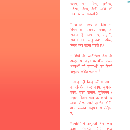
नई
कथ्य, भाषा, बिम्ब, प्रतीक,
उद्देश्य, शिल्प, शैली आदि की
चर्चा की जा सकती है.
* आपकी पसंद की विधा या
विषय की रचनाएँ लगाई जा
सकती हैं. आप गद्य, कहानी,
समालोचना, लघु कथा, व्यंग्य,
निबंध क्या पढना चाहते हैं?
* हिंदी के अतिरिक्त देश के
अन्दर या बाहर प्रचलित अन्य
भाषाओँ की रचनाओं का हिन्दी
अनुवाद सहित स्वागत है.
* शीघ्र ही हिन्दी की पाठशाला
के अंतर्गत शब्द कोष, मुहावरा
कोष, दोहा लेखन, मुक्तिका /
ग़ज़ल लेखन तथा अलंकारों पर
लम्बी लेखमालाएं प्रारंभ होंगी.
आप सबका सहयोग आमंत्रित
है.
* हाशिये में अंग्रेजी हिन्दी शब्द
कोष, अंग्रेजी हिन्दी शब्द