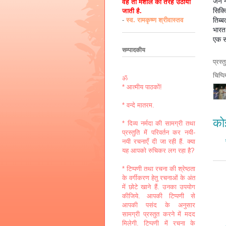
जन गण
वह तो मशाल की तरह उठायी
सिक्
जाती है.
तिब्
-
स्व. रामकृष्ण श्रीवास्तव
भारत
एक सा
सम्पादकीय
प्रस्
चिप्प
ॐ
* आत्मीय पाठकों!
* वन्दे मातरम.
कोई
* दिव्य नर्मदा की सामग्री तथा
प्रस्तुति में परिवर्तन कर नयी-
नयी रचनाएँ दी जा रही हैं. क्या
यह आपको रुचिकर लग रहा है?
* टिप्पणी तथा रचना की श्रेष्ठता
के वर्गीकरण हेतु रचनाओं के अंत
में छोटे खाने हैं. उनका उपयोग
कीजिये. आपकी टिप्पणी से
आपकी पसंद के अनुसार
सामग्री प्रस्तुत करने में मदद
मिलेगी. टिप्पणी में रचना के