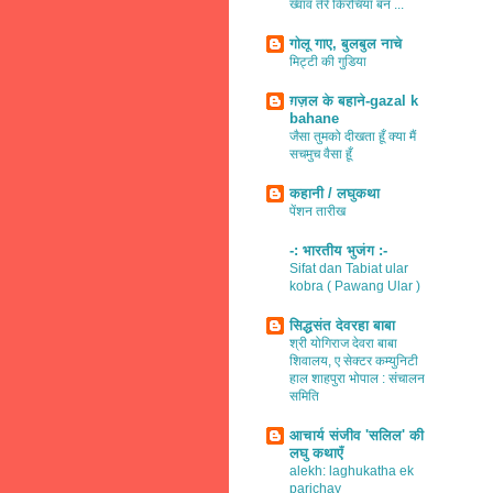
ख्वाव तेरे किरचियाँ बन ...
गोलू गाए, बुलबुल नाचे
मिट्टी की गुडिया
ग़ज़ल के बहाने-gazal k
bahane
जैसा तुमको दीखता हूँ क्या मैं
सचमुच वैसा हूँ
कहानी / लघुकथा
पेंशन तारीख
-: भारतीय भुजंग :-
Sifat dan Tabiat ular
kobra ( Pawang Ular )
सिद्धसंत देवरहा बाबा
श्री योगिराज देवरा बाबा
शिवालय, ए सेक्टर कम्युनिटी
हाल शाहपुरा भोपाल : संचालन
समिति
आचार्य संजीव 'सलिल' की
लघु कथाएँ
alekh: laghukatha ek
parichay