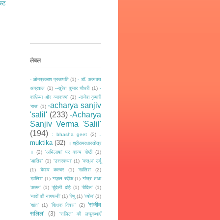
स्ट
लेबल
- ओमप्रकाश प्रजापति
(1)
- डॉ. अव्यक्त
अग्रवाल
(1)
--सुरेश कुमार चौधरी
(1)
-
काफ़िया और व्याकरण'
(1)
-राजेश कुमारी
-acharya sanjiv
‘राज‘
(1)
'salil'
(233)
-Acharya
Sanjiv Verma 'Salil'
(194)
.
: bhasha geet
(2)
muktika
(32)
॥ श्रीरामरक्षास्तोत्र
॥
(2)
'अभिलाषा' पर काव्य गोष्ठी
(1)
'आतिश'
(1)
'उत्तरकथा'
(1)
'कत्अ' उर्दू
(1)
'केशव कल्चर
(1)
'खलिश'
(2)
’ख़लिश'
(1)
'गज़ल रदीफ़
(1)
'गोत्र' तथा
'अल्ल'
(1)
'बुंदेली दोहे
(1)
'बेदिल'
(1)
‘यादों की नागफनी’
(1)
'रेणु
(1)
'व्योम'
(1)
'संजीव
'शांत'
(1)
'शिक्षक दिवस'
(2)
सलिल'
(3)
'सलिल' की लघुकथाएँ