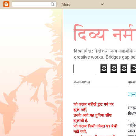
दिव्य नर्
दिव्य नर्मदा : हिंदी तथा अन्य भाषाओँ 
creative works. Bridges gap be
8
8
8
3
कलम-मशाल
बुधवा
मन
जो कलम सरीखे टूट गये पर
मनहर
झुके नहीं,
विधा
उनके आगे यह दुनिया शीश
.
झुकाती है.
चीनि
जो कलम किसी कीमत पर बेची
लाख म
नहीं गयी,