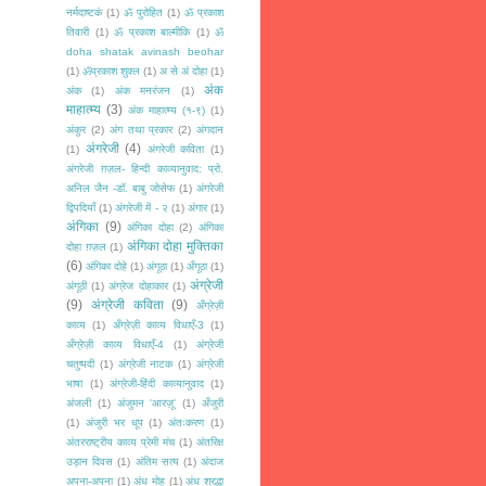
नर्मदाष्टकं
(1)
ॐ पुरोहित
(1)
ॐ प्रकाश
तिवारी
(1)
ॐ प्रकाश बाल्मीकि
(1)
ॐ
doha shatak avinash beohar
(1)
ॐप्रकाश शुक्ल
(1)
अ से अं दोहा
(1)
अंक
अंक
(1)
अंक मनरंजन
(1)
माहात्म्य
(3)
अंक माहात्म्य (१-९)
(1)
अंकुर
(2)
अंग तथा प्रकार
(2)
अंगदान
अंगरेजी
(4)
(1)
अंगरेजी कविता
(1)
अंगरेजी ग़ज़ल- हिन्दी काव्यानुवाद: प्रो.
अनिल जैन -डॉ. बाबु जोसेफ
(1)
अंगरेजी
द्विपदियाँ
(1)
अंगरेजी में - २
(1)
अंगार
(1)
अंगिका
(9)
अंगिका दोहा
(2)
अंगिका
अंगिका दोहा मुक्तिका
दोहा ग़ज़ल
(1)
(6)
अंगिका दोहे
(1)
अंगूठा
(1)
अँगूठा
(1)
अंग्रेजी
अंगूठी
(1)
अंग्रेज दोहाकार
(1)
(9)
अंग्रेजी कविता
(9)
अँग्रेज़ी
काव्य
(1)
अँग्रेज़ी काव्य विधाएँ-3
(1)
अँग्रेज़ी काव्य विधाएँ-4
(1)
अंग्रेजी
चतुष्पदी
(1)
अंग्रेजी नाटक
(1)
अंग्रेजी
भाषा
(1)
अंग्रेजी-हिंदी काव्यानुवाद
(1)
अंजली
(1)
अंजुमन 'आरज़ू'
(1)
अँजुरी
(1)
अंजुरी भर धूप
(1)
अंतःकरण
(1)
अंतरराष्ट्रीय काव्य प्रेमी मंच
(1)
अंतरिक्ष
उड़ान दिवस
(1)
अंतिम सत्य
(1)
अंदाज
अपना-अपना
(1)
अंध मोह
(1)
अंध श्रद्धा