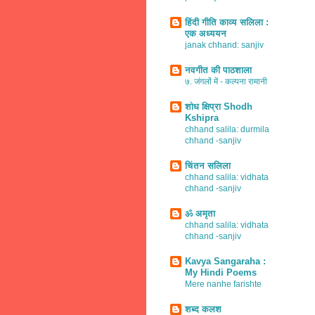
हिंदी गीति काव्य सलिला :
एक अध्ययन
janak chhand: sanjiv
नवगीत की पाठशाला
७. जंगलों में - कल्पना रामानी
शोध क्षिप्रा Shodh
Kshipra
chhand salila: durmila
chhand -sanjiv
चिंतन सलिला
chhand salila: vidhata
chhand -sanjiv
ॐ अमृता
chhand salila: vidhata
chhand -sanjiv
Kavya Sangaraha :
My Hindi Poems
Mere nanhe farishte
शब्द कलश