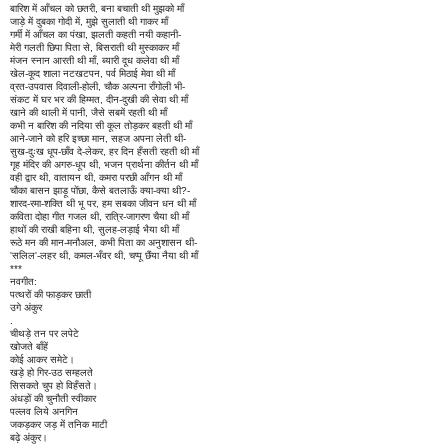
बारिश में आँचल को छतरी, बना बचाती थी मुझको माँ
जाड़े में दुबका गोदी में, मुझे सुलाती थी गाकर माँ
गर्मी में आँचल का पंखा, झलती कहती नयी कहानी-
मेरी गलती छिपा पिता से, बिसराती थी मुस्काकर माँ
मंजन स्नान आरती थी माँ, ब्यारी दूध कलेवा थी माँ
खेल-कूद शाला नटखटपन, पर्व मिठाई मेवा थी माँ
व्रत-उपवास दिवाली-होली, चौक अल्पना राँगोली भी-
संकट में घर भर की हिम्मत, दीन-दुखी की सेवा थी माँ
खाने की थाली में पानी, जैसे सबमें रहती थी माँ
कभी न बारिश की नदिया सी कूल तोड़कर बहती थी माँ
आने-जाने को हरि इच्छा मान, सहज अपना लेती थी-
सुख-दुःख धूप-छाँव दे-लेकर, हर दिन हँसती रहती थी माँ
गृह मंदिर की अगरु-धूप थी, भजन प्रार्थना कीर्तन थी माँ
वही द्वार थी, वातायन थी, कमरा परछी आँगन थी माँ
चौका बासन झाड़ू पोंछा, कैसे बतलाऊँ क्या-क्या थी?-
शारद-रमा-शक्ति थी भू पर, हम सबका जीवन धन थी माँ
कविता दोहा गीत गजल थी, रात्रि-जागरण चैया थी माँ
हाथों की राखी बहिना थी, सुलह-लड़ाई भैया थी माँ
रूठे मन की मान-मनौअल, कभी पिता का अनुशासन थी-
'सलिल'-लहर थी, कमल-भँवर थी, चप्पू छैंया नैया थी माँ
***
नवगीत:
पत्थरों की फाड़कर छाती
उगे अंकुर
.
चीथड़े तन पर लपेटे
खोजते बाँहें
कोई आकर समेटे।
खड़े हो गिर-उठ सम्हलते
सिसकते चुप हो विहँसते।
अंधड़ों की चुनौती स्वीकार
पल्लव लिये अनगिन
जकड़कर जड़ में तनिक माटी
बढ़े अंकुर।