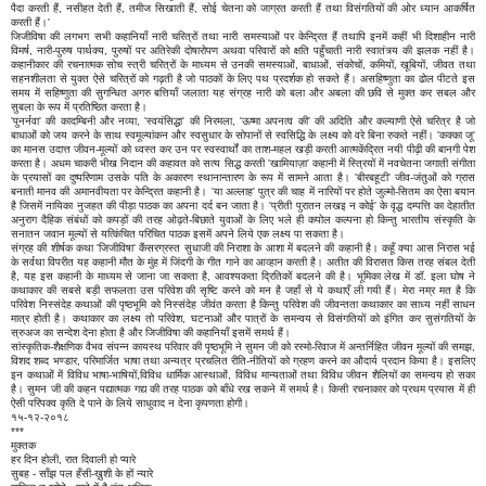
पैदा करती हैं, नसीहत देती हैं, तमीज सिखाती हैं, सोई चेतना को जाग्रत करती हैं तथा विसंगतियों की ओर ध्यान आकर्षित
करती हैं।'
जिजीविषा की लगभग सभी कहानियाँ नारी चरित्रों तथा नारी समस्याओं पर केन्द्रित हैं तथापि इनमें कहीं भी दिशाहीन नारी
विमर्ष, नारी-पुरुष पार्थक्य, पुरुषों पर अतिरेकी दोषारोपण अथवा परिवारों को क्षति पहुँचाती नारी स्वातंत्र्य की झलक नहीं है।
कहानीकार की रचनात्मक सोच स्त्री चरित्रों के माध्यम से उनकी समस्याओं, बाधाओं, संकोचों, कमियों, खूबियों, जीवत तथा
सहनशीलता से युक्त ऐसे चरित्रों को गढ़ती है जो पाठकों के लिए पथ प्रदर्शक हो सकते हैं। असहिष्णुता का ढोल पीटते इस
समय में सहिष्णुता की सुगन्धित अगरु बत्तियाँ जलाता यह संग्रह नारी को बला और अबला की छवि से मुक्त कर सबल और
सुबला के रूप में प्रतिष्ठित करता है।
'पुनर्नवा' की कादम्बिनी और नव्या, 'स्वयंसिद्धा' की निरमला, 'ऊष्मा अपनत्व की' की अदिति और कल्याणी ऐसे चरित्र है जो
बाधाओं को जय करने के साथ स्वमूल्यांकन और स्वसुधार के सोपानों से स्वसिद्धि के लक्ष्य को वरे बिना रुकते नहीं। 'कक्का जू'
का मानस उदात्त जीवन-मूल्यों को ध्वस्त कर उन पर स्वस्वार्थों का ताश-महल खड़ी करती आत्मकेंद्रित नयी पीढ़ी की बानगी पेश
करता है। अधम चाकरी भीख निदान की कहावत को सत्य सिद्ध करती 'खामियाज़ा' कहानी में स्त्रियों में नवचेतना जगाती संगीता
के प्रयासों का दुष्परिणाम उसके पति के अकारण स्थानान्तारण के रूप में सामने आता है। 'बीरबहूटी' जीव-जंतुओं को ग्रास
बनाती मानव की अमानवीयता पर केन्द्रित कहानी है। 'या अल्लाह' पुत्र की चाह में नारियों पर होते जुल्मो-सितम का ऐसा बयान
है जिसमें नायिका नुजहत की पीड़ा पाठक का अपना दर्द बन जाता है। 'प्रीती पुरातन लखइ न कोई' के वृद्ध दम्पत्ति का देहातीत
अनुराग दैहिक संबंधों को कपड़ों की तरह ओढ़ते-बिछाते युवाओं के लिए भले ही कपोल कल्पना हो किन्तु भारतीय संस्कृति के
सनातन जवान मूल्यों से यत्किंचित परिचित पाठक इसमें अपने लिये एक लक्ष्य पा सकता है।
संग्रह की शीर्षक कथा 'जिजीविषा' कैंसरग्रस्त सुधाजी की निराशा के आशा में बदलने की कहानी है। कहूँ क्या आस निरास भई
के सर्वथा विपरीत यह कहानी मौत के मुंह में जिंदगी के गीत गाने का आव्हान करती है। अतीत की विरासत किस तरह संबल देती
है, यह इस कहानी के माध्यम से जाना जा सकता है, आवश्यकता द्रितिकों बदलने की है। भूमिका लेख में डॉ. इला घोष ने
कथाकार की सबसे बड़ी सफलता उस परिवेश की सृष्टि करने को मन है जहाँ से ये कथाएँ ली गयी हैं। मेरा नम्र मत है कि
परिवेश निस्संदेह कथाओं की पृष्ठभूमि को निस्संदेह जीवंत करता है किन्तु परिवेश की जीवन्तता कथाकार का साध्य नहीं साधन
मात्र होती है। कथाकार का लक्ष्य तो परिवेश, घटनाओं और पात्रों के समन्वय से विसंगतियों को इंगित कर सुसंगतियों के
स्रुअज का सन्देश देना होता है और जिजीविषा की कहानियाँ इसमें समर्थ हैं।
सांस्कृतिक-शैक्षणिक वैभव संपन्न कायस्थ परिवार की पृष्ठभूमि ने सुमन जी को रस्मो-रिवाज में अन्तर्निहित जीवन मूल्यों की समझ,
विशद शब्द भण्डार, परिमार्जित भाषा तथा अन्यत्र प्रचलित रीति-नीतियों को ग्रहण करने का औदार्य प्रदान किया है। इसलिए
इन कथाओं में विविध भाषा-भाषियों,विविध धार्मिक आस्थाओं, विविध मान्यताओं तथा विविध जीवन शैलियों का समन्वय हो सका
है। सुमन जी की कहन पद्यात्मक गद्य की तरह पाठक को बाँधे रख सकने में समर्थ है। किसी रचनाकार को प्रथम प्रयास में ही
ऐसी परिपक्व कृति दे पाने के लिये साधुवाद न देना कृपणता होगी।
१५-१२-२०१८
***
मुक्तक
हर दिन होली, रात दिवाली हो प्यारे
सुबह - साँझ पल हँसी-ख़ुशी के हों न्यारे