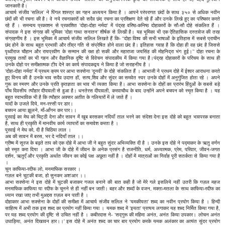
जानकारी है।
आचार्य संजीव 'सलिल' ने पिंगल शास्त्र का गहन अध्ययन किया है । आपने परंपरागत छंदों के साथ ३५० से अधिक नवीन
छंदों की भी रचना की है। वे नये रचनाकारों को सदैव छंद रचना का प्रशिक्षण देते रहे हैं और उनके लिखे हुए का परिष्कार करते
रहे हैं । समन्वय प्रकाशन से प्रकाशित 'दोहा-दोहा नर्मदा' में पंद्रह वरिष्ठ-कनिष्ठ दोहाकारों के सौ-सौ दोहे संकलित हैं ।
संपादक ने इस संग्रह की भूमिका ‘दोहा गाथा सनातन’ शीर्षक से लिखी है। यह भूमिका भी एक ऐतिहासिक दस्तावेज की तरह
संग्रहणीय है । इस भूमिका में आचार्य संजीव सलिल लिखते हैं कि- ‘‘दोहा विश्व की सभी भाषाओं के इतिहास में सबसे प्राचीन
छंद होने के साथ बहुत प्रभावी और तीव्र गति से संप्रेषित होने वाला छंद है। इतिहास गवाह है कि दोहा ही वह छंद है जिससे
पृथ्वीराज चौहान और रायप्रवीण के सम्मान की रक्षा हो सकी और महाराजा जयसिंह की मोहनिद्रा भंग हुई।’’ दोहा रचना के
प्रमुख तत्वों का भी गहन और वैज्ञानिक दृष्टि से विवेचन संपादकीय में किया गया है।पंद्रह दोहाकारों के परिचय के साथ ही
उनके दोहो पर समीक्षात्मक टीप देने का कार्य संपादकद्वय ने किया है जो सराहनीय है ।
‘दोहा-दोहा नर्मदा’ में प्रथम क्रम पर आभा सक्सेना ‘दूनवी’ के दोहे संकलित हैं । आभाजी ने प्रथम दोहे में ईश्वर आराधना करते
हुए विनय की है उनके भाव सदैव उदात्त हों, सत्य,शिव और सुंदर का समवेत स्वर उनके दोहों में अनुगुंजित होता रहे । अपने
गुरू का स्मरण और उनके प्रति कृतज्ञता का भाव भी व्यक्त किया है। आभा सक्सेना के दोहों का प्रारंभ हिंदुओं के सबसे बड़े
पाँच दिवसीय त्यौहार दीपावली से हुआ है। धनतेरस दीपावली, करवाचौथ के बाद उन्होंने अपने बचपन को स्मृत किया है । यह
बहुत स्वाभाविक भी है कि त्यौहार अक्सर अतीत के गलियारों में ले जाते हैं ।
यादों के उजले दिये, मन-रस्सी पर डार।
बचपन आया झूलने, माँ-आँगन कर पार।।
पुरवाई का मेघ को चिट्ठी देना और सावन में खूब बरसकर नदियाँ ताल भरने का संदेशा देना इस दोहे को बहुत भावपरक बनाता
है, साथ ही प्रकृति में मानवीय कार्य व्यापारों का समावेश करता है ।
पुरवाई ने मेघ को, दी है चिठिया लाल ।
अब की सावन में बरस, भर दे नदियाँ ताल ।।
ग्रीष्म में सूरज के बढ़ते ताप को एक दोहे में आभा जी ने बहुत सुंदर अभिव्यक्ति दी है । उनके इस दोहे ने पद्माकर के ऋतु वर्णन
को स्मृत करा दिया । आभा जी के दोहे में जीवन के अनेक प्रसंग है राजनीति, धर्म, अध्यात्मक, प्रेम, परिवार, जीवन-जगत
दर्शन, ऋतुएँ और प्रकृति अर्थात जीवन का कोई पक्ष अछूता नहीं है । दोहों में मात्राओं का निर्वाह पूरी सतर्कता से किया गया है
।
चुन काफिया-रदीफ लो, मनमाफिक सरकार ।
गज़ल बने चुटकी बजा, हो सुनकर अश'आर ।।
आभा सक्सेना ने इस दोहे में चुटकी बजाकर गजल बनाने की बात कही है जो मेरे गले इसलिये नहीं उतरी कि गज़ल महज
मनमाफिक काफिया या रदीफ के चुनने से ही नहीं बन जाती। बहर और शब्दों के वजन, मक्ता-मतला के साथ काफिया-रदीफ का
ध्यान रखा जाए तभी मुअद्दस ग़ज़ल बन पाती है ।
दोहाकार आभा सक्सेना के दोहों की समीक्षा में आचार्य संजीव सलिल ने ‘यमकीयता’ शब्द का नवीन प्रयोग किया है । हिन्दी
साहित्य में अभी तक इस शब्द का प्रयोग नहीं किया गया । यमक शब्द में ‘इयता’ प्रत्यय लगाकर यह शब्द निर्मित किया गया है,
पर यह शब्द प्रयोग की दृष्टि से उचित नहीं है । कबीरदास ने- ‘सद्गुरू की महिमा अनंत, अनंत किया उपकार। लोचन अनंत
उघाड़िया, अनंत दिखावन हार।।' इस दोहे में अनंत शब्द का चार बार प्रयोग करके यमक अलंकार का अत्यंत सुंदर प्रयोग