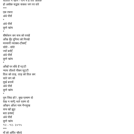
सलिल न खोने - पाने में है तंत अधिक
हो अशोक सद्भाव सकल जग पर वारे
***
एक रचना
अंधे पीसें
*
अंधे पीसें
कुत्ते खांय
*
शीर्षासन कर सच को परखें
आँख मूँद दुनिया को निरखें
मनमानी व्याख्या-टीकाएँ
सोते - सोते
ज्यों बर्राएँ
अंधे पीसें
कुत्ते खांय
*
आँखों पर बाँधे हैं पट्टी
न्याय तौलते पीकर घुट्टी
तिल को ताड़, ताड़ को तिल कर
सारे जग को
मूर्ख बनायें
अंधे पीसें
कुत्ते खांय
*
तुम जिंदा हो?, कुछ प्रमाण दो
देख न मानें] भले प्राण दो
आँखन आँधर नाम नैनसुख
सच खों झूठ
बता हरषाएं
अंधे पीसें
कुत्ते खांय
१२ - १२- २०१५
***
माँ को अर्पित चौपदे