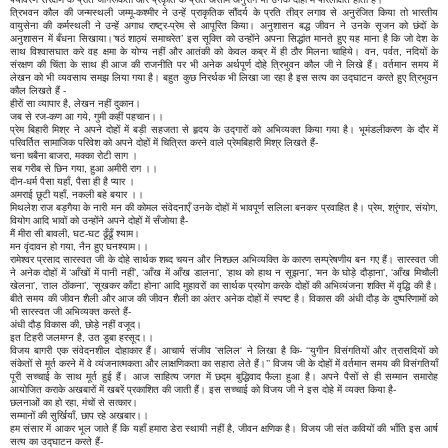
त्रिभवन कौल की जन्मस्थली जम्मू-कश्मीर ने उन्हें प्राकृतिक सौंदर्य के प्रति तीव्र लगाव से अनुरंजित किया तो भारतीय
वायुसेना की कर्मस्थली ने उन्हें अगाध राष्ट्र-प्रेम से आपूरित किया। अनुशासन बद्ध जीवन ने उनके सृजन को छंदों के
अनुशासन में बँधना सिखाया।‘षठं शाठ्यं समाचरेत’ इस सूक्ति को उन्होंने अपना सिद्धांत मानते हुए यह माना है कि जो देश के
साथ विश्वासघात करे वह क्षमा के योग्य नहीं और आतंकी को केवल कब्र में ही ठौर मिलना चाहिये। वन, पर्वत, नदियों के
संरक्षण की चिंता के साथ ही आज की राजनीति पर भी अनेक अर्थपूर्ण दोहे त्रिभुवन कौल जी ने लिखे हैं। वर्तमान समय में
लेखन को भी व्यवसाय समझ लिया गया है। बहुत कुछ निरर्थक भी लिखा जा रहा है इस सत्य का उद्घाटन करते हुए त्रिभुवन
कौल लिखते हैं -
हीरों सा व्यापार है, लेखन नहीं दुकान।
जब से रज-कण आ गये, गुमी कहीं पहचान।।
प्रेम बिहारी मिश्र ने अपने दोहों में बड़ी सहजता से हृदय के उद्गारों को अभिव्यक्त किया गया है। भूमंडलीकरण के दौर में
परिवर्तित सामाजिक परिवेश को अपने दोहों में चित्रित करने वाले प्रेमबिहारी मिश्र लिखते हैं-
चना चबैना बाजरा, मक्का रोटी साग ।
सब गरीब से छिन गया, हुआ अमीरी राग ।।
दीन-धर्म पैसा यहाँ, पैसा ही है प्यार ।
अमराई छूटी यहाँ, नकली बहे बयार ।।
मिथलेश राज बड़गैया के नारी मन की कोमल संवेदनाएँ उनके दोहों में भावपूर्ण सलिला बनकर प्रवाहित है। प्रेम, श्रृंगार, संयोग,
वियोग आदि भावों को उन्होंने अपने दोहों में सँजोया है-
मैं मीरा सी बावली, घट-घट ढूँढूँ श्याम।
मन वृंदावन हो गया, नैन हुए घनश्याम।।
रामेश्वर प्रसाद सारस्वत जी के दोहे सार्थक शब्द चयन और निश्छल अभिव्यक्ति के कारण सम्प्रेषणीय बन गए हैं। सारस्वत जी
ने अनेक दोहों में ‘आँखों में पानी नहीं’, ‘आँख में आँख डालना’, ‘हाथ को हाथ न सूझना’, ‘मन के घोड़े दौड़ाना’, ‘आँख मिचौली
खेलना’, ‘ताल ठोंकना’, ‘सूखकर काँटा होना’ आदि मुहावरों का सार्थक प्रयोग करके दोहों की अभिव्यंजना शक्ति में वृद्धि की है।
बीते समय की जीवन शैली और आज की जीवन शैली का अंतर अनेक दोहों में स्पष्ट है। विकास की अंधी दौड़ के दुष्परिणामों को
भी सारस्वत जी अभिव्यक्त करते हैं-
अंधी दौड़ विकास की, छोड़े नहीं वजूद।
इत टिहरी जलमग्न है, उत डूबा हरसूद।।
विजय बागरी एक संवेदनशील दोहाकार हैं। आचार्य संजीव 'सलिल' ने लिखा है कि- ‘‘युगीन विसंगतियों और त्रासदियों को
संकेतों से मूर्त करने में वे व्यंजनात्मकता और लाक्षणिकता का सहारा लेते हैं।’’ विजय जी के दोहों में वर्तमान समय की विसंगतियाँ
पूरी सच्चाई के साथ मूर्त हुई हैं। आज साहित्य जगत में छद्म बुद्धिवाद फैला हुआ है। अपने पैसों से ही सम्मान समारोह
आयोजित कराके अखबारों में खबरें प्रकाशित की जाती हैं। इस सच्चाई को विजय जी ने इस दोहे में व्यक्त किया है-
छलनाओं का हो रहा, मंचों से सत्कार।
सम्मानों की सुर्खियाँ, छाप रहे अखबार।।
हम संसार में आकर भूल जाते हैं कि यहाँ हमारा डेरा स्थायी नहीं है, जीवन क्षणिक है। विजय जी संत कवियों की भाँति इस आर्ष
सत्य का उद्घाटन करते हैं-