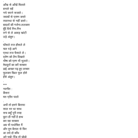
.
आँख से आँखें मिलाते
बनाते राहें
नये सपने सजाते।
जवाबों से प्रश्न करते
व्यवस्था से नहीं डरते।
बादलों की गर्जना-ललकार
बूँदें पियें गिन-गिन
तने से ले अकड़ खांटी
उड़े अंकुर।
.
घोंसले तज हौसले ले
चल पड़े आगे
प्रथा तज फैसले ले।
द्रोण को ठेंगा दिखाते
भीष्म को प्रण भी भुलाते।
मेघदूतों का करें सत्कार
ढाई आखर पढ़ हुए लाचार
फूलकर खिल फूल होते
हँसे अंकुर।
.
***
नवगीत :
कैंसर!
मत प्रीत पालो
.
अभी तो हमने बिताया
साल भर था साथ
सच कहूँ पूरी तरह
छूटा ही नहीं है हाथ
कर रहा सत्कार
अब भी यथोचित मैं
और तुम बैताल से फिर
आ लदे हो काँध
अरे भाई! पिंड तो छोड़ो