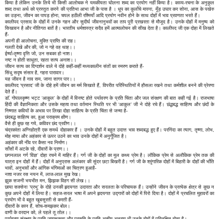
किया है लेकिन उनके लिये भी किसी आलोचक ने यमकीयता घोलना शब्द का प्रयोग नहीं किया है। काव्य-रचना के अनुकूल
शब्द तथा अर्थ को प्रस्तुत करने की प्रतिभा आभा जी के पास है । धूप का कुलाँचे मारना, मूँड़ उघार कर सोना, आस के पखेरु
का उड़ना, जीवन का पापड़ होना, चपल हठीली रश्मियाँ आदि प्रयोग नवीन होने के साथ दोहों में भाव प्रवणता भरते हैं।
कालीपद प्रसाद के दोहों में उनके गहन और सुदीर्घ जीवनानुभवों का ताप पूरी प्रखरता से मौजूद है। उनके दोहों में मनुष्य को
सिखावन है और नीतिगत बातें है। भारतीय धर्मशास्त्र सदैव हमें आत्मालोचन की सीख देता है। कालीपद जी एक दोहा में लिखते
हैं-
अपनी ही आलोचना, मुक्ति प्राप्ति की राह।
गलती देखे और की, जो न गहे वह थाह।।
ईर्ष्या-तृष्णा वृत्ति जो, उन सबका हो नाश।
नष्ट न होती साधुता, रहता सत्य अनाश।।
जीवन सत्य का दिग्दर्शन वाले ये दोहे कहीं-कहीं मध्यकालीन संतों का स्मरण कराते हैं-
सिंधु सदृष संसार है, गहरा पारावार।
यह जीवन है नाव सम, जाना सागर पार।।
कालीपद ‘प्रसाद’ जी के दोहे हमें जीवन का मर्म सिखाते हैं, विपरीत परिस्थितियों में हौसला रखने तथा कर्मशील बनने की प्रेरणा
देते हैं।
डाॅ. गोपालकृष्ण भट्ट ‘आकुल’ के दोहों में विनष्ट होते पर्यावरण के प्रति चिंता और जल संरक्षण की बात कही गई है। राजभाषा
हिंदी की वैज्ञानिकता और उसके महत्व तथा वर्तमान स्थिति पर भी ‘आकुल’ जी ने दोहे रचे हैं। छंद्धबद्ध साहित्य और छंदों के
निष्णात कवियों के अभाव पर लिखा दोहा साहित्य के प्रति चिंता से जन्मा है-
छंदबद्ध साहित्य का, हुआ पराक्रम क्षीण।
वैसे ही कुछ रह गये, कविवर छंद प्रवीण।।
चंद्रकांता अग्निहोत्री एक समर्थ दोहाकार हैं । उनके दोहों में बहुत उदात्त भाव शब्दबद्ध हुए हैं। परनिंदा का त्याग, तृष्णा, लोभ,
मोह माया और अहंकार से ऊपर उठने का भाव उनके दोहों में अनुगूँजित है।
अहंकार की नींव पर कैसा नव निर्माण।
साँसों में अटके रहे, दीवारों के प्राण।।
छगनलाल गर्ग ‘विज्ञ’ दोहा रचने में माहिर हैं। गर्ग जी के दोहों का मूल कथ्य प्रेम है। लौकिक प्रेम से अलौकिक प्रेम तक की
यात्रा इन दोहों में हैं। दोहों में अनुप्रास अलंकार की सुंदर छटा बिखरी है। गर्ग जी के श्रृंगारिक दोहों में बिहारी के दोहों की भाँति
भावों, अनुभावों और आंगिक भंगिमाओं का चित्रण हुआहै-
नशा नजर रस नयन में, लाज-लाल मुख रेख।
झुक सजनी भयभीत मन, झिझक विहग सी लेख।।
छाया सक्सेना ‘प्रभु’ के दोहे उनकी हृदयगत उदारता और सरलता के परिचायक हैं। उन्होंने जीवन के प्रत्येक क्षेत्र से कुछ न
कुछ अपने दोहों में लिया है। सहज-सरल भाषा में अपने हृदयगत उद्गारों को दोहों में पिरो दिया है। दोहों में प्रचलित मुहावरों का
प्रयोग भी वे बहुत खूबसूरती से करती हैं-
दीवारों के कान हैं, सोच-समझकर बोल।
वाणी के वरदान को, ले पहले तू तोल।।
पर्यावरण संरक्षण के प्रति जागरूकता और प्रकृति के प्रति असीम अनुराग भी उनके दोहों में परिलक्षित होता है।