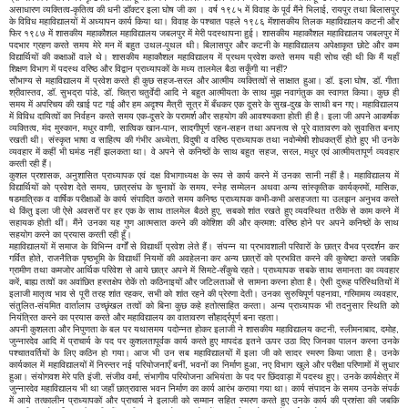
असाधारण व्यक्तित्व-कृतित्व की धनी डॉक्टर इला घोष जी का । वर्ष १९८५ में विवाह के पूर्व मैंने भिलाई, रायपुर तथा बिलासपुर
के विविध महाविद्यालयों में अध्यापन कार्य किया था। विवाह के पश्चात पहले १९८६ मेंशासकीय तिलक महाविद्यालय कटनी और
फिर १९८७ में शासकीय महाकौशल महाविद्यालय जबलपुर में मेरी पदस्थापना हुई। शासकीय महाकौशल महाविद्यालय जबलपुर में
पदभार ग्रहण करते समय मेरे मन में बहुत उथल-पुथल थी। बिलासपुर और कटनी के महाविद्यालय अपेक्षाकृत छोटे और कम
विद्यार्थियों की कक्षाओं वाले थे। शासकीय महाकौशल महाविद्यालय में प्रथम प्रवेश करते समय यही सोच रही थी कि मैं यहाँ
शिक्षण विभाग में पदस्थ वरिष्ठ और विद्वान प्राध्यापकों के मध्य तालमेल बैठा सकूँगी या नहीं?
सौभाग्य से महाविद्यालय में प्रवेश करते ही कुछ सहज-सरल और आत्मीय व्यक्तित्वों से साक्षात हुआ। डॉ. इला घोष, डॉ. गीता
श्रीवास्तव, डॉ. सुभद्रा पांडे, डॉ. चित्रा चतुर्वेदी आदि ने बहुत आत्मीयता के साथ मुझ नवागंतुक का स्वागत किया। कुछ ही
समय में अपरिचय की खाई पट गई और हम अदृश्य मैत्री सूत्र में बँधकर एक दूसरे के सुख-दुख के साथी बन गए। महाविद्यालय
में विविध दायित्वों का निर्वहन करते समय एक-दूसरे के परामर्श और सहयोग की आवश्यकता होती ही है। इला जी अपने आकर्षक
व्यक्तित्व, मंद मुस्कान, मधुर वाणी, सात्विक खान-पान, सादगीपूर्ण रहन-सहन तथा अपनत्व से पूरे वातावरण को सुवासित बनाए
रखती थी। संस्कृत भाषा व साहित्य की गंभीर अध्येता, विदुषी व वरिष्ठ प्राध्यापक तथा नवोन्मेषी शोधकर्त्री होते हुए भी उनके
व्यवहार में कहीं भी घमंड नहीं झलकता था। वे अपने से कनिष्ठों के साथ बहुत सहज, सरल, मधुर एवं आत्मीयतापूर्ण व्यवहार
करती रही हैं।
कुशल प्रशासक, अनुशासित प्राध्यापक एवं दक्ष विभागाध्यक्ष के रूप से कार्य करने में उनका सानी नहीं है। महाविद्यालय में
विद्यार्थियों को प्रवेश देते समय, छात्रसंघ के चुनावों के समय, स्नेह सम्मेलन अथवा अन्य सांस्कृतिक कार्यक्रमों, मासिक,
षडमात्रिक व वार्षिक परीक्षाओं के कार्य संपादित कराते समय कनिष्ठ प्राध्यापक कभी-कभी असहजता या उलझन अनुभव करते
थे किंतु इला जी ऐसे अवसरों पर हर एक के साथ तालमेल बैठते हुए, सबको शांत रखते हुए व्यवस्थित तरीके से काम करने में
सहायक होती थीं। मैंने उनका यह गुण आत्मसात करने की कोशिश की और क्रमश: वरिष्ठ होने पर अपने कनिष्ठों के साथ
सहयोग करने का प्रयास करती रही हूँ।
महाविद्यालयों में समाज के विभिन्न वर्गों से विद्यार्थी प्रवेश लेते हैं। संपन्न या प्रभावशाली परिवारों के छात्र वैभव प्रदर्शन कर
गर्वित होते, राजनैतिक पृष्ठभूमि के विद्यार्थी नियमों की अवहेलना कर अन्य छात्रों को प्रभवित करने की कुचेष्टा करते जबकि
ग्रामीण तथा कमजोर आर्थिक परिवेश से आये छात्र अपने में सिमटे-सँकुचे रहते। प्राध्यापक सबके साथ समानता का व्यवहार
करें, बाह्य तत्वों का अवांछित हस्तक्षेप रोकें तो कठिनाइयों और जटिलताओं से सामना करना होता है। ऐसी दुरूह परिस्थितियों में
इलाजी मातृत्व भाव से पूरी तरह शांत रहकर, सभी को शांत रहने की प्रेरणा देती। उनका सुरुचिपूर्ण पहनावा, गरिमामय व्यवहार,
संतुलित-संयमित वार्तालाप उच्छृंखल तत्वों को बिना कुछ कहे हतोत्साहित करता। अन्य प्राध्यापक भी तदनुसार स्थिति को
नियंत्रित करने का प्रयास करते और महाविद्यालय का वातावरण सौहार्द्रपूर्ण बना रहता।
अपनी कुशलता और निपुणता के बल पर यथासमय पदोन्नत होकर इलाजी ने शासकीय महाविद्यालय कटनी, स्लीमनाबाद, दमोह,
जुन्नारदेव आदि में प्राचार्य के पद पर कुशलतापूर्वक कार्य करते हुए मापदंड इतने ऊपर उठा दिए जिनका पालन करना उनके
पश्चातवर्तियों के लिए कठिन हो गया। आज भी उन सब महाविद्यालयों में इला जी को सादर स्मरण किया जाता है। उनके
कार्यकाल में महाविद्यालयों में निरन्तर नई परियोजनाएँ बनीं, भवनों का निर्माण हुआ, नए विभाग खुले और परीक्षा परिणामों में सुधार
हुआ। संयोगवश मेरे पति इंजी. संजीव वर्मा, संभागीय परियोजना अभियंता के पद पर छिंदवाड़ा में पदस्थ हुए। उनके कार्यक्षेत्र में
जुन्नारदेव महाविद्यालय भी था जहाँ छात्रावास भवन निर्माण का कार्य आरंभ कराया गया था। कार्य संपादन के समय उनके संपर्क
में आये तत्कालीन प्राध्यापकों और प्राचार्य ने इलाजी को सम्मान सहित स्मरण करते हुए उनके कार्य की प्रशंसा की जबकि