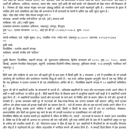
जैसे शब्दों का चारुत्व, मौलिक प्रयोग, रस, अलंकार, भावों की अभिव्यक्ति में समर्थ शब्दों का चयन, अर्थ-गांभीर्य, कम शब्दों में
अर्थों की अमितता, लालित्य, सरलता, काव्य दोष, काव्य गुणों आदि की चर्चा करके नये दोहाकारों को दोहा रचना की सिखावन दी
है। निश्चय ही 'दोहा शतक मंजूषा भाग-एक' छंदबद्ध कविता को स्थापित करने वाली महत्वपूर्ण कृति है। जनमानस के हृदय में
स्पंदित होने वाले लोकप्रिय छंद दोहा की अभ्यर्थना में माँ सरस्वती के चरणों में अर्पित एक अति सुंदर सुमन है।
दोहा- 'दोहा दोहा नर्मदा' दोहा शतक मञ्जूषा भाग १
संपादक- आचार्य संजीव वर्मा‘सलिल’ एवं प्रो. (डॉ.) साधना वर्मा
समीक्षक- प्रो. (डॉ.) स्मृति शुक्ल
प्रकाशन-ंसमन्वय प्रकाशन अभियान, जबलपुर, रायपुर, बैंगलुरू
पृष्ठ १६०, प्रथम संस्करण- २०१८, आई एस बी एन ८१-७७६१-००७-४, मूल्य- २५०/-
***
संपर्क समीक्षक: प्रो. स्मृति शुक्ल, ए१६, पंचशील नगर, नर्मदा मार्ग, जबलपुर ४८२००१, चलभाष: ९९९३४१९३७४
***
कृति चर्चा:
जिजीविषा : पठनीय कहानी संग्रह
चर्चाकार: आचार्य संजीव वर्मा 'सलिल'
*
[कृति विवरण: जिजीविषा, कहानी संग्रह, डॉ. सुमनलता श्रीवास्तव, द्वितीय संस्करण वर्ष २०१५, पृष्ठ ८०, १५०/-, आकार
डिमाई, आवरण पेपरबैक जेकट्युक्त, बहुरंगी, प्रकाशक त्रिवेणी परिषद् जबलपुर, कृतिकार संपर्क- १०७ इन्द्रपुरी, ग्वारीघाट मार्ग
जबलपुर।]
*
हिंदी भाषा और साहित्य से आम जन की बढ़ती दूरी के इस काल में किसी कृति के २ संस्करण २ वर्ष में प्रकाशित हो तो उसकी
अंतर्वस्तु की पठनीयता और उपादेयता स्वयमेव सिद्ध हो जाती है। यह तथ्य अधिक सुखकर अनुभूति देता है जब यह विदित हो
कि यह कृतिकार ने प्रथम प्रयास में ही यह लोकप्रियता अर्जित की है। जिजीविषा कहानी संग्रह में १२ कहानियाँ सम्मिलित
हैं।
सुमन जी की ये कहानियाँ अतीत के संस्मरणों से उपजी हैं। अधिकांश कहानियों के पात्र और घटनाक्रम उनके अपने जीवन में
कहीं न कहीं उपस्थित या घटित हुए हैं। हिंदी कहानी विधा के विकास क्रम में आधुनिक कहानी जहाँ खड़ी है ये कहानियाँ उससे
कुछ भिन्न हैं। ये कहानियाँ वास्तविक पात्रों और घटनाओं के ताने-बाने से निर्मित होने के कारण जीवन के रंगों और सुगन्धों से
सराबोर हैं। इनका कथाकार कहीं दूर से घटनाओं को देख-परख-निरख कर उनपर प्रकाश नहीं डालता अपितु स्वयं इनका
अभिन्न अंग होकर पाठक को इनका साक्षी होने का अवसर देता है। भले ही समस्त और हर एक घटनाएँ उसके अपने जीवन में न
घटी हुई हो किन्तु उसके अपने परिवेश में कहीं न कहीं, किसी न किसी के साथ घटी हैं उन पर पठनीयता, रोचकता,
कल्पनाशक्ति और शैली का मुलम्मा चढ़ जाने के बाद भी उनकी यथार्थता या प्रामाणिकता भंग नहीं होती ।
जिजीविषा शीर्षक को सार्थक करती इन कहानियों में जीवन के विविध रंग, पात्रों - घटनाओं के माध्यम से सामने आना स्वाभविक
है, विशेष यह है कि कहीं भी आस्था पर अनास्था की जय नहीं होती, पूरी तरह जमीनी होने के बाद भी ये कहानियाँ अशुभ पर चुभ
के वर्चस्व को स्थापित करती हैं। डॉ. नीलांजना पाठक ने ठीक ही कहा है- 'इन कहानियों में स्थितियों के जो नाटकीय विन्यास
और मोड़ हैं वे पढ़नेवालों को इन जीवंत अनुभावोब में भागीदार बनाने की क्षमता लिये हैं। ये कथाएँ दिलो-दिमाग में एक हलचल