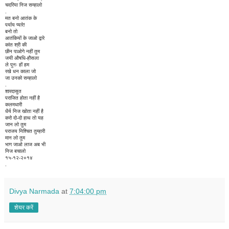
चदरिया निज सम्हालो
.
मत बनो आतंक के
पर्याय प्यारे!
बनो तो
आतंकियों के जाओ द्वारे
कांत श्री की
छीन पाओगे नहीं तुम
जयी औषधि-हौसला
ले पुनः हों हम
रखे धन काला जो
जा उनको सम्हालो
.
शारदासुत
पराजित होता नहीं है
कलमधारी
धैर्य निज खोता नहीं है
करो दो-दो हाथ तो यह
जान लो तुम
पराजय निश्चित तुम्हारी
मान लो तुम
भाग जाओ लाज अब भी
निज बचालो
१५-१२-२०१४
.
Divya Narmada
at
7:04:00 pm
शेयर करें