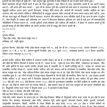
इलाजी तब सेवा निवृत्त हो चुकी थीं। यही अनुभव मुझे जुन्नारदेव में बाह्य परीक्षक के रूप में कार्य करते समय हुआ।
किसी कार्यक्रम की पूर्व तैयारी करने में इला जी जिस कुशलता, गहन चिंतन के साथ सहभागिता करती हैं, वह अपनी मसाल
आप है। हरि अनंत हरि कथा अनंता.... इला जी के समस्त गुणों और प्रसंगों की चर्चा करने में स्थानाभाव के आशंका है। ऐसी
बहुमुखी प्रतिभा, इतना ज्ञान, इतनी विनम्रता, संस्कृत हिंदी बांग्ला और अंग्रेजी की जानकारी, प्राचीन साहित्य का गहन
अध्ययन और उसे वर्तमान परिवेश व परिस्थितियों के अनुकूल ढालकर नवीन रचनाओं की रचना करना सहज कार्य नहीं है। इला
जी एक साथ बहुत सी दिशाओं में जितनी सहजता, सरलता और कर्मठता के साथ गतिशील रहती हैं वह आज के समय में दुर्लभ
है। सेवा निवृत्ति के पश्चात् जहाँ अधिकांश जन अपन में सिमटकर शिकायत पुस्तिका बन जाते हैं वहाँ इला जी समाजोपयोगी
गतिविधियों में निरंतर संलग्न हैं। उनकी कृतियाँ उनके परिश्रम और प्रतिभा की साक्षी है। मैं ईश्वर से प्रार्थना करती हूँ कि
इलाजी शतायु हों और हिंदी साहित्य को अपनी अनमोल रत्नों से समृद्ध और संपन्न करती रहें।
१५-१२-२०१९
***
पुस्तक परिचय:
"दोहा-दोहा नर्मदा, दोहा शतक मंजूषा भाग १"
समीक्षक- प्रो. स्मृति शुक्ल
*
[पुस्तक विवरण: दोहा-दोहा नर्मदा (दोहा शतक मञ्जूषा भाग १), आई एस बी एन ८१७७६१००७४, प्रथम संस्करण २०१८,
आकार २१.५ से. x १४ से., आवरण बहुरंगी पेपरबैक, पृष्ठ १६०, मूल्य २५०/-, प्रकाशक समन्वय ,४०१ विजय अपार्टमेंट,
नेपियर टाउन जबलपुर ४८२००१]
*
आचार्य संजीव 'सलिल' हिंदी साहित्य में अनवरत स्तरीय लेखन कर रहे हैं। वे विगत बीस वर्षों से अंतरजाल पर भी सक्रिय हैं
और हिंदी की विभिन्न विधाओं में सार्थक रच रहे हैं। 'कलम के देव', 'भूकंप के साथ जीना सीखें', 'लोकतंत्र का मकबरा', 'मीत
मेरे' आदि कृतियों के साथ आपके नवगीत संग्रहों 'काल है संक्रांति का' ने खासी प्रसिद्धि पाई है। ‘सड़क पर’ आपका सद्य
प्रकाशित नवगीत संग्रह है। आचार्य संजीव 'सलिल' और प्रो. साधना वर्मा के संपादकत्व में प्रकाशित 'दोहा-दोहा नर्मदा' दोहा
शतक मञ्जूषा भाग एक, 'दोहा सलिला-निर्मला' दोहा शतक मञ्जूषा भाग दो एवं 'दोहा दीप्त दिनेश' दोहा शतक मञ्जूषा भाग तीन
प्रकाशित हुआ है। इन तीनों संग्रहों में पंद्रह-पंद्रह दोहाकारों के सौ-सौ दोहों को संकलित किया गया है। इस प्रकार आचार्य
संजीव 'सलिल' व डॉ. साधना वर्मा ने पैंतालीस दोहाकारों के चार हजार पाँच सौ दोहों के साथ सलिल जी द्वारा रचित लगभग
५०० दोहे और अन्य १०० दोहे मिलकर लगभग ५१०० दोहों को पुस्तकाकार प्रकाशित कर हिंदी साहित्य के प्राचीन छंद दोहा
को पुनः नई पीढ़ी के सामने लाने का प्रयास किया है। दोेहा पुरातन काल से आज तक प्रयुक्त हो रहा अत्यंत लोकप्रिय छंद
है। सिद्धाचार्य सरोज बज्र ‘सरह’ ने विक्रम संवत् ६९० में अपभ्रंश में दोहा लिखा-
जेहि मन पवन न सँचरई, रवि-ससि नाहिं पवेस।
तेहि बढ़ चित्त बिसाम करु, सरहे कहिय उवेस।।
‘दोहा-दोहा नर्मदा’ संकलन के प्रथम पृष्ठ पर ‘दोहा-दोहा विरासत’ शीर्षक से सिद्धाचार्य सरोज बज्र ‘सरह’ के इस दोहे के साथ
देवसेन जैन, हेमचंद्र, चंदरबरदाई, बाबा फरीद, सोमप्रभ सूरि, अमीर खुसरो, जैनाचार्य मेरूतंग, कबीर, तुलसी, रत्नावली,
अब्दुर्ररहीम खानखाना, बिहारी, रसनिधि से लेकर किशोर चंद कपूर संवत् १९५६ तक ३४ दोहा व सर्जक कवियों का
कालक्रमानुसार विवरण देना आचार्य संजीव 'सलिल' की अनुसंधानपरक दृष्टि का परिचायक है साथ ही यह बेहद मूल्यवान