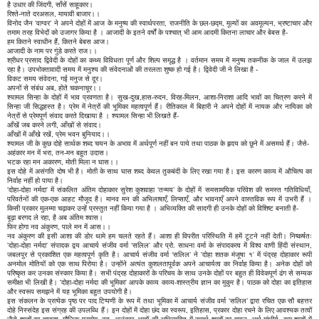
है उधार की जिंदगी, साँसें साहूकार।
रिश्ते-नाते दरअसल, मायावी बाजार।।
विनोद जैन ‘वाग्वर’ ने अपने दोहों में आज के मनुष्य की स्वार्थपरता, राजनीति के छल-छद्म, मूल्यों का अवमूल्यन, भ्रष्टाचार और
तमाम तरह विभेदों को उजागर किया है । आजादी के इतने वर्षों के पश्चात् भी आम आदमी कितना लाचार और बेबस है-
हम कितने स्वाधीन हैं, कितने बेबस आज।
आजादी के नाम पर गुंडे करते राज।।
श्रीधर प्रसाद द्विवेदी के दोहों का कथ्य विविधता पूर्ण और शिल्प समृद्ध है । वर्तमान समय में मनुष्य तकनीक के जाल में उलझ
रहा है। उपभोक्तावादी समय में मनुश्य की संवेदनाओं की तरलता शुष्क हो गई है। द्विवेदी जी ने लिखा है -
विकट समय संवेदना, गई मनुज से दूर।
अपनों से संबंध अब, होते चकनाचूर।।
श्यामल सिन्हा के दोहों में भाव प्रवणता है। सुख-दुख,हास-रुदन, विरह-मिलन, आशा-निराशा आदि भावों का चित्रण करने में
सिन्हा जी सिद्धहस्त है। प्रेम में नेत्रों की भूमिका महत्वपूर्ण हैं। रीतिकाल में बिहारी ने अपने दोहों में नायक और नायिका को
नेत्रों से प्रेमपूर्ण संवाद करते दिखाया है । श्यामल सिन्हा भी लिखते हैं-
आँखें जब करने लगी, आँखों से संवाद।
आँखों में आँखे रखें, प्रेम भवन बुनियाद।।
श्यामल जी के कुछ दोहे सार्थक शब्द चयन के अभाव में अर्थपूर्ण नहीं बन पाये तथा पाठक के हृदय को छूने में असमर्थ हैं। जैसे-
अहंकार मन में भरा, तन-मन बहुत उदास।
भटक रहा मन अकारण, मोती मिला न घास।।
इस दोहे में असंगति दोष भी है। मोती के साथ घास शब्द केवल तुकबंदी के लिए रखा गया है। इस कारण काव्य में औचित्य का
निर्वाह नहीं हो पाया है।
'दोहा-दोहा नर्मदा' में संकलित अंतिम दोहाकार सुरेश कुशवाहा ‘तन्मय’ के दोहों में समसामयिक परिवेश की समस्त गतिविधियाँ,
परिवर्तनों की एक-एक आहट मौजूद है। मानव मन की अभिलाषाएँ, लिप्साएँ, और भावनाएँ अपने वास्तविक रूप में उभरी हैं ।
किसी प्रकार मुलम्मा चढ़ाकर उन्हें प्रस्तुत नहीं किया गया है । अभिव्यक्ति की सादगी ही उनके दोहों को विशिष्ट बनाती है-
बूढ़ा बरगद ले रहा, है अब अंतिम श्वास।
फिर होगा नव अंकुरण, पाले मन में आस।।
नव अंकुरण की इसी आशा की डोर थामे हम चलते रहते हैं। आशा ही विपरीत परिस्थिति में हमें टूटने नहीं देती। निष्कर्षतः
'दोहा-दोहा नर्मदा' संपादक द्वय आचार्य संजीव वर्मा ‘सलिल’ और प्रो. साधना वर्मा के संपादकत्व में विश्व वाणी हिंदी संस्थान,
जबलपुर से प्रकाशित एक महत्वपूर्ण कृति है। आचार्य संजीव वर्मा ‘सलिल’ ने 'दोहा शतक मंजूषा १' में पंद्रह दोहाकार रूपी
अनमोल मोतियों को एक साथ पिरोया है। उन्होंने अत्यंत कुशलतापूर्वक अपने आचार्यत्व का निर्वाह किया है। अनेक दोहों को
परिष्कृत कर उनका संस्कार किया है। सभी पंद्रह दोहाकारों के परिचय के साथ उनके दोहों पर बहुत ही विवेकपूर्ण ढंग से सम्यक
समीक्षा भी लिखी है। 'दोहा-दोहा नर्मदा की भूमिका' आपके काव्य काव्य-शास्त्रीय ज्ञान का मुकुर है। पाठक को दोहा का इतिहास
और स्वरूप समझने में यह भूमिका बहुत उपयोगी है।
इस संकलन के प्रत्येक पृष्ठ पर पाद टिप्पणी के रूप में तथा भूमिका में आचार्य संजीव वर्मा ‘सलिल’ द्वारा रचित एक सौ बहत्तर
दोहे निस्संदेह इस संग्रह की उपलब्धि हैं। इन दोहों में दोहा छंद का स्वरूप, इतिहास, प्रकार दोहा रचने के लिए आवश्यक तत्वों