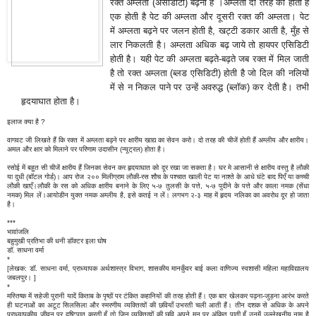
रक्त अम्लता (असीडीटी) बढ़ना है ।अम्लता दो तरह की होती है
एक होती है पेट की अम्लता और दूसरी रक्त की अम्लता। पेट
में अम्लता बढ़ने पर जलन होती है, खट्टी डकार आती है, मुँह से
लार निकलती है। अम्लता अधिक बढ़ जाये तो हायपर एसिडिटी
होती है। यही पेट की अम्लता बढ़ते-बढ़ते जब रक्त में मिल जाती
है तो रक्त अम्लता (ब्लड एसिडिटी) होती है जो दिल की नलियों
में से न निकल पाने पर उन्हें अवरुद्ध (ब्लॉक) कर देती है। तभी
हृदयाघात होता है।
इलाज क्या है ?
वागवट जी लिखते हैं कि रक्त में अम्लता बढ़ने पर क्षारीय खाद्य का सेवन करो। दो तरह की चीजें होती हैं अम्लीय और क्षारीय।
अमल और क्षार को मिलाने पर परिणाम उदासीन (न्यूट्रल) होता है।
रसोई में बहुत सी चीजें क्षारीय हैं जिनका सेवन कर हृदयाघात को दूर रखा जा सकता है। घर मे आसानी से क्षारीय वस्तु है लौकी
या दुधी (बॉटल गोर्ड)। आप रोज २०० मिलीग्राम लौकी-रस शौच के पश्चात खाली पेट या नाश्ते के आधे घंटे बाद पिएँ या कच्ची
लौकी खाएँ।लौकी के रस को अधिक क्षारीय बनाने के लिए ५-७ तुलसी के पत्ते, ५-७ पुदीने के पत्ते और काला नमक (सेंधा
नमक) मिल लें।आयोडीन युक्त नमक अम्लीय है, इसे कतई न लें। लगभग २-३ माह में हृदय नलिका का अवरोध दूर हो जाता
है।
***
भावांजलि
बहुमुखी प्रतिभा की धनी डॉक्टर इला घोष
डॉ. साधना वर्मा
*
[लेखक: डॉ. साधना वर्मा, प्राध्यापक अर्थशास्त्र विभाग, शासकीय मानकुँवर बाई कला वाणिज्य स्वशासी महिला महाविद्यालय
जबलपुर। ]
*
मस्तिष्क में सहेजी पुरानी यादें किताब के पृष्ठों पर टंकित कहानियों की तरह होती हैं। एक बार खेलकर पढ़ना-जुड़ना आरंभ करते
ही घटनाओं का अटूट सिलसिला और स्मरणीय व्यक्तित्वों की छवियाँ उभरती चली आती हैं। तीन दशक से अधिक के अपने
प्राध्यापकीय जीवन पर दृष्टिपात करती हूँ तो जिन व्यक्तित्वों की छवि अपने मन पर अंकित पाती हूँ उनमें उल्लेखनीय नाम है