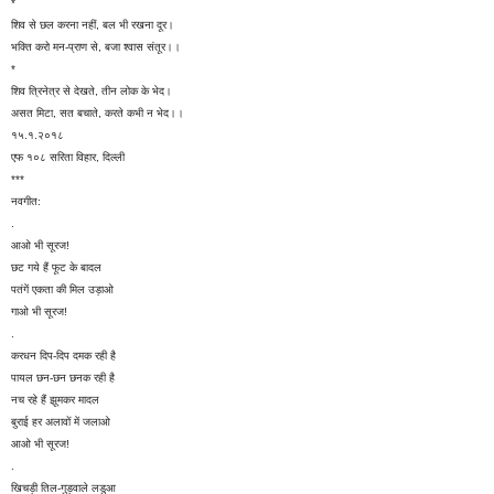
*
शिव से छल करना नहीं, बल भी रखना दूर।
भक्ति करो मन-प्राण से, बजा श्वास संतूर।।
*
शिव त्रिनेत्र से देखते, तीन लोक के भेद।
असत मिटा, सत बचाते, करते कभी न भेद।।
१५.१.२०१८
एफ १०८ सरिता विहार, दिल्ली
***
नवगीत:
.
आओ भी सूरज!
छट गये हैं फूट के बादल
पतंगें एकता की मिल उड़ाओ
गाओ भी सूरज!
.
करधन दिप-दिप दमक रही है
पायल छन-छन छनक रही है
नच रहे हैं झूमकर मादल
बुराई हर अलावों में जलाओ
आओ भी सूरज!
.
खिचड़ी तिल-गुड़वाले लडुआ