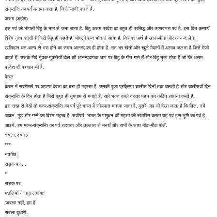
संक्रान्ति का पर्व मनाया जाता है. जिसे ’माघी’ कहते हैं.
असम (अहोम)
इस पर्व को भोगली बिहू के नाम से जना जाता है. बिहू असम प्रदेश का बहुत ही प्रसिद्ध और उत्सवभरा पर्व है. इस दिन कन्याएँ
विशेष नृत्य करती हैं जिसे बिहू ही कहते हैं. भोगली शब्द भोग से आया है, जिसका अर्थ है खाना-पीना और आनन्द लेना.
खलिहान धन-धान्य से भरा होने का समय आनन्द का ही होता है. रात भर खेतों और खुले मैदानों में अलाव जलता है जिसे मेजी
कहते हैं. उसके गिर्द युवक-युवतियाँ ढोल की आनन्ददायक थाप पर बिहू के गीत गाते हैं और बिहू नृत्य होता है जो कि असम
प्रदेश की पहचान भी है.
केरल
केरल में सबरीमलै पर अयप्पा देवता का बड़ा ही महातम है. उनकी पूजा-प्रक्रिया चालीस दिनों तक चलती है और चालीसवाँ दिन
संक्रान्ति के दिन होता है जिसे बहुत ही धूमधाम से मनाते हैं. सारे भक्त काले वस्त्र पहन कर कठिन साधना करते हैं.
इस तरह से देखें तो मकर-संक्रान्ति का पर्व पूरे भारत में सोल्लास मनाया जाता है. दूसरे, यह भी देखा जाता है कि तिल, नये
चावल, गुड़ और गन्ने का विशेष महत्त्व है. सर्वोपरि, भारत के पशुधन की महत्ता को स्थापित करता यह पर्व इस भूमि का पर्व है.
आइये, हम मकर-संक्रान्ति का पर्व सदाचार और उल्लास से मनाएँ और सभी के साथ मीठा-मीठा बोलें.
१५.१.२०१३
***
नवगीत:
सड़क पर....
*
सड़क पर
मछलियों ने नारा लगाया:
'अबला नहीं, हम हैं
सबला दुधारी'.