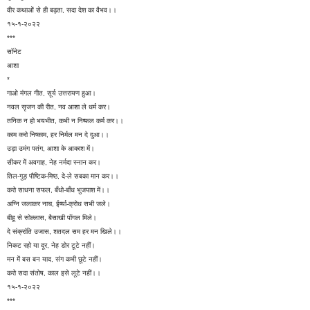
वीर कथाओं से ही बढ़ता, सदा देश का वैभव।।
१५-१-२०२२
***
सॉनेट
आशा
*
गाओ मंगल गीत, सूर्य उत्तरायण हुआ।
नवल सृजन की रीत, नव आशा ले धर्म कर।
तनिक न हो भयभीत, कभी न निष्फल कर्म कर।।
काम करो निष्काम, हर निर्मल मन दे दुआ।।
उड़ा उमंग पतंग, आशा के आकाश में।
सीकर में अवगाह, नेह नर्मदा स्नान कर।
तिल-गुड़ पौष्टिक-मिष्ठ, दे-ले सबका मान कर।।
करो साधना सफल, बँधो-बाँध भुजपाश में।।
अग्नि जलाकर नाच, ईर्ष्या-क्रोध सभी जले।
बीहू से सोल्लास, बैसाखी पोंगल मिले।
दे संक्रांति उजास, शतदल सम हर मन खिले।।
निकट रहो या दूर, नेह डोर टूटे नहीं।
मन में बस बन याद, संग कभी छूटे नहीं।
करो सदा संतोष, काल इसे लूटे नहीं।।
१५-१-२०२२
***