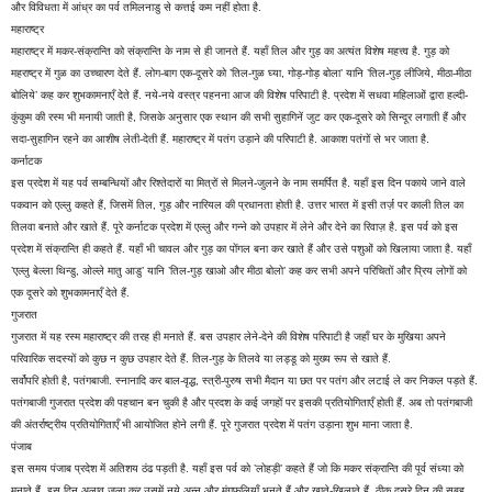
और विविधता में आंध्र का पर्व तमिलनाडु से कत्तई कम नहीं होता है.
महाराष्ट्र
महाराष्ट्र में मकर-संक्रान्ति को संक्रान्ति के नाम से ही जानते हैं. यहाँ तिल और गुड़ का अत्यंत विशेष महत्त्व है. गुड़ को
महराष्ट्र में गुळ का उच्चारण देते हैं. लोग-बाग एक-दूसरे को ’तिल-गुळ घ्या, गोड़-गोड़ बोला’ यानि ’तिल-गुड़ लीजिये, मीठा-मीठा
बोलिये’ कह कर शुभकामनाएँ देते हैं. नये-नये वस्त्र पहनना आज की विशेष परिपाटी है. प्रदेश में सधवा महिलाओं द्वारा हल्दी-
कुंकुम की रस्म भी मनायी जाती है, जिसके अनुसार एक स्थान की सभी सुहागिनें जुट कर एक-दूसरे को सिन्दूर लगाती हैं और
सदा-सुहागिन रहने का आशीष लेती-देती हैं. महाराष्ट्र में पतंग उड़ाने की परिपाटी है. आकाश पतंगों से भर जाता है.
कर्नाटक
इस प्रदेश में यह पर्व सम्बन्धियों और रिश्तेदारों या मित्रों से मिलने-जुलने के नाम समर्पित है. यहाँ इस दिन पकाये जाने वाले
पकवान को एल्लु कहते हैं, जिसमें तिल, गुड़ और नारियल की प्रधानता होती है. उत्तर भारत में इसी तर्ज़ पर काली तिल का
तिलवा बनाते और खाते हैं. पूरे कर्नाटक प्रदेश में एल्लु और गन्ने को उपहार में लेने और देने का रिवाज़ है. इस पर्व को इस
प्रदेश में संक्रान्ति ही कहते हैं. यहाँ भी चावल और गुड़ का पोंगल बना कर खाते हैं और उसे पशुओं को खिलाया जाता है. यहाँ
’एल्लु बेल्ला थिन्डु, ओल्ले मातु आडु’ यानि ’तिल-गुड़ खाओ और मीठा बोलो’ कह कर सभी अपने परिचितों और प्रिय लोगों को
एक दूसरे को शुभकामनाएँ देते हैं.
गुजरात
गुजरात में यह रस्म महाराष्ट्र की तरह ही मनाते हैं. बस उपहार लेने-देने की विशेष परिपाटी है जहाँ घर के मुखिया अपने
परिवारिक सदस्यों को कुछ न कुछ उपहार देते हैं. तिल-गुड़ के तिलवे या लड्डू को मुख्य रूप से खाते हैं.
सर्वोपरि होती है, पतंगबाजी. स्नानादि कर बाल-वृद्ध, स्त्री-पुरुष सभी मैदान या छत पर पतंग और लटाई ले कर निकल पड़ते हैं.
पतंगबाजी गुजरात प्रदेश की पहचान बन चुकी है और प्रदश के कई जगहों पर इसकी प्रतियोगिताएँ होती हैं. अब तो पतंगबाजी
की अंतर्राष्ट्रीय प्रतियोगिताएँ भी आयोजित होने लगी हैं. पूरे गुजरात प्रदेश में पतंग उड़ाना शुभ माना जाता है.
पंजाब
इस समय पंजाब प्रदेश में अतिशय ठंढ पड़ती है. यहाँ इस पर्व को ’लोहड़ी’ कहते हैं जो कि मकर संक्रान्ति की पूर्व संध्या को
मनाते हैं. इस दिन अलाव जला कर उसमें नये अन्न और मुंगफलियाँ भूनते हैं और खाते-खिलाते हैं. ठीक दूसरे दिन की सुबह