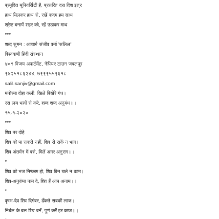
प्रमुदित यूनिवर्सिटी है, प्रसरित दस दिश इत्र
हाथ मिलकर हाथ से, रखें कदम हम साथ
श्रेष्ठ बनायें शहर को, रहें उठाकर माथ
***
शब्द सुमन : आचार्य संजीव वर्मा 'सलिल'
विश्ववाणी हिंदी संस्थान
४०१ विजय अपार्टमेंट, नेपियर टाउन जबलपुर
९४२५१८३२४४, ७९९९५५९६१८
salil.sanjiv@gmail.com
मनोरमा दोहा कली, खिले बिखेरे गंध।
रस लय भावों से करे, शब्द शब्द अनुबंध।।
१५-१-२०२०
***
शिव पर दोहे
शिव को पा सकते नहीं, शिव से सकें न भाग।
शिव अंतर्मन में बसे, मिलें अगर अनुराग।।
*
शिव को भज निष्काम हो, शिव बिन चले न काम।
शिव-अनुकंपा नाम दे, शिव हैं आप अनाम।।
*‍
वृषभ-देव शिव दिगंबर, ढँकते सबकी लाज।
निर्बल के बल शिव बनें, पूर्ण करें हर काज।।