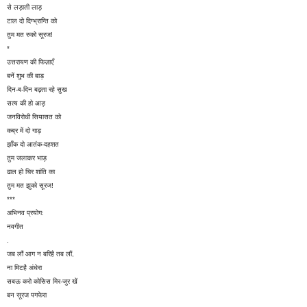
से लड़ाती लाड़
टाल दो दिग्भ्रान्ति को
तुम मत रुको सूरज!
*
उत्तरायण की फिज़ाएँ
बनें शुभ की बाड़
दिन-ब-दिन बढ़ता रहे सुख
सत्य की हो आड़
जनविरोधी सियासत को
कब्र में दो गाड़
झाँक दो आतंक-दहशत
तुम जलाकर भाड़
ढाल हो चिर शांति का
तुम मत झुको सूरज!
***
अभिनव प्रयोग:
नवगीत
.
जब लौं आग न बरिहै तब लौं,
ना मिटहै अंधेरा
सबऊ करो कोसिस मिर-जुर खें
बन सूरज पगफेरा