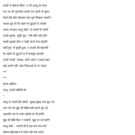
लाली ने चैलेन्ज दिया: 'ए जी लल्लू के पप्पा!
पल भर को गुस्साऊं अगले पल गुस्से से कुप्पा
बोलो ऐसे बोल बोलकर क्या तुम दिखला सकते?
सफल हुए तो पैर दबाने से छुट्टी पा सकते'
अक्ल लगाकर लालू बोले: 'हे प्राणों से प्यारी!'
लाली मुस्का, गुर्राई सुन: 'मेरी मति गयी मारी
ब्याही तुमको जीभ न देखी जो है तेज दोधारी'
रूठीं तुम, मैं सुखी हुआ, ए लल्ली की महतारी!
पैर दबाने से छुट्टी पा मैं सचमुच आभारी'
लाली गरजी: 'कपड़ा, बर्तन करो न जाओ बाहर
बाई आयी नहीं, काम निबटाओ हे नर नाहर!
***
***
हास्य कविता:
लालू -लाली कॉमेडी शो
*
लालू से लाली हँस बोली: 'सुबह-सुबह सच सुन लो
भाग जगे जो मुझ सी बीबी पायी सपने बुन लो
अलादीन का ले चराग खोजो तो भी हारोगे
मुझ सी बीबी मिल न सकेगी, मुझ पर जां वारोगे'
लालू बोले: ' गलती की है एक बार सच मनो
दोबारा दोहराऊंगा मैं कभी नहीं सच जानो'