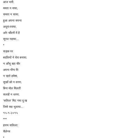
आज भारी.
ममता न माया,
समता न साया.
हुआ अपना सपना
अधूरा-पराया.
अरे! चाँदनी में है
सूरज नहाया...
*
सड़क पर
बदलियों ने घेरा बनाया.
न आँसू बहा चीर
अपना भीगा री!
न रहते हमेशा,
सुखों को न वरना.
बिना मोल मिलती
सलाहें न धरना.
'सलिल' मिट गया दुःख
जिसे सह भुलाया...
१५-१-२०१५
***
हास्य सलिला:
चैलेन्ज
*