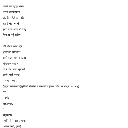
.
कौनौ बारो चूल्हा-सिगरी
कौनौ ल्याओ पानी
रांध-बेल रोटी हम सेंकें
खा रौ नेता ग्यानी
झारू लगा आज लौं काए
मिल खें नई खदेरा
.
दोरें दिखो परोसी दौरे
भुज भेंटें बम भोला
बाटी भरता चटनी गटखें
फिर बाजे रमतूला
गाओ राई, फाग सुनाओ
जागो, भओ सवेरा
१५-१-२०१५
(बुंदेलों लोककवि ईसुरी की चौकड़िया फाग की तर्ज़ पर प्रति पर मात्रा १६-१२)
***
नवगीत:
सड़क पर....
*
सड़क पर
मछलियों ने नारा लगाया:
'अबला नहीं, हम हैं