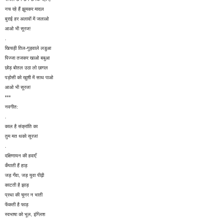
नच रहे हैं झूमकर मादल
बुराई हर अलावों में जलाओ
आओ भी सूरज!
.
खिचड़ी तिल-गुड़वाले लडुआ
पिज्जा तजकर खाओ बबुआ
छोड़ बोतल उठा लो छागल
पड़ोसी को खुशी में साथ पाओ
आओ भी सूरज!
***
नवगीत:
.
काल है संक्रांति का
तुम मत थको सूरज!
.
दक्षिणायन की हवाएँ
कँपाती हैं हाड़
जड़ गँवा, जड़ युवा पीढ़ी
काटती है झाड़
प्रथा की चूनर न भाती
फेंकती है फाड़
स्वभाषा को भूल, इंग्लिश