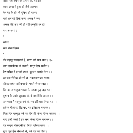
साथ नहीं अपने रहें अपनों के, भटकाव
काया-छाया में हुआ हो जैसे अलगाव
केर-बेर के संग से दुनिया हो बदरंग
चाहे अनचाहे छिड़े सत्य असत में जंग
असत मिटे सत जी हो यही प्रकृति का ढंग
१५-१-२०२२
*
सॉनेट
थल सेना दिवस
*
वीर बहादुर पराक्रमी है, भारत की थल सेना। २८
जान हथेली पर ले लड़ती, शत्रु देख थर्राता।
देश भक्ति है इनकी रग में, कुछ न चाहते लेना।।
एक एक सैनिक सौ सौ से, टकराकर जय पाता।।
फील्ड मार्शल करियप्पा थे, पहले सेनानायक।
जिनका जन्म हुआ भारत में, पहला युद्ध लड़ा था।
दुश्मन के छक्के छुड़वाए थे, वे सब विधि लायक।।
उनन्चास में प्रमुख बने थे, नव इतिहास लिखा था।।
त्रेपन में हो गए रिटायर, नव इतिहास बनाकर।
जिस दिन प्रमुख बने वह दिन ही, सेना दिवस कहाता।।
याद उन्हें करते हैं हम सब, सेना दिवस मनाकर।।
देश समूचा बलिदानी से, नित्य प्रेरणा पाता।।
युवा जुड़ें हँस सेनाओं से, बनें देश का गौरव।