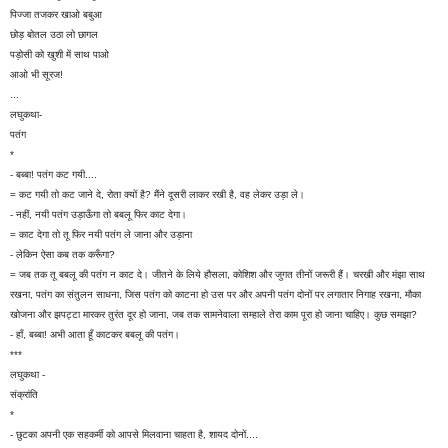
पिज्जा तजकर खाओ बबुआ
छोड़ बोतल उठा लो छागल
पड़ोसी को खुशी में साथ पाओ
आओ भी सूरज!
...
लघुकथा-
पतंग
*
- बब्बा! पतंग कट गयी....
= कट गयी तो कट जाने दे, रोता क्यों है? मैंने दूसरी लाकर रखी है, वह लेकर उड़ा ले।
- नहीं, नयी पतंग उड़ाऊँगा तो बबलू फिर काट देगा।
= काट देगा तो तू फिर नयी पतंग ले जाना और उड़ाना
- लेकिन ऐसा कब तक करूँगा?
= जब तक तू बबलू की पतंग न काट दे। जीतने के लिये हौसला, कोशिश और जुगत तीनों जरूरी हैं। चरखी और मंझा साथ
रखना, पतंग का संतुलन साधना, जिस पतंग को काटना हो उस पर और अपनी पतंग दोनों पर लगातार निगाह रखना, मौका
खोजना और झपट्टा मारकर तुरंत दूर हो जाना, जब तक सामनेवाला सम्हाले तेरा काम पूरा हो जाना चाहिए। कुछ समझा?
- हाँ, बब्बा! अभी आता हूँ काटकर बबलू की पतंग।
***
लघुकथा -
संक्रांति
*
- छुटका अपनी एक सहकर्मी को आपसे मिलवाना चाहता है, शायद दोनों....