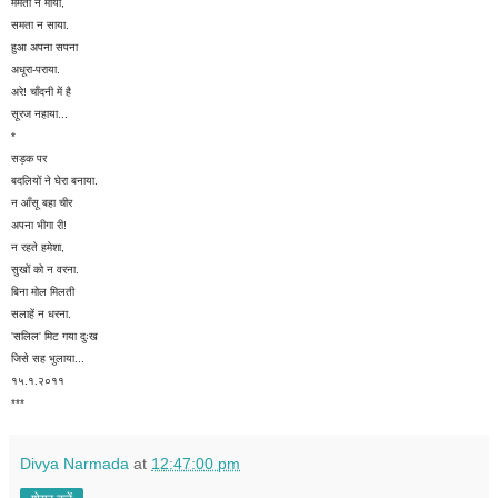
ममता न माया,
समता न साया.
हुआ अपना सपना
अधूरा-पराया.
अरे! चाँदनी में है
सूरज नहाया...
*
सड़क पर
बदलियों ने घेरा बनाया.
न आँसू बहा चीर
अपना भीगा री!
न रहते हमेशा,
सुखों को न वरना.
बिना मोल मिलती
सलाहें न धरना.
'सलिल' मिट गया दुःख
जिसे सह भुलाया...
१५.१.२०११
***
Divya Narmada
at
12:47:00 pm