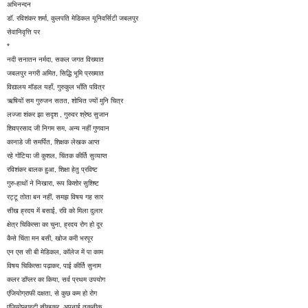
अभिनन्दन
डॉ. रविशंकर शर्मा, कुलपति मेडिकल यूनिवर्सिटी जबलपुर
सेवानिवृत्ति पर
*
नदी सनातन नर्मदा, सकल जगत विख्यात
जबलपुर नगरी अमित, सिद्धि भूमि प्रख्यात
विद्यालय मॉडल यहाँ, गुरुकुल भाँति पवित्र
ऋषियों सम गुरुजन सतत, शोभित ज्यों मुनि चित्र
लज्जा शंकर झा सदृश , गुरुवर श्रेष्ठ सुजान
शिवप्रसाद जी निगम सम, अन्य नहीं गुणवान
कानाडे जी समर्पित, शिक्षक लेखक आप्त
रहे गोंटिया जी कुशल, चिंतक कीर्ति सुव्याप्त
रविशंकर बालक हुआ, शिक्षा हेतु प्रविष्ट
गुरु-हाथों ने निखारा, रूप किशोर सुशिष्ट
रट्टू तोता बन नहीं, समझ विषय गह सार
सीख ह्रदय में बसाई, रवि को मिला दुलार
क्षेत्र चिकित्सा का चुना, ह्रदय रोग हो दूर
कैसे चिंता मन बसी, खोज करी भरपूर
एन एस सी बी मेडिकल, कॉलेज में पा काम
विषय चिकित्सा पढ़ाकर, पाई कीर्ति सुनाम
कलर डॉप्लर का किया, सर्व प्रथम उपयोग
एंजियोग्राफी दक्षता, से कुछ कम हो रोग
एंजियोप्लास्टी सीखकर, अपनाई तकनीक