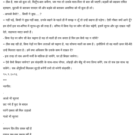
= ठीक है, शाम को बुला लो, मिलूँगा-बात करूँगा, जम गया तो उसके माता-पिता से बात की जाएगी।बड़की को कहकर तमिल
ब्राम्हण, छुटकी से बातकर सरदार जी और बड़के को बताकर असमिया को भी बुला ही लो।
- आपको कैसे?... किसी ने कुछ.....?
= नहीं भई, किसी ने कुछ नहीं कहा, उनके कहने के पहले ही मैं समझ न लूँ तो उन्हें कहना ही पड़ेगा। ऐसी नौबत क्यों आने दूँ?
हम दोनों इस घर-बगिया में सूरज-धूप की तरह हैं। बगिया में किस पेड़ पर कौन सी बेल चढ़ेगी, इसमें सूरज और धूप दखल नहीं
देते, सहायता मात्र करते हैं।
- किस पेड़ पर कौन सी बेल चढ़ाना है यह तो माली ही तय करता है फिर हम कैसे यह न सोचें?
= ठीक कह रही हो, किस पेड़ों पर किन लताओं को चढ़ाना है, यह सोचना माली का काम है। इसीलिये तो वह माली ऊपर बैठे-बैठे
उन्हें मिलाता रहता है। हमें क्या अधिकार कि उसके काम में दखल दें?
- इस तरह तो सब अपनी मर्जी के मालिक हो जायेंगे, घर ही बिखर जायेगा।
= ऐसे कैसे बिखर जायेगा? हम संक्रांति के साथ-साथ पोंगल, लोहड़ी और बीहू भी मना लिया करेंगे, तब तो सब एक साथ रह
सकेंगे। सब अँगुलियाँ मिलकर मुट्ठी बनेंगीं तभी तो मनेगी संक्रांति।
१५.१.२०१६
***
नवगीत:
.
आओ भी सूरज!
छट गये हैं फूट के बादल
पतंगें एकता की मिल उड़ाओ
गाओ भी सूरज!
.
करधन दिप-दिप दमक रही है
पायल छन-छन छनक रही है