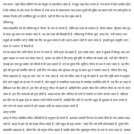
गंगा-सागर, जहाँ पतित-पाविनी गंगा का समुद्र से महा-मिलन होता है, में बहुत बड़ा मेला लगता है. गंगा-सागर में ऐसा प्रतीत होता
है कि भगीरथ के घोर तपस के परिणाम से राजा सगर के श्रापग्रस्त साठ हजार पुत्रों की मुक्ति का कारण बनी गंगा कर्म-पूर्णता के
पश्चात निर्भाव बनी उन्मीलित हुई जा रही है. यहाँ भी तिल का दान मुख्य कर्म है.
तमिलनाडु
मकर-संक्रान्ति पर्व को तमिलनाडु में ’पोंगल’ के नाम से जानते हैं, जोकि एक तरह का पकवान है. पोंगल चावल, मूँगदाल और दूध
के साथ गुड़ डाल कर पकाया जाता है. यह एक तरह की खिचड़ी ही है. तमिलनाडु में पोंगल सूर्य, इन्द्र देव, नयी फसल तथा
पशुओं को समर्पित पर्व है जोकि चार दिन का हुआ करता है और अलग-अलग नामों से जाना जाता है. इसकी कुल प्रकृति उत्तर
भारत के ’नवान्न’ से मिलती है.
पर्व का पहला दिन भोगी पोंगल के रूप में मनाते हैं. भोगी इन्द्र को कहते हैं. इस तड़के प्रातः काल में कुम्हड़े में सिन्दूर डाल कर
मुख्य सड़क पर पटक कर फोड़ा जाता है. आशय यह होता है कि इन्द्र बुरी दृष्टि से परिवार को बचाये रखे. घरों और गलियों में
सफाई कर जमा हुए कर्कट को गलियों में ही जला डालते हैं. पर्व का दूसरा दिन सुरियन पोंगल के रूप में जाना जाता है. यह दिन
सूर्य की पूजा को समर्पित होता है. इसी दिन नये चावल और मूंगदाल को गुड़ के साथ दूध में पकाया जाता है. तीसरा दिन माडु
पोंगल कहलाता है. माडु का अर्थ ’गाय’ या ’गऊ’ होता है. गाय को तमिल भाषा में पशु भी कहते हैं. इस दिन कृषि कार्य में प्रयुक्त
होने वाले पशुओं को ढंग-ढंग से सजाते हैं. और पशुओं से सम्बन्धित तरह-तरह के समारोह आयोजित होते हैं. यह दिन हर तरह से
विविधता भरा दिन होता है. इस दिन को मट्टू पोंगल भी कहते हैं. आखिरी दिन अर्थात् चौथा दिन कनिया पोंगल के नाम से जाना
जाता है. इस दिन कन्याओं की पूजा होती है. आम्र-पलल्व और नारियल के पत्तों से दरवाजे पर तोरण बनाया जाता है. महिलाएं
इस दिन घर के मुख्य द्वारा पर कोलम यानी रंगोली बनाती हैं. आखिरी दिन होने से यह दिन बहुत ही धूमधाम के साथ मनाते हैं.
लोग नये-नये वस्त्र पहनते है और उपहार आदि का आदान-प्रदान करते हैं.
आंध्र प्रदेश
आंध्र में पोंगल कमोबेश तमिल परिपाटियों के अनुसार ही मनाते हैं. अलबत्ता भाषायी भिन्नता के कारण दिनों के नाम अवश्य बदल
जाते हैं. आंध्र में इस पर्व को पेड्डा पोंगल कहते हैं, यानि बहुत ही बड़ा उत्सव ! पहले दिन को भोगी पोंगलकहते हैं, दूसरा दिन
संक्रान्ति कहलाता है. तीसरे दिन को कनुमा पोंगल कहते हैं जबकि चौथा दिन मुक्कनुमा पोंगल के नाम से जाना जाता है. उत्साह