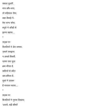
सबला दुधारी'.
मगर काँप-भागा,
तो घड़ियाल रोया.
कहा केंकड़े ने-
मेरा भाग्य सोया.
बगुले ने आँखों से
झरना बहाया...
*
सड़क पर
तितलियों ने डेरा जमाया.
ज़माने समझना
न हमको बिचारी.
भ्रमर रास भूला
क्षमा माँगता है.
कलियों से काँटा
डरा-काँपता है.
तूफां ने डरकर
है मस्तक नवाया...
*
सड़क पर
बिजलियों ने गुस्सा दिखाया.
'उतारो, बढ़ी कीमतें