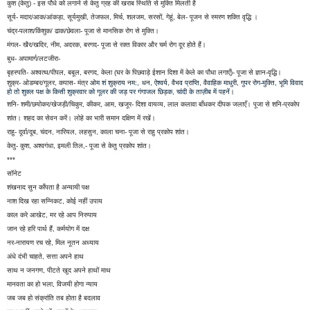
कुश (केतु) - इस पौधे को लगाने से केतु ग्रह की खराब स्थिति से मुक्ति मिलती है
सूर्य- मदार/आक/आंकड़ा, सूर्यमुखी, तेजफल, मिर्च, शलजम, सरसों, गेहूं, बेल- पूजन से स्मरण शक्ति वृद्धि ।
चंद्र-पलाश/किंशुक/ ढाक/छेवला- पूजा से मानसिक रोग से मुक्ति।
मंगल- खैर/खदिर, नीम, अदरक, बरगद- पूजा से रक्त विकार और चर्म रोग दूर होते हैं।
बुध- अपामार्ग/लटजीरा-
बृहस्पति- अश्वत्थ/पीपल, बबूल, बरगद, केला (घर के पिछवाड़े ईशान दिशा में केले का पौधा लगाएँ)- पूजा से ज्ञान-वृद्धि।
शुक्र- ओडम्बर/गूलर, कपास- मंत्र
ओम शं शुक्राय नम:,
धन, ऐश्वर्य, वैभव प्राप्ति, वैवाहिक माधुरी, गुपर रोग-मुक्ति,
भूमि विवाद
हो तो शुक्ल पक्ष के किसी शुक्रवार को गूलर की जड़
पर गंगाजल छिड़क, चांदी के ताज़ीब में पहनें।
शनि- शमी/छयोकर/खेजड़ी/चिकुर, कीकर, आम, खजूर- दिशा वायव्य, लाल कलावा बाँधकर दीपक जलाएँ। पूजा से शनि-प्रकोप
शांत। शहद का सेवन करें। लोहे का भारी समान दक्षिण में रखें।
राहु- दूर्वा/दूब, चंदन, नारियल, लहसुन, काला चना- पूजा से राहु प्रकोप शांत।
केतु- कुश, अश्वगंधा, इमली तिल,- पूजा से केतु प्रकोप शांत।
***
सॉनेट
शंखनाद सुन काँपता है अन्यायी पक्ष
नाश दिख रहा सन्निकट, कोई नहीं उपाय
काल करे आखेट, मर रहे आप निरुपाय
जान रहे हरि पार्थ हैं, कर्मयोग में दक्ष
नर-नारायण रच रहे, मिल नूतन अध्याय
अंधे दंभी चाहते, सत्ता अपने हाथ
साथ न जनगण, पीटते खुद अपने हाथों माथ
मानवता का हो भला, विजयी होगा न्याय
जब जब हो संक्रांति तब होता है बदलाव