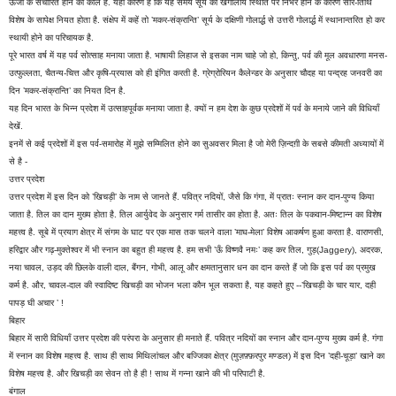
ऊर्जा के संचारित होने का काल है. यही कारण है कि यह समय सूर्य की खगोलीय स्थिति पर निर्भर होने के कारण सौर-तिथि
विशेष के सापेक्ष नियत होता है. संक्षेप में कहें तो ’मकर-संक्रान्ति’ सूर्य के दक्षिणी गोलार्द्ध से उत्तरी गोलार्द्ध में स्थानान्तरित हो कर
स्थायी होने का परिचायक है.
पूरे भारत वर्ष में यह पर्व सोत्साह मनाया जाता है. भाषायी लिहाज से इसका नाम चाहे जो हो, किन्तु, पर्व की मूल अवधारणा मनस-
उत्फुल्लता, चैतन्य-चित्त और कृषि-प्रयास को ही इंगित करती है. ग्रेग्रोरियन कैलेन्डर के अनुसार चौदह या पन्द्रह जनवरी का
दिन ’मकर-संक्रान्ति’ का नियत दिन है.
यह दिन भारत के भिन्न प्रदेश में उत्साहपूर्वक मनाया जाता है. क्यों न हम देश के कुछ प्रदेशों में पर्व के मनाये जाने की विधियाँ
देखें.
इनमें से कई प्रदेशों में इस पर्व-समारोह में मुझे सम्मिलित होने का सुअवसर मिला है जो मेरी ज़िन्दग़ी के सबसे कीमती अध्यायों में
से है -
उत्तर प्रदेश
उत्तर प्रदेश में इस दिन को ’खिचड़ी’ के नाम से जानते हैं. पवित्र नदियों, जैसे कि गंगा, में प्रातः स्नान कर दान-पुण्य किया
जाता है. तिल का दान मुख्य होता है. तिल आर्युवेद के अनुसार गर्म तासीर का होता है. अतः तिल के पकवान-मिष्टान्न का विशेष
महत्त्व है. सूबे में प्रयाग क्षेत्र में संगम के घाट पर एक मास तक चलने वाला ’माघ-मेला’ विशेष आकर्षण हुआ करता है. वाराणसी,
हरिद्वार और गढ़-मुक्तेश्वर में भी स्नान का बहुत ही महत्त्व है. हम सभी ’ऊँ विष्णवै नमः’ कह कर तिल, गुड़(Jaggery), अदरक,
नया चावल, उड़द की छिलके वाली दाल, बैंगन, गोभी, आलू और क्षमतानुसार धन का दान करते हैं जो कि इस पर्व का प्रमुख
कर्म है. और, चावल-दाल की स्वादिष्ट खिचड़ी का भोजन भला कौन भूल सकता है, यह कहते हुए --’खिचड़ी के चार यार, दही
पापड़ घी अचार ’ !
बिहार
बिहार में सारी विधियाँ उत्तर प्रदेश की परंपरा के अनुसार ही मनाते हैं. पवित्र नदियों का स्नान और दान-पुण्य मुख्य कर्म है. गंगा
में स्नान का विशेष महत्त्व है. साथ ही साथ मिथिलांचल और बज्जिका क्षेत्र (मुज़फ़्फ़रपुर मण्डल) में इस दिन ’दही-चूड़ा’ खाने का
विशेष महत्त्व है. और खिचड़ी का सेवन तो है ही ! साथ में गन्ना खाने की भी परिपाटी है.
बंगाल