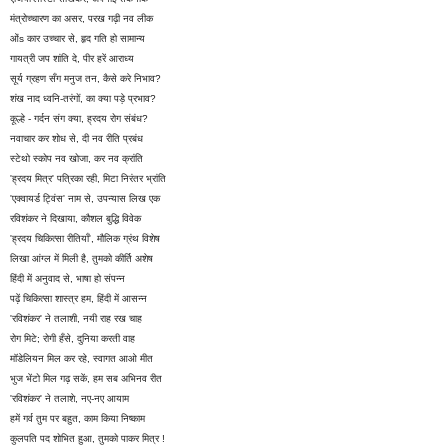
मंत्रोच्चारण का असर, परख गढ़ी नव लीक
ओंs कार उच्चार से, हृद गति हो सामान्य
गायत्री जप शांति दे, पीर हरें आराध्य
सूर्य ग्रहण सँग मनुज तन, कैसे करे निभाव?
शंख नाद ध्वनि-तरंगों, का क्या पड़े प्रभाव?
कूल्हे - गर्दन संग क्या, ह्रदय रोग संबंध?
नवाचार कर शोध से, दी नव रीति प्रबंध
स्टेथो स्कोप नव खोजा, कर नव क्रांति
'ह्रदय मित्र' पत्रिका रही, मिटा निरंतर भ्रांति
'एक्वायर्ड ट्विंस' नाम से, उपन्यास लिख एक
रविशंकर ने दिखाया, कौशल बुद्धि विवेक
'ह्रदय चिकित्सा रीतियाँ', मौलिक ग्रंथ विशेष
लिखा आंग्ल में मिली है, तुमको कीर्ति अशेष
हिंदी में अनुवाद से, भाषा हो संपन्न
पढ़ें चिकित्सा शास्त्र हम, हिंदी में आसन्न
'रविशंकर' ने तलाशी, नयी राह रख चाह
रोग मिटे; रोगी हँसे, दुनिया करती वाह
मॉडेलियन मिल कर रहे, स्वागत आओ मीत
भुज भेंटो मिल गढ़ सकें, हम सब अभिनव रीत
'रविशंकर' ने तलाशे, नए-नए आयाम
हमें गर्व तुम पर बहुत, काम किया निष्काम
कुलपति पद शोभित हुआ, तुमको पाकर मित्र !