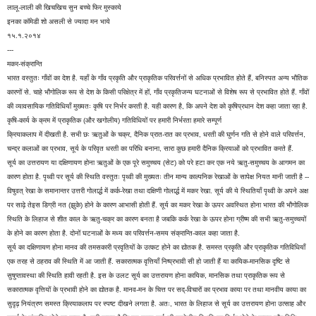
लालू-लाली की खिचखिच सुन बच्चे फिर मुस्काये
इनका कॉमेडी शो असली से ज्यादा मन भाये
१५.१.२०१४
---
मकर-संक्रान्ति
भारत वस्तुतः गाँवों का देश है. यहाँ के गाँव प्रकृति और प्राकृतिक परिवर्त्तनों से अधिक प्रभावित होते हैं, बनिस्पत अन्य भौतिक
कारणों से. चाहे भौगोलिक रूप से देश के किसी परिक्षेत्र में हों, गाँव प्रकृतिजन्य घटनाओं से विशेष रूप से प्रभावित होते हैं. गाँवों
की व्यावसायिक गतिविधियाँ मुख्यतः कृषि पर निर्भर करती है. यही कारण है, कि अपने देश को कृषिप्रधान देश कहा जाता रहा है.
कृषि-कार्य के क्रम में प्राकृतिक (और खगोलीय) गतिविधियों पर हमारी निर्भरता हमारे सम्पूर्ण
क्रियाकलाप में दीखती है. सभी छः ऋतुओं के चक्र, दैनिक प्रात-रात का प्रभाव, धरती की घुर्णन गति से होने वाले परिवर्त्तन,
चन्द्र कलाओं का प्रभाव, सूर्य के परिवृत धरती का परिधि बनाना, सारा कुछ हमारी दैनिक क्रियाओं को प्रभावित करते हैं.
सूर्य का उत्तरायण या दक्षिणायण होना ऋतुओं के एक पूरे समुच्चय (सेट) को परे हटा कर एक नये ऋतु-समुच्चय के आगमन का
कारण होता है. पृथ्वी पर सूर्य की स्थिति वस्तुतः पृथ्वी की मुख्यतः तीन मान्य काल्पनिक रेखाओं के सापेक्ष नियत मानी जाती है --
विषुवत् रेखा के समानान्तर उत्तरी गोलार्द्ध में कर्क-रेखा तथा दक्षिणी गोलार्द्ध में मकर रेखा. सूर्य की ये स्थितियाँ पृथ्वी के अपने अक्ष
पर साढ़े तेइस डिग्री नत (झुके) होने के कारण आभासी होती हैं. सूर्य का मकर रेखा के ऊपर अवस्थित होना भारत की भौगोलिक
स्थिति के लिहाज से शीत काल के ऋतु-चक्र का कारण बनता है जबकि कर्क रेखा के ऊपर होना ग्रीष्म की सभी ऋतु-समुच्चयों
के होने का कारण होता है. दोनों घटनाओं के मध्य का परिवर्त्तन-समय संक्रान्ति-काल कहा जाता है.
सूर्य का दक्षिणायण होना मानव की तमसकारी प्रवृतियों के उत्कट होने का द्योतक है. समस्त प्रकृति और प्राकृतिक गतिविधियाँ
एक तरह से ठहराव की स्थिति में आ जाती हैं. सकारात्मक वृत्तियाँ निष्प्रभावी सी हो जाती हैं या कायिक-मानसिक दृष्टि से
सुषुप्तावस्था की स्थिति हावी रहती है. इस के उलट सूर्य का उत्तरायण होना कायिक, मानसिक तथा प्राकृतिक रूप से
सकारात्मक वृत्तियों के प्रभावी होने का द्योतक है. मानव-मन के चित्त पर सद्-विचारों का प्रभाव काया पर तथा मानवीय काया का
सुदृढ़ नियंत्रण समस्त क्रियाकलाप पर स्पष्ट दीखने लगता है. अतः, भारत के लिहाज से सूर्य का उत्तरायण होना उत्साह और