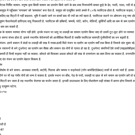
स्टिक निर्मित सामान- मनुष्य द्वारा किसी सामान का उपयोग किये जाने के बाद बचा निरुपयोगी कचरा कूड़े के ढेर, नाली, नाला, नदी से हो
मुद्र में पहुँचकर 'रत्नाकर' को 'कचराघर' बना देता है. समुद्र को प्रदूषित करते कचरे में ८०% प्लास्टिक होता है. प्लास्टिक सड़ता,
सलिए वह मिट्टी में नहीं बदलता. भूमि में दबाये जाने पर बरसों बाद भी ज्यों का त्यों रहता है. प्लास्टिक जलने पर ओषजन वजू नष्ट होत
ूषण फैलानेवाली हानिप्रद वायु निकलती है. प्लास्टिक की डब्बियाँ, चम्मचें, प्लेटें, बर्तन, थैलियाँ, कुर्सियाँ आदि का कम से कम प्रय
ण कम कर सकते हैं.
टिक के सामान मरम्मत योग्य नहीं होते. इनके स्थान पर धातु या लकड़ी का सामान प्रयोग किया जाए तो उसमें टूट-फूट होने पर मरम्मत
गन करना संभव होता है. इससे स्थानीय बेरोजगारों को आजीविका मिलती है जबकि प्लास्टिक सामग्री पूंजीपतियों का धन बढ़ाती है.
मंजन- हमने बचपन में कंडों या लकड़ी की राख में नमक-हल्दी मिले मंजन या दातौन का प्रयोग वर्षों तक किया है जिससे दांत मुक्त रहे
ायनों से बने टूथपेस्ट का प्रयोग कर शैशव और बचपन दंत-रोगों से ग्रस्त हो रहा है. टूथपेस्ट कंपनियाँ ऐसे तत्वों (माइक्रोबीड्स
 करती हैं जिन्हें सड़ाया नहीं जा सकता. कोयले को घिसकर अथवा कोयले की राख से दन्तमंजन का काम लिया का सकता है. वनस्पतिय
ए दंत मंजन का प्रयोग बेहतर विकल्प है.
ोम
िरोफोम से बने समान- आजकल तश्तरी, कटोरी, गिलास और चम्मच न सड़नेवाले (नॉन बायोडिग्रेडेबल) तत्वों से बनाये जाते हैं. हल्क
ोने पर भी यह गंभीर रोगों को जन्म दे सकता है. इसके स्थान पर बाँस, पेड़ के पत्तों, लकड़ी या छाल से बने समान का प्रयोग करें तो 
िटटी बन जाता है तह स्थानीय रोजगार का सर्जन करता है. इनकी उपलब्धता के लिए पौधारोपण बड़ी संख्या में करना होगा जिससे वन 
ु प्रदूषण घटेगा.
.२०१७
:
ं
गती है
 से?
ं