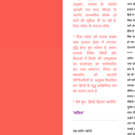
अन्य ब
अनुवाद, जनमत के अंतर्गत
ह्रदय-द
आपकी राय तथा चौपाल के
हिंदी म
अंतर्गत पारस्परिक संपर्क एवं
शिक्षा 
वार्ता की सुविधा दी जा रही है.
क्यों 
दिव्य नर्मदा के सदस्य बनिए.
हिंदी ह
शिवा क
* दिव्य नर्मदा की पाठक संख्या
हो जब 
तथा प्रसार क्षेत्र में लगातार
देवनाग
वृद्धि होना शुभ संकेत है. हमारा
***
प्रयास विविध विषयों और
सॉनेट
विधाओं में हिन्दी की उपयुक्तता
जात को
एवं उपादेयता को प्रतिपादित
बात से
कर तथा व्याकरण, पिंगल एवं
ऐब को 
शब्दकोष को बदलती
करें फ
परिस्थितियों के अनुरूप विकसित
फायदा 
कर हिन्दी के शुद्ध साहित्यिक रूप
छीनिए 
को सामने लाना है.
वायदा 
पंछियों
* शेष शुभ. हिन्दी हितार्थ समर्पित
दुर्दश
तंत्र र
'सलिल'
आईने म
लोग मरे
सचाई स
यह ब्लॉग खोजें
औरों क