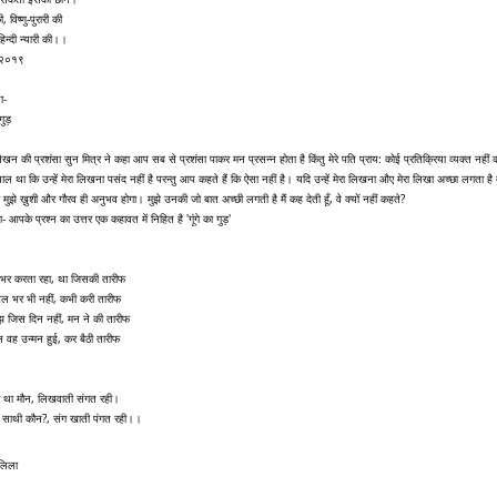
ी, विष्णु-पुरारी की
िन्दी न्यारी की।।
.२०१९
ा-
 गुड़
खन की प्रशंसा सुन मित्र ने कहा आप सब से प्रशंसा पाकर मन प्रसन्न होता है किंतु मेरे पति प्राय: कोई प्रतिक्रिया व्यक्त नहीं
ाल था कि उन्हें मेरा लिखना पसंद नहीं है परन्तु आप कहते हैं कि ऐसा नहीं है। यदि उन्हें मेरा लिखना औए मेरा लिखा अच्छा लगता है
ुझे ख़ुशी और गौरव ही अनुभव होगा। मुझे उनकी जो बात अच्छी लगती है मैं कह देती हूँ, वे क्यों नहीं कहते?
हा- आपके प्रश्न का उत्तर एक कहावत में निहित है 'गूंगे का गुड़'
भर करता रहा, था जिसकी तारीफ
ल भर भी नहीं, कभी करी तारीफ
झ जिस दिन नहीं, मन ने की तारीफ
 वह उन्मन हुई, कर बैठी तारीफ
ा था मौन, लिखवाती संगत रही।
साथी कौन?, संग खाती पंगत रही।।
लिला