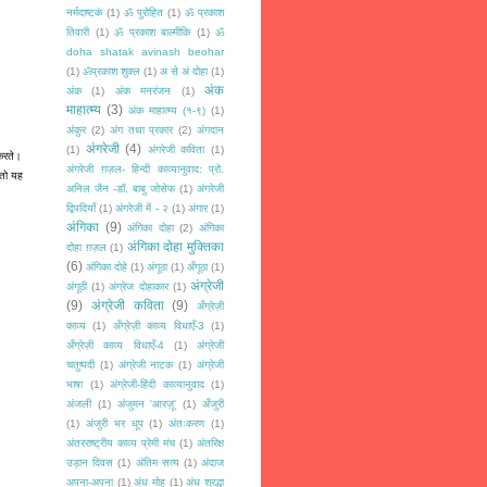
नर्मदाष्टकं
(1)
ॐ पुरोहित
(1)
ॐ प्रकाश
तिवारी
(1)
ॐ प्रकाश बाल्मीकि
(1)
ॐ
doha shatak avinash beohar
(1)
ॐप्रकाश शुक्ल
(1)
अ से अं दोहा
(1)
अंक
अंक
(1)
अंक मनरंजन
(1)
माहात्म्य
(3)
अंक माहात्म्य (१-९)
(1)
अंकुर
(2)
अंग तथा प्रकार
(2)
अंगदान
अंगरेजी
(4)
(1)
अंगरेजी कविता
(1)
 करते।
अंगरेजी ग़ज़ल- हिन्दी काव्यानुवाद: प्रो.
 तो यह
अनिल जैन -डॉ. बाबु जोसेफ
(1)
अंगरेजी
द्विपदियाँ
(1)
अंगरेजी में - २
(1)
अंगार
(1)
अंगिका
(9)
अंगिका दोहा
(2)
अंगिका
अंगिका दोहा मुक्तिका
दोहा ग़ज़ल
(1)
(6)
अंगिका दोहे
(1)
अंगूठा
(1)
अँगूठा
(1)
अंग्रेजी
अंगूठी
(1)
अंग्रेज दोहाकार
(1)
(9)
अंग्रेजी कविता
(9)
अँग्रेज़ी
काव्य
(1)
अँग्रेज़ी काव्य विधाएँ-3
(1)
अँग्रेज़ी काव्य विधाएँ-4
(1)
अंग्रेजी
चतुष्पदी
(1)
अंग्रेजी नाटक
(1)
अंग्रेजी
भाषा
(1)
अंग्रेजी-हिंदी काव्यानुवाद
(1)
अंजली
(1)
अंजुमन 'आरज़ू'
(1)
अँजुरी
(1)
अंजुरी भर धूप
(1)
अंतःकरण
(1)
अंतरराष्ट्रीय काव्य प्रेमी मंच
(1)
अंतरिक्ष
उड़ान दिवस
(1)
अंतिम सत्य
(1)
अंदाज
अपना-अपना
(1)
अंध मोह
(1)
अंध श्रद्धा