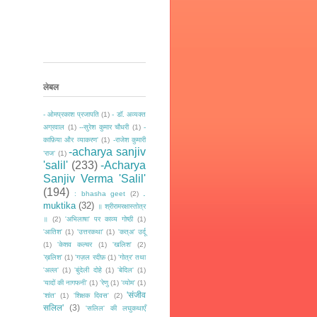
लेबल
- ओमप्रकाश प्रजापति
(1)
- डॉ. अव्यक्त
अग्रवाल
(1)
--सुरेश कुमार चौधरी
(1)
-
काफ़िया और व्याकरण'
(1)
-राजेश कुमारी
-acharya sanjiv
‘राज‘
(1)
'salil'
(233)
-Acharya
Sanjiv Verma 'Salil'
(194)
.
: bhasha geet
(2)
muktika
(32)
॥ श्रीरामरक्षास्तोत्र
॥
(2)
'अभिलाषा' पर काव्य गोष्ठी
(1)
'आतिश'
(1)
'उत्तरकथा'
(1)
'कत्अ' उर्दू
(1)
'केशव कल्चर
(1)
'खलिश'
(2)
’ख़लिश'
(1)
'गज़ल रदीफ़
(1)
'गोत्र' तथा
'अल्ल'
(1)
'बुंदेली दोहे
(1)
'बेदिल'
(1)
‘यादों की नागफनी’
(1)
'रेणु
(1)
'व्योम'
(1)
'संजीव
'शांत'
(1)
'शिक्षक दिवस'
(2)
सलिल'
(3)
'सलिल' की लघुकथाएँ