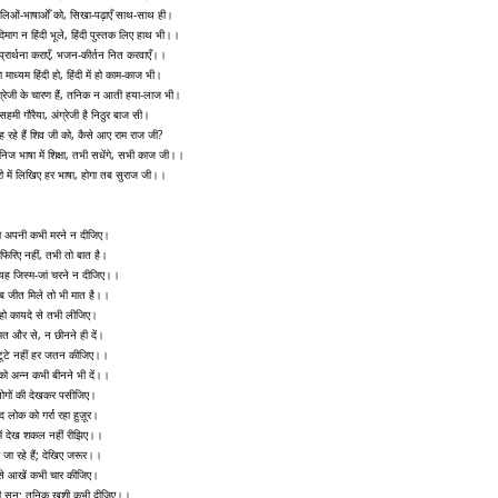
ोलिओं-भाषाओँ को, सिखा-पढ़ाएँ साथ-साथ ही।
िमाग न हिंदी भूले, हिंदी पुस्तक लिए हाथ भी।।
ें प्रार्थना कराएँ, भजन-कीर्तन नित करवाएँ।।
का माध्यम हिंदी हो, हिंदी में हो काम-काज भी।
अंग्रेजी के चारण हैं, तनिक न आती हया-लाज भी।
ै सहमी गौरैया, अंग्रेजी है निठुर बाज सी।
ह रहे हैं शिव जी को, कैसे आए राम राज जी?
निज भाषा में शिक्षा, तभी सधेंगे, सभी काज जी।।
री में लिखिए हर भाषा, होगा तब सुराज जी।।
 अपनी कभी मरने न दीजिए।
 फिरिए नहीं, तभी तो बात है।
यह जिस्म-जां चरने न दीजिए।।
रेब जीत मिले तो भी मात है।।
हो कायदे से तभी लीजिए।
मत और से, न छीनने ही दें।
टूटे नहीं हर जतन कीजिए।।
 को अन्न कभी बीनने भी दें।।
ा लोगों की देखकर पसीजिए।
ौंद लोक को गर्रा रहा हुज़ूर।
ें देख शकल नहीं रीझिए।।
 जा रहे हैं; देखिए जरूर।।
े आखें कभी चार कीजिए।
ी सुन; तनिक ख़ुशी कभी दीजिए।।