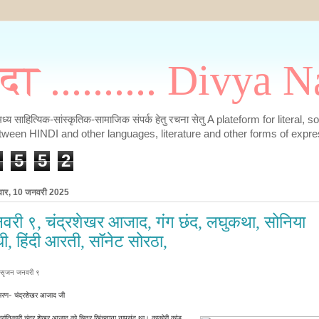
मदा .......... Divya
के मध्य साहित्यिक-सांस्कृतिक-सामाजिक संपर्क हेतु रचना सेतु A plateform for literal, 
tween HINDI and other languages, literature and other forms of expre
5
5
2
रवार, 10 जनवरी 2025
वरी ९, चंद्रशेखर आजाद, गंग छंद, लघुकथा, सोनिया
धी, हिंदी आरती, सॉनेट सोरठा,
सृजन जनवरी ९
स्मरण- चंद्रशेखर आजाद जी
्रांतिकारी चंद्र शेखर आजाद को चित्र खिंचवाना नापसंद था।
काकोरी कांड