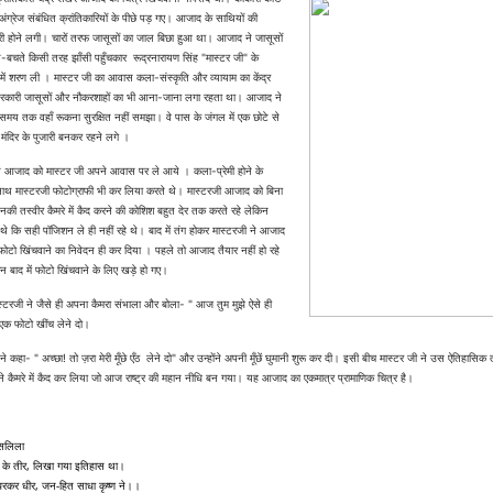
अंग्रेज संबंधित क्रांतिकारियों के पीछे पड़ गए। आजाद के साथियों की
ारी होने लगी। चारों तरफ जासूसों का जाल बिछा हुआ था।
आजाद ने जासूसों
े-बचते किसी तरह झाँसी पहुँचकार रूद्रनारायण सिंह "मास्टर जी" के
ें शरण ली । मास्टर जी का आवास कला-संस्कृति और व्यायाम का केंद्र
कारी जासूसों और नौकरशाहों का भी आना-जाना लगा रहता था। आजाद ने
मय तक वहाँ रूकना सुरक्षित नहीं समझा। वे पास के जंगल में एक छोटे से
 मंदिर के पुजारी बनकर रहने लगे ।
 आजाद को मास्टर जी अपने आवास पर ले आये । कला-प्रेमी होने के
थ मास्टरजी फोटोग्राफी भी कर लिया करते थे।
मास्टरजी आजाद को बिना
नकी तस्वीर कैमरे में कैद करने की कोशिश बहुत देर तक करते रहे लेकिन
े कि सही पॉजिशन ले ही नहीं रहे थे।
बाद में तंग होकर मास्टरजी ने आजाद
फोटो खिंचवाने का निवेदन ही कर दिया । पहले तो आजाद तैयार नहीं हो रहे
न बाद में फोटो खिंचवाने के लिए खड़े हो गए।
स्टरजी ने जैसे ही अपना कैमरा संभाला और बोला- " आज तुम मुझे ऐसे ही
ा एक फोटो खींच लेने दो।
 कहा- " अच्छा! तो ज़रा मेरी मूँछे एँठ लेने दो" और उन्होंने अपनी मूँछें घुमानी शुरू कर दी। इसी बीच मास्टर जी ने उस ऐतिहासिक 
े कैमरे में कैद कर लिया जो आज राष्ट्र की महान नीधि बन गया। यह आजाद का एकमात्र प्रामाणिक चित्र है।
 सलिला
ी के तीर, लिखा गया इतिहास था।
 धरकर धीर, जन-हित साधा कृष्ण ने।।