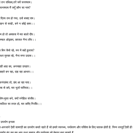
ं तन राधिका,तरें जपें घनश्याम।
 घनश्याम मैं जपूँ कौन सा नाम?
प्रिय तम हो गया, उसे बचाए राम।
ी-वाहन से सखे!, बने न कोई काम।।
तम हो तो अमावस में मत बालो दीप।
कम्बल ओढ़कर, काजल नैना लीप।।
 बिन कैसे रहे, मन में कहें हुलास?
धर मुस्का रहे, नैना मगर उदास।।
 रही आह का, अनचाहा उपहार।
कहते बन रहा, दाह रहा आभार।।
 आनंदकंद तो, छंद आ रहा याद।
 कब से करे, मत भूलो फरियाद।।
्रोण-मूरत बने, क्यों स्नेहिल संजीव।
सलिल सा तरल हो, मत करिए निर्जीव।।
-
ं उपयोग इनका
-अनजाने ऐसी सामग्री का उपयोग करते रहते हैं जो हमारे स्वस्थ्य, पर्यावरण और परिवेश के लिए घातक होती है. निम्न वस्तुएँ ऐसी ही है
्रयोग बंद कर हम आप तथा समाज और पर्यावरण को बेहतर बना सकते हैं.