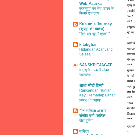
Web Patrika
ब्रम्ह क
परमाणुयुग का गीत: इच्छा के
आरती ह
किनारे एक नृत्य
१०.१
***
Kusum's Journey
लघुकथ
(कुसुम की यात्रा)
गूंगे का
"कैसे अब भूलूं मैं तुमको "
*
अपने ले
kitabghar
मेरा ख़य
Hidangan Acar yang
जानकर म
Selesai!
मैंने क
SANSKRITJAGAT
***
मनुस्मृति – एक विवादित
मुक्तक
महाग्रन्थ
मन जी 
उसने प
आओ सीखें हिन्दी
जान-बू
Rancangan Hunian
उस दिन
Kayu Terhadap Lahan
***
yang Pengap
सोरठा
मन बैठ
गीत सलिला आचार्य
किसका 
संजीव वर्मा 'सलिल'
***
दोहा दुनिया
दोहा स
कविता
*