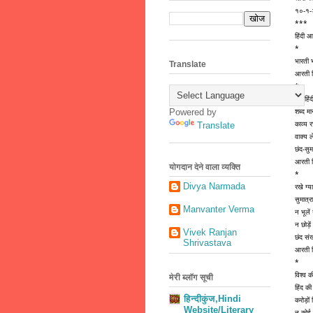
१०-१
***
हिंदी 
*
भारती भ
Translate
आरती ह
*
वर्ण हिं
शब्द म
Powered by
काव्य 
Translate
वाक्य 
छंद-सुम
आरती ह
योगदान देने वाला व्यक्ति
*
Divya Narmada
रखे ग्य
सुमात्
Manvanter Verma
न भूले
न छोड़े
Vivek Ranjan
छंद संख
Shrivastava
आरती ह
*
विश्व की
मेरी ब्लॉग सूची
हिंद की
हिन्दीकुंज,Hindi
करोड़ों
Website/Literary
न कोई