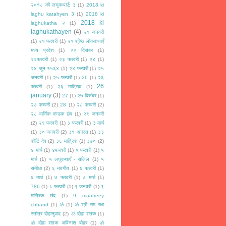
२०१८ की लघुकथाएँ: ३
(1)
2018 ki
laghu katahyen 3
(1)
2018 ki
2018 ki
laghukatha २
(1)
laghukathayen
(4)
२१ जनवरी
(1)
२१ फरवरी
(1)
२१ श्रेष्ठ लोककथाएँ
मध्य प्रदेश
(1)
२२ दिसंबर
(1)
२२फरवरी
(1)
२३ फरवरी
(1)
२४
(1)
२४ जून १५६४
(1)
२४ फरवरी
(1)
२५
जनवरी
(1)
२५ फरवरी
(1)
26
(1)
२६
26
फरवरी
(1)
२६ मात्रिक
(1)
january
(3)
27
(1)
२७ दिसंबर
(1)
२७ फरवरी
(2)
28
(1)
२८ फरवरी
(2)
२८ वार्णिक दण्डक छंद
(1)
२९ जनवरी
(2)
२९ फरवरी
(1)
३ फरवरी
(1)
३ मार्च
(1)
३० जनवरी
(2)
३१ अगस्त
(1)
३३
कोटि देव
(2)
३६ मात्रिक
(1)
३७०
(2)
४ मार्च
(1)
४फरवरी
(1)
५ फरवरी
(1)
५
मार्च
(1)
५ लघुकथाएँ - सलिल
(1)
५
समीक्षा
(2)
६ नवगीत
(1)
६ फरवरी
(1)
६ मार्च
(1)
७ फरवरी
(1)
७ मार्च
(1)
786
(1)
८ फरवरी
(1)
९ जनवरी
(1)
९
मात्रिक छंद
(1)
9 maatreey
chhand
(1)
ॐ
(1)
ॐ श्री राम रक्षा
स्तोत्र दोहानुवाद
(2)
ॐ दोहा शतक
(1)
ॐ दोहा शतक अविनाश बोहर
(1)
ॐ