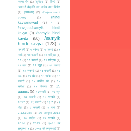
कान्ता रॉय
(1)
'सुमित्र'
(1)
‘हिन्दी
(1)
"काल है संक्रांति का" रामदेव लाल 'विभोर'
(1)
(अश'आर)
(2)
(Enjambment
(hindi
poetry
(1)
kavyanuwad
(3)
*
(1)
/navgeet/samyik hindi
/samyik hindi
kavya
(9)
/samyik
kavita
(50)
hindi kavya
(123)
१
जनवरी
(1)
१ नवंबर
(1)
१ फरवरी
(1)
१
मार्च
(1)
१० फरवरी
(1)
१० मात्रिक
(1)
११
(1)
११ फरवरी
(1)
११ मात्रिक
(1)
१२ जून
(3)
११ मार्च
(1)
१२ फरवरी
(1)
१३ जनवरी
(1)
१३ फरवरी
(1)
१४
फर.
(1)
१५ छंद
(1)
१५ नवंबर
(1)
१५
फरवरी
(1)
१५ वार्णिक छंद
(1)
१५
15
समीक्षा
(1)
१५ सितंबर
(1)
august
(5)
१६फरवरी
(1)
१७ जून
(1)
१७ फरवरी
(1)
१८ फरवरी
(1)
1857
(1)
१९ फरवरी
(1)
१९.7
(1)
२
दोहा
(1)
२ फरवरी
(1)
२ मार्च
(1)
2.12.1984
(1)
20 अक्टूबर 2013
(1)
२० अप्रैल
(1)
२० फरवरी
(1)
2014
(1)
2015
(1)
२०१८ की
लघुकथा २
(1)
२०१८ की लघुकथाएँ
(2)