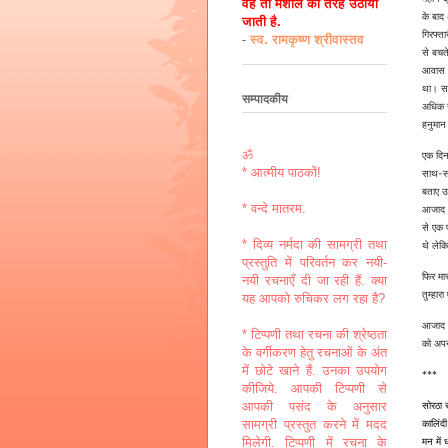
वह तो मशाल की तरह उठायी
के बाद 
जाती है.
गिरफ्त
-
स्व. रामकृष्ण श्रीवास्तव
से बचत
आवास म
था। सर
सम्पादकीय
अधिक स
हनुमान
ॐ
एक दिन
* आत्मीय पाठकों!
साथ-सा
बताए उ
* वन्दे मातरम.
आजाद थ
से एक 
* दिव्य नर्मदा की सामग्री तथा
थे लेकि
प्रस्तुति में परिवर्तन कर नयी-
फिर मा
नयी रचनाएँ दी जा रही हैं. क्या
तुम्हार
यह आपको रुचिकर लग रहा है?
आजाद ने
* टिप्पणी तथा रचना की श्रेष्ठता
को अपन
के वर्गीकरण हेतु रचनाओं के अंत
में छोटे खाने हैं. उनका उपयोग
***
कीजिये. आपकी टिप्पणी से
सोरठा
आपकी पसंद के अनुसार
कालिंद
सामग्री प्रस्तुत करने में मदद
मन में
मिलेगी. टिप्पणी में रचना के