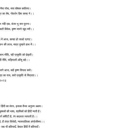
ि मैया पोस, मारा शोषक कालिया।
्र का रोष, गोवर्धन छिप कान्ह ने।।
ूत नहिं एक, बंजर भू सम पूतना।
ली विवेक, कृष्ण मारने खुद मरी।।
 में आज, कान्हा हो जाओ प्रगट।
न की लाज, मात्र तुम्हारे हाथ में।।
ासन-नीति, रही प्रकृति को छेड़ती।
ंडी रीति, घड़ियाली आँसू बहे।।
ागे आज, कहें कृष्ण विप्लव करो।
द्र का राज, करो प्रकृति से मित्रता।।
-२०२३
 हिंदी का वंदन, इसका वैभव अनुपम अक्षय।
 कृषकों की भाषा, श्रमिकों को हिंदी प्यारी है।
र्ग कॉंवेंटी है, रंग बदलता व्यापारी है।।
 हैं तंत्र विरोधी, न्यायपालिका अंग्रेजीमय।।
से जब भी बतियाएँ, केवल हिंदी में बतियाएँ।