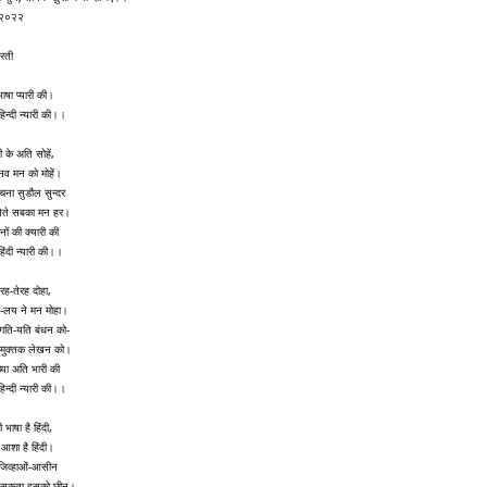
-२०२२
आरती
ाषा प्यारी की।
िन्दी न्यारी की।।
दी के अति सोहें,
ानव मन को मोहें।
रचना सुडौल सुन्दर
लेते सबका मन हर।
नों की क्यारी की
िंदी न्यारी की।।
ारह-तेरह दोहा,
रा-लय ने मन मोहा।
ं गति-यति बंधन को-
ं मुक्तक लेखन को।
्या अति भारी की
िन्दी न्यारी की।।
 भाषा है हिंदी,
 आशा है हिंदी।
 जिव्हाओं-आसीन
 सकता इसको छीन।