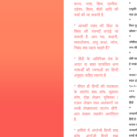
*
कथ्य, भाषा, बिम्ब, प्रतीक,
प्रकृत
उद्देश्य, शिल्प, शैली आदि की
सहा इंद
चर्चा की जा सकती है.
*
मिला प
* आपकी पसंद की विधा या
खोकर च
विषय की रचनाएँ लगाई जा
*
सकती हैं. आप गद्य, कहानी,
जोशीमठ
समालोचना, लघु कथा, व्यंग्य,
जन-जीव
निबंध क्या पढना चाहते हैं?
*
दोषी श
* हिंदी के अतिरिक्त देश के
है पाख
अन्दर या बाहर प्रचलित अन्य
*
भाषाओँ की रचनाओं का हिन्दी
जनता ज
अनुवाद सहित स्वागत है.
बदल इं
१०-१
* शीघ्र ही हिन्दी की पाठशाला
***
के अंतर्गत शब्द कोष, मुहावरा
सॉनेट
कोष, दोहा लेखन, मुक्तिका /
हिंदी
ग़ज़ल लेखन तथा अलंकारों पर
*
लम्बी लेखमालाएं प्रारंभ होंगी.
जगवाणी
आप सबका सहयोग आमंत्रित
हिंदी है
है.
मध्यम व
जनवाणी,
* हाशिये में अंग्रेजी हिन्दी शब्द
बच्चों 
कोष, अंग्रेजी हिन्दी शब्द