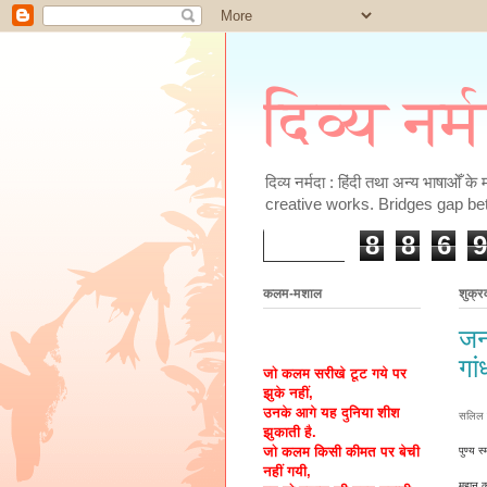
दिव्य नर्
दिव्य नर्मदा : हिंदी तथा अन्य भाषाओँ 
creative works. Bridges gap be
8
8
6
9
कलम-मशाल
शुक्
जन
गां
जो कलम सरीखे टूट गये पर
झुके नहीं,
उनके आगे यह दुनिया शीश
सलिल 
झुकाती है.
पुण्य 
जो कलम किसी कीमत पर बेची
नहीं गयी,
महान क