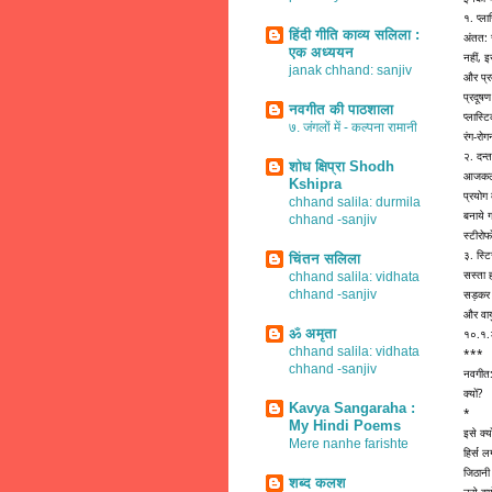
१. प्ला
हिंदी गीति काव्य सलिला :
अंतत: स
एक अध्ययन
नहीं, इ
janak chhand: sanjiv
और प्रद
प्रदूष
नवगीत की पाठशाला
प्लास्
७. जंगलों में - कल्पना रामानी
रंग-रो
२. दन्त
शोध क्षिप्रा Shodh
आजकल रस
Kshipra
प्रयोग
chhand salila: durmila
बनाये ग
chhand -sanjiv
स्टीरोफ
३. स्ट
चिंतन सलिला
सस्ता ह
chhand salila: vidhata
chhand -sanjiv
सड़कर म
और वाय
ॐ अमृता
१०.१
chhand salila: vidhata
***
chhand -sanjiv
नवगीत
क्यों?
Kavya Sangaraha :
*
My Hindi Poems
इसे क्यो
Mere nanhe farishte
हिर्स ल
जिठानी
शब्द कलश
उसे क्यो