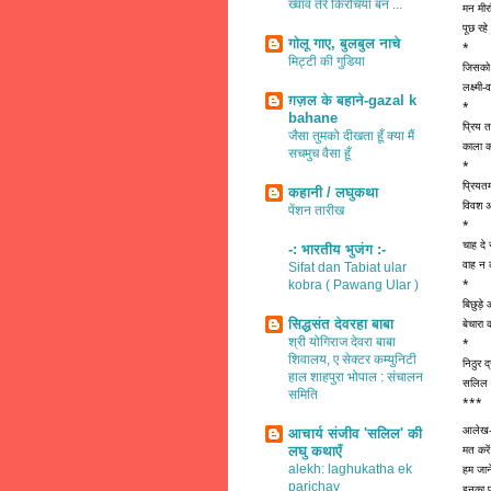
ख्वाव तेरे किरचियाँ बन ...
मन मीरा
पूछ रहे
गोलू गाए, बुलबुल नाचे
*
मिट्टी की गुडिया
जिसको 
लक्ष्म
ग़ज़ल के बहाने-gazal k
*
bahane
प्रिय 
जैसा तुमको दीखता हूँ क्या मैं
काला 
सचमुच वैसा हूँ
*
प्रियतम
कहानी / लघुकथा
विवश अ
पेंशन तारीख
*
चाह दे
-: भारतीय भुजंग :-
वाह न 
Sifat dan Tabiat ular
*
kobra ( Pawang Ular )
बिछुड़े
सिद्धसंत देवरहा बाबा
बेचारा
श्री योगिराज देवरा बाबा
*
शिवालय, ए सेक्टर कम्युनिटी
निठुर द
हाल शाहपुरा भोपाल : संचालन
सलिल 
समिति
***
आलेख
आचार्य संजीव 'सलिल' की
मत करे
लघु कथाएँ
alekh: laghukatha ek
हम जाने
parichay
इनका प