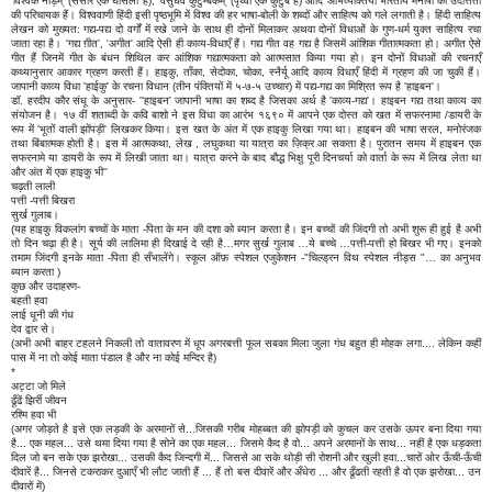
'विश्वैक नीड़म्' (संसार एक घोंसला है), 'वसुधैव कुटुम्बकम्' (पृथ्वी एक कुटुंब है) आदि अभिव्यक्तियाँ भारतीय मनीषा की उदात्तता
की परिचायक हैं। विश्ववाणी हिंदी इसी पृष्ठभूमि में विश्व की हर भाषा-बोली के शब्दों और साहित्य को गले लगाती है। हिंदी साहित्य
लेखन को मुख्यत: गद्य-पद्य दो वर्गों में रखे जाने के साथ ही दोनों मिलाकर अथवा दोनों विधाओं के गुण-धर्म युक्त साहित्य रचा
जाता रहा है। 'गद्य ग़ीत', 'अगीत' आदि ऐसी ही काव्य-विधाएँ हैं। गद्य गीत वह गद्य है जिसमें आंशिक गीतात्मकता हो। अगीत ऐसे
गीत हैं जिनमें गीत के बंधन शिथिल कर आंशिक गद्यात्मकता को आत्मसात किया गया हो। इन दोनों विधाओं की रचनाएँ
कथ्यानुसार आकार ग्रहण करती हैं। हाइकु, ताँका, सेदोका, चोका, स्नैर्यू आदि काव्य विधाएँ हिंदी में ग्रहण की जा चुकी हैं।
जापानी काव्य विधा 'हाईकु' के रचना विधान (तीन पंक्तियों में ५-७-५ उच्चार) में पद्य-गद्य का मिश्रित रूप है 'हाइबन'।
डॉ. हरदीप कौर संधू के अनुसार- ''हाइबन' जापानी भाषा का शब्द है जिसका अर्थ है 'काव्य-गद्य'। हाइबन गद्य तथा काव्य का
संयोजन है। १७ वीं शताब्दी के कवि बाशो ने इस विधा का आरंभ १६९० में आपने एक दोस्त को खत में सफरनामा /डायरी के
रूप में 'भूतों वाली झोंपड़ी' लिखकर किया। इस खत के अंत में एक हाइकु लिखा गया था। हाइबन की भाषा सरल, मनोरंजक
तथा बिंबात्मक होती है। इस में आत्मकथा, लेख , लघुकथा या यात्रा का ज़िक्र आ सकता है। पुरातन समय में हाइबन एक
सफरनामे या डायरी के रूप में लिखी जाता था। यात्रा करने के बाद बौद्ध भिक्षु पूरी दिनचर्या को वार्ता के रूप में लिख लेता था
और अंत में एक हाइकु भी''
चढ़ती लाली
पत्ती -पत्ती बिखरा
सुर्ख गुलाब।
(यह हाइकु विकलांग बच्चों के माता -पिता के मन की दशा को ब्यान करता है। इन बच्चों की जिंदगी तो अभी शुरू ही हुई है अभी
तो दिन चढ़ा ही है। सूर्य की लालिमा ही दिखाई दे रही है…मगर सुर्ख गुलाब …ये बच्चे …पत्ती-पत्ती हो बिखर भी गए। इनको
तमाम जिंदगी इनके माता -पिता ही सँभालेंगे। स्कूल ऑफ़ स्पेशल एजुकेशन -"चिल्ड्रन विथ स्पेशल नीड्स "… का अनुभव
ब्यान करता )
कुछ और उदाहरण-
बहती हवा
लाई धूनी की गंध
देव द्वार से।
(अभी अभी बाहर टहलने निकली तो वातावरण में धूप अगरबत्ती फूल सबका मिला जुला गंध बहुत ही मोहक लगा.... लेकिन कहीं
पास में ना तो कोई माता पंडाल है और ना कोई मन्दिर है)
*
अट्टा जो मिले
ढूँढें झिर्री जीवन
रश्मि हवा भी
(अगर जोड़ते है इसे एक लड़की के अरमानों से...जिसकी गरीब मोहब्बत की झोपड़ी को कुचल कर उसके ऊपर बना दिया गया
है... एक महल... उसे थमा दिया गया है सोने का एक महल... जिसमे कैद है वो... अपने अरमानों के साथ... नहीं है एक धड़कता
दिल जो बन सके एक झरोखा... उसकी कैद जिन्दगी में... जिससे आ सके थोड़ी सी रोशनी और खुली हवा...चारों ओर ऊँची-ऊँची
दीवारें है... जिनसे टकराकर दुआएँ भी लौट जाती हैं ... हैं तो बस दीवारें और अँधेरा ... और ढूँढती रहती है वो एक झरोखा... उन
दीवारों में)