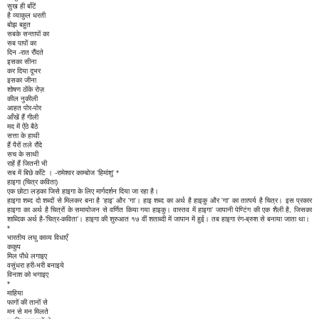
सुख ही बाँटें
है व्याकुल धरती
बोझ बहुत
सबके सन्तापों का
सब पापों का
दिन -रात रौंदते
इसका सीना
कर दिया दूभर
इसका जीना
शोषण ठोंके रोज़
कील नुकीली
आहत पोर-पोर
आँखें हैं गीली
मद में ऐंठे बैठे
सत्ता के हाथी
हैं पैरों तले रौंदे
सच के साथी
राहें हैं जितनी भी
सब में बिछे काँटे । -रामेश्वर काम्बोज 'हिमांशु' *
हाइगा (चित्र कविता)
एक छोटा लड़का जिसे हाइगा के लिए मार्गदर्शन दिया जा रहा है।
हाइगा शब्द दो शब्दों से मिलकर बना है 'हाइ' और 'गा'। हाइ शब्द का अर्थ है हाइकु और 'गा' का तात्पर्य है चित्र। इस प्रकार
हाइगा का अर्थ है चित्रों के समायोजन से वर्णित किया गया हाइकु। वास्तव में हाइगा’ जापानी पेण्टिंग की एक शैली है, जिसका
शाब्दिक अर्थ है-’चित्र-कविता’। हाइगा की शुरुआत १७ वीं शताब्दी में जापान में हुई। तब हाइगा रंग-ब्रुश से बनाया जाता था।
*
भारतीय लघु काव्य विधाएँ
ककुप
मिल पौधे लगाइए
वसुंधरा हरी-भरी बनाइये
विनाश को भगाइए
*
माहिया
फागों की तानों से
मन से मन मिलते