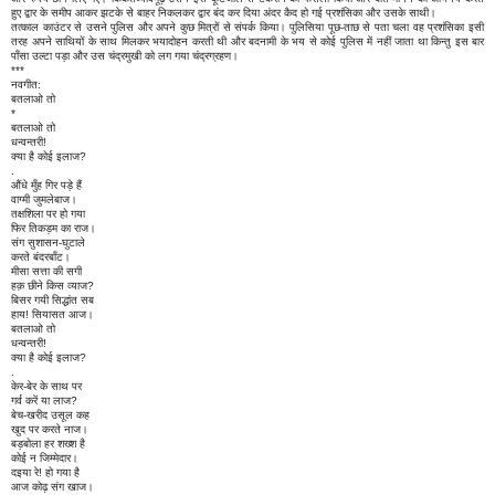
हुए द्वार के समीप आकर झटके से बाहर निकलकर द्वार बंद कर दिया अंदर कैद हो गई प्रशंसिका और उसके साथी।
तत्काल काउंटर से उसने पुलिस और अपने कुछ मित्रों से संपर्क किया। पुलिसिया पूछ-ताछ से पता चला वह प्रशंसिका इसी
तरह अपने साथियों के साथ मिलकर भयादोहन करती थी और बदनामी के भय से कोई पुलिस में नहीं जाता था किन्तु इस बार
पाँसा उल्टा पड़ा और उस चंद्रमुखी को लग गया चंद्रग्रहण।
***
नवगीत:
बतलाओ तो
*
बतलाओ तो
धन्वन्तरी!
क्या है कोई इलाज?
.
औंधे मुँह गिर पड़े हैं
वाग्मी जुमलेबाज।
तक्षशिला पर हो गया
फिर तिकड़म का राज।
संग सुशासन-घुटाले
करते बंदरबाँट।
मीसा सत्ता की सगी
हक़ छीने किस व्याज?
बिसर गयी सिद्धांत सब
हाय! सियासत आज।
बतलाओ तो
धन्वन्तरी!
क्या है कोई इलाज?
.
केर-बेर के साथ पर
गर्व करें या लाज?
बेच-खरीद उसूल कह
खुद पर करते नाज।
बड़बोला हर शख्श है
कोई न जिम्मेदार।
दइया रे! हो गया है
आज कोढ़ संग खाज।