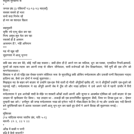
मधुरिम मुस्कानों से
*
जनक छंद (३ पंक्तियाँ १३-१३-१३ मात्राएँ)
सबका सबसे हो भला
सभी सदा निर्भय रहें
हो मन का शतदल खिला
.
कहमुकरी
सृष्टि रचे प्रभु खेल कर रहा
नित्य अशुभ-शुभ मेल कर रहा
रसवर्षा ही है अरमान
आसमान है?, नहिं अभियान
***
यह भी खूब रही
सुहागरात में आलू भूनना
--------------------------------
कवि कब क्या कर बैठे, कोई नहीं कह सकता। कवी होता ही है अपने मन का मालिक, धुन का पक्का, प्रचलित नियमें-क़ायदों-
मूल्यों को तहस-नहस कर अपनी तरह से जीवन जीनेवाला, सारी वर्जनाओं को ठेंगा दिखानेवाला, 'मेरी मुर्गी की एक टाँग' को
माननेवालावाला।
विश्वास न हो तो पढ़िए एक रोचक प्रसंग सोवियत रूस के सुप्रसिद्ध कवि ओसिप मन्देलश्ताम और उसकी पत्नी चित्रकार नाद्‍या
हाज़िना का, कैसे उन दोनों ने मनाई सुहागरात।
मिख़ाइल मठ के बाहर बने बाज़ार से उन्होंने एक-एक पैसे वाली दो नीली अँगूठियाँ ख़रीद लीं, पर वे अँगूठियाँ उन्होंने एक-दूसरे को
पहनाई नहीं। मन्देलश्ताम ने वह अँगूठी अपनी जेब में ठूँस ली और नाद्या हाज़िना ने उसे अपने गले में पहनी ज़ंजीर में पिरो
लिया।
मन्देलश्ताम ने इस अनोखी शादी के मौक़े पर शरबती आँखों वाली अपनी अति सुन्दर व आकर्षक प्रेमिका को उसी बाज़ार से एक
उपहार भी ख़रीदकर भेंट किया। यह उपहार था - लकड़ी की एक हस्तनिर्मित ख़ूबसूरत कँघी, जिस पर लिखा हुआ था - 'ईश्वर
तुम्हारी रक्षा करे।' हनीमून की जगह मन्देलश्ताम नाद्या को द्‍नेपर नदी में नौका-विहार के लिए ले गए और उसके बाद नदी किनारे
बने कुपेचिस्की बाग़ में अलाव जलाकर उसमें आलू भून-भून कर खाते हुए दोनों ने अपने विवाह की सुहागरात मनाई।
***
मुक्तिका
(१४ मात्रिक मानव जातीय छंद, यति ५-९)
मापनी- २१ २, २२ १ २२
*
आँख में बाकी न पानी
बुद्धि है कैसे सयानी?