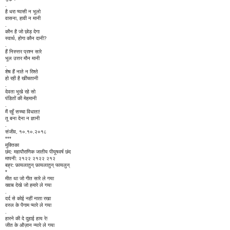
.
है धरा प्यासी न भूलो
वासना, हावी न मानी
.
कौन है जो छोड़ देगा
स्वार्थ, होगा कौन दानी?
.
हैं निरुत्तर प्रश्न सारे
भूल उत्तर मौन मानी
.
शेष हैं नाते न रिश्ते
हो रही है खींचतानी
.
देवता भूखे रहे सो
पंडितों की मेहमानी
.
मैं रहूँ सच्चा विधाता!
तू बना देना न ज्ञानी
.
संजीव, १०.१०.२०१८
***
मुक्तिका
छंद: महापौराणिक जातीय पीयूषवर्ष छंद
मापनी: २१२२ २१२२ २१२
बह्र: फ़ायलातुन् फ़ायलातुन् फायलुन्
*
मीत था जो गीत सारे ले गया
ख्वाब देखे जो हमारे ले गया
.
दर्द से कोई नहीं नाता रखा
वस्ल के पैगाम प्यारे ले गया
.
हारने की दे दुहाई हाय रे!
जीत के औज़ान न्यारे ले गया