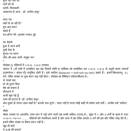
बुला रही चाँद को
तारों को भी
डरती- सिसकती
अमावस्या है आज - डॉ. अनीता कपूर
.
मदन गंध
कहाँ से आ रही है?
तुम आए क्या?
महके हैं
घर-आँगन मेरे -आचार्य भगवत दुबे
.
मन बैरागी
हुआ है आज बागी
तुम्हें देख के
बुनता नए स्वप्न
जीन की आस जागी -मंजूषा 'मन'
*
सेदोका (६ पंक्तियों में ५-७-७, ५-७-७ उच्चार)
जापान में ८वीं सदी में प्रचलित रहा छंद जिसमें प्रेमी या प्रेमिका को सम्बोधित कर ५-७-७, ५-७-७ दो अधूरी काव्य रचनाएँ
(प्रश्नोत्तर / संवाद भी) संगुफित होती हैं। इसे कतौता (katauta = kah-tah-au-tah) कहते हैं। इसमें विषयवस्तु, ३८
वर्ण, पंक्ति संख्या या तुक बंधन रूढ़ नहीं होता। सेदोका का वैशिष्ट्य संवेदनशीलता है।
ले जाओ सब
वो जो तुमने दिया
शेष को बचाना है
सँभालने में
आधी चुक गई हूँ
भ्रम को हटाना है -डॉ. अनीता कपूर .
क्या पूछते हो रास्ता जाता कहाँ है? बताऊँ सच सुनो। जाता नहीं है रास्ता कोई कहीं भी हमेशा जाते हमीं। -संजीव वर्मा 'सलिल'
*
चोका
चोका उच्चार पर आधारित उच्च स्वर में गाई जाने वाली एक लम्बी कविता (नज़्म) है। चुका में ५ और ७ वर्णों के क्रम में यथा
५+७+५ +७+५+ ....... पंक्तियों को व्यवस्थित करते हैं और अन्त में एक ताँका अर्थात ७ वर्ण की एक और पंक्ति जोड़ देते हैं।
इसमें पंक्ति संख्या या विषय बंधन नहीं है।
खुद ही काटें
ये दु:ख की फ़सलें