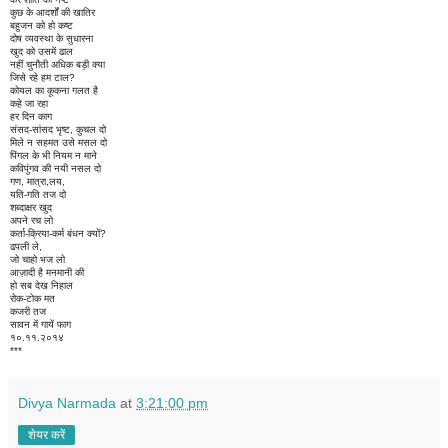
कुछ के आदर्शों की खातिर
बहुजन को हो कष्ट
दोष व्यवस्था के सुधारना
खुद को उसमें ढाल
नहीं चुनौती अधिक बड़ी क्या
जिसे रहे हम टाल?
कोयल का कूकना गलत है
कहे जा रहा
हर दिन काग
संसद-सांसद भृष्ट, कुचल दो
मिले न सहमत उसे मसल दो
पिंगल के भी नियम न माने
कविपुंगव की नयी नसल दो
गण, मात्रा,लय,
यति-गति तज दो
शब्दाक्षर खुद
अपने रच लो
कर्ता-क्रिया-कर्म बंधन क्यों?
ढपली ले,
जो चाहो भज लो
आज़ादी है मनमानी की
हो सब देख निहाल
रोक-टोक मत
कजरी तज
सावन में गायें फाग
१०.११.२०१४
***
Divya Narmada
at
3:21:00 pm
शेयर करें