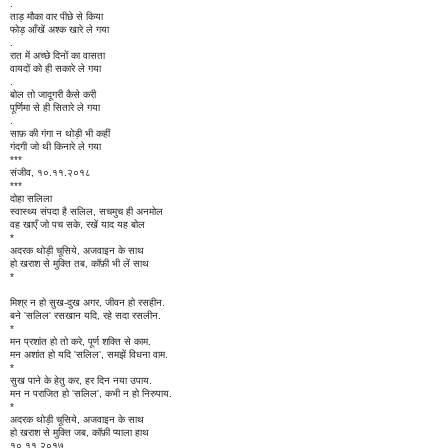
.
ताड़ मौका वार पीछे से किया
फोड़ आँखें अश्क खारे ले गया
.
रात में अच्छे दिनों का वासता
वायदों को ही सकारे ले गया
.
बोल तो जादूगरी कैसे करी
पूर्णिमा से ही सितारे ले गया
.
साफ़ की गंगा न थोड़ी भी कहीं
गंदगी जो थी किनारे ले गया
***
संजीव, १०.११.२०१८
***
दोहा सलिला
स्वास्थ्य संपदा है सलिल, सचमुच ही अनमोल
वह खाएँ जो पच सके, रखें याद यह बोल
*
अदरक थोड़ी चूसिये, अजवाइन के साथ
हो खराश से मुक्ति तब, कॉफ़ी भी लें साथ
*
मिश्र न हो सुख-दुख अगर, जीवन हो रसहीन.
बने 'सलिल' रसखान यदि, रहे सदा रसलीन.
*
मन प्रशांत हो तो करे, पूर्ण शक्ति से काम.
मन अशांत हो यदि 'सलिल', समझें विधना वाम.
*
सुख पाने के हेतु कर, हर दिन नया उपाय.
मन न पराजित हो 'सलिल', कभी न हो निरुपाय.
*
अदरक थोड़ी चूसिये, अजवाइन के साथ
हो खराश से मुक्ति जब, कॉफ़ी प्याला हाथ
१०.११.२०१७