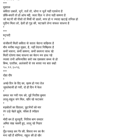
***
मुक्तक
कविता उबालें, भूनें, तलें तो, धोना न भूलें यही प्रार्थना है
छौंकें-बघारें तो हो आंच मद्दी, जला दिल न लेना यही कामना है
जो चटनी सी पीसो तो मिर्ची भी डालो, मगर हो न ज्यादा खटाई तनिक हो
पुदीना मिला लो, ढेली हो गुड़ की, चटखारे लेना सफल साधना है
*
***
षट्पदी
*
संजीवनी मिली कविता से सतत चेतना सक्रिय है
मौन मनीषा मधुर मुखर, है, नहीं वेदना निष्क्रिय है
कभी भावना, कभी कामना, कभी कल्पना साथ रहे
मिली प्रेरणा शब्द साधना का चेतन मन हाथ गहे
व्यक्त तभी अभिव्यक्ति करो जब एकाकार कथ्य से हो
बिम्ब, प्रतीक, अलंकारों से रस बरसा नव बात कहो
१०.११.२०१६
***
दोहा दीप
*
अच्छे दिन के दिए का, ख़त्म हो गया तेल
जुमलेबाजी हो गयी, दो ही दिन में फेल
*
कमल चर गयी गाय को, दुहें नितीश कुमार
लालू-राहुल संग मिल, खीर रहे फटकार
*
बड़बोलों का दिवाला, छुटभैयों को मार
रंग उड़े चेहरे झुके, फीका है त्यौहार
*
मोदी बम है सुरसुरी, नितिश बाण दमदार
अमित शाह चकरी हुए, लालू रहे निहार
*
पूँछ पकड़ कर गैर की, बिसरा मन का बैर
मना रही हैं सोनिया, राहुल की हो खैर