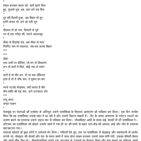
*
शत्रु बनाकर शत्रु को, चारों खाने चित्त
हुए, सुधारो भूल अब. बात बने तब मित्त
*
दूर रही दिल्ली हुआ, अब बिहार भी दूर
हारेंगे बंगाल भी, बने रहे यदि सूर
*
दीवाला तो हो गया, दिवाली से पूर्व
नर से हार नरेंद्र की, सपने चकनाचूर
*
मीसा से विद्रोह तब, अब मीसा से प्यार
गिरगिट सम रंग बदलता, जब-तब अजब बिहार
***
***
दोहा:
दया उसी पर कीजिए, जो मन से विकलांग
तन तो माटी में मिले, कोई रचा ले स्वांग
*
माटी है तो दीप बन, पी जा सब अँधियार
इंसां है तो ते सीप सम, दे मुक्ता हर बार
*
व्यर्थ पटाखे फोड़कर, क्यों करता है शोर
मौन-शांति की राह चल, ऊगे उज्जवल भोर
***
लघु कथा:
चन्द्र ग्रहण
*
फेसबुक पर रचनाओं की प्रशंसा से अभिभूत उसने प्रशंसिका के मित्रता आमंत्रण को स्वीकार कर लिया। एक दिन सन्देश
मिला कि वह प्रशंसिका उसके शहर में आ रही है और उससे मिलना चाहती है। भेंट के समय आसपास के पर्यटन स्थलों का
भ्रमण करने का प्रस्ताव उसने सहज रूप से स्वीकार कर लिया। नौकाविहार आदि के समय कई सेल्फी भी लीं प्रशंसिका ने।
लौटकर वह प्रशंसिका को छोड़ने उसके कमरे में गया ही था की कमरे के बाहर भाग-दौड़ की आवाज़ आई और जोर से दरवाजा
खटखटाया गया।
दरवाज़ा खोलते ही कुछ लोगों ने उसेउसे घेर लिया। गालियाँ देते हुए, उस पर प्रशंसिका से छेड़छाड़ और जबरदस्ती के आरोप
लगाये गए, मोबाइल की सेल्फ़ी और रात के समय कमरे में साथ होना साक्ष्य बनाकर उससे रकम मांगी गयी, उसका कीमती कैमरा
और रुपये छीन लिए गए। किंकर्तव्यविमूढ़ उसने इस कूटजाल से टकराने का फैसला किया और बात मानने का अभिनय करते