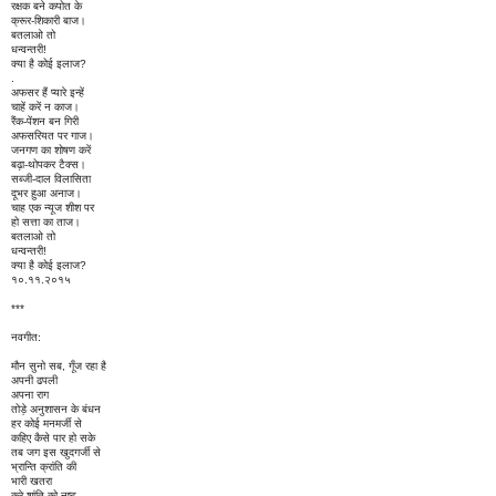
रक्षक बने कपोत के
क्रूर-शिकारी बाज।
बतलाओ तो
धन्वन्तरी!
क्या है कोई इलाज?
.
अफसर हैं प्यारे इन्हें
चाहें करें न काज।
रैंक-पेंशन बन गिरी
अफसरियत पर गाज।
जनगण का शोषण करें
बढ़ा-थोपकर टैक्स।
सब्जी-दाल विलासिता
दूभर हुआ अनाज।
चाह एक न्यूज शीश पर
हो सत्ता का ताज।
बतलाओ तो
धन्वन्तरी!
क्या है कोई इलाज?
१०.११.२०१५
***
नवगीत:
मौन सुनो सब, गूँज रहा है
अपनी ढपली
अपना राग
तोड़े अनुशासन के बंधन
हर कोई मनमर्जी से
कहिए कैसे पार हो सके
तब जग इस खुदगर्जी से
भ्रान्ति क्रांति की
भारी खतरा
करे शांति को नष्ट