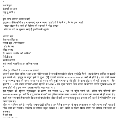
*
नभ बिछुड़ा
बेसहारों का आस
उडु भू संगी ।
*
कुछ अन्य जापानी काव्य विधाएँ-
हाइकु (३ पंक्तियों में ५-७-५ उच्चार) भूल न जाना / झाड़ियों में खिले ये / बेर के फूल -बाशो
. नश्वर संसार में / छोटी सी चिड़िया भी / बनाती है नीड़ -इस्सा
. मंदिर के घंटे पर चुपचाप सोई है एक तितली -बुसोन
.
आकाश बड़ा
हौसला हारिल का
उससे बड़ा -नलिनिकान्त
. ईंट-रेत का
मंदिर मनहर
देव लापता -संजीव वर्मा 'सलिल' .
जेरीली हवा
हमनेज करीदी
अबे भुगतां -मालवी हाइकु, ललिता रावल
*
ताँका (५ पंक्तियों में ५-७-५-७-७ उच्चार)
जापानी काव्य विधा ताँका (短歌) को नौवीं शताब्दी से बारहवीं शताब्दी के दौरान प्रसिद्धि मिली। इसके विषय धार्मिक या दरबारी
हुआ करते थे। हाइकु का उद्भव इसी से हुआ।[1] इसकी संरचना ५+७+५+७+७=३१ वर्णों से होती है। एक कवि प्रथम
५+७+५=१७ भाग की रचना करता था तो दूसरा कवि दूसरे भाग ७+७ की पूर्त्ति के साथ शृंखला को पूरी करता था। फिर
पूर्ववर्ती ७+७ को आधार बनाकर अगली शृंखला में ५+७+५ यह क्रम चलता; फिर इसके आधार पर अगली शृंखला ७+७ की
रचना होती थी। इस काव्य शृंखला को रेंगा कहा जाता था।
इस प्रकार की शृंखला सूत्रबद्धता के कारण यह संख्या १०० तक भी पहुँच जाती थी। ताँका पाँच पंक्तियों और
५+७+५+७+७=३१ वर्णों के लघु कलेवर में भावों को गुम्फित करना सतत अभ्यास और सजग शब्द साधना से ही सम्भव है।
इसमें यह भ्रम नहीं होना चाहिए कि इसकी पहली तीन पंक्तियाँ कोई स्वतन्त्र हाइकु है। इसका अर्थ पहली से पाँचवीं पंक्ति तक
व्याप्त होता है।
ताँका का शाब्दिक अर्थ है लघुगीत अथवा छोटी कविता। लयविहीन काव्यगुण से शून्य रचना छन्द का शरीर धारण करने मात्र से
ताँका नहीं बन सकती। साहित्य का दायित्व बहुत व्यापक है। अत: ताँका को किसी विषय विशेष तक सीमित नहीं किया जा
सकता।
रो रही रात