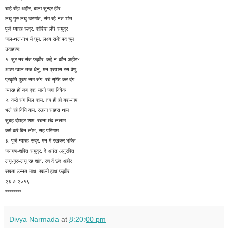
चाहे राँझ अहीर, बाला सुन्दर हीर
लघु गुरु लघु चरणांत, संग रहे नत शांत
पूजें ग्यारह रूद्र, कोशिश लँघे समुद्र
जल-थल-नभ में घूम, लक्ष्य सके पद चूम
उदाहरण:
१. सुर नर संत फ़क़ीर, कहें न कौन अहीर?
आत्म-ग्वाल तज धेनु, मन-प्रयास रस-वेणु
प्रकृति-पुरुष सम संग, रचे सृष्टि कर दंग
ग्यारह हों जब एक, मानो जगा विवेक
२. करो संग मिल काम, तब ही हो यश-नाम
भले रहे विधि वाम, रखना साहस थाम
सुबह दोपहर शाम, रचना छंद ललाम
कर्म करें बिन लोभ, सह परिणाम
३. पूजें ग्यारह रूद्र, मन में रखकर भक्ति
जनगण-शक्ति समुद्र, दे अनंत अनुरक्ति
लघु-गुरु-लघु रह शांत, रच दें छंद अहीर
रखता उन्नत माथ, खाली हाथ फ़क़ीर
२३-७-२०१६
********
Divya Narmada
at
8:20:00 pm