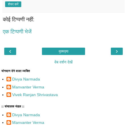
शेयर करें
कोई टिप्पणी नहीं:
एक टिप्पणी भेजें
‹
›
मुख्यपृष्ठ
वेब वर्शन देखें
योगदान देने वाला व्यक्ति
Divya Narmada
Manvanter Verma
Vivek Ranjan Shrivastava
:: संचालक मंडल ::
Divya Narmada
Manvanter Verma