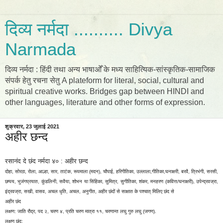
दिव्य नर्मदा .......... Divya
Narmada
दिव्य नर्मदा : हिंदी तथा अन्य भाषाओँ के मध्य साहित्यिक-सांस्कृतिक-सामाजिक
संपर्क हेतु रचना सेतु A plateform for literal, social, cultural and
spiritual creative works. Bridges gap between HINDI and
other languages, literature and other forms of expression.
शुक्रवार, 23 जुलाई 2021
अहीर छन्द
रसानंद दे छंद नर्मदा ४० : अहीर छन्द
दोहा, सोरठा, रोला, आल्हा, सार, ताटंक, रूपमाला (मदन), चौपाई, हरिगीतिका, उल्लाला,गीतिका,घनाक्षरी, बरवै, त्रिभंगी, सरसी,
छप्पय, भुजंगप्रयात, कुंडलिनी, सवैया, शोभन या सिंहिका, सुमित्र, सुगीतिका, शंकर, मनहरण (कवित्त/घनाक्षरी), उपेन्द्रवज्रा,
इंद्रवज्रा, सखी, वासव, अचल धृति, अचल, अनुगीत, अहीर छंदों से साक्षात के पश्चात् मिलिए छंद से
अहीर छंद
लक्षण: जाति रौद्र, पद २, चरण ४, प्रति चरण मात्रा ११, चरणान्त लघु गुरु लघु (जगण).
लक्षण छंद: