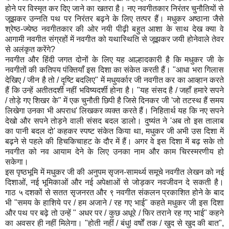
होने पर विस्मृत कर दिए जाने का खतरा है। नए नवगीतकार निरंतर चुनौतियों से
जूझकर उन्नति पथ पर निरंतर बढ़ने के लिए तत्पर हैं। मधुकर अष्ठाना जैसे
श्रेष्ठ-ज्येष्ठ नवगीतकार की ओर नयी पीढ़ी बहुत आशा के साथ देख क्या वे
आगामी नवगीत संग्रहों में नवगीत को यथास्थिति से जूझकर जयी होनेवाले तेवर
से अलंकृत करेंगे?
नवगीत और हिंदी जगत दोनों के लिए यह आल्हादकारी है कि मधुकर जी के
नवगीतों की कतिपय पंक्तियाँ इस दिशा का संकेत करती हैं। "आधा भरा गिलास
देखिए / जीन है तो / दृष्टि बदलिए" में मधुयर्कार जी नवगीत कर का आव्हान करते
हैं कि उन्हें अतीतदर्शी नहीं भविष्यदर्शी होना है। "यह संसद है / जहाँ हमारे सपने
/ तोड़े गए शिखर के" में एक चुनौती छिपी है जिसे दिनकर जी 'जो तटस्थ हैं समय
लिखेगा उनका भी अपराध' लिखकर व्यक्त करते हैं। निहितार्थ यह कि नए सपने
देखो और सपने तोड़ने वाली संसद बदल डालो। दुष्यंत ने 'अब तो इस तालाब
का पानी बदल दो' कहकर स्पष्ट संकेत किया था, मधुकर जी अभी उस दिशा में
बढ़ने से पहले की हिचकिचाहट के दौर में हैं। अगर वे इस दिशा में बढ़ सके तो
नवगीत को नव आयाम देने के लिए उनका नाम और काम चिरस्मरणीय हो
सकेगा।
इस पृष्ठभूमि में मधुकर जी की अनुपम सृजन-सामर्थ्य समूचे नवगीत लेखन को नई
दिशाओं, नई भूमिकाओं और नई अपेक्षाओं से जोड़कर नवजीवन दे सकती है।
गाठ ५ दशकों से सतत सृजनरत और ९ नवगीत संकलन प्रकाशित होने के बाद
भी "समय के हाशिये पर / हम अजाने / रह गए भाई" कहते मधुकर जी इस दिशा
और पथ पर बढ़े तो उन्हें " अधर पर / कुछ अधूरे / फिर तराने रह गए भाई" कहने
का अवसर ही नहीं मिलेगा। "होती नहीं / बंधु! वर्षों तक / खुद से खुद की बात",