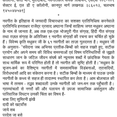
कॉलोनी, कांठ मार्ग, मुरादाबाद, नवगीतकार संपर्क विधायन, एसएस १०८-१०९
सेक्टर ई, एल डी ए कॉलोनी, कानपुर मार्ग लखनऊ २८६०१२, चलभाष
९४५०४७५७९]
*
नवगीत के इतिहास में जनवादी विचारधारा का सशक्त प्रतिनिधित्व करनेवाले
प्रतिनिधि हस्ताक्षर राजेंद्र प्रसाद अष्ठाना जिन्हें साहित्य जगत मधुकर अष्ठाना
के नाम से जानता है, अब तक एक-एक भोजपुरी गीत संग्रह, हिंदी गीत संग्रह
तथा ग़ज़ल संग्रह के अतिरिक्त ९ नवगीत संग्रहों की रचना कर चर्चित हो चुके
हैं। विवेच्य कृति मधुकर जी के ६१ नवगीतों का ताज़ा गुलदस्ता है। मधुकर जी
के अनुसार- "संवेदना जब अभिनव प्रतीक-बिम्बों को सहज रखते हुए, सटीक
प्रयोग और अपने समय की विविध समस्याओं एवं विषम परिस्थितियों से जूझते
साधारण जान के जटिल जीवन संघर्ष को न्यूनतम शब्दों में छांदसिक गेयता के
साथ मार्मिक रूप में परिणित होती है तो नवगीत की सृष्टि होती है।"मधुकर के
सृजन-कर्म का वैशिष्ट्य नवगीतों में समसामयिक विडंबनाओं, त्रासदियों,
विरोधभासों आदि का संकेतन करना है। सटीक बिम्बों के माध्यम से पाठक उनके
नवगीतों के कथ्य से सहज ही तादात्म्य स्थापित कर लेता है। आम बोलचाल की
भाषा में तत्सम - तद्भव शब्दावली उनके नवगीतों को जन-मन तक पहुँचाती है।
ग्राम्यांचलों से नगरों की और पलायन से उपजा सामाजिक असंतुलन और
पारिवारिक विघटन उनकी चिंता का विषय है-
बाबा लिए सुमिरनी झंखै
दादी को खटवाँस
जाये सब
परदेस जा बसे