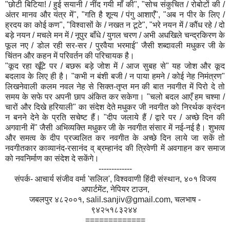
"छोटी बिटिया! / हुई सयानी / नींद गयी माँ की", "सोच संकुचित / रोबोटों की /
अंतर मानव और यंत्र में", "गति है शून्य / पंगु आशाएँ", "अब न पीर के लिए /
ह्रदय का कोई कण", "विश्वासों के / नखत न टूटे", "भरे नयन में / कौंध रहे / दो
बड़े नयन / मचले मन में / नूपुर बाँधे / युगल चरण / अभी अधखिले चन्द्रकिरण के
फूल नए / डोल रही सर-सर / पुरवैया भरमाई" जैसी शब्दावली मधुकर जी के
चिंतन और कहन में परिवर्तन की परिचायक है।
"कूद रहा खूँटे पर / बछरू बड़े जोश में / आज सुबह से" यह जोश और कूद
बदलाव के लिए ही है। "कभी न बंशी बजी / न पाया हमने / कोई नेह निमंत्रण"
लिखनेवाली कलम नवल नेह से सिक्त-तृप्त मन की बात नवगीत में पिरो दे तो
समय के सफे पर अपनी छाप अंकित कर सकेगा। "चलो बदल आएँ हम चश्मा /
चारों और दिखे हरियाली" का संदेश देते मधुकर जी नवगीत को निरर्थक क्रंदन
न बनने देने के प्रति सचेष्ट हैं। "दीप जलाये हैं / द्वारे पर / अच्छे दिन की
अगवानी में" जैसी अभिव्यक्ति मधुकर जी के नवगीत संसार में नई-नई है। शुभत्व
और समत्व के दीप प्रज्वलित कर नवगीत के अच्छे दिन लाये जा सकें तो
नवगीतकार काव्यानंद-रसानंद व् ब्रम्हानंद की त्रिवेणी में अवगाहन कर समाज
को नवनिर्माण का संदेश दे सकेंगे।
-------------
संपर्क- आचार्य संजीव वर्मा 'सलिल', विश्ववाणी हिंदी संस्थान, ४०१ विजय
अपार्टमेंट, नेपियर टाउन,
जबलपुर ४८२००१, salil.sanjiv@gmail.com, चलभाष -
९४२५१८३२४४
=============