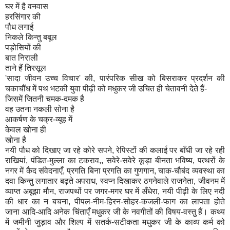
घर में है वनवास
हरसिंगार की
पौध लगाई
निकले किन्तु बबूल
पड़ोसियों की
बात निराली
ताने हैं तिरसूल
'सादा जीवन उच्च विचार' की, पारंपरिक सीख को बिसराकर प्रदर्शन की
चकाचौंध में पथ भटकी युवा पीढ़ी को मधुकर जी उचित ही चेतावनी देते हैं-
जिसमें जितनी चमक-दमक है
वह उतना नकली सोना है
आकर्षण के चक्र-व्यूह में
केवल खोना ही
खोना है
नयी पौध को दिखाए जा रहे कोरे सपने, रेपिस्टों की कलाई पर बाँधी जा रहे रही
राखियां, पंडित-मुल्ला का टकराव,, सवेरे-सवेरे कूड़ा बीनता भविष्य, पत्थरों के
नगर में कैद संवेदनाएँ, प्रगति बिना प्रगति का गुणगान, चाक-चौबंद व्यवस्था का
दवा किन्तु लगातार बढ़ते अपराध, स्वप्न दिखाकर ठगनेवाले राजनेता, जीवनम में
व्याप्त अबूझा मौन, राजपथों पर जगर-मगर घर में अँधेरा, नयी पीढ़ी के लिए नदी
की धार का न बचना, पीपल-नीम-हिरन-सोहर-कजली-फाग का लापता होते
जाना आदि-आदि अनेक चिंताएँ मधुकर जी के नवगीतों की विषय-वस्तु हैं। कथ्य
में जमीनी जुड़ाव और शिल्प में सतर्क-सटीकता मधुकर जी के काव्य कर्म को