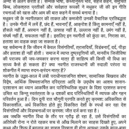
अन्यों से अलग करता है। सम्यक भाषा, कथ्यानुरूप भाव, सहज कहन, समुचित
बिम्ब, लोकश्रुत प्रतीकों और सर्वज्ञात रूपकों ने मधुकर जी की इन गीति
रचनाओं को खास और आम की बात कहने में समर्थ बनाया है।
मधुकर जी के नवगीतकार की ताकत और कमजोरी उनकी वैचारिक प्रतिबद्धता
है। उनके गीतों में लयें हैं, छंद हैं, भावनाएँ हैं, आक्रोश है किंतु कामनाएँ नहीं है,
हौसले नहीं हैं, अरमान नहीं है, उत्साह नहीं है, उल्लास नहीं है, उमंग नहीं है,
संघर्ष नहीं है, सफलता नहीं है। इसलिए इन नवगीतों को कुंठा का, निराशा का,
हताशा का वाहक कहा जा सकता है।
यह सर्वमान्य है कि जीवन में केवल विसंगतियाँ, त्रासदियाँ, विडंबनाएँ, दर्द, पीड़ा
और हताशा ही नहीं होती। समाज में व्याप्त दुष्प्रवृत्तियों की, मानवीय जिजीविषा
की पराजय की जय-जयकार करना मात्र ही साहित्य की किसी भी विधा का
साध्य कैसे हो सकता है? क्या नवगीत राजस्थानी की रुदाली परंपरा या
शोकगीत में व्याप्त रुदन-क्रंदन मात्र है?
नवगीत के उद्भव-काल में लंबी पराधीनताजनित शोषण, सामाजिक बिखराव और
विद्वेष, आर्थिक विषमताजनित दरिद्रता आदि के उद्घोष का आशय शासन-
प्रशासन का ध्यान आकर्षित कर पारिस्थितिक सुधार के दिशा प्रशस्त करना
उचित था किन्तु स्वतंत्रता के ७ दशकों बाद परिस्थितियों में व्यापक और गहन
परिवर्तन हुआ है। दिन दूनी रात चौगुनी प्रगति करते हुए क्रमश: अविकसित से
विकासशील, अर्ध विकसित होते हुए विकसित देशों के स्पर्धा कर रहा देश
विसंगतियों और विडम्बनाओं पर क्रमश: जीत दर्ज करा रहा है।
अब जबकि नवगीत विधा के तौर पर प्रौढ़ हो रहा है, उसे विसंगतियों का
अतिरेकी रोना न रोते रहकर सच से आँख मिलाने का साहस दिखते हुए, अपने
कथ्य और शिल्प में बदलाव का साहस दिखाना ही होगा अन्यथा उसके काल-बाह्य