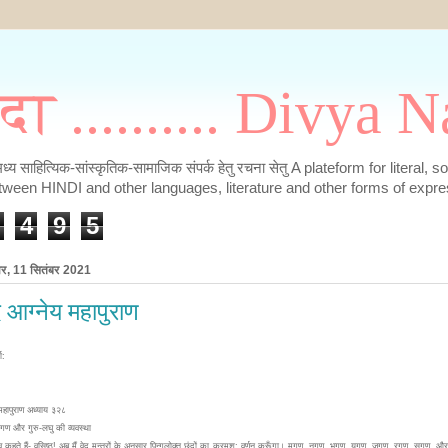
मदा .......... Divya
के मध्य साहित्यिक-सांस्कृतिक-सामाजिक संपर्क हेतु रचना सेतु A plateform for literal, 
tween HINDI and other languages, literature and other forms of expre
4
9
5
ार, 11 सितंबर 2021
द आग्नेय महापुराण
ा:
महापुराण अध्याय ३२८
े गण और गुरु-लघु की व्यवस्था
ेव कहते हैं- वसिष्ठ! अब मैं वेद मन्त्रों के अनुसार पिन्गलोक्त छंदों का क्रमश: वर्णन करूँगा। मगण, नगण, भगण, यगण, जगण, रगण, सगण, औ