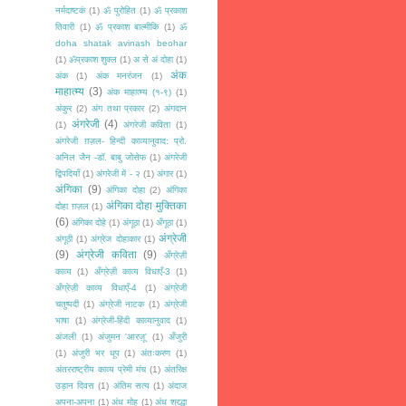
नर्मदाष्टकं
(1)
ॐ पुरोहित
(1)
ॐ प्रकाश
तिवारी
(1)
ॐ प्रकाश बाल्मीकि
(1)
ॐ
doha shatak avinash beohar
(1)
ॐप्रकाश शुक्ल
(1)
अ से अं दोहा
(1)
अंक
अंक
(1)
अंक मनरंजन
(1)
माहात्म्य
(3)
अंक माहात्म्य (१-९)
(1)
अंकुर
(2)
अंग तथा प्रकार
(2)
अंगदान
अंगरेजी
(4)
(1)
अंगरेजी कविता
(1)
अंगरेजी ग़ज़ल- हिन्दी काव्यानुवाद: प्रो.
अनिल जैन -डॉ. बाबु जोसेफ
(1)
अंगरेजी
द्विपदियाँ
(1)
अंगरेजी में - २
(1)
अंगार
(1)
अंगिका
(9)
अंगिका दोहा
(2)
अंगिका
अंगिका दोहा मुक्तिका
दोहा ग़ज़ल
(1)
(6)
अंगिका दोहे
(1)
अंगूठा
(1)
अँगूठा
(1)
अंग्रेजी
अंगूठी
(1)
अंग्रेज दोहाकार
(1)
(9)
अंग्रेजी कविता
(9)
अँग्रेज़ी
काव्य
(1)
अँग्रेज़ी काव्य विधाएँ-3
(1)
अँग्रेज़ी काव्य विधाएँ-4
(1)
अंग्रेजी
चतुष्पदी
(1)
अंग्रेजी नाटक
(1)
अंग्रेजी
भाषा
(1)
अंग्रेजी-हिंदी काव्यानुवाद
(1)
अंजली
(1)
अंजुमन 'आरज़ू'
(1)
अँजुरी
(1)
अंजुरी भर धूप
(1)
अंतःकरण
(1)
अंतरराष्ट्रीय काव्य प्रेमी मंच
(1)
अंतरिक्ष
उड़ान दिवस
(1)
अंतिम सत्य
(1)
अंदाज
अपना-अपना
(1)
अंध मोह
(1)
अंध श्रद्धा