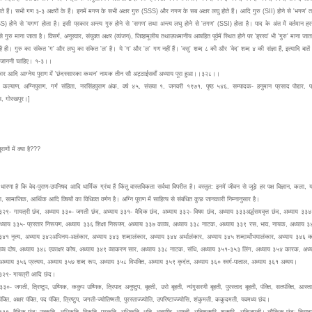
ते हैं। सभी गण ३-३ अक्षरों के हैं। इनमें मगण के सभी अक्षर गुरु (SSS) और नगण के सब अक्षर लघु होते हैं। आदि गुरु (SII) होने से 'भगण'
S) होने से 'यगण' होता है। इसी प्रकार अन्त्य गुरु होने से 'सगण' तथा अन्त्य लघु होने से 'तगण' (SSI) होता है। पाद के अंत में वर्तमान ह्रस
े गुरु माना जाता है। विसर्ग, अनुस्वार, संयुक्त अक्षर (व्यंजन), जिव्हामूलीय तथाउपध्मानीय अव्यहित पूर्वमें स्थित होने पर 'ह्रस्व' भी 'गुरु' माना जाता 
 है ही। गुरु का संकेत 'ग' और लघु का संकेत 'ल' है। ये 'ग' और 'ल' गण नहीं हैं। 'वसु' शब्द ८ की और 'वेद' शब्द ४ की संज्ञा हैं, इत्यादि बाते
 जाननी चाहिए। १-३।।
ार आदि आग्नेय पुराण में 'छंदस्सारका कथन' नामक तीन सौ अट्ठाईसवाँ अध्याय पूरा हुआ।।३२८।।
कल्याण, अग्निपुराण, गर्ग संहिता, नरसिंहपुराण अंक, वर्ष ४५, संख्या १, जनवरी १९७१, पृष्ठ ५४६, सम्पादक- हनुमान प्रसाद पोद्दार,
ेस, गोरखपुर।]
ुराणों में क्या है???
 धारणा है कि वेद-पुराण-उपनिषद आदि धार्मिक ग्रंथ हैं किंतु वास्तविकता सर्वथा विपरीत है। वस्तुत: इनमें जीवन से जुड़े हर पक्ष विज्ञान, कला, या
ा, सामाजिक, आर्थिक आदि विषयों का विधिवत वर्णन है। अग्नि पुराण में साहित्य से संबंधित कुछ जानकारी निम्नानुसार है।
३२९- गायत्री छंद, अध्याय ३३०- जगती छंद, अध्याय ३३१- वैदिक छंद, अध्याय ३३२- विषम छंद, अध्याय ३३३अर्द्धसमवृत्त छंद, अध्याय ३३४-
्याय ३३५- प्रस्तार निरूपण, अध्याय ३३६ शिक्षा निरूपण, अध्याय ३३७ काव्य, अध्याय ३३८ नाटक, अध्याय ३३९ रस, भाव, नायक, अध्याय ३
३४१ नृत्य, अध्याय ३४२अभिनय-अलंकार, अध्याय ३४३ शब्दालंकार, अध्याय ३४४ अर्थालंकार, अध्याय ३४५ शब्दार्थोभयालंकार, अध्याय ३४६ का
व्य दोष, अध्याय ३४८ एकाक्षर कोष, अध्याय ३४९ व्याकरण सार, अध्याय ३३८ नाटक, संधि, अध्याय ३५१-३५३ लिंग, अध्याय ३५४ कारक, अध्
ध्याय ३५६ प्रत्यय, अध्याय ३५७ शब्द रूप, अध्याय ३५८ विभक्ति, अध्याय ३५९ कृदंत, अध्याय ३६० स्वर्ग-पाताल, अध्याय ३६१ अव्यय।
 ३२९- गायत्री आदि छंद।
३३०- जगती, त्रिष्टुप, उष्णिक, ककुप उष्णिक, त्रिपाद अनुष्टुप, बृहती, उरो बृहती, न्यंगुसरणी बृहती, पुरस्ताद बृहती, पंक्ति, सतपंक्ति, आस्तार
पंक्ति, अक्षर पंक्ति, पद पंक्ति, त्रिष्टुप, जगती-ज्योतिष्मती, पुरस्ताज्ज्योति, उपरिष्टाज्ज्योसि, शंकुमती, ककुदमती, यवमध्य छंद।
३३१- वैदिक छंद: उत्कृति, अभिकृति, विकृति, प्रकृति, अधिकृति, धृति, अत्यष्टि, आश्ती, अतिशक्वरि, शक्वरि, अतिजगती। लौकिक छंद: त्रिष्टुप