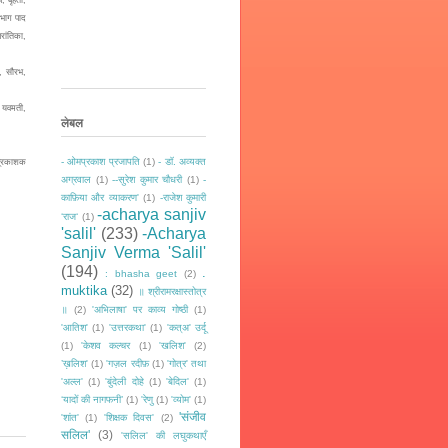
 भाग पाद
रांतिका,
ा, सौरभ,
, यवमती,
लेबल
- ओमप्रकाश प्रजापति
(1)
- डॉ. अव्यक्त
 प्रकाशक
अग्रवाल
(1)
--सुरेश कुमार चौधरी
(1)
-
काफ़िया और व्याकरण'
(1)
-राजेश कुमारी
-acharya sanjiv
‘राज‘
(1)
'salil'
(233)
-Acharya
Sanjiv Verma 'Salil'
(194)
.
: bhasha geet
(2)
muktika
(32)
॥ श्रीरामरक्षास्तोत्र
॥
(2)
'अभिलाषा' पर काव्य गोष्ठी
(1)
'आतिश'
(1)
'उत्तरकथा'
(1)
'कत्अ' उर्दू
(1)
'केशव कल्चर
(1)
'खलिश'
(2)
’ख़लिश'
(1)
'गज़ल रदीफ़
(1)
'गोत्र' तथा
'अल्ल'
(1)
'बुंदेली दोहे
(1)
'बेदिल'
(1)
‘यादों की नागफनी’
(1)
'रेणु
(1)
'व्योम'
(1)
'संजीव
'शांत'
(1)
'शिक्षक दिवस'
(2)
सलिल'
(3)
'सलिल' की लघुकथाएँ