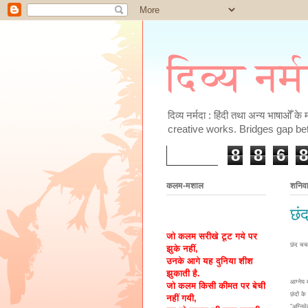
दिव्य नर्
दिव्य नर्मदा : हिंदी तथा अन्य भाषाओँ 
creative works. Bridges gap be
8
8
6
8
कलम-मशाल
शनिव
छं
जो कलम सरीखे टूट गये पर
छंद चर्च
झुके नहीं,
उनके आगे यह दुनिया शीश
झुकाती है.
आग्नेय 
जो कलम किसी कीमत पर बेची
छंदों क
नहीं गयी,
"अग्निद