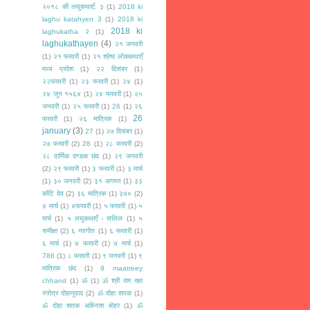
२०१८ की लघुकथाएँ: ३
(1)
2018 ki
laghu katahyen 3
(1)
2018 ki
2018 ki
laghukatha २
(1)
laghukathayen
(4)
२१ जनवरी
(1)
२१ फरवरी
(1)
२१ श्रेष्ठ लोककथाएँ
मध्य प्रदेश
(1)
२२ दिसंबर
(1)
२२फरवरी
(1)
२३ फरवरी
(1)
२४
(1)
२४ जून १५६४
(1)
२४ फरवरी
(1)
२५
जनवरी
(1)
२५ फरवरी
(1)
26
(1)
२६
26
फरवरी
(1)
२६ मात्रिक
(1)
january
(3)
27
(1)
२७ दिसंबर
(1)
२७ फरवरी
(2)
28
(1)
२८ फरवरी
(2)
२८ वार्णिक दण्डक छंद
(1)
२९ जनवरी
(2)
२९ फरवरी
(1)
३ फरवरी
(1)
३ मार्च
(1)
३० जनवरी
(2)
३१ अगस्त
(1)
३३
कोटि देव
(2)
३६ मात्रिक
(1)
३७०
(2)
४ मार्च
(1)
४फरवरी
(1)
५ फरवरी
(1)
५
मार्च
(1)
५ लघुकथाएँ - सलिल
(1)
५
समीक्षा
(2)
६ नवगीत
(1)
६ फरवरी
(1)
६ मार्च
(1)
७ फरवरी
(1)
७ मार्च
(1)
786
(1)
८ फरवरी
(1)
९ जनवरी
(1)
९
मात्रिक छंद
(1)
9 maatreey
chhand
(1)
ॐ
(1)
ॐ श्री राम रक्षा
स्तोत्र दोहानुवाद
(2)
ॐ दोहा शतक
(1)
ॐ दोहा शतक अविनाश बोहर
(1)
ॐ