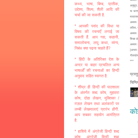
कथ्य, भाषा, बिम्ब, प्रतीक,
अनुष्टु
उद्देश्य, शिल्प, शैली आदि की
या चरण।
चर्चा की जा सकती है.
मात्रास
अध्याय 
* आपकी पसंद की विधा या
ललित, प
विषय की रचनाएँ लगाई जा
अध्याय 
सकती हैं. आप गद्य, कहानी,
शिखा छ
समालोचना, लघु कथा, व्यंग्य,
अध्याय 
निबंध क्या पढना चाहते हैं?
[आभार: 
गीताप्र
* हिंदी के अतिरिक्त देश के
***
अन्दर या बाहर प्रचलित अन्य
भाषाओँ की रचनाओं का हिन्दी
प्रस्
अनुवाद सहित स्वागत है.
चिप्प
* शीघ्र ही हिन्दी की पाठशाला
के अंतर्गत शब्द कोष, मुहावरा
कोष, दोहा लेखन, मुक्तिका /
ग़ज़ल लेखन तथा अलंकारों पर
लम्बी लेखमालाएं प्रारंभ होंगी.
कोई
आप सबका सहयोग आमंत्रित
है.
* हाशिये में अंग्रेजी हिन्दी शब्द
कोष, अंग्रेजी हिन्दी शब्द