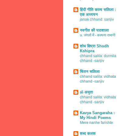
हिंदी गीति काव्य सलिला :
एक अध्ययन
janak chhand: sanjiv
नवगीत की पाठशाला
७. जंगलों में - कल्पना रामानी
शोध क्षिप्रा Shodh
Kshipra
chhand salila: durmila
chhand -sanjiv
चिंतन सलिला
chhand salila: vidhata
chhand -sanjiv
ॐ अमृता
chhand salila: vidhata
chhand -sanjiv
Kavya Sangaraha :
My Hindi Poems
Mere nanhe farishte
शब्द कलश