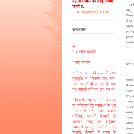
वह तो मशाल की तरह उठायी
८ गण हो
जाती है.
लघु (IS
-
स्व. रामकृष्ण श्रीवास्तव
विकल्प स
तो गुरु
अनुसार
सम्पादकीय
इस प्रक
[आभार: 
गीताप्र
ॐ
***
* आत्मीय पाठकों!
* वन्दे मातरम.
विमर्श: प
* दिव्य नर्मदा की सामग्री तथा
*
प्रस्तुति में परिवर्तन कर नयी-
सामान्य
नयी रचनाएँ दी जा रही हैं. क्या
चिकित्स
यह आपको रुचिकर लग रहा है?
अध्याय 
छंद। अध
* टिप्पणी तथा रचना की श्रेष्ठता
अध्याय 
के वर्गीकरण हेतु रचनाओं के अंत
३४७ का
में छोटे खाने हैं. उनका उपयोग
समास, अ
कीजिये. आपकी टिप्पणी से
अध्याय
आपकी पसंद के अनुसार
अध्याय 
सामग्री प्रस्तुत करने में मदद
संस्तार 
मिलेगी. टिप्पणी में रचना के
अध्याय 