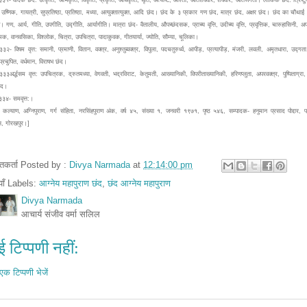
प, उष्णिक, गायत्री, सुप्रतिष्ठा, प्रतिष्ठा, मध्या, अत्युक्तात्युक्त, आदि छंद। छंद के ३ प्रकार गण छंद, मात्र छंद, अक्षर छंद। छंद का चौथाई
 गण, आर्य, गीति, उपगीति, उद्गीति, आर्यागीति। मात्रा छंद- वैतालीय, औपच्छंदसक, प्राच्य वृत्ति, उदीच्य वृत्ति, प्रवृत्तिक, चारुहासिनी, अप
मक, वानवसिका, विश्लोक, चित्रा, उपचित्रा, पादाकुवक, गीतयार्या, ज्योति, सौम्या, चूलिका।
३३२- विषम वृत्त: समानी, प्रमाणी, वितान, वक्त्र, अनुश्तुब्वक्त्र, विपुला, पदचतुरुर्ध्व, आपीड़, प्रत्यापीड़, मंजरी, लवली, अमृतधारा, उद्गत
्रचुपित, वर्धमान, विराषभ छंद।
३३३अर्द्धसम वृत्त: उपचित्रक, द्रुतमध्या, वेगवती, भद्रविराट, केतुमती, आख्यानिकी, विपरीताख्यानिकी, हरिणप्लुता, अपरवक्त्र, पुष्पिताग्रा
ंद।
३३४- समवृत्त:।
कल्याण, अग्निपुराण, गर्ग संहिता, नरसिंहपुराण अंक, वर्ष ४५, संख्या १, जनवरी १९७१, पृष्ठ ५४६, सम्पादक- हनुमान प्रसाद पोद्दार,
ेस, गोरखपुर।]
तुतकर्ता Posted by :
Divya Narmada
at
12:14:00 pm
ियाँ Labels:
आग्नेय महापुराण छंद
,
छंद आग्नेय महापुराण
Divya Narmada
आचार्य संजीव वर्मा सलिल
 टिप्पणी नहीं:
एक टिप्पणी भेजें