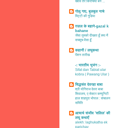
ख्वाव तेरे किरचियाँ बन ...
गोलू गाए, बुलबुल नाचे
मिट्टी की गुडिया
ग़ज़ल के बहाने-gazal k
bahane
जैसा तुमको दीखता हूँ क्या मैं
सचमुच वैसा हूँ
कहानी / लघुकथा
पेंशन तारीख
-: भारतीय भुजंग :-
Sifat dan Tabiat ular
kobra ( Pawang Ular )
सिद्धसंत देवरहा बाबा
श्री योगिराज देवरा बाबा
शिवालय, ए सेक्टर कम्युनिटी
हाल शाहपुरा भोपाल : संचालन
समिति
आचार्य संजीव 'सलिल' की
लघु कथाएँ
alekh: laghukatha ek
parichay