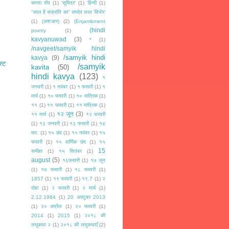
कान्ता रॉय
(1)
'सुमित्र'
(1)
‘हिन्दी
(1)
"काल है संक्रांति का" रामदेव लाल 'विभोर'
(1)
(अश'आर)
(2)
(Enjambment
(hindi
poetry
(1)
kavyanuwad
(3)
*
(1)
/navgeet/samyik hindi
/samyik hindi
kavya
(9)
स्ट
/samyik
kavita
(50)
hindi kavya
(123)
१
जनवरी
(1)
१ नवंबर
(1)
१ फरवरी
(1)
१
मार्च
(1)
१० फरवरी
(1)
१० मात्रिक
(1)
११
(1)
११ फरवरी
(1)
११ मात्रिक
(1)
१२ जून
(3)
११ मार्च
(1)
१२ फरवरी
(1)
१३ जनवरी
(1)
१३ फरवरी
(1)
१४
फर.
(1)
१५ छंद
(1)
१५ नवंबर
(1)
१५
फरवरी
(1)
१५ वार्णिक छंद
(1)
१५
15
समीक्षा
(1)
१५ सितंबर
(1)
august
(5)
१६फरवरी
(1)
१७ जून
(1)
१७ फरवरी
(1)
१८ फरवरी
(1)
1857
(1)
१९ फरवरी
(1)
१९.7
(1)
२
दोहा
(1)
२ फरवरी
(1)
२ मार्च
(1)
2.12.1984
(1)
20 अक्टूबर 2013
(1)
२० अप्रैल
(1)
२० फरवरी
(1)
2014
(1)
2015
(1)
२०१८ की
लघुकथा २
(1)
२०१८ की लघुकथाएँ
(2)