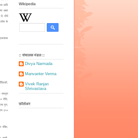
Wikipedia
 तथा आदि
्व अक्षर
है, दीर्घ
ं लोक के
 प्रकाशक
:: संचालक मंडल ::
Divya Narmada
Manvanter Verma
ँत्रिकी,
Vivek Ranjan
Shrivastava
 समवृत्त
४० रीति,
फ़ॉलोअर
व्य गुण,
याय ३५५
 पंक्ति,
, बृहती,