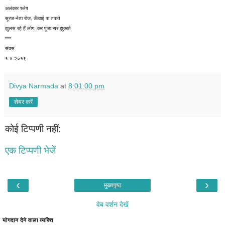
अलंकार श्लेष
सूरज-नेता रोज, ऊँचाई पा तपाते
झुलस रहे हैं लोग, कर पूजा सर झुकाते
***
संवस
१.४.२०१९
Divya Narmada
at
8:01:00 pm
शेयर करें
कोई टिप्पणी नहीं:
एक टिप्पणी भेजें
‹
›
मुख्यपृष्ठ
वेब वर्शन देखें
योगदान देने वाला व्यक्ति