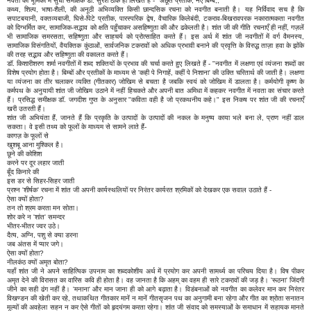
नवता की भूमिका में सुधी समीक्षक डॉ. सुरेश ठीक ही लिखते हैं - "अछूते प्रतीक, नए बिम्ब,,
कथ्य, शिल्प, भाषा-शैली, की अनूठी अभिव्यक्ति किसी छान्दसिक रचना को नवगीत बनाती है। यह निर्विवाद सच है कि
सपाटबयानी, वक्तव्यबाजी, घिसे-पिटे प्रतीक, पारस्परिक द्वेष, वैचारिक किलेबंदी, टकराव-बिखरावपरक नकारात्मकता नवगीत
को दिग्भर्मित कर, सामाजिक-सद्भाव को क्षति पहुँचाकर असहिष्णुता की और ढकेलती है। शांत जी की गीति रचनाएँ ही नहीं, गज़लें
भी सामाजिक समरसता, सहिष्णुता और साहचर्य को प्रोत्साहित करते हैं। इस अर्थ में शांत जी नवगीतों में वर्ग वैमनस्य,
सामाजिक विसंगतियों, वैयक्तिक कुंठाओं, सार्वजनिक टकरावों को अधिक प्रभावी बनाने की प्रवृत्ति के विरुद्ध ताज़ा हवा के झोंके
की तरह सद्भाव और सहिष्णुता की वकालत करते हैं।
डॉ. किशारीशरण शर्मा नवगीतों में शब्द शक्तियों के प्रभाव की चर्चा करते हुए लिखते हैं - "नवगीत में लक्षणा एवं व्यंजना शब्दों का
विशेष प्रयोग होता है। बिम्बों और प्रतीकों के माध्यम से 'कही पे निगाहें, कहीं पे निशाना' की उक्ति चरितार्थ की जाती है। लक्षणा
या व्यंजना का तीर चलाकर व्यक्ति (गीतकार) जोखिम से बचता है जबकि स्वयं को जोखिम में डालता है। कर्मयोगी कृष्ण के
कर्मपथ के अनुयायी शांत जी जोखिम उठाने में नहीं हिचकते और अपनी बात अमिधा में कहकर नवगीत में नवता का संचार करते
हैं। प्रसिद्ध समीक्षक डॉ. जगदीश गुप्त के अनुसार "कविता वही है जो प्रकथनीय कहे।" इस निकष पर शांत जी की रचनाएँ
खरी उतरती हैं।
शांत जी अभियंता हैं, जानते हैं कि प्रकृति के उत्पादों के उत्पादों की नकल के मनुष्य काया भले बना ले, प्राण नहीं डाल
सकता। वे इसी तथ्य को फूलों के माध्यम से सामने लाते हैं-
कागज़ के फूलों से
खुशबू आना मुश्किल है।
छूने की कोशिश
करने पर दूर लहार जाती
बूँद किनारे की
इस डर से सिहर-सिहर जाती
प्रश्न 'शीर्षक' रचना में शांत जी अपनी कार्यस्थलियों पर निरंतर कार्यरत श्रमिकों को देखकर एक सवाल उठाते हैं -
ऐसा क्यों होता?
तन तो श्रम करता मन सोता।
शोर करे न 'शांत' समन्दर
भीतर-भीतर ज्वर उठे।
दैत्य, अग्नि, पशु से क्या डरना
जब अंतस में प्यार जगे।
ऐसा क्यों होता?
नीलकंठ क्यों अमृत बोता?
यहाँ शांत जी ने अपने साहित्यिक उपनाम का शब्दकोशीय अर्थ में प्रयोग कर अपनी सामर्थ्य का परिचय दिया है। विष पीकर
अमृत देने की विरासत का वारिस कवि ही होता है। वह जानता है कि अहम् का वहम ही सारे टकरावों की जड़ है। 'रूठना' जिंदगी
जीने का सही ढंग नहीं है। 'मनाना' और मान जाना ही को आगे बढ़ाता है। विडंबनाओं को नवगीत का कलेवर मान कर निरंतर
विखण्डन की खेती कर रहे, तथाकथित गीतकार मानें न मानें गीतसृजन पथ का अनुगामी बना रहेगा और गीत का श्रोता सनातन
मूल्यों की अवहेला सहन न कर ऐसे गीतों को हृदयंगम करता रहेगा। शांत जी संवाद को समस्याओं के समाधान में सहायक मानते