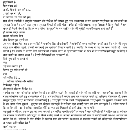
हुए लिखते हैं-
फिर संवाद करें,
आओ, फिर से बात करें हम....
...रत्ती भर ना डरें,
ना आघात, ना घात करें हम।
शांत जी ने नवगीतों में राष्ट्रीय भावधारा को उपेक्षित होते देखते हुए, खुद नवता पथ पर पग रखकर राष्ट्रीयता का रंग घोलने का
प्रयास किया है। अपने इस प्रथम प्रयास में भले ही कवि गीत-नवगीत की संधि रेखा पर खड़ा दिखता है किन्तु 'गिरते हैं शह-
सवार ही मैदाने-जंग में वह तिफ़्ल क्या गिरेगा जो घुटनों के बल चले?' शांत जी चुनौती को स्वीकारकर आगे बढ़ते हैं -
हो संपन्न राष्ट्र अपना
सबको अधिकार मिले
सोच-विचार मूक प्राणी को
एक नया संसार मिले अब तक नवगीतों में मानवीय पीड़ा और इंसानी परेशानियाँ हो कथ्य का विषय बनती आई हैं। शांत जी मनुष्य
मात्र तक सीमित रहते, उनकी संवेदनाएँ मूक प्राणियों विस्तार पाती है। नवगीत के कथ्य में यह एक नव्य प्रयोग है। शांत
जानते हैं कि 'लकीर के फ़कीर' ऐसी रचनाओं को नवगीत मानने से इंकार कर सकते हैं, फिर भी वे 'वैचारिक प्रतिबद्धों' के गिरोह में
सत्य कहने का साहस करते हैं। वे ऐसे गिरोहबाजों को ललकारते हैं-
जिसे तुम कविता कहते हो
क्या
वही बस कविता है?
जिसमें तुम गोते लगाते हो
क्या
वही सरिता है?...
.... कविता, सरिता और सविता
सिर्फ वही नहीं है
जो तुम्हारी परिभाषा में बँधा है।
नवगीत को नश्वर सांसारिक अभिव्यक्तियों तक सीमित रखने के पक्षधरों को शांत जी का कवि मन, आवरण-ेयह बताता है कि
नवता सांसारिक होते हुए आध्यात्मिक भी है। आवरण चित्र में कदम्ब शाख पर वेणुवादन करते हुए श्रीकृष्ण विराजमान हैं, उनके
सम्मुख सुन्दर वस्त्रों में सज्जित बृज वनिताएँ हैं। वस्त्रहीन स्नान करने की कुप्रथा को वस्त्र-हरण कर छुड़वाने का वचन लेने
के बाद कृष्ण लौटा चुके हैं। कुप्रथा को छोड़कर सुवस्त्रों से सज्जित बृज बालाएँ नवता का वरण कर चुकी हैं। संदेश स्पष्ट है
कि नवगीत की नवता वैचारिक, आचारिक मौलिक तथा सर्व हितकारी हो तभी लोक - मान्य होगी।
कठमुल्लेपन की हद तक जड़ता का वरण कर रहे तथाकथित प्रगतिवादियों (वास्तव में साम्यवादियों) की वैचारिक दासता स्वीकार
कर नवगीत को वैचारिक प्रतिबद्धता के पिंजरे में कैद रखने के आग्रही नवगीतकारों को शांत जी सर्वहितकारी नव-पथ अपनाने का
सन्देश देते हैं। 'सुधियों के गीत' शीर्षक के अंतर्गत शांत जी नवगीत के माध्यम से मानवीय संबंधों की संवेदनाओं को पारंपरिकता
से हटकर अभिव्यक्ति देते हैं-
साथी रूठ गया