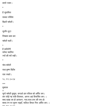
करते भक्त।
*
है सुवासित
सकल परिवेश
खिली चमेली।
*
सुरभि लुटा
निष्काम काम कर
चमेली चली।
*
है कर्मयोगी
सफेद चदरिया
ज्यों की त्यों रखी।
*
चंपा-चमेली
राधा-कृष्ण विहँस
रास रचाते।
१८.११.२०२४
***
मुक्तक
०
चुनो चमेली कुसुम, बनाओ हार पथिक को अर्पित कर।
कर जोड़ें गह सकें विरासत, अपना अहं विसर्जित कर।।
शब्द ब्रह्म का हो आराधन, नाद-ताल-लय की जय हो-
शारद पग पर सुमन चढ़ाएँ, सलिल विमल नित अर्पित कर।।
१७.११.२०२४