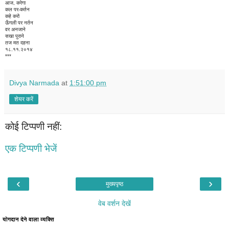
आज, करेगा
कल पर-कर्तन
कहे करो
ऊँगली पर नर्तन
वर अनजाने
सखा पुराने
तज मत दहना
१८.११.२०१४
***
Divya Narmada
at
1:51:00 pm
शेयर करें
कोई टिप्पणी नहीं:
एक टिप्पणी भेजें
‹
›
मुख्यपृष्ठ
वेब वर्शन देखें
योगदान देने वाला व्यक्ति