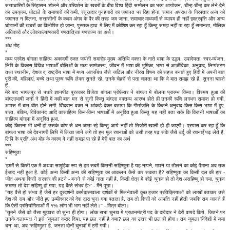
सत्ताधारियों के सिंहासन डोलने और परिवर्तन के खबरों के बीच विश्व हिंदी सम्मेलन का भव्य आयोजन, चीन्ह-चीन्ह कर लेने-देने
का उपक्रम, घोटाले के समाचारों की कमी, रसूखदार गुनहगारों का जमानत पर रिहा होना, समान अपराध के गिरफ्तार अन्य को
जमानत न मिलना, सत्तासीनों के कदम अंगद के पैर की तरह जम जाना, समाचार माध्यमों से व्यापम ही नहीं छात्रवृत्ति और अन्य
घोटालों की खबरों का विलोपित हो जाना, पुस्तक हाथ में लिए मैं कोशिश कर रहा हूँ किन्तु समझ नहीं पा रहा हूँ समानता, मौलिक
अधिकारों और लोककल्याणकारी गणतांत्रिक गणराज्य का अर्थ।
***
अंध मोह
*
मध्य प्रदेश बांगला साहित्य अकादमी रजत जयंती समारोह मुख्य अतिथि वक्ता के नाते भाषा के उद्भव, उपादेयता, स्वर-व्यंजन,
लिपि के विकास,विविध भाषाओँ बोलिओं के मध्य सामंजस्य, जीवन में भाषा की भूमिका, भाषा से आजीविका, अनुवाद, लिप्यंतरण
तथा स्थानीय, देशज व् राष्ट्रीय भाषा में मध्य अंतर्संबंध जैसे जटिल और नीरस विषय को सहज बनाते हुए हिंदी में अपनी बात
पूरी की. महिलाएं, बच्चे तथा पुरुष रूचि लेकर सुनते रहे, उनके चेहरों से पता चलता था कि वे बात समझ रहे हैं, सुनना चाहते
हैं.
मेरे बाद भागलपुर से पधारे ज्ञानपीठ पुरस्कार विजेता बांगला प्रोफ़ेसर ने बांगला में बोलना प्रारम्भ किया। विस्मय हुआ की
बांगलाभाषी जनों ने हिंदी में कही बात मन से सुनी किन्तु बांगला वक्तव्य आरम्भ होते ही उनकी रूचि लगभग समाप्त हो गयी,
आपस में बात-चीत होने लगी. वोिदवान वक्त ने आंकड़े देकर बताया कि गीतांजलि के कितने अनुवाद किस-किस भाषा में हुए.
शरत, बंकिम, विवेकानंद आदि कासाहित्य किन-किन भाषाओँ में अनूदित हुआ किन्तु यह नहीं बता सके कि कितनी भाषाओँ का
साहित्य बांगला में अनूदित हुआ.
कोई कितना भी धनी हो उसके कोष से धन जाता रहे किन्तु आये नहीं तो तिजोरी खाली हो ही जाएगी। प्रयास कर रहा हूँ कि
बांगला भाषा को देवनागरी लिपि में लिखा जाने लगे तो हम मूल रचनाओं को उसी तरह पढ़ सकें जैसे उर्दू की रचनाएँ पढ़ लेते हैं.
लिपि के प्रति अंध मोह के कारण वे नहीं समझ पा रहे हैं मेरी बात का अर्थ
***
सहिष्णुता
*
'हममें से किसी एक में अथवा सामूहिक रूप से हम सबमें कितनी सहिष्णुता है यह नापने, मापने या तौलने का कोई पैमाना अब तक
ईजाद नहीं हुआ है. कोई अन्य किसी अन्य की सहिष्णुता का आकलन कैसे कर सकता है? सहिष्णुता का किसी दल की हार -
जीत अथवा किसी सरकार की हटने - बनने से कोई नाता नहीं है. किसी क्षेत्र में कोई चुनाव हो तो देश असहिष्णु हो गया, चुनाव
समाप्त तो देेश सहिष्णु हो गया, यह कैसे संभव है?' - मैंने पूछा।
''यह वैसे हो संभव है जैसे हर दूरदर्शनी कार्यक्रमवाला दर्शकों से मिलनेवाली कुछ हजार प्रतिक्रियाओं को लाखों बताकर उसे
देश की राय और जीते हुए उम्मीदवार को देश द्वारा चुना गया बताता है, तब तो किसी को आपत्ति नहीं होती जबकि सब जानते हैं
कि ऐसी प्रतियोगिताओं में १% लोग भी भाग नहीं लेते।'' - मित्र बोला।
''तुमने जैसे को तैसा मुहावरा तो सुना ही होगा। लोक सभा चुनाव में प्रधानमंत्री पद के दावेदार ने ढेरों वायदे किये, जितने पर
उनके दलाध्यक्ष ने इसे 'जुमला' करार दिया, यह छल नहीं है क्या? छल का उत्तर भी छल ही होगा। तब जुमला 'विदेशों में जमा
धन' था, अब 'सहिष्णुता' है. जनता दोनों चुनावों में ठगी गयी।