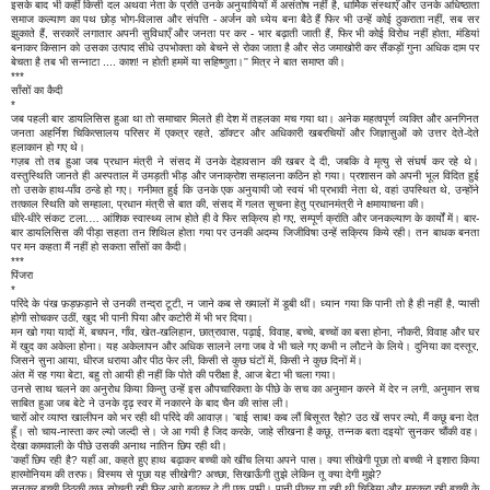
इसके बाद भी कहीं किसी दल अथवा नेता के प्रति उनके अनुयायियों में असंतोष नहीं है, धार्मिक संस्थाएँ और उनके अधिष्ठाता
समाज कल्याण का पथ छोड़ भोग-विलास और संपत्ति - अर्जन को ध्येय बना बैठे हैं फिर भी उन्हें कोई ठुकराता नहीं, सब सर
झुकाते हैं, सरकारें लगातार अपनी सुविधाएँ और जनता पर कर - भार बढ़ाती जाती हैं, फिर भी कोई विरोध नहीं होता, मंडियां
बनाकर किसान को उसका उत्पाद सीधे उपभोक्ता को बेचने से रोका जाता है और सेठ जमाखोरी कर सैंकड़ों गुना अधिक दाम पर
बेचता है तब भी सन्नाटा .... काश! न होती हममें या सहिष्णुता।'' मित्र ने बात समाप्त की।
***
साँसों का कैदी
*
जब पहली बार डायलिसिस हुआ था तो समाचार मिलते ही देश में तहलका मच गया था। अनेक महत्वपूर्ण व्यक्ति और अनगिनत
जनता अहर्निश चिकित्सालय परिसर में एकत्र रहते, डॉक्टर और अधिकारी खबरचियों और जिज्ञासुओं को उत्तर देते-देते
हलाकान हो गए थे।
गज़ब तो तब हुआ जब प्रधान मंत्री ने संसद में उनके देहावसान की खबर दे दी, जबकि वे मृत्यु से संघर्ष कर रहे थे।
वस्तुस्थिति जानते ही अस्पताल में उमड़ती भीड़ और जनाक्रोश सम्हालना कठिन हो गया। प्रशासन को अपनी भूल विदित हुई
तो उसके हाथ-पाँव ठन्डे हो गए। गनीमत हुई कि उनके एक अनुयायी जो स्वयं भी प्रभावी नेता थे, वहां उपस्थित थे, उन्होंने
तत्काल स्थिति को सम्हाला, प्रधान मंत्री से बात की, संसद में गलत सूचना हेतु प्रधानमंत्री ने क्षमायाचना की।
धीरे-धीरे संकट टला.… आंशिक स्वास्थ्य लाभ होते ही वे फिर सक्रिय हो गए, सम्पूर्ण क्रांति और जनकल्याण के कार्यों में। बार-
बार डायलिसिस की पीड़ा सहता तन शिथिल होता गया पर उनकी अदम्य जिजीविषा उन्हें सक्रिय किये रही। तन बाधक बनता
पर मन कहता मैं नहीं हो सकता साँसों का कैदी।
***
पिंजरा
*
परिंदे के पंख फ़ड़फ़ड़ाने से उनकी तन्द्रा टूटी, न जाने कब से ख्यालों में डूबी थीं। ध्यान गया कि पानी तो है ही नहीं है, प्यासी
होगी सोचकर उठीं, खुद भी पानी पिया और कटोरी में भी भर दिया।
मन खो गया यादों में, बचपन, गाँव, खेत-खलिहान, छात्रावास, पढ़ाई, विवाह, बच्चे, बच्चों का बसा होना, नौकरी, विवाह और घर
में खुद का अकेला होना। यह अकेलापन और अधिक सालने लगा जब वे भी चले गए कभी न लौटने के लिये। दुनिया का दस्तूर,
जिसने सुना आया, धीरज धराया और पीठ फेर ली, किसी से कुछ घंटों में, किसी ने कुछ दिनों में।
अंत में रह गया बेटा, बहु तो आयी ही नहीं कि पोते की परीक्षा है, आज बेटा भी चला गया।
उनसे साथ चलने का अनुरोध किया किन्तु उन्हें इस औपचारिकता के पीछे के सच का अनुमान करने में देर न लगी, अनुमान सच
साबित हुआ जब बेटे ने उनके दृढ़ स्वर में नकारने के बाद चैन की सांस ली।
चारों ओर व्याप्त खालीपन को भर रही थी परिंदे की आवाज़। 'बाई साब! कब लौं बिसूरत रैहो? उठ खें सपर ल्यो, मैं कछू बना देत
हूँ। सो चाय-नास्ता कर ल्यो जल्दी से। जे आ गयी है जिद करके, जाहे सीखना है कछू, तन्नक बता दइयो' सुनकर चौंकी वह।
देखा कामवाली के पीछे उसकी अनाथ नातिन छिप रही थी।
'कहाँ छिप रही है? यहाँ आ, कहते हुए हाथ बढ़ाकर बच्ची को खींच लिया अपने पास। क्या सीखेगी पूछा तो बच्ची ने इशारा किया
हारमोनियम की तरफ। विस्मय से पूछा यह सीखेगी? अच्छा, सिखाऊँगी तुझे लेकिन तू क्या देगी मुझे?
सुनकर बच्ची ठिठकी कुछ सोचती रही फिर आगे बढ़कर दे दी एक पप्पी। पानी पीकर गा रही थी चिड़िया और मुस्कुरा रही बच्ची के