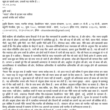
खुश हर खासो-आम, उसको यह संतोष है।।
११.११.२०१४
°°°
कृति चर्चा :
''नवता'' लीक से हटकर भाव सविता
आचार्य संजीव वर्मा 'सलिल'
*
[कृति विवरण: नवता, नवगीत संग्रह, देवकीनंदन 'शांत', प्रथम संस्करण, २०१९, आकार २१ से.मी. x १४ से.मी., आवरण
बहुरंगी पेपरबैक, पृष्ठ ५८, मूल्य १५०/-, रचनाकार संपर्क - शान्तं, १०/३०/२ इंदिरा नगर, लखनऊ २२६०१६, चलभाष -
८८४०५४९२९६, ९९३५२१७८४१, ईमेल - shantdeokin@gmail.com]
*
हिंदी साहित्य की लोकप्रिय काव्य विधाओं में से एक गीत रचनाकारों के आकर्षण का केंद्र था, है और रहेगा। गीत रचना प्रकृति
और लोक से होकर अध्येताओं और विद्वज्जनों में प्रतिष्ठित हुई है। गीत की जड़ माँ की लोरी, पर्व गीतों, वंदना गीतों, संस्कार
गीतों, ऋतु गीतों, कृषि गीतों, जन गीतों, क्रांति गीतों आदि में है। वीरगाथा काल, भक्ति काल, रीति काल और छायावादी काल
साक्षी हैं कि गीत हमेशा साहित्य के केंद्र में रहा है। देश-काल-परिस्थितियों तथा रचनाकार की रुचि के अनुरूप गीत का कलेवर
तथा चोला परिवर्तित होता रहा है। पानी की तरह गीत अपने आप को बदलता, ढलता हुआ चिरजीवी रहा है। पद्य की थाली में
गीत स्वतंत्र और अन्य तत्वों के अभिन्न अंग दोनों रूपों में भोजन में पानी की तरह रहा है। गीत की गेयता ला लयबद्धता से न तो
छंद मुक्त हैं न कविता। चिरकाल से पारम्परिक गीतों के साथ नवप्रयोग धर्मी गीत रचे जाते रहे हैं जिन्हें आरंभ में अमान्य करते-
करते थक-चूक कर विरोध कर रहे तत्व पस्त हो जाते हैं और परिवर्तन को क्रमश: लोक और विद्वज्जनों की मान्यता मिल जाती
है। लगभग ७ दशकों पूर्व गीत को छायावादी अस्पष्टता से स्पष्टता की ओर, अमूर्तता से मूर्तता की ओर, भाव से कथ्य की ओर,
आध्यात्मिकता से सांसारिकता की ओर, वैयक्तिक अभिव्यक्ति से सार्वजनिक अभिव्यक्ति की ओर उन्मुख होने की आवश्यकता
प्रतीत हुई।
'गेयता' गीत का मूल तत्व है जबकि 'नवता' समय सापेक्ष तत्व है। जो आज नया है वही भविष्य में पुराना होकर परंपरा बन जाता
है। नवता जड़ या स्थूल नहीं होती। गीतकार गीत की रचना कथ्य को कहने के लिए करता है। कथ्य गीत ही नहीं किसी भी
रचना का मूल तत्व है। कुछ कहना ही नहीं हो तो रचना नहीं हो सकती। अनुभूति को अभिव्यक्त करना ही कथ्य को जन्म देता
है। यह अभिव्यक्ति लयता और गेयता से संयुक्त होकर पद्य का रूप लेती है। पद्य रचना मुखड़ा - अंतरा - मुखड़ा के क्रमबद्ध
रूप में गीत कही जाती है। गीत के तत्व कथ्य और शिल्प हैं। कथ्य को विषय अनुसार वर्गीकृत किया जा सकता है। शिल्प के
अंग छंद, भाषा शैली, शब्द-चयन, अलंकार, शब्द शक्ति, गुण, बिम्ब, प्रतीक आदि हैं। गीत में नवता का प्रवेश इन सब में एक
साथ प्राय: नहीं होता। एकाधिक तत्वों में नवता का प्रभाव प्रभावी हो तो उस गीति रचना को नवगीत कहा जाता है। मऊरानी
पुर झाँसी में जन्मे, लखनऊ निवासी वरिष्ठ गीत-ग़ज़लकार देवकीनंदन 'शांत' हिंदी, बुंदेली, उर्दू, अंग्रेजी के जानकर हैं।
आजीविका से अभियंता होते हुए भी उनकी प्रवृत्ति साहित्य और आध्यात्म की ओर उन्मुख रही है। सृजन के उत्तरार्ध में नवगीत
की और आकृष्ट होकर शांत जी ने प्रचलित मान्यताओं और विधानों की अनदेखी कर अपनी राह आप बनाने की कोशिश की है।
इस कोशिश में उनकी गीति रचनाएँ गीत-नवगीत की सीमारेखा पर हैं। संकलन की हर रचना को नवगीत नहीं कहा जा सकता
किन्तु अधिकांश रचनाओं में सामान्य से भिन्न पथ अपनाने का प्रयास उन्हें नवगीत से सन्निकटता बनाता है।