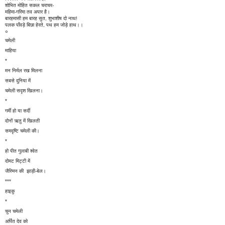
शोभित मोहित सकल चराचर-
महिमा-गरिमा तव अपार है।
बारहमासी हम बारह सुत, शुभाशीष दो नाथ!
पलक पाँवड़े बिछा हेरते, पथ हम जोड़े हाथ।।
०
चमेली
माहिया
*
मन निर्मल रख मिलना
सबसे दुनिया में
चमेली सदृश खिलना।
*
गर्मी हो या सर्दी
दोनों ऋतु में खिलती
समदृष्टि चमेली की।
*
हो पीत गुलाबी श्वेत
दोमट मिट्टी में
जैस्मिन की झाड़ी-बेल।
***
हाइकु
*
चुन चमेली
अर्पित देव को