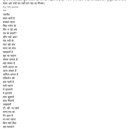
साथ अब उन्हें घर नहीं लग रहा था पिंजरा।
१८.११.२०१५
***
नवगीत :
काल बली है
बचकर रहना
सिंह गर्जन के
दिन न रहे अब
तब के साथी?
कौन सहे अब?
नेह नदी के
घाट बहे सब
सत्ता का सच
महाछली है
चुप रह सहना
कमल सफल है
महा सबल है
कभी अटल था
आज अचल है
अनिल-अनल है
परिवर्तन की
हवा चली है
यादें तहना
ये इठलाये
वे इतराये
माथ झुकाये
हाथ मिलाये
अख़बारों
टी. व्ही. पर छाये
सत्ता-मद का
पैग ढला है
पर मत गहना
बिना शर्त मिल
रहा समर्थन