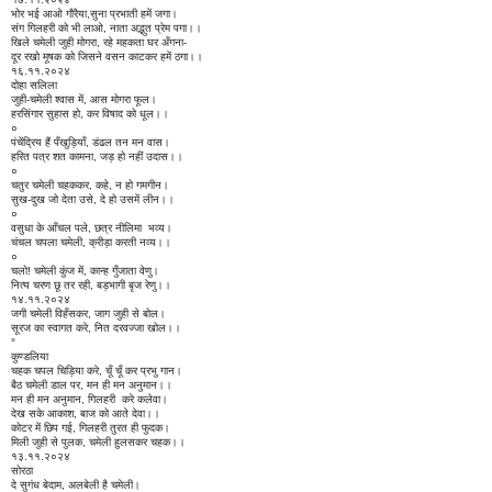
भोर भई आओ गौरैया,सुना प्रभाती हमें जगा।
संग गिलहरी को भी लाओ, नाता अद्भुत प्रेम पगा।।
खिले चमेली जुही मोगरा, रहे महकता घर अँगना-
दूर रखो मूषक को जिसने वसन काटकर हमें ठगा।।
१६.११.२०२४
दोहा सलिला
जुही-चमेली श्वास में, आस मोगरा फूल।
हरसिंगार सुहास हो, कर विषाद को धूल।।
०
पंचेंद्रिय हैं पँखुड़ियाँ, डंढल तन मन वास।
हरित पत्र शत कामना, जड़ हो नहीं उदास।।
०
चतुर चमेली चहककर, कहे, न हो गमगीन।
सुख-दुख जो देता उसे, दे हो उसमें लीन।।
०
वसुधा के आँचल पले, छत्र नीलिमा भव्य।
चंचल चपला चमेली, क्रीड़ा करती नव्य।।
०
चलो! चमेली कुंज में, कान्ह गुँजाता वेणु।
नित्य चरण छू तर रही, बड़भागी बृज रेणु।।
१४.११.२०२४
जगी चमेली विहँसकर, जाग जुही से बोल।
सूरज का स्वागत करे, नित दरवज्जा खोल।।
°
कुण्डलिया
चहक चपल चिड़िया करे, चूँ चूँ कर प्रभु गान।
बैठ चमेली डाल पर, मन ही मन अनुमान।।
मन ही मन अनुमान, गिलहरी करे कलेवा।
देख सके आकाश, बाज को आते देवा।।
कोटर में छिप गई, गिलहरी तुरत ही फुदक।
मिली जुही से पुलक, चमेली हुलसकर चहक।।
१३.११.२०२४
सोरठा
दे सुगंध बेदाम, अलबेली है चमेली।