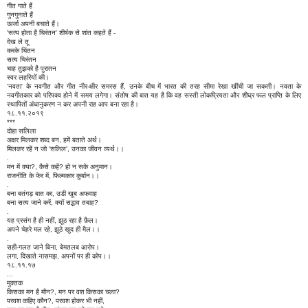
गीत गाते हैं
गुनगुनाते हैं
ऊर्जा अपनी बचाते हैं।
'सत्य होता है चिरंतन' शीर्षक से शांत कहते हैं -
देख ले तू
करके चिंतन
सत्य चिरंतन
चाह तुझको है पुरातन
स्वर लहरियों की।
'नवता' के नवगीत और गीत नीर-क्षीर समरस हैं, उनके बीच में भारत की तरह सीमा रेखा खींची जा सकती। नवता के
नवगीतकार को परिपक्व होने में समय लगेगा। संतोष की बात यह है कि वह सस्ती लोकप्रियता और शीघ्र फल प्राप्ति के लिए
स्थापितों अंधानुकरण न कर अपनी राह आप बना रहा है।
१८.११.२०१९
***
दोहा सलिला
अक्षर मिलकर शब्द बन, हमें बताते अर्थ।
मिलकर रहें न जो 'सलिल', उनका जीवन व्यर्थ।।
.
मन में क्या?, कैसे कहें? हो न सके अनुमान।
राजनीति के फेर में, फिल्मकार कुर्बान।।
.
बना बतंगड़ बात का, उडी खूब अफवाह
बना सत्य जाने करें, क्यों सद्भाव तबाह?
.
यह प्रसंग है ही नहीं, झूठ रहा है फ़ैल।
अपने चेहरे मल रहे, झूठे खुद ही मैल।।
.
सही-गलत जाने बिना, बेमतलब आरोप।
लगा, दिखाते नासमझ, अपनों पर ही कोप।।
१८.११.१७
...
मुक्तक
किसका मन है मौन?, मन पर वश किसका चला?
परवश कहिए कौन?, परवश होकर भी नहीं,