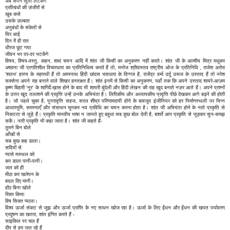
अब सपने सूली लटकेंगे
प्रतिबंधों की ज़ंजीरों से
खूब कसे
उसके ज़ज़्बात
अनुबंधों के संकेतों से
घिर आई
दिन में ही रात
धीरज छूट गया
जीवन भर दर-दर भटकेंगे
विषय, विषय-वस्तु, कहन, शब्द चयन आदि में शांत जी किसी का अनुकरण नहीं करते। शांत जी के आत्मीय मित्र मधुकर
अष्ठाना जी प्रगतिशील विचारधारा का प्रतिनिधित्व करते हैं तो, मनोज श्रीवास्तव राष्ट्रीय ओज के प्रतिनिधि , राजेश अरोरा
'शलभ' हास्य के महारथी हैं तो अमरनाथ हिंदी छांदस भावधारा के दिग्गज है, राजेंद्र वर्मा उर्दू उरूज के उस्ताद हैं तो नरेश
सक्सेना अपने राह बनाने वाले शिखर हस्ताक्षर हैं। शांत इनमें से किसी का अनुकरण, यहाँ तक कि अपने उस्ताद शायरे-आज़म
कृष्ण बिहारी 'नूर' के शागिर्दे-ख़ास होने के बाद भी शायरी बुंदेली और हिंदी लेखन की राह खुद बनाते नज़र आते हैं। अपने प्रश्नों
के उत्तर खुद तलाशने की प्रवृत्ति उन्हें उनके अभियंता है। लिपिकीय और अध्यापकीय प्रवृत्ति पीछे देखकर आगे बढ़ने की होती
है। जो पहले चुका है, पुनरावृत्ति सहज, सरल शीघ्र परिणामदायी होने के बावजूद इंजीनियर को हर निर्माणस्थली पर भिन्न
आधारभूमि, समस्याएँ और संसाधन चुनकर नव प्रविधि का चयन करना होता है। शांत जी अभियंता होने के नाते प्रकृति से
निकटता से जुड़े हैं। प्रकृति मानवीय भाषा न जानते हुए बहुधा सब कुछ बोल देती है, बशर्ते आप प्रकृति से जुड़कर सुन-समझ
सकें। नारी प्रकृति भी कहा जाता है। शांत जी कहते हैं-
तुमने बिन बोले
आँखों से
सब कुछ कह डाला।
सदियों से
प्यासे मरुथल को
कर डाला पानी-पानी।
जल को ही
मीठा कर खारेपन के
बदल दिए मानी।
होंठ बिना खोले
रिक्त किया
विष सिक्त प्याला।
विश्व ऊर्जा संकट से जूझ और ऊर्जा प्राप्ति के नए साधन खोज रहा है। ऊर्जा के लिए ईंधन और ईंधन की खपत पर्यावरण
प्रदूषण का खतरा, शांत इंगित करते हैं -
साइकिल पर चल हैं
दीप से हम जल रहे हैं