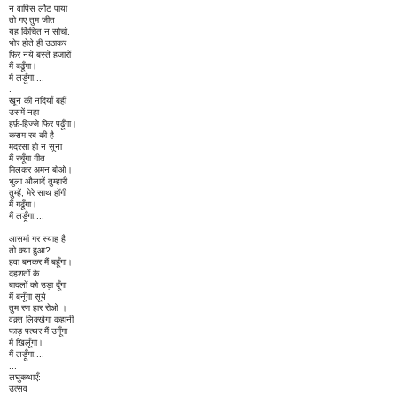
न वापिस लौट पाया
तो गए तुम जीत
यह किंचित न सोचो,
भोर होते ही उठाकर
फिर नये बस्ते हजारों
मैं बढूँगा।
मैं लड़ूँगा....
.
खून की नदियाँ बहीं
उसमें नहा
हर्फ़-हिज्जे फिर पढ़ूँगा।
कसम रब की है
मदरसा हो न सूना
मैं रचूँगा गीत
मिलकर अमन बोओ।
भुला औलादें तुम्हारी
तुम्हें, मेरे साथ होंगी
मैं गढूँगा।
मैं लड़ूँगा....
.
आसमां गर स्याह है
तो क्या हुआ?
हवा बनकर मैं बहूँगा।
दहशतों के
बादलों को उड़ा दूँगा
मैं बनूँगा सूर्य
तुम रण हार रोओ ।
वक़्त लिक्खेगा कहानी
फाड़ पत्थर मैं उगूँगा
मैं खिलूँगा।
मैं लड़ूँगा....
...
लघुकथाएँ:
उत्सव