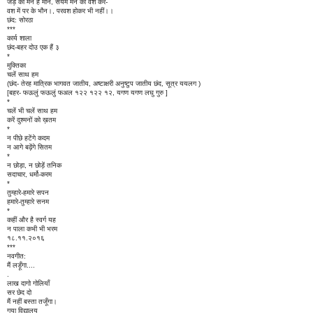
जड़ का मन है मौन, संयम मन को वश करे-
वश में पर के भौन।, परवश होकर भी नहीं।।
छंद: सोरठा
***
कार्य शाला
छंद-बहर दोउ एक हैं ३
*
मुक्तिका
चलें साथ हम
(छंद- तेरह मात्रिक भागवत जातीय, अष्टाक्षरी अनुष्टुप जातीय छंद, सूत्र ययलग )
[बहर- फऊलुं फऊलुं फअल १२२ १२२ १२, यगण यगण लघु गुरु ]
*
चलें भी चलें साथ हम
करें दुश्मनों को ख़तम
*
न पीछे हटेंगे कदम
न आगे बढ़ेंगे सितम
*
न छोड़ा, न छोड़ें तनिक
सदाचार, धर्मो-करम
*
तुम्हारे-हमारे सपन
हमारे-तुम्हारे सनम
*
कहीं और है स्वर्ग यह
न पाला कभी भी भरम
१८.११.२०१६
***
नवगीत:
मैं लड़ूँगा....
.
लाख दागो गोलियाँ
सर छेद दो
मैं नहीं बस्ता तजूँगा।
गया विद्यालय