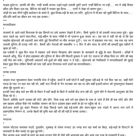
*
सड़क दुर्घटना, दम्पति की मौत, नन्ही बच्ची अनाथ पढ़ते-पढ़ते उसकी दृष्टी अपने नन्हीं बिटिया पर पड़ी.… मन में कोई विचार
कौंधा और सिहर उठा वह, बिटिया को बांहों में भरकर चूम लिया…… पत्नी ने देखा तो कारण पूछा।
थोड़ी देर बाद तीनों पहुँचे कलेक्टर के कमरे में, कुछ लिखा-पढ़ी के बाद घर लौटे, दुर्घटना में माँ-बाप खो चुकी बिटिया के साथ.…
धीरे-धीरे चारों का जीवन बन गया एक उत्सव।
***
मानवाधिकार
*
राजमार्ग से आते-जाते विभाजक के एक किनारे पर उसे अक्सर देखते हैं लोग। किसे फुर्सत है जो उसकी व्यथा-कथा पूछे। कुछ
साल पहले वह अपने माता-पिता, भाई-बहिन के साथ गरीबी में भी प्रसन्न हुआ करता था। एक रात वे यहीं सो रहे थे कि एक
मदहोश रईसजादे की लहराती कार सोते हुई ज़िन्दगियों पर मौत बनकर टूटी। पल भर में हाहाकार मच गया, जब तक वह जागा
उसकी दुनिया ही उजड़ गयी थी। कैमरों और नेताओं की चकाचौंध १-२ दिन में और साथ के लोगों की हमदर्दी कुछ महीनों में
ख़त्म हो गयी।
एक पडोसी ने कुछ दिन साथ में रखकर उसे बेचना सिखाया और पहचान के कारखाने से बुद्धि के बाल दिलवाये। आँखों में
मचलते आँसू, दिल में होता हाहाकार और दुनिया से बिना माँगे मिलती दुत्कार ने उसे पेट पालना तो सीखा दिया पर जीने की चाह
नहीं पैदा कर सके। दुनियावी अदालतें बचे हुओं को कोई राहत न दे पाईं। रईसजादे को पैरवीकारों ने मानवाधिकारों की दुहाई
देकर छुड़ा दिया लेकिन किसी को याद नहीं आया निरपराध मरने वालों का मानवाधिकार।
***
सच्चा उत्सव
*
उपहार तथा शुभकामना देकर स्वरुचि भोज में पहुँचा, हाथों में थमी प्लेटों में कहीं मुरब्बा दही-बड़े से गले मिल रहा था, कहीं रोटी
पापड़ के गाल पर दाल मल रही थी, कहीं भटा भिन्डी से नैन मटक्का कर रहा था और कहीं इडली-सांभर को गुत्थमगुत्था देखकर
डोसा मुँह फुलाये था।
इनकी गाथा छोड़ चले हम मीठे के मैदान में वहाँ रबड़ी के किले में जलेबी सेंध लगा रही थी, दूसरे दौने में गोलगप्पे आलूचाप को ठेंगा
दिखा रहे थे।
जितने अतिथि उतने प्रकार की प्लेटें और दौने, जिस तरह सारे धर्म एक ईश्वर के पास ले जाते हैं वैसे ही सब प्लेटें और दौने
कम खाकर अधिक फेंके गये स्वादिष्ट सामान को वेटर उठाकर बाहर कचरे के ढेर पर पहुँचा रहे थे।
हेलो-हाय करते हुए बाहर निकला तो देखा चिथड़े पहने कई बड़े-बच्चे और श्वान-शूकर उस भंडारे में अपना भाग पाने में
एकाग्रचित्त निमग्न थे, उनके चेहरों की तृप्ति बता रही थी की यही है सच्चा उत्सव।
***
गणराज्य
*
व्यापम घोटाला समाचार पत्रों, दूरदर्शन, नुक्कड़ से लेकर पनघट हर जगह बना रहा चर्चा का केंद्र, बड़े-बड़ों के लिपटने के
समाचारों के बीच पकड़े गए कुछ छुटभैये।
फिर आरम्भ हुआ गवाहों के मरने का क्रम लगभग वैसे ही जैसे श्री आसाराम बापू और अन्य इस तरह के प्रकरणों में हुआ।