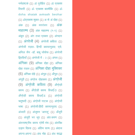
नर्मदाष्टकं
(1)
ॐ पुरोहित
(1)
ॐ प्रकाश
तिवारी
(1)
ॐ प्रकाश बाल्मीकि
(1)
ॐ
doha shatak avinash beohar
(1)
ॐप्रकाश शुक्ल
(1)
अ से अं दोहा
(1)
अंक
अंक
(1)
अंक मनरंजन
(1)
माहात्म्य
(3)
अंक माहात्म्य (१-९)
(1)
अंकुर
(2)
अंग तथा प्रकार
(2)
अंगदान
अंगरेजी
(4)
(1)
अंगरेजी कविता
(1)
अंगरेजी ग़ज़ल- हिन्दी काव्यानुवाद: प्रो.
अनिल जैन -डॉ. बाबु जोसेफ
(1)
अंगरेजी
द्विपदियाँ
(1)
अंगरेजी में - २
(1)
अंगार
(1)
अंगिका
(9)
अंगिका दोहा
(2)
अंगिका
अंगिका दोहा मुक्तिका
दोहा ग़ज़ल
(1)
(6)
अंगिका दोहे
(1)
अंगूठा
(1)
अँगूठा
(1)
अंग्रेजी
अंगूठी
(1)
अंग्रेज दोहाकार
(1)
(9)
अंग्रेजी कविता
(9)
अँग्रेज़ी
काव्य
(1)
अँग्रेज़ी काव्य विधाएँ-3
(1)
अँग्रेज़ी काव्य विधाएँ-4
(1)
अंग्रेजी
चतुष्पदी
(1)
अंग्रेजी नाटक
(1)
अंग्रेजी
भाषा
(1)
अंग्रेजी-हिंदी काव्यानुवाद
(1)
अंजली
(1)
अंजुमन 'आरज़ू'
(1)
अँजुरी
(1)
अंजुरी भर धूप
(1)
अंतःकरण
(1)
अंतरराष्ट्रीय काव्य प्रेमी मंच
(1)
अंतरिक्ष
उड़ान दिवस
(1)
अंतिम सत्य
(1)
अंदाज
अपना-अपना
(1)
अंध मोह
(1)
अंध श्रद्धा