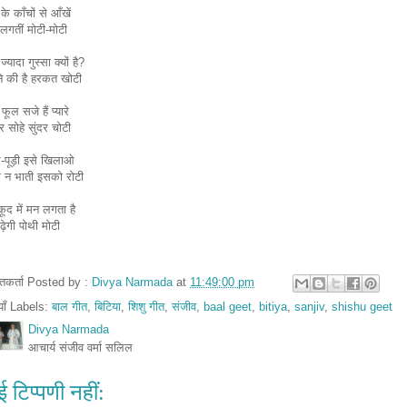
े काँचों से आँखें
ं लगतीं मोटी-मोटी
्यादा गुस्सा क्यों है?
े की है हरकत खोटी
फूल सजे हैं प्यारे
 सोहे सुंदर चोटी
-पूड़ी इसे खिलाओ
 न भाती इसको रोटी
ूद में मन लगता है
पढ़ेगी पोथी मोटी
तुतकर्ता Posted by :
Divya Narmada
at
11:49:00 pm
ियाँ Labels:
बाल गीत
,
बिटिया
,
शिशु गीत
,
संजीव
,
baal geet
,
bitiya
,
sanjiv
,
shishu geet
Divya Narmada
आचार्य संजीव वर्मा सलिल
 टिप्पणी नहीं: