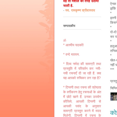
वह तो मशाल की तरह उठायी
ऐनक क
जाती है.
झाँके
-
स्व. रामकृष्ण श्रीवास्तव
*
इतनी ज
किसन
सम्पादकीय
*
दो-दो 
सर पर
ॐ
*
* आत्मीय पाठकों!
हलुआ
तनिक
* वन्दे मातरम.
*
खेल-क
* दिव्य नर्मदा की सामग्री तथा
नहीं 
प्रस्तुति में परिवर्तन कर नयी-
***
नयी रचनाएँ दी जा रही हैं. क्या
यह आपको रुचिकर लग रहा है?
प्रस्
* टिप्पणी तथा रचना की श्रेष्ठता
चिप्प
के वर्गीकरण हेतु रचनाओं के अंत
में छोटे खाने हैं. उनका उपयोग
कीजिये. आपकी टिप्पणी से
आपकी पसंद के अनुसार
सामग्री प्रस्तुत करने में मदद
कोई
मिलेगी. टिप्पणी में रचना के