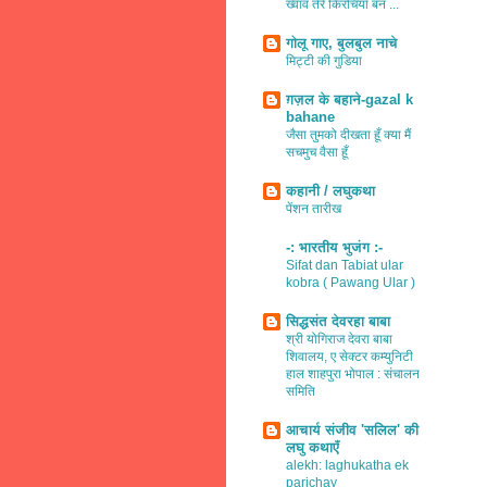
ख्वाव तेरे किरचियाँ बन ...
गोलू गाए, बुलबुल नाचे
मिट्टी की गुडिया
ग़ज़ल के बहाने-gazal k
bahane
जैसा तुमको दीखता हूँ क्या मैं
सचमुच वैसा हूँ
कहानी / लघुकथा
पेंशन तारीख
-: भारतीय भुजंग :-
Sifat dan Tabiat ular
kobra ( Pawang Ular )
सिद्धसंत देवरहा बाबा
श्री योगिराज देवरा बाबा
शिवालय, ए सेक्टर कम्युनिटी
हाल शाहपुरा भोपाल : संचालन
समिति
आचार्य संजीव 'सलिल' की
लघु कथाएँ
alekh: laghukatha ek
parichay