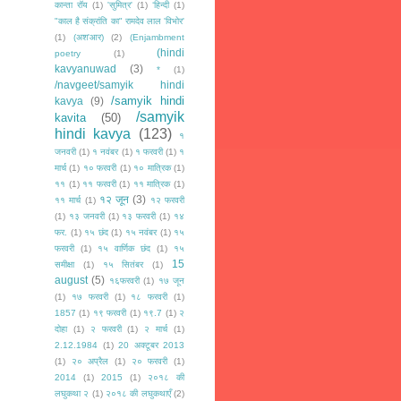
कान्ता रॉय
(1)
'सुमित्र'
(1)
‘हिन्दी
(1)
"काल है संक्रांति का" रामदेव लाल 'विभोर'
(1)
(अश'आर)
(2)
(Enjambment
(hindi
poetry
(1)
kavyanuwad
(3)
*
(1)
/navgeet/samyik hindi
/samyik hindi
kavya
(9)
/samyik
kavita
(50)
hindi kavya
(123)
१
जनवरी
(1)
१ नवंबर
(1)
१ फरवरी
(1)
१
मार्च
(1)
१० फरवरी
(1)
१० मात्रिक
(1)
११
(1)
११ फरवरी
(1)
११ मात्रिक
(1)
१२ जून
(3)
११ मार्च
(1)
१२ फरवरी
(1)
१३ जनवरी
(1)
१३ फरवरी
(1)
१४
फर.
(1)
१५ छंद
(1)
१५ नवंबर
(1)
१५
फरवरी
(1)
१५ वार्णिक छंद
(1)
१५
15
समीक्षा
(1)
१५ सितंबर
(1)
august
(5)
१६फरवरी
(1)
१७ जून
(1)
१७ फरवरी
(1)
१८ फरवरी
(1)
1857
(1)
१९ फरवरी
(1)
१९.7
(1)
२
दोहा
(1)
२ फरवरी
(1)
२ मार्च
(1)
2.12.1984
(1)
20 अक्टूबर 2013
(1)
२० अप्रैल
(1)
२० फरवरी
(1)
2014
(1)
2015
(1)
२०१८ की
लघुकथा २
(1)
२०१८ की लघुकथाएँ
(2)