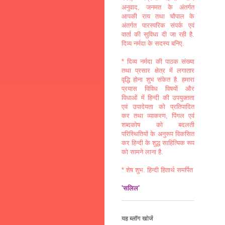
अनुवाद, जनमत के अंतर्गत
आपकी राय तथा चौपाल के
अंतर्गत पारस्परिक संपर्क एवं
वार्ता की सुविधा दी जा रही है.
दिव्य नर्मदा के सदस्य बनिए.
* दिव्य नर्मदा की पाठक संख्या
तथा प्रसार क्षेत्र में लगातार
वृद्धि होना शुभ संकेत है. हमारा
प्रयास विविध विषयों और
विधाओं में हिन्दी की उपयुक्तता
एवं उपादेयता को प्रतिपादित
कर तथा व्याकरण, पिंगल एवं
शब्दकोष को बदलती
परिस्थितियों के अनुरूप विकसित
कर हिन्दी के शुद्ध साहित्यिक रूप
को सामने लाना है.
* शेष शुभ. हिन्दी हितार्थ समर्पित
'सलिल'
यह ब्लॉग खोजें