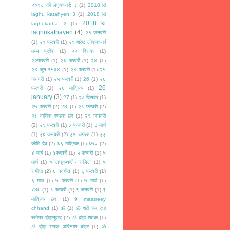
२०१८ की लघुकथाएँ: ३
(1)
2018 ki
laghu katahyen 3
(1)
2018 ki
2018 ki
laghukatha २
(1)
laghukathayen
(4)
२१ जनवरी
(1)
२१ फरवरी
(1)
२१ श्रेष्ठ लोककथाएँ
मध्य प्रदेश
(1)
२२ दिसंबर
(1)
२२फरवरी
(1)
२३ फरवरी
(1)
२४
(1)
२४ जून १५६४
(1)
२४ फरवरी
(1)
२५
जनवरी
(1)
२५ फरवरी
(1)
26
(1)
२६
26
फरवरी
(1)
२६ मात्रिक
(1)
january
(3)
27
(1)
२७ दिसंबर
(1)
२७ फरवरी
(2)
28
(1)
२८ फरवरी
(2)
२८ वार्णिक दण्डक छंद
(1)
२९ जनवरी
(2)
२९ फरवरी
(1)
३ फरवरी
(1)
३ मार्च
(1)
३० जनवरी
(2)
३१ अगस्त
(1)
३३
कोटि देव
(2)
३६ मात्रिक
(1)
३७०
(2)
४ मार्च
(1)
४फरवरी
(1)
५ फरवरी
(1)
५
मार्च
(1)
५ लघुकथाएँ - सलिल
(1)
५
समीक्षा
(2)
६ नवगीत
(1)
६ फरवरी
(1)
६ मार्च
(1)
७ फरवरी
(1)
७ मार्च
(1)
786
(1)
८ फरवरी
(1)
९ जनवरी
(1)
९
मात्रिक छंद
(1)
9 maatreey
chhand
(1)
ॐ
(1)
ॐ श्री राम रक्षा
स्तोत्र दोहानुवाद
(2)
ॐ दोहा शतक
(1)
ॐ दोहा शतक अविनाश बोहर
(1)
ॐ