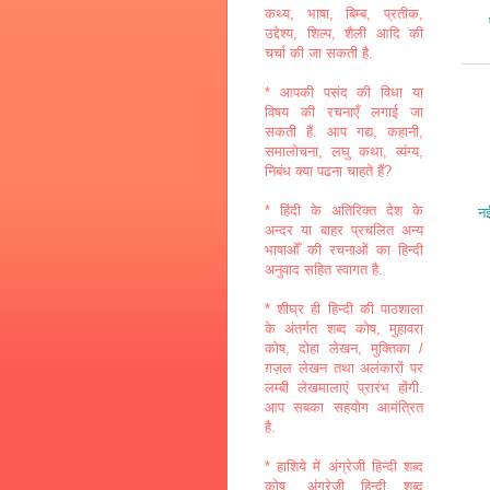
कथ्य, भाषा, बिम्ब, प्रतीक,
उद्देश्य, शिल्प, शैली आदि की
चर्चा की जा सकती है.
* आपकी पसंद की विधा या
विषय की रचनाएँ लगाई जा
सकती हैं. आप गद्य, कहानी,
समालोचना, लघु कथा, व्यंग्य,
निबंध क्या पढना चाहते हैं?
* हिंदी के अतिरिक्त देश के
नई
अन्दर या बाहर प्रचलित अन्य
भाषाओँ की रचनाओं का हिन्दी
अनुवाद सहित स्वागत है.
* शीघ्र ही हिन्दी की पाठशाला
के अंतर्गत शब्द कोष, मुहावरा
कोष, दोहा लेखन, मुक्तिका /
ग़ज़ल लेखन तथा अलंकारों पर
लम्बी लेखमालाएं प्रारंभ होंगी.
आप सबका सहयोग आमंत्रित
है.
* हाशिये में अंग्रेजी हिन्दी शब्द
कोष, अंग्रेजी हिन्दी शब्द