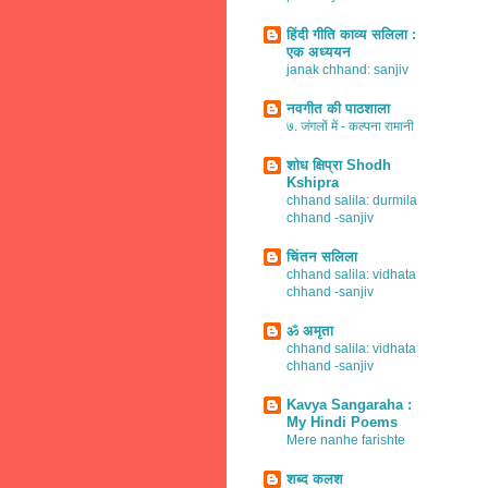
हिंदी गीति काव्य सलिला :
एक अध्ययन
janak chhand: sanjiv
नवगीत की पाठशाला
७. जंगलों में - कल्पना रामानी
शोध क्षिप्रा Shodh
Kshipra
chhand salila: durmila
chhand -sanjiv
चिंतन सलिला
chhand salila: vidhata
chhand -sanjiv
ॐ अमृता
chhand salila: vidhata
chhand -sanjiv
Kavya Sangaraha :
My Hindi Poems
Mere nanhe farishte
शब्द कलश