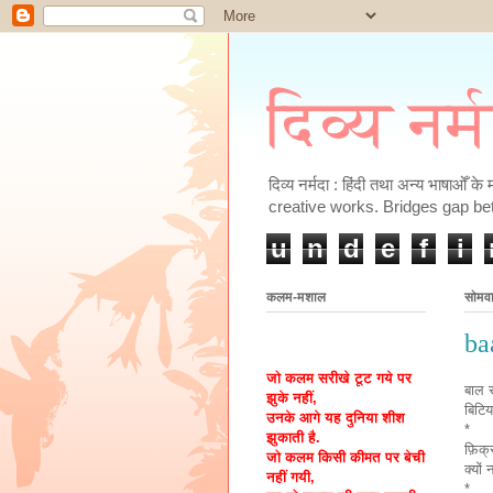
दिव्य नर्
दिव्य नर्मदा : हिंदी तथा अन्य भाषाओँ 
creative works. Bridges gap be
u
n
d
e
f
i
कलम-मशाल
सोमव
ba
जो कलम सरीखे टूट गये पर
बाल 
झुके नहीं,
बिटिय
उनके आगे यह दुनिया शीश
*
झुकाती है.
फ़िक्र
जो कलम किसी कीमत पर बेची
क्यों
नहीं गयी,
*