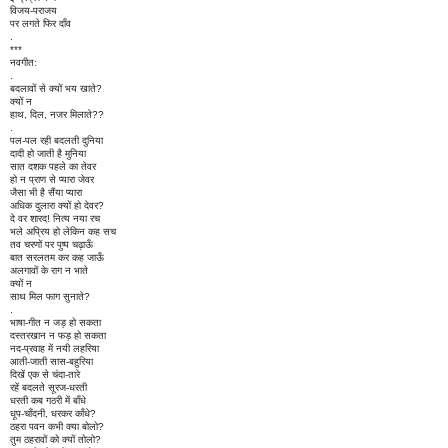
विजय-पराजय
पर लगते फिर दाँव
.
***
नवगीत:
.
बदलावों से क्यों भय खाते?
क्यों न
हाथ, दिल, नजर मिलाते??
.
पल-पल रही बदलती दुनिया
दादी हो जाती है मुनिया
सात दशक पहले का तेवर
हो न प्राण से प्यारा जेवर
जैसा भी है सैंया प्यारा
अधिक दुलारा क्यों हो देवर?
दे वर शारद! नित्य नया रच
भले अप्रिय हो लेकिन कह सच
तव चरणों पर पुष्प चढ़ाऊँ
बात सरलतम कर कह जाऊँ
अलगावों के राग न भाते
क्यों न
साथ मिल फाग सुनाते?
.
भाषा-गीत न जड़ हो सकता
दस्तरखान न फड़ हो सकता
नद-प्रवाह में नयी लहरिया
आती-जाती सास-बहुरिया
दिखें एक से चंदा-तारे
रहें बदलते सूरज-धरती
धरती कब गठरी में बाँधे
धूप-चाँदनी, धरकर काँधे?
ठहरा पवन कभी क्या बोलो?
तुम ठहरावों को क्यों तोलो?