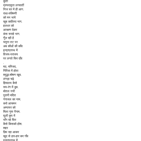
कुंती
द्रुपदसुता लगवातीं
निज घर में ही आग.
राधा-रुक्मिणी
को मन भाये
खूब कालिया नाग.
हलधर को
आरक्षण देकर
कंस सराहे भाग.
गूँज रही है
यमुना तट पर
अब कौओं की काँव
इन्द्रप्रस्थ में
विजय-पराजय
पर लगते फिर दाँव
.
मठ, मस्जिद,
गिरिजा में होता
श्रृद्धा-शोषण खूब.
लंगड़ा चढ़े
हिमालय कैसे
रूप-रंग में डूब.
बोतल नयी
पुरानी मदिरा
गंगाजल का नाम.
करो आचमन
अम्पायर को
मिला गुप्त पैगाम.
घुली कूप में
भाँग रहे फिर
कैसे किसको होश.
शहर
छिप रहा आकर
खुद से हार-हार कर गाँव
इन्द्रप्रस्थ में