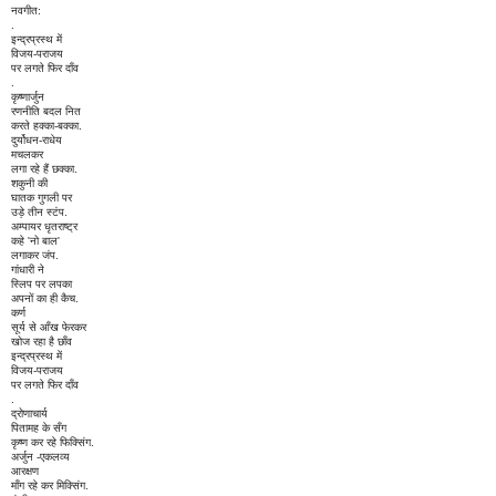
नवगीत:
.
इन्द्रप्रस्थ में
विजय-पराजय
पर लगते फिर दाँव
.
कृष्णार्जुन
रणनीति बदल नित
करते हक्का-बक्का.
दुर्योधन-राधेय
मचलकर
लगा रहे हैं छक्का.
शकुनी की
घातक गुगली पर
उड़े तीन स्टंप.
अम्पायर धृतराष्ट्र
कहे 'नो बाल'
लगाकर जंप.
गांधारी ने
स्लिप पर लपका
अपनों का ही कैच.
कर्ण
सूर्य से आँख फेरकर
खोज रहा है छाँव
इन्द्रप्रस्थ में
विजय-पराजय
पर लगते फिर दाँव
.
द्रोणाचार्य
पितामह के सँग
कृष्ण कर रहे फिक्सिंग.
अर्जुन -एकलव्य
आरक्षण
माँग रहे कर मिक्सिंग.