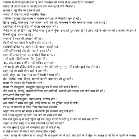
पत्रिका में लिखो हतो के आप जू अपने राजकुंवर की बारात लें खें अमुक तिथि खों पधारें।
कवास खें आदेस दओ के जा पत्रिका राजा साब जू खें धिंगे पौन्चाओ।
खवास तो ऐई मौके की टाक माँ हतो।
जानत तो दोऊ जगू मोटी बखसीस मिलहै।
पत्रिका पहुँचतई दोऊ राजन के महलन में ब्याओ की तैयारियां सुरु हो गईं।
लिपाई-पुताई, चौक पुराई, गाने-बजाने, आबे-जाबे औए मेहमानन के सोर-सराबे से चहल-पहल हो गई।
दसों दिसा में भोर सें साँझ लौ मंगाल गान गूंजन लगे।
जैसेंई ब्याओ की तिथि आई बैसेई राजा जू अपने कुँवर साब खों दुल्हा बना खें पूरे फ़ौज-फांटे के संगे चल परे। समधी की राज में
बिनकी खूबई आवभगत भई।
जनवासे में बरात की अगवानी की गई।
बेंड़नी खों नाच देखबे के खातिर लोग उमड़ परे।
बरातियों खों पेट भर जलपान और भोजन कराओ गओ।
जहाँ-तहाँ सहनाई और ढोल-बतासे बजट हते।
बरात की अगवानी भई, पलक पांवड़े बिछा दए गए।
सजी-धजी नारियाँ स्वागत गीत गुंजात तीं।
नाऊ और खवास बरातियन की मालिस करत हते।
ज्योनार कें समै कोकिलकंठों से ज्योनार गीत और गारी सुन-सुन खें बराती खूबई मजा लेत ते।
बरात उठी तो बाकी सोभा कही नें जात ती।
हाथी, घोड़ा, रथ, पैदल सब अपनी मस्ती में मस्त हते।
ढोल, मंजीरा, ताशा, बिगुल, शहनाई के सँग नाच-गाना की धूम हती।
मंडवा तरे भांवरन की तैयारी होन लगी।
मंडवा तरे राजकुमारी, राजकुमार दूल्हा-दुलहन के काजे रखे पटा पे बिराजे।
दोउ राजा जू, रानीजू, नजीकी रिस्तेदार दास-दासियाँ, पंडज्जी और खवास सबै आस-पास बैठे हते।
बन्ना-बन्नी गीत गूंजत हते।
चारों तरफी हल्ला-गुल्ला, चहल-पहल, उत्साह हतो।
अब जैसेईं तीं भांवरें पड़ चुकीं, बैसेई कन्या पक्ष को पुरोहित खड़ो हो गओ।
वर पक्ष के पंडज्जी सें बोलो 'नेंक रुक जाओ पंडज्जी!
अपुन दोऊ जनन खों मालुम है कै ब्याओ होबे के काजे कछू शर्तें हतीं।
पैले उनका खुलासा हो जावे, तब आगे की भाँवरें पारी जैहें।
फिर बानें कुँवर जू सें कई "कुँवर जू! पैले अपुन बतावें के बेटी जू नें कौन सी सर्त रखी हती?
अपुन जा सोई बताएँ के बा सर्त कब-कैंसें पूरी कर सकत?"
जा बात सुनतेई दुल्हा बने राजकुमार झट सें खड़े हो गए।
बे बोले स्यानन कें बीच में जादा बोलबो ठीक नईयाँ।
अपनी अकल के माफिक मैं जा समझो के राजकुमारी जी ने सर्त रखी हती के बै ऐसो बर चाउत हैं जो बैठ कें उठबो नें जानत