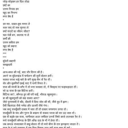
जोड़-जोड़कर हर दिल तोडा
छंदों का
उत्तम निभाव हम
खुद का निभना
मगर शेष है
*
डर मत, उछल-कूद मस्ता ले
थक जाए तो रुक सुस्ता ले
क्यों यंत्रों सा जीवन जीता?
चल पंछी बन, कलरव गा ले
कर्मों की
उत्तम कविता हम
खुद को कहना
मगर शेष है
***
***
बुंदेली कहानी
समझदारी
*
आज-काल की नईं, बात भौर दिनन की है।
अपने जा बुंदेलखंड में चन्देलन की तूती बोलत हती।
सकल परजा भाई-चारे कें संगै सुख-चैन सें रैत ती।
सेर और बुकरियाँ एकई घाट पै पानी पियत ते।
राजा की मरजी के बगैर नें तो पत्ता फरकत तो, नें चिरइया पर फड़फड़ाउत ती।
सो ऊ राजा कें एक बिटिया हती।
बिटिया का?, कौनऊ हूर की परी घाईं, भौतऊ खूबसूरत।
बा की खूबसूरती को कह सकत आय?
जैसे पूरनमासी में चाँद, दीवारी में दिया जोत की सी, जैंसे दूद में झाग।
ऐंसी खिलंदड जैसे नर्मदा और ऊजरी जैंसे गंगा।
जब कभूं राजकुँवरि दरबार में जात तीं तौ दरबार जगमगान लगत तो।
राजकुँवरि के रूप और गुनन कें बखान सें सकल परजा को सर उठ जात तो।
एक सें बढ़के एक राजा, जागीरदार अउर जमींदार उनसें रिश्ते काजे ललचात रैत ते।
मनो राजकुँवरि कौनऊ के ढिंगे आँख उठा के भी नें हेरत ती।
जब कभऊं राजदरबार में कछू बोलत ती तो मनो बीना कें तार झनझना जाउत ते।
राजा के मूं लगे दरबारन नें एक दिना हिम्मत जुटा कहें राजा साब सें कई।