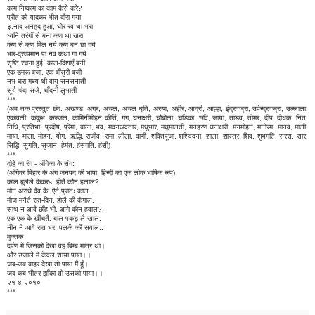
काम निष्काम का काम कैसे करे?
प्रीत को यादकर भीत दौरा गया
३.नाद अनहद हुआ, घोर रव था भरा
ध्वनि तरंगों से बना कण था खरा
कण से कण मिल नये कण बन छा गये
भार-द्रव्यमान पा नव कथा गा गये
सृष्टि रचना हुई, काल-दिशाएँ बनीं
एक डमरू बजा, एक बाँसुरी बजी
नभ-धरा मध्य थी वायु सनसनाती
सूर्य-चंदा सजे, चाँदनी लुभाती
***
(अब तक प्रस्तुत छंद: अखण्ड, अग्र, अचल, अचल धृति, अरुण, अहीर, आर्द्रा, आल्हा, इंद्रवज्रा, उपेन्द्रवज्रा, उल्लाला,
एकावली, ककुभ, कज्जल, कामिनीमोहन कीर्ति, गंग, घनाक्षरी, चौबोला, चंडिका, छवि, जाया, तांडव, तोमर, दीप, दोधक, नित,
निधि, प्रतिभा, प्रदोष, प्रेमा, बाला, भव, मदनअवतार, मधुभार, मधुमालती, मनहरण घनाक्षरी, मनमोहन, मनोरम, मानव, माली,
माया, माला, मोहन, योग, ऋद्धि, राजीव, रामा, लीला, वाणी, शक्तिपूजा, शशिवदना, शाला, शास्त्र, शिव, शुभगति, सरस, सार,
सिद्धि, सुगति, सुजान, हेमंत, हंसगति, हंसी)
***
दोहे का रंग - अंगिका के संग:
(अंगिका बिहार के अंग जनपद की भाषा, हिन्दी का एक लोक भाषिक रूप)
काल बुलैले केकरs, होतै कौन हलाल?
मौन अराधे दैव कै, ऐतै प्रातः काल..
मौज मनैतै रात-दिन, होलै की कंगाल.
साथ न आवै छाँह भी, आगे कौन हवाल?.
एक-एक के खींचतै, बाल-पकड़ लै खाल.
नीन नै आवै रात भर, पलकें करैं सवाल..
मुक्तक
दर्पण में जिसको देखा वह बिम्ब मात्र था।
और उजाले में केवल साया पाया।।
जब-जब बाहर देखा तो पाया मैं हूँ।
जब-कब भीतर झाँका तो उसको पाया।।
२१-४-२०१०
***