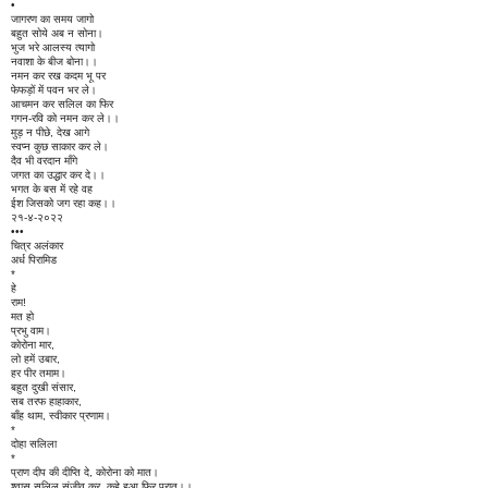
•
जागरण का समय जागो
बहुत सोये अब न सोना।
भुज भरे आलस्य त्यागो
नवाशा के बीज बोना।।
नमन कर रख कदम भू पर
फेफड़ों में पवन भर ले।
आचमन कर सलिल का फिर
गगन-रवि को नमन कर ले।।
मुड़ न पीछे, देख आगे
स्वप्न कुछ साकार कर ले।
दैव भी वरदान माँगे
जगत का उद्धार कर दे।।
भगत के बस में रहे वह
ईश जिसको जग रहा कह।।
२१-४-२०२२
•••
चित्र अलंकार
अर्ध पिरामिड
*
हे
राम!
मत हो
प्रभु वाम।
कोरोना मार,
लो हमें उबार,
हर पीर तमाम।
बहुत दुखी संसार,
सब तरफ हाहाकार,
बाँह थाम, स्वीकार प्रणाम।
*
दोहा सलिला
*
प्राण दीप की दीप्ति दे, कोरोना को मात।
श्वास सलिल संजीव कर, कहे हुआ फिर प्रात।।