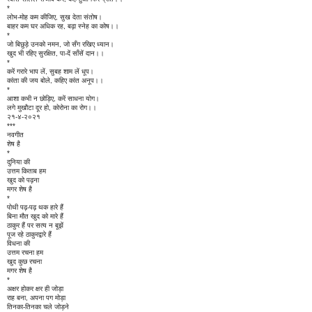
*
लोभ-मोह कम कीजिए, सुख देता संतोष।
बाहर कम घर अधिक रह, बढ़ा स्नेह का कोष।।
*
जो बिछुड़े उनको नमन, जो सँग रखिए ध्यान।
खुद भी रहिए सुरक्षित, पा-दें साँसें दान।।
*
करें गरारे भाप लें, सुबह शाम लें धूप।
कांता की जय बोले, कहिए कांत अनूप।।
*
आशा कभी न छोड़िए, करें साधना योग।
लगे मुखौटा दूर हो, कोरोना का रोग।।
२१-४-२०२१
***
नवगीत
शेष है
*
दुनिया की
उत्तम किताब हम
खुद को पढ़ना
मगर शेष है
*
पोथी पढ़-पढ़ थक हारे हैं
बिना मौत खुद को मारे हैं
ठाकुर हैं पर सत्य न बूझें
पूज रहे ठाकुरद्वारे हैं
विधना की
उत्तम रचना हम
खुद कुछ रचना
मगर शेष है
*
अक्षर होकर क्षर ही जोड़ा
राह बना, अपना पग मोड़ा
तिनका-तिनका चले जोड़ने