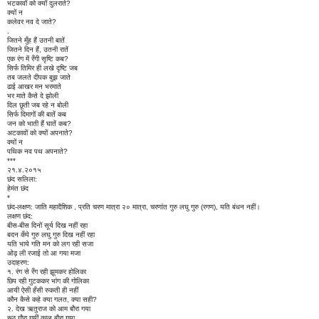
भटकावों को क्यों दुलराते?
क्यों न
कलेवर नव दे जाते?
.
जितने मुँह हैं उतनी बातें
जितने दिन हैं, उतनी रातें
एक रंग में रँगी सृष्टि कब?
सिर्फ तिमिर ही लखे दृष्टि जब
तब जलते दीपक बुझ जाते
ढाई आखर मन भरमाते
भर माते कैसे दे झोली
दिल छूती जब रहे न बोली
सिर्फ दिमागों की बातें कब
जन को भाती हैं घातें कब?
अटकावों को क्यों अपनाते?
क्यों न
पथिक नव पथ अपनाते?
***
२१.४.२०१५
छंद सलिला:
हेमंत छंद
*
छंद-लक्षण: जाति महादैशिक , प्रति चरण मात्रा २० मात्रा, चरणांत गुरु लघु गुरु (रगण), यति बंधन नहीं।
लक्षण छंद:
बीस-बीस दिनों सूर्य दिख नहीं रहा
बदन कँपे गुरु लघु गुरु दिख नहीं रहा
यति भाये गति मन को लग रही सजा
ओढ़ ली रजाई तो आ गया मजा
उदाहरण:
१. रंग से रँग रही झूमकर होलिका
छिप रही गुटककर भांग की गोलिका
आयी ऐसी हँसी रुकती ही नहीं
कौन कैसे कहे क्या गलत, क्या सही?
२. देख ऋतुराज को आम बौरा गया
रूठ गौरा गयीं काल बौरा गया