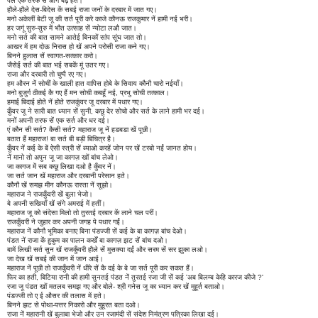
पैले एक तरफ सें आगे बढ़े हते।
हौले-हौले देस-बिदेस कें सबई राजा जनों के दरबार में जात गए।
मनो अकेलीं बेटी जू की सर्त पूरी करे काजे कौनऊ राजकुमार नें हामी नई भरी।
हर जगूं सुरु-सुरु में भौत उत्साह सें न्योटा लऔ जात।
मनो सर्त की बात सामने आतेई बिनकों सांप सूंघ जात तो।
आखर में हम दोऊ निरास हो खें अपने परोसी राजा कने गए।
बिनने हुलास सें स्वागत-सत्कार करो।
जैसेई सर्त की बात भई सबकें मूं उतर गए।
राजा और दरबारी तो चुप्पै रए गए।
हम औरन नें सोचीं के खाली हात वापिस होबे के सिवाय कौनौ चारो नईयाँ।
मनो बुजुर्ग ठीकई कै गए हैं मन सोची कबहूँ नई, प्रभु सोची तत्काल।
हमाई बिदाई होते नें होते राजकुंवर जू दरबार में पधार गए।
कुँवर जू ने सारी बात ध्यान सें सुनी, कछू देर सोचो और सर्त के लाने हामी भर दई।
मनों अपनी तरफ सें एक सर्त और धर दई।
एं कौन सी सर्त? कैसी सर्त? महाराज जू नें हडबडा खें पूछी।
बतात हैं महाराज! बा सर्त बी बड़ी बिचित्र है।
कुँवर नें कई के बें ऐसी स्त्री सें ब्याओ करहें जोन पर खें टरबो नईं जानत होय।
नें मानो तो अपुन जू जा कागज़ खों बांच लेओ।
जा कागज में सब कछू लिखा दओ है कुँवर नें।
जा सर्त जान खें महाराज और दरबानी परेसान हते।
कौनौ खें समझ मीन कौनऊ रास्ता नें सूझो।
महाराज ने राजकुँवरी खें बुला भेजो।
बे अपनी सखियाँ खें संगे अमराई में हतीं।
महाराज जू को संदेसा मिलो तो तुरतई दरबार कें लाने चल परीं।
राजकुँवरी ने जुहार कर अपनी जगह पे पधार गईं।
महाराज नें कौनौ भूमिका बनाए बिना पंडज्जी सें कई के बा कागज़ बांच देओ।
पंडत नें राजा कें हुकुम का पालन कर्खें बा कागज़ झट सें बांच दओ।
बामें लिखी सर्त सुन खें राजकुँवरी हौले सें मुसक्या दईं और सरम सें सर झुका लओ।
जा देख खें सबई की जान में जान आई।
महाराज नें पूछी तो राजकुँवरी नें धीरे सें कै दई के बे जा सर्त पूरी कर सकत हैं।
फिर का हती, बिटिया रानी की हामी सुनतई पंडत नें तुरतई रजा जी सें कई 'अब बिलम्ब केहि कारज कीजे ?'
रजा जू पंडत खों मतलब समझ गए और बोले- श्री गनेस जू का ध्यान कर खें मुहूर्त बताओ।
पंडज्जी तो ए ई औसर की तलास में हते।
बिनने झट से पोथा-पत्तर निकारो और मुहूरत बता दओ।
राजा नें महारानी खें बुलाबा भेजो और उन रजामंदी सें संदेश निमंत्रण पत्रिका लिखा दई।