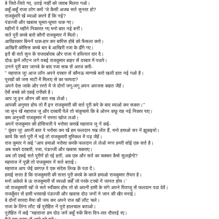
बे जिते-जिते गए, उतई नाहीं को जवाब मिलत गओ।
कहूँ-कहूँ राजा लोग कयें 'जे कैसी अजब सर्त सुनात हो?
राजकुंवरि खें ब्याओ करने हैं कि नई?
पंडज्जी और खबास घूमत-घूमत थक गए।
महीनों पे महीने निकारत गए मनो बात नई बनीं।
सर्त पूरी करबे बारो कौनौ राजकुमार नें मिलो।
आखिरकार बिननें थक-हार कर बापिस होबे को फैसला करो।
आखिरी कोसिस करबे बार बे आखिरी रजा के ढींगे गए।
इतै बी सर्त सुन कें राजदर्बाराब और राजा ने हथियार दार दै।
दोऊ झनें लौटन लगे तबई राजकुमार बाहर सें दरबार में पधारे।
उनने पूरी बात जानबे के बाद रजा साब सें अरज करी-
" महाराज जू! आज लॉन अपने दरबार सें कौनऊ मान्गाबे बारो खली हात नई गओ है।
पुरखों को जस माटी में मिलाए से का फायदा?
अपने देस जाके और रस्ते में जे दोनों जगू-जगू अपन अपजस कहत जैहें।
ऐसें बचबे को एकई तरीको है।
आप जू इन औरन की बात रख लेओ।
आपकी अनुमत होय तो मैं इन राजकुमारी की सर्त पूरी करे के बाद ब्याओ कर सकत।"
जा सुन खें महाराज जू और दरबारी पैले तो संकुचाये कि बे ओरन कछू राह नई निकार पाए।
कम अनुभवी राजकुमार नें रास्ता खोज लओ।
अपनें राजकुमार की होसियारी पे भरोसा करखें महाराज जू नें कई-
" कुंवर जू! अपनी बात पे भरोसा कर खें हम फलदान रख लेंत हैं, मनो हमाओ सर नें झुकइयो।
काये कि सर्त पूरी नें भई तो राजकुमारी मुस्किल में पड़ जैहें।
राज कुमार ने कई "आप हमाओ भरोसा करकें फलदान ले लेओ मगर हमरी सोई एक सर्त है।
अब सबरे दरबारी, रजा, पंडज्जी और खबास चकराए।
अब लौ एकई सर्त पूरीनें हो रई हती, अब एक और सर्त का चक्कर कैसे सुलझेगो?
महाराज नें पूछी तो राजकुमार नें सर्त बताई।
महाराज आप जेई कागज़ पे एक संदेस लिख कें पठा दें।
हमाई सरत है कि राजकुमारी की सरत पूरी करबे के काजे हमाओ राजकुमार तैयार है।
मनो अकेले बे ऊ राजकुमारी सें ब्याओ कर्हें जो परके टरबो नें जानत होय।'
जो राजकुमारी खों जे सर्त स्वीकार होय तो बो अपनी हामी के संगे अपने पिताजू सें फलदान पठा देवें।
राजकुँवर सें हामी भरवाखें पंडज्जी और खवास दोउ जनों ने जान की खैर मनाई।
बे दोनों सारदा मैया की जय कर अपने राज खों लौट चले।
राजा के लिंगा लौट खें पुरोहित नें पूरो हालचाल बताओ।
पुरोहित नें कई "महाराज! हम दोउ जनें कहूँ रुकें बिना दिन-रात दौरतई रए।