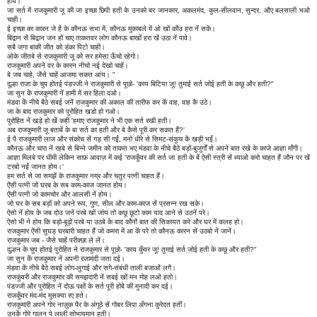
होय।
जा सर्त में राजकुमारी जू की जा इच्छा छिपी हती के उनको बर जानकार, अकलमंद, कुल-सीलवान, सुन्दर, औए बलसाली भओ
चाही।
ई इच्छा का कारन जे है के कौनऊ सभा में, कौनऊ मुकाबले में ओ खों कौउ हरा नें सकें।
बिद्वान सें बिद्वान जन हों चाए ताकतवर लोग कौनऊ बाखों हरा खें उठा नें पावे।
सबै जगा बाकी जीत को डंका पिटो चाही।
ओके जीतबे से राजकुमारी जू को सर हमेसा ऊँचो रहेगो।
राजकुमारी अपने वर के कारन नीचो नई देखो चाहें।
बे जब चाहे, जैसे चाहें आजमा सकत आंय। "
दूल्हा राजा के चुप होतई पंडज्जी ने राजकुमारी से पूछो- 'काय बिटिया जू! तुमाई सर्त जोई हती के कछू और हती?"
जा सुन कें राजकुमारी नें हामी में सर हिला दओ।
मंडवा कें नीचे बैठे सबई जनें राजकुमार की अकाल की तारीफ कर कें वाह, वाह कै उठे।
जा के बाद राजकुमार को पुरोहित खडो हो गओ।
पुरोहित नें खड़े हो खें कही 'हमाए राजकुमार ने भी एक सर्त रखी हती।
अब राजकुमारी जू बताबें के बा सर्त का हती और बे कैसे पूरी कर सकत हैं?'
ई पै राजकुमारी लाज और संकोच सें गड़ सी गईं, मनो धीरे से सिमट-संकुच कें खड़ी भईं।
कौनऊ और चारा नें रहबे से बिन्ने जमीन को ताकत भए मंडवा के नीचे बैठे बड़ों-बुजुर्गों से अपने बात रखे के काजे आज्ञा माँगी।
आज्ञा मिलबे पर धीमी लेकिन साफ़ आवाज़ में कई 'राजकुँवर की सर्त जा हती के बें ऐसी स्त्री सें ब्याओ करो चाहत हैं जौन पर खें
टरबो नईं जानत होय।'
हम सर्त से जा समझें के राजकुमार नम्र और चतुर पत्नी चाहत हैं।
ऐंसी पत्नी जो घरब के सब काम-काज जानत होय।
ऐंसी पत्नी जो कामचोर और आलसी नें होय।
जो घर के सब बड़ों को अपने रूप, गुण, सील और काम-काज सें प्रसन्न रख सके।
ऐसो नें होय के जब दोउ जनें परबे खों जांय तो कछू छूटो काम याद आने से उठनें परे।
ऐसो भी ने होय कि बड़ो-बूढ़ों परबे या उठबे के बाद कौनौ बात की सिकायत करे और घर में कलह हो।
राजकुमार ऐंसी सुघड़ घरबारी चाहत हैं जो कमरा में आ कें परे तो कौनऊ कारन सें उठबो नें जानें।
राजकुमार जब - जैसे चाहें परीक्छा ले लें।
दुल्हन के चुप होतई पुरोहित ने राजकुमार से पूछो- 'काय कुँवर जू! तुमाई सर्त जोई हती के कछू और हती?"
जा सुन कें राजकुमार नें अपनी रजामंदी जता दई।
मंडवा कें नीचे बैठे सबई लोग-लुगाई और सगे-संबंधी ताली बजाओं लगै।
राजकुंवरी और राजकुमार की समझदारी नें सबई खों मन मोह लओ हतो।
पंडज्जी और पुरोहित नें दोऊ पक्षों के सर्त पूरी होबे की मुनादी कर दई।
राजकुँवर मंद-मंद मुसक्या रए हते।
राजकुमारी अपने गोर नाज़ुक पैर के अंगूठे सें गोबर लिपा अँगना कुरेदत हतीं।
उनकें गोरे गालन पे लाली सोभायमान हती।