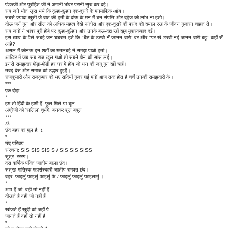
पंडज्जी और पुरोहित जी ने अगली भांवर परानी सुरु कर दई।
सब जनें भौत खुस भये कि दुल्हा-दुल्हन एक-दूसरे के मनमाफिक आंय।
सबसे ज्यादा खुसी जे बात की हती के दोऊ के मन में धन-संपत्ति और दहेज को लोभ ना हतो।
दोऊ जनें गुन और सील को अधिक महत्व देखें संतोस और एक-दूसरे की पसंद को ख्याल रख कें जीवन गुजारन चाहत ते।
सब जनों ने भांवर पूरी होबे पर दूल्हा-दुल्हिन और उनके बऊ-दद्दा खों खूब मुबारकबाद दई।
इस ब्याव के पैले सबई जन घबरात हते कि "बैठ कें उठबो नें जानन बारो" वर और "पर खें टरबो नईं जानन बारी बहू" कहाँ सें
आहें?
असल में कौनऊ इन शर्तों का मतलबई नें समझ पाओ हतो।
आखिर में जब सब राज खुल गओ तो सबनें चैन की सांस लई।
इनसे समझदार मोंड़ा-मोंडी हर घर में होंय जो धन की जगू गुन खों चाहें।
तबई देस और समाज को उद्धार हुइहै।
राजकुमारी और राजकुमार को भए सदियाँ गुजर गईं मनों आज तक होत हैं चर्चे उनकी समझदारी के।
***
एक दोहा
*
हम तो हिंदी के हामी हैं, फूल मिले या धूल
अंग्रेजी को 'सलिल' चुभेंगे, बनकर शूल बबूल
***
ॐ
छंद बहर का मूल है: ८
*
छंद परिचय:
संरचना: SIS SIS SIS S / SIS SIS SISS
सूत्र: रररग।
दस वार्णिक पंक्ति जातीय बाला छंद।
सत्रह मात्रिक महासंस्कारी जातीय रामवत छंद।
बहर: फ़ाइलुं फ़ाइलुं फ़ाइलुं फ़े / फ़ाइलुं फ़ाइलुं फ़ाइलातुं ।
*
आप हैं जो, वही तो नहीं हैं
दीखते है वही जो नहीं हैं
*
खोजते हैं खुदी को जहाँ पे
जानते हैं वहाँ तो नहीं हैं
*