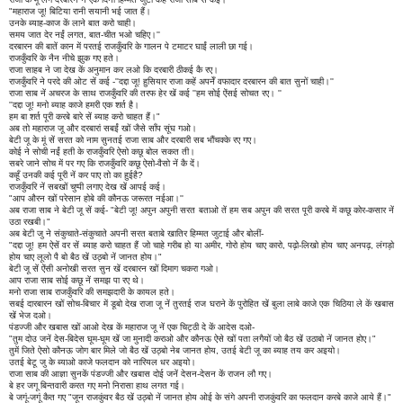
"महाराज जू! बिटिया रानी सयानी भई जात हैं।
उनके ब्याह-काज कें लाने बात करो चाही।
समय जात देर नईं लगत, बात-चीत भओ चहिए।''
दरबारन की बातें कान में परतई राजकुँवरि के गालन पे टमाटर घाईं लाली छा गई।
राजकुँवरि के नैन नीचे झुक गए हते।
राजा साहब ने जा देख कें अनुमान कर लओ कि दरबारी ठीकई कै रए।
राजकुँवरि ने परदे की ओट सें कई -''दद्दा जू! हुसियार राजा कहें अपनेँ वफादार दरबारन की बात सुनों चाही।''
राजा साब नें अचरज के साथ राजकुँवरि की तरफ हेर खें कई ''हम सोई ऐंसई सोचत रए। ''
''दद्दा जू! मनो ब्याह काजे हमरी एक शर्त है।
हम बा शर्त पूरी करबे बारे सें ब्याह करो चाहत हैं।"
अब तो महाराज जू और दरबारां सबईं खों जैसे साँप सूंघ गओ।
बेटी जू के मूं सें सरत को नाम सुनतई राजा साब और दरबारी सब भौंचक्के रए गए।
कोई ने सोची नईं हती के राजकुँवरि ऐसो कछू बोल सकत ती।
सबरे जाने सोच में पर गए कि राजकुँवरि कछू ऐसो-वैसो नें कै दें।
कहूँ उनकी कई पूरी नें कर पाए तो का हुईहै?
राजकुँवरि नें सबखों चुप्पी लगाए देख खें आपई कई।
"आप औरन खों परेसान होबे की कौनऊ जरूरत नईआ।''
अब राजा साब ने बेटी जू सें कई- "बेटी जू! अपुन अपुनी सरत बताओ तें हम सब अपुन की सरत पूरी करबे में कछू कोर-कसार नें
उठा रखबी।"
अब बेटी जु ने संकुचाते-संकुचाते अपनी सरत बताबे खातिर हिम्मत जुटाई और बोलीं-
"दद्दा जू! हम ऐसें वर सें ब्याह करो चाहत हैं जो चाहे गरीब हो या अमीर, गोरो होय चाए कारो, पढ़ो-लिखो होय चाए अनपढ़, लंगड़ो
होय चाए लूलो पै बो बैठ खें उठ्बो नें जानत होय।"
बेटी जू सें ऐंसी अनोखी सरत सुन खें दरबारन खों दिमाग चकरा गओ।
आप राजा साब सोई कछू नें समझ पा रए थे।
मनो राजा साब राजकुँवरि की समझदारी के कायल हते।
सबई दारबारन खों सोच-बिचार में डूबो देख राजा जू नें तुरतई राज घराने कें पुरोहित खें बुला लाबे काजे एक चिठिया ले कें खबास
खें भेज दओ।
पंडज्जी और खबास खों आओ देख कें महाराज जू नें एक चिट्ठी दे कें आदेस दओ-
"तुम दोउ जनें देस-बिदेस घूम-घूम खें जा मुनादी कराओ और कौनऊ ऐसे खों पता लगैयों जो बैठ खें उठाबो नें जानत होए।"
तुमें जिते ऐसो कौनऊ जोग बार मिले जो बैठ खें उठ्बो नेब जानत होय, उतई बेटी जू का ब्याह तय कर अइयो।
उतई बेटू जु के ब्याओ काजे फलदान को नारियल धर अइयो।
राजा साब की आज्ञा सुनकें पंडज्जी और खबास दोई जनें देसन-देसन कें राजन लौ गए।
बे हर जगू बिन्तवारी करत गए मनो निरासा हाथ लगत गई।
बे जगूं-जगूं कैत गए "जून राजकुंवर बैठ खें उठ्बो नें जानत होय ओई के संगे अपनी राजकुंवरि का फलदान करबे काजे आये हैं।"