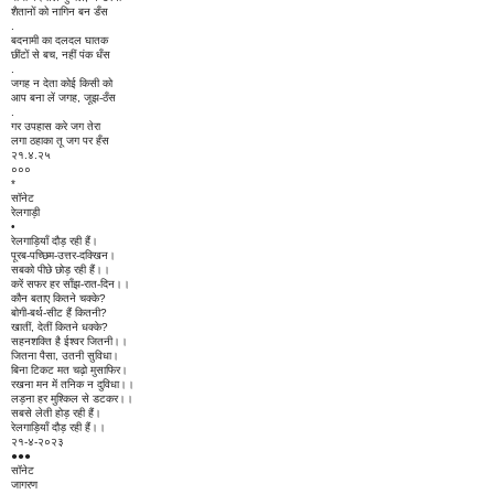
शैतानों को नागिन बन डँस
.
बदनामी का दलदल घातक
छींटों से बच, नहीं पंक धँस
.
जगह न देता कोई किसी को
आप बना लें जगह, जूझ-ठँस
.
गर उपहास करे जग तेरा
लगा ठहाका तू जग पर हँस
२१.४.२५
०००
*
सॉनेट
रेलगाड़ी
•
रेलगाड़ियाँ दौड़ रही हैं।
पूरब-पच्छिम-उत्तर-दक्खिन।
सबको पीछे छोड़ रही हैं।।
करें सफर हर साँझ-रात-दिन।।
कौन बताए कितने चक्के?
बोगी-बर्थ-सीट हैं कितनी?
खातीं, देतीं कितने धक्के?
सहनशक्ति है ईश्वर जितनी।।
जितना पैसा, उतनी सुविधा।
बिना टिकट मत चढ़ो मुसाफिर।
रखना मन में तनिक न दुविधा।।
लड़ना हर मुश्किल से डटकर।।
सबसे लेती होड़ रही हैं।
रेलगाड़ियाँ दौड़ रही हैं।।
२१-४-२०२३
●●●
सॉनेट
जागरण