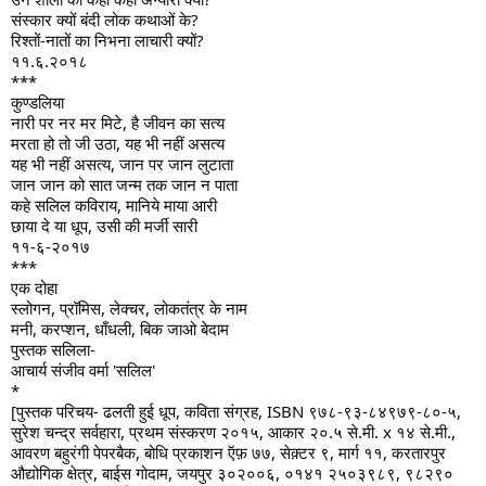
संस्कार क्यों बंदी लोक कथाओं के?
रिश्तों-नातों का निभना लाचारी क्यों?
११.६.२०१८
***
कुण्डलिया
नारी पर नर मर मिटे, है जीवन का सत्य
मरता हो तो जी उठा, यह भी नहीं असत्य
यह भी नहीं असत्य, जान पर जान लुटाता
जान जान को सात जन्म तक जान न पाता
कहे सलिल कविराय, मानिये माया आरी
छाया दे या धूप, उसी की मर्जी सारी
११-६-२०१७
***
एक दोहा 
स्लोगन, प्रॉमिस, लेक्चर, लोकतंत्र के नाम 
मनी, करप्शन, धाँधली, बिक जाओ बेदाम
पुस्तक सलिला-
आचार्य संजीव वर्मा 'सलिल'
*
[पुस्तक परिचय- ढलती हुई धूप, कविता संग्रह, ISBN ९७८-९३-८४९७९-८०-५, 
सुरेश चन्द्र सर्वहारा, प्रथम संस्करण २०१५, आकार २०.५ से.मी. x १४ से.मी., 
आवरण बहुरंगी पेपरबैक, बोधि प्रकाशन ऍफ़ ७७, सेक़्टर ९, मार्ग ११, करतारपुर 
औद्योगिक क्षेत्र, बाईस गोदाम, जयपुर ३०२००६, ०१४१ २५०३९८९, ९८२९० 