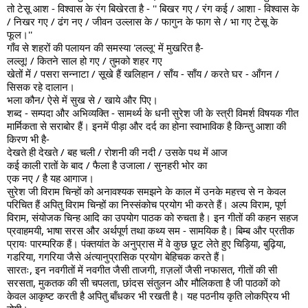
तो टेसू आश - विश्वास के रंग बिखेरता है - '' बिखर गए / रंग कई / आशा - विश्वास के 
/ निखर गए / ढंग नए / जीवन उल्लास के / फागुन के फाग से / भा गए टेसू के 
फूल।''
गाँव से शहरों की पलायन की समस्या 'लल्लू' में मुखरित है-
लल्लू! / कितने साल हो गए / तुमको शहर गए
खेतों में / पसरा सन्नाटा / सूखे हैं खलिहान / साँय - साँय / करते घर - आँगन / 
सिसक रहे दालान।
भला कौन/ ऐसे में सुख से / खाये और पिए।
शब्द - सम्पदा और अभिव्यक्ति - सामर्थ्य के धनी सुरेश जी के स्त्री विमर्श विषयक गीत 
मार्मिकता से सराबोर हैं। इनमें पीड़ा और दर्द का होना स्वाभाविक है किन्तु आशा की 
किरण भी है-
देखते ही देखते / बह चली / रोशनी की नदी / उसके पथ में आज
कई काली रातों के बाद / फैला है उजाला / सुनहरी भोर का
एक नए / है यह आगाज।
सुरेश जी विराम चिन्हों को अनावश्यक समझने के काल में उनके महत्त्व से न केवल 
परिचित हैं अपितु विराम चिन्हों का निस्संकोच प्रयोग भी करते हैं। अल्प विराम, पूर्ण 
विराम, संयोजक चिन्ह आदि का उपयोग पाठक को रुचता है। इन गीतों की कहन सहज 
प्रवाहमयी, भाषा सरस और अर्थपूर्ण तथा कथ्य सम - सामयिक है। बिम्ब और प्रतीक 
प्रायः पारम्परिक हैं। पंक्तयांत के अनुप्रास में वे कुछ छूट लेते हुए चिड़िया, बुढ़िया, 
गडरिया, गगरिया जैसे अंत्यानुप्रासिक प्रयोग बेहिचक करते हैं।
सारतः, इन नवगीतों में नवगीत जैसी ताजगी, ग़ज़लों जैसी नफासत, गीतों की सी 
सरसता, मुकतक की सी चपलता, छांदस संतुलन और मौलिकता है जी पाठकों को 
केवल आकृष्ट करती है अपितु बाँधकर भी रखती है। यह पठनीय कृति लोकप्रिय भी 