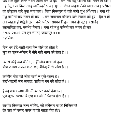
उठ मिल झुक कहते नयन खोलो मन के द्वार। मना रहे मधु यामिनी चार नयन हो चार।
. हनीमून पर किस तरह जाएँ बढ़ते भाव। युवा न बंधन चाहता रोको खाता ताव। परंपरा
को छोड़कर करे कुछ नया चाव। निशा निमंत्रण दे कहे भोगो शुभ अँधियार। मना रहे
मधु यामिनी चार नयन हो चार। . मन समानता माँगकर करे निकट को दूर। द्वैत न हो
तन चाहता हो अद्वैती नूर। करे अदेखा समर्पण विह्वल नयन हो सूर। रसानंद
सहभागिता कर, मतभेद बिसार। मना रहे मधु यामिनी चार नयन हो चार।
११.६.२०२६ एल एन सी टी, जबलपुर ०००
ग़ज़लिका
.
दिन भर ईंटें-माटी-गारा बिन बोले जो ढोता है।
चुप रह श्रम-सीकर में भीगे नहीं भाग्य को रोता है।।
.
उससे कोई क्या छीनेगा, नहीं जोड़ पाता जो कुछ।
रोज उगाता फसल काट खा, बेफिक्री से सोता है।।
.
कर्मवीर गीता को जीता कभी न पूजे-पढ़ता है।
रोटी-चटनी भोग लगाता, शांति न मन की खोता है।।
.
है वह पत्थर लगा नींव में उस पर बनते देवालय।
पुजे दूसरा पत्थर विग्रह बन जो निष्क्रिय होता है।।
.
सार्थक किसका जन्म सोचिए, जो सक्रिय या जो निष्क्रिय?
तैर रहा जो ऊपर ऊपर या जो खाता गोता है??