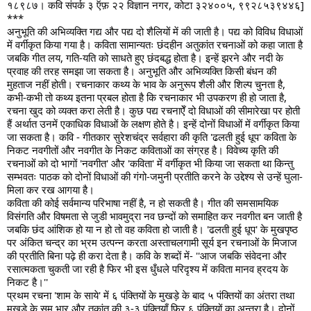
१८९८७। कवि संपर्क ३ ऍफ़ २२ विज्ञान नगर, कोटा ३२४००५, ९९२८५३९४४६]
***
अनुभूति की अभिव्यक्ति गद्य और पद्य दो शैलियों में की जाती है। पद्य को विविध विधाओं 
में वर्गीकृत किया गया है। कविता सामान्यतः छंदहीन अतुकांत रचनाओं को कहा जाता है 
जबकि गीत लय, गति-यति को साधते हुए छंदबद्ध होता है। इन्हें झरने और नदी के 
प्रवाह की तरह समझा जा सकता है। अनुभूति और अभिव्यक्ति किसी बंधन की 
मुहताज नहीं होती। रचनाकार कथ्य के भाव के अनुरूप शैली और शिल्प चुनता है, 
कभी-कभी तो कथ्य इतना प्रबल होता है कि रचनाकार भी उपकरण ही हो जाता है, 
रचना खुद को व्यक्त करा लेती है। कुछ पद्य रचनाऐँ दो विधाओं की सीमारेखा पर होती 
हैं अर्थात उनमें एकाधिक विधाओं के लक्षण होते है। इन्हें दोनों विधाओं में वर्गीकृत किया 
जा सकता है। कवि - गीतकार सुरेशचंद्र सर्वहारा की कृति 'ढलती हुई धूप' कविता के 
निकट नवगीतों और नवगीत के निकट कविताओं का संग्रह है। विवेच्य कृति की 
रचनाओं को दो भागों 'नवगीत' और 'कविता' में वर्गीकृत भी किया जा सकता था किन्तु 
सम्भवतः पाठक को दोनों विधाओं की गंगो-जमुनी प्रतीति करने के उद्देश्य से उन्हें घुला-
मिला कर रख आगया है।
कविता की कोई सर्वमान्य परिभाषा नहीं है, न हो सकती है। गीत की समसामयिक 
विसंगति और विषमता से जुडी भावमुद्रा नव छन्दों को समाहित कर नवगीत बन जाती है 
जबकि छंद आंशिक हो या न हो तो वह कविता हो जाती है। 'ढलती हुई धूप' के मुखपृष्ठ 
पर अंकित चन्द्र का भ्रम उत्पन्न करता अस्ताचलगामी सूर्य इन रचनाओं के मिजाज 
की प्रतीति बिना पढ़े ही करा देता है। कवि के शब्दों में- ''आज जबकि संवेदना और 
रसात्मकता चुकती जा रही है फिर भी इस धुँधले परिदृश्य में कविता मानव ह्रदय के 
निकट है।''
प्रथम रचना 'शाम के साये' में ६ पंक्तियों के मुखड़े के बाद ५ पंक्तियों का अंतरा तथा 
मुखड़े के सम भार और तुकांत की ३-३ पंक्तियाँ फिर ६ पंक्तियों का अन्तरा है। दोनों 