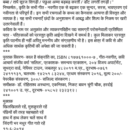
बब्बा / तापें सूरज सिगड़ी / पछुआ अम्मा बड़बड़ करतीं / डाँट लगतीं तगड़ी।''
निष्कर्षतः, कृति के सभी गीत - नवगीत एक से बढ़कर एक सुन्दर, सरस, भावप्रवण एवं 
नवीनता से परिपूर्ण हैं। इन सभी रचनाओं के कथ्य का कैनवास अत्यन्त ही विस्तृत और 
व्यापक है। यह सभी रचनाएँ छंदों के अनुशासन में आबद्ध और शिल्प के निकष पर खरी 
उतरनेवाली हैं।
कविता के नाम पर अतुकांत और व्याकरणविहीन पद्य सामग्री परोसनेवाली प्रतिष्ठित 
पत्र - पत्रिकाओं को प्रस्तुत कृति आईना दिखने में समर्थ है। कुल मिलाकर प्रस्तुत 
कृति पठनीय ही नहीं अपितु मननीय और संग्रहणीय भी है। इस क्षेत्र में कवि से और 
अधिक सार्थक कृतियों की अपेक्षा की जा सकती है।
***
पुस्तक विवरण- काल है संक्रांति का, ISBN ८१७७६१०००-७ , गीत-नवगीत, कवि 
आचार्य संजीव वर्मा 'सलिल', प्रकाशक- समन्वय प्रकाशन, २०४ विजय अपार्टमेंट, 
सुभद्रा वार्ड, नेपियर टाउन, जबलपुर ४८२०११ म.प्र., दूरभाष-०७६१ 
२४१११३१, चलभाष- ९४२५१ ८३२४४, प्रथम संस्करण २०१६, मूल्य २००/- 
पेपरबैक संस्करण, ३००/- सजिल्द संस्करण।
समीक्षक- डॉ. रोहिताश्व अस्थाना, एकन्तिका, निकट बावन चुंगी चौक, हरदोई 
२४१००१ उ. प्र., दूरभाष- ०५८५२ २३२३९२।
***
मुक्तक
खिलखिलाते रहें, मुसकुराते रहें
पंछियों की तरह चहचहाते रहें
हाथ में हाथ लेकर चलें साथ में
जिंदगी भर मधुर गीत गाते रहें
११-६-२०१४