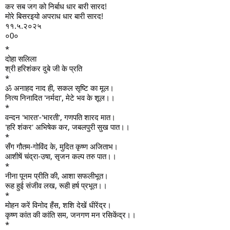
कर सब जग को निर्बाध धार बारी सारद!
मोरे बिसरइयो अपराध धार बारी सारद!
११.५.२०२५
०0०
*
दोहा सलिला
श्री हरिशंकर दुबे जी के प्रति
*
ॐ अनाहद नाद ही, सकल सृष्टि का मूल।
नित्य निनादित 'नर्मदा', मेटे भव के शूल।।
*
वन्दन 'भारत'-'भारती', गणपति शारद मात।
'हरि शंकर' अभिषेक कर, जबलपुरी सुख पात।।
*
सँग गौतम-गोविंद के, मुदित कृष्ण अजिताभ।
आशीषें चंद्रा-उषा, सृजन कल्प तरु पात।।
*
नीना पूनम प्रीति की, आशा सफलीभूत।
रूह हुई संजीव लख, रूही हर्ष प्रभूत।।
*
मोहन करें विनोद हँस, शशि देखें धीरेंद्र।
कृष्ण कांत की कांति सम, जनगण मन रसिकेंद्र।।
*