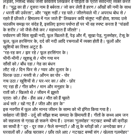
लड़की, निशब्द संबंध जैसी कवितायें लिखकर वे पीड़ितों के प्रति संवेदनाएं व्यक्त करते 
हैं। ''युद्ध का ही / दूसरा नाम है बर्बरता / जो कर लेती है हरण / आँखों की नमी के साथ 
/ धरती की उर्वरता'', और ''खुश नहीं / रह पाते / जीतनेवाले भी / अपराध बोध से / 
रहते हैं छीजते / हिमालय में गल जाते हैं'' लिखकर कवि संतुष्ट नहीं होता, शायद उसे 
पाठकीय समझ पर संदेह है, इसलिए इतना पर्याप्त हों पर भी वह स्पष्ट करता है ''पांडवों 
के शरीर / जो जैसे-तैसे कर / महाभारत हैं जीतते''।
पर्यावरण की चिंता सूखी नदी, फूल खिलते हैं, पेड़ और मैं, सूखा पेड़, गुलमोहर, टेसू के 
फूल, फूल हरसिंगार के, दर्द की नदी आदि रचनाओं में व्यक्त होती है। फूलों और 
खुशियों का रिश्ता अटूट है-
''रह-रह कर / झर रहे / फूल हरसिंगार के।
भीनी-भीनी / खुशबू से / भीग गया मन
साँसों को / बाँध रहा / नेह का बंधन
लौट रहे / दिन फिर से / प्यार और दुलार के।
थिरक उठा / मस्ती से / आँगन का पोर - पोर
नच उठा / खुशियों से / घर-भर का / ओर - छोर
गए रहा ही / गीत कौन / मान और मनुहार के।
रातों को / खिलते थे / जीवन में झूमते
प्रातः को / हँस - हँस अब / मौत को हैं चूमते
अर्थ सारे / खो गए हैं / जीत और हार के''
इस नवगीत में फूल और मानव जीवन के साम्य को भी इंगित किया गया है।
सर्वहारा जी हिंदी - उर्दू की साँझा शब्द सम्पदा के हिमायती हैं। गीतों के कथ्य आम जन 
को सहजता से ग्राह्य हो सकने योग्य हैं। उनका 'गुलमोहर' नटखट बच्चों की क्रीड़ा 
का साथी है '' दूर - दूर तक / फैले सन्नाटों / औे लू के थपेड़ों को / अनदेखा कर / 
घरवालों की / आँख चुराकर / छाँव तले आए / नटखट बच्चों संग / खेलता गुलमोहर'' 