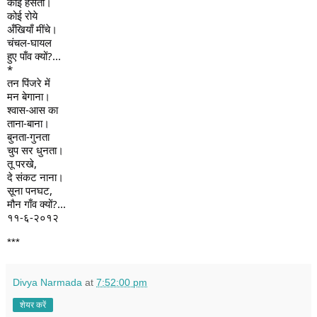
कोई हँसता।
कोई रोये
अँखियाँ मींचे।
चंचल-घायल
हुए पाँव क्यों?...
*
तन पिंजरे में
मन बेगाना।
श्वास-आस का
ताना-बाना।
बुनता-गुनता
चुप सर धुनता।
तू परखे,
दे संकट नाना।
सूना पनघट,
मौन गाँव क्यों?...
११-६-२०१२
***
Divya Narmada
at
7:52:00 pm
शेयर करें