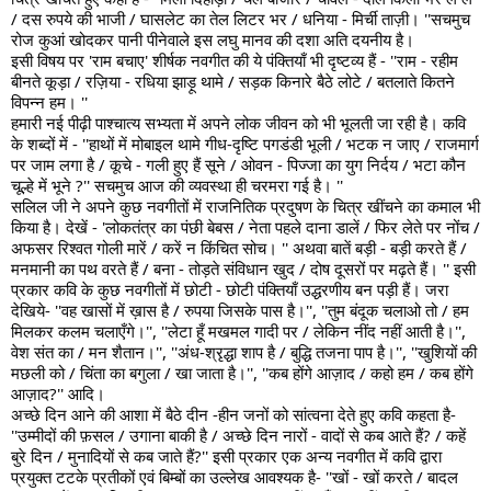
/ दस रुपये की भाजी / घासलेट का तेल लिटर भर / धनिया - मिर्ची ताज़ी। ''सचमुच 
रोज कुआं खोदकर पानी पीनेवाले इस लघु मानव की दशा अति दयनीय है।
इसी विषय पर 'राम बचाए' शीर्षक नवगीत की ये पंक्तियाँ भी दृष्टव्य हैं - ''राम - रहीम 
बीनते कूड़ा / रज़िया - रधिया झाड़ू थामे / सड़क किनारे बैठे लोटे / बतलाते कितने 
विपन्न हम। ''
हमारी नई पीढ़ी पाश्चात्य सभ्यता में अपने लोक जीवन को भी भूलती जा रही है। कवि 
के शब्दों में - ''हाथों में मोबाइल थामे गीध-दृष्टि पगडंडी भूली / भटक न जाए / राजमार्ग 
पर जाम लगा है / कूचे - गली हुए हैं सूने / ओवन - पिज्जा का युग निर्दय / भटा कौन 
चूल्हे में भूने ?'' सचमुच आज की व्यवस्था ही चरमरा गई है। ''
सलिल जी ने अपने कुछ नवगीतों में राजनितिक प्रदुषण के चित्र खींचने का कमाल भी 
किया है। देखें - 'लोकतंत्र का पंछी बेबस / नेता पहले दाना डालें / फिर लेते पर नोंच / 
अफसर रिश्वत गोली मारें / करें न किंचित सोच। '' अथवा बातें बड़ी - बड़ी करते हैं / 
मनमानी का पथ वरते हैं / बना - तोड़ते संविधान खुद / दोष दूसरों पर मढ़ते हैं। '' इसी 
प्रकार कवि के कुछ नवगीतों में छोटी - छोटी पंक्तियाँ उद्धरणीय बन पड़ी हैं। जरा 
देखिये- ''वह खासों में ख़ास है / रुपया जिसके पास है।'', ''तुम बंदूक चलाओ तो / हम 
मिलकर कलम चलाएँगे।'', ''लेटा हूँ मखमल गादी पर / लेकिन नींद नहीं आती है।'', 
वेश संत का / मन शैतान।'', ''अंध-श्रृद्धा शाप है / बुद्धि तजना पाप है।'', ''खुशियों की 
मछली को / चिंता का बगुला / खा जाता है।'', ''कब होंगे आज़ाद / कहो हम / कब होंगे 
आज़ाद?'' आदि।
अच्छे दिन आने की आशा में बैठे दीन -हीन जनों को सांत्वना देते हुए कवि कहता है- 
''उम्मीदों की फ़सल / उगाना बाकी है / अच्छे दिन नारों - वादों से कब आते हैं? / कहें 
बुरे दिन / मुनादियों से कब जाते हैं?'' इसी प्रकार एक अन्य नवगीत में कवि द्वारा 
प्रयुक्त टटके प्रतीकों एवं बिम्बों का उल्लेख आवश्यक है- ''खों - खों करते / बादल 