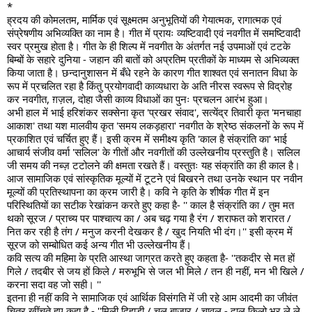
*
ह्रदय की कोमलतम, मार्मिक एवं सूक्ष्मतम अनुभूतियों की गेयात्मक, रागात्मक एवं 
संप्रेषणीय अभिव्यक्ति का नाम है। गीत में प्रायः व्यष्टिवादी एवं नवगीत में समष्टिवादी 
स्वर प्रमुख होता है। गीत के ही शिल्प में नवगीत के अंतर्गत नई उपमाओं एवं टटके 
बिम्बों के सहारे दुनिया - जहान की बातों को अप्रतिम प्रतीकों के माध्यम से अभिव्यक्त 
किया जाता है। छन्दानुशासन में बँधे रहने के कारण गीत शाश्वत एवं सनातन विधा के 
रूप में प्रचलित रहा है किंतु प्रयोगवादी काव्यधारा के अति नीरस स्वरूप से विद्रोह 
कर नवगीत, ग़ज़ल, दोहा जैसी काव्य विधाओं का पुनः प्रचलन आरंभ हुआ।
अभी हाल में भाई हरिशंकर सक्सेना कृत 'प्रखर संवाद', सत्येंद्र तिवारी कृत 'मनचाहा 
आकाश' तथा यश मालवीय कृत 'समय लकड़हारा' नवगीत के श्रेष्ठ संकलनों के रूप में 
प्रकाशित एवं चर्चित हुए हैं। इसी क्रम में समीक्ष्य कृति 'काल है संक्रांति का' भाई 
आचार्य संजीव वर्मा 'सलिल' के गीतों और नवगीतों की उल्लेखनीय प्रस्तुति है। सलिल 
जी समय की नब्ज़ टटोलने की क्षमता रखते हैं। वस्तुतः यह संक्रांति का ही काल है। 
आज सामाजिक एवं सांस्कृतिक मूल्यों में टूटने एवं बिखरने तथा उनके स्थान पर नवीन 
मूल्यों की प्रतिस्थापना का क्रम जारी है। कवि ने कृति के शीर्षक गीत में इन 
परिस्थितियों का सटीक रेखांकन करते हुए कहा है- '' काल है संक्रांति का / तुम मत 
थको सूरज / प्राच्य पर पाश्चात्य का / अब चढ़ गया है रंग / शराफत को शरारत / 
नित कर रही है तंग / मनुज करनी देखकर है / खुद नियति भी दंग।'' इसी क्रम में 
सूरज को सम्बोधित कई अन्य गीत भी उल्लेखनीय हैं।
कवि सत्य की महिमा के प्रति आस्था जाग्रत करते हुए कहता है- ''तकदीर से मत हों 
गिले / तदबीर से जय हों किले / मरुभूभि से जल भी मिले / तन ही नहीं, मन भी खिले / 
करना सदा वह जो सही। ''
इतना ही नहीं कवि ने सामाजिक एवं आर्थिक विसंगति में जी रहे आम आदमी का जीवंत 
चित्र खींचते हुए कहा है - ''मिली दिहाड़ी / चल बाजार / चावल - दाल किलो भर ले ले 