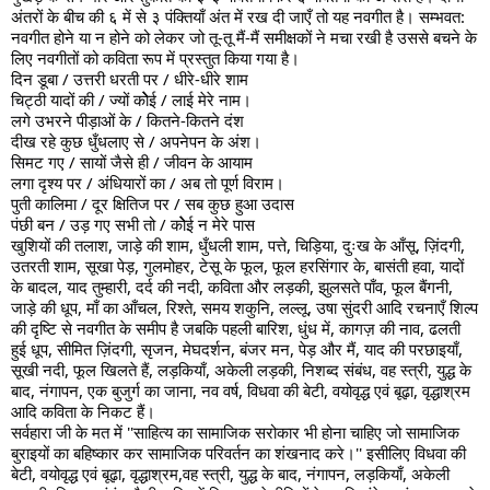
अंतरों के बीच की ६ में से ३ पंक्तियाँ अंत में रख दी जाएँ तो यह नवगीत है। सम्भवत: 
नवगीत होने या न होने को लेकर जो तू-तू मैं-मैं समीक्षकों ने मचा रखी है उससे बचने के 
लिए नवगीतों को कविता रूप में प्रस्तुत किया गया है।
दिन डूबा / उत्तरी धरती पर / धीरे-धीरे शाम
चिट्ठी यादों की / ज्यों कोेेई / लाई मेरे नाम।
लगे उभरने पीड़ाओं के / कितने-कितने दंश
दीख रहे कुछ धुँधलाए से / अपनेपन के अंश।
सिमट गए / सायों जैसे ही / जीवन के आयाम
लगा दृश्य पर / अंधियारों का / अब तो पूर्ण विराम।
पुती कालिमा / दूर क्षितिज पर / सब कुछ हुआ उदास
पंछी बन / उड़ गए सभी तो / कोेेई न मेरे पास
खुशियों की तलाश, जाड़े की शाम, धुँधली शाम, पत्ते, चिड़िया, दुःख के आँसू, ज़िंदगी, 
उतरती शाम, सूखा पेड़, गुलमोहर, टेसू के फूल, फूल हरसिंगार के, बासंती हवा, यादों 
के बादल, याद तुम्हारी, दर्द की नदी, कविता और लड़की, झुलसते पाँव, फूल बैंगनी, 
जाड़े की धूप, माँ का आँचल, रिश्ते, समय शकुनि, लल्लू, उषा सुंदरी आदि रचनाएँ शिल्प 
की दृष्टि से नवगीत के समीप है जबकि पहली बारिश, धुंध में, कागज़ की नाव, ढलती 
हुई धूप, सीमित ज़िंदगी, सृजन, मेघदर्शन, बंजर मन, पेड़ और मैं, याद की परछाइयाँ, 
सूखी नदी, फूल खिलते हैं, लड़कियाँ, अकेली लड़की, निशब्द संबंध, वह स्त्री, युद्ध के 
बाद, नंगापन, एक बुजुर्ग का जाना, नव वर्ष, विधवा की बेटी, वयोवृद्ध एवं बूढ़ा, वृद्धाश्रम 
आदि कविता के निकट हैं।
सर्वहारा जी के मत में ''साहित्य का सामाजिक सरोकार भी होना चाहिए जो सामाजिक 
बुराइयों का बहिष्कार कर सामाजिक परिवर्तन का शंखनाद करे।'' इसीलिए विधवा की 
बेटी, वयोवृद्ध एवं बूढ़ा, वृद्धाश्रम,वह स्त्री, युद्ध के बाद, नंगापन, लड़कियाँ, अकेली 