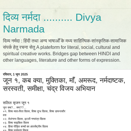
दिव्य नर्मदा .......... Divya
Narmada
दिव्य नर्मदा : हिंदी तथा अन्य भाषाओँ के मध्य साहित्यिक-सांस्कृतिक-सामाजिक
संपर्क हेतु रचना सेतु A plateform for literal, social, cultural and
spiritual creative works. Bridges gap between HINDI and
other languages, literature and other forms of expression.
रविवार, 1 जून 2025
जून १, कब क्या, मुक्तिका, माँ, अमरूद, नर्मदाष्टक,
सरस्वती, समीक्षा, चंद्र विजय अभियान
सलिल सृजन जून १
जून कब?... क्या??...
०१. विश्व माता-पिता दिवस, विश्व दुग्ध दिवस, विश्व डायनासौर
वस
०२. तेलंगाना दिवस, इटली गणतंत्र दिवस
०३. विश्व साइकिल दिवस
०४. हिंसा पीड़ित बच्चों का अंतर्राष्ट्रीय दिवस
०५. विश्व पर्यावरण दिवस