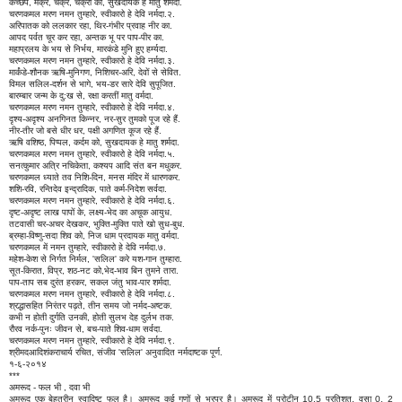
कच्छप, मक्र, चक्र, चक्री को, सुखदायक हे मातु शर्मदा.
चरणकमल मरण नमन तुम्हारे, स्वीकारो हे देवि नर्मदा.२.
अरिपातक को ललकार रहा, थिर-गंभीर प्रवाह नीर का.
आपद पर्वत चूर कर रहा, अन्तक भू पर पाप-पीर का.
महाप्रलय के भय से निर्भय, मारकंडे मुनि हुए हर्म्यदा.
चरणकमल मरण नमन तुम्हारे, स्वीकारो हे देवि नर्मदा.३.
मार्कंडे-शौनक ऋषि-मुनिगण, निशिचर-अरि, देवों से सेवित.
विमल सलिल-दर्शन से भागे, भय-डर सारे देवि सुपूजित.
बारम्बार जन्म के दु:ख से, रक्षा करतीं मातु वर्मदा.
चरणकमल मरण नमन तुम्हारे, स्वीकारो हे देवि नर्मदा.४.
दृश्य-अदृश्य अनगिनत किन्नर, नर-सुर तुमको पूज रहे हैं.
नीर-तीर जो बसे धीर धर, पक्षी अगणित कूज रहे हैं.
ऋषि वशिष्ठ, पिप्पल, कर्दम को, सुखदायक हे मातु शर्मदा.
चरणकमल मरण नमन तुम्हारे, स्वीकारो हे देवि नर्मदा.५.
सनत्कुमार अत्रि नचिकेता, कश्यप आदि संत बन मधुकर.
चरणकमल ध्याते तव निशि-दिन, मनस मंदिर में धारणकर.
शशि-रवि, रन्तिदेव इन्द्रादिक, पाते कर्म-निदेश सर्वदा.
चरणकमल मरण नमन तुम्हारे, स्वीकारो हे देवि नर्मदा.६.
दृष्ट-अदृष्ट लाख पापों के, लक्ष्य-भेद का अचूक आयुध.
तटवासी चर-अचर देखकर, भुक्ति-मुक्ति पाते खो सुध-बुध.
ब्रम्हा-विष्णु-सदा शिव को, निज धाम प्रदायक मातु वर्मदा.
चरणकमल में नमन तुम्हारे, स्वीकारो हे देवि नर्मदा.७.
महेश-केश से निर्गत निर्मल, 'सलिल' करे यश-गान तुम्हारा.
सूत-किरात, विप्र, शठ-नट को,भेद-भाव बिन तुमने तारा.
पाप-ताप सब दुरंत हरकर, सकल जंतु भाव-पार शर्मदा.
चरणकमल मरण नमन तुम्हारे, स्वीकारो हे देवि नर्मदा.८.
श्रद्धासहित निरंतर पढ़ते, तीन समय जो नर्मद-अष्टक.
कभी न होती दुर्गति उनकी, होती सुलभ देह दुर्लभ तक.
रौरव नर्क-पुनः जीवन से, बच-पाते शिव-धाम सर्वदा.
चरणकमल मरण नमन तुम्हारे, स्वीकारो हे देवि नर्मदा.९.
श्रीमदआदिशंकराचार्य रचित, संजीव 'सलिल' अनुवादित नर्मदाष्टक पूर्ण.
१-६-२०१४
***
अमरूद - फल भी , दवा भी
अमरूद एक बेहतरीन स्वादिष्ट फल है। अमरूद कई गुणों से भरपूर है। अमरूद में प्रोटीन 10.5 प्रतिशत, वसा 0. 2