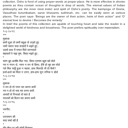
collection. Osho is fond of using proper words at proper place. He is more effective in shorter
poems as they contain ocean of thoughts in drop of words. The eternal values of Indian
philosophy are the inner most instict and spirit of Osho's poetry. The karmyoga of Geeta,
Vasudhaiv kutumbakam, sarve bhavantu sukhinah, etc. can be easily seen at various
places. The poet says- 'Beings are the owner of their action, heirs of their action" and 'O'
eternal love to devine / Becomes the remedy.'
In brief the poems of this collection are apable of touching heart and take the reader in a
delighted world of kindness and broadness. The poet prefers spirituality over materialism.
१-६-२०१९
***
मुक्तक
कभी दुआ तो कभी बद्दुआ से लड़ते हुए
जयी जवान सदा सरहदों पे बढ़ते हुए .
उठाये हाथ में पत्थर मिले वतनवाले
शहादतों पे चढ़ा पुष्प, चित्र मढ़ते हुए .
*
चरण छुए आशीष मिल गया, किया प्रणाम खुश रहो बोले
नम न नयन थे, नमन न मन से किया, हँसे हो चुप बम भोले
गले मिल सकूँ हुआ न सहस, हाथ मिलाऊँ भी तो कैसे?
हलो-हलो का मिला न उत्तर, हाय-हाय सुन तनिक न डोले
१-६-२०१७
***
मुक्तक
न मन हो तो नमन मत करना कभी
नम न हो तो भाव मत वरना कभी
अभावों से निभाओ तो बात है
स्वभावों को विलग मत करना कभी
१-६-२०१६
***
नवगीत:
*
उत्तरायण की
सदा चर्चा रही है
*
तीर शैया पर रही सोती विरासत