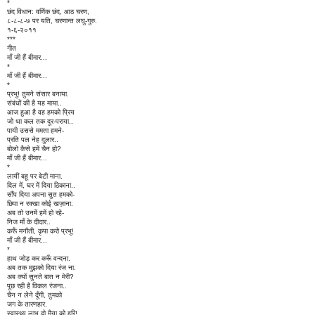
*
छंद विधान: वर्णिक छंद, आठ चरण,
८-८-८-७ पर यति, चरणान्त लघु-गुरु.
१-६-२०११
***
गीत
माँ जी हैं बीमार...
*
माँ जी हैं बीमार...
*
प्रभु! तुमने संसार बनाया.
संबंधों की है यह माया..
आज हुआ है वह हमको प्रिय
जो था कल तक दूर-पराया..
पायी उससे ममता हमने-
प्रति पल नेह दुलार..
बोलो कैसे हमें चैन हो?
माँ जी हैं बीमार...
*
लायीं बहू पर बेटी माना.
दिल में, घर में दिया ठिकाना..
सौंप दिया अपना सुत हमको-
छिपा न रक्खा कोई खज़ाना.
अब तो उनमें हमें हो रहे-
निज माँ के दीदार..
करूँ मनौती, कृपा करो प्रभु!
माँ जी हैं बीमार...
*
हाथ जोड़ कर करूँ वन्दना.
अब तक मुझको दिया रंज ना.
अब क्यों सुनते बात न मेरी?
पूछ रही है विकल रंजना..
चैन न लेने दूँगी, तुमको
जग के तारणहार.
स्वास्थ्य लाभ दो मैया को हरि!