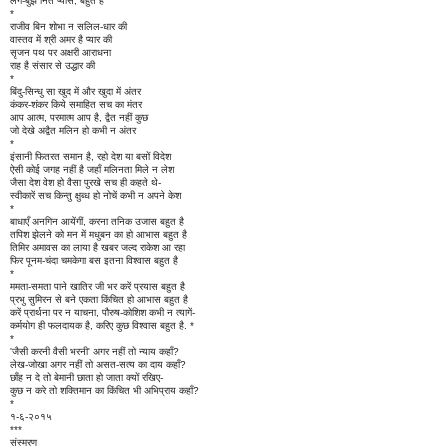
लगे-बुझे नित प्यास, बहुत है
*
राजीव बिन शोभा न सलिल-धार की
वास्तव में श्री अमर है प्यार की
सृजन पथ पर अक्षरी आराधना
राह है संसार से उद्धार की
*
बिंदु-सिन्धु सा खुद में और खुदा में अंतर
कंकर-शंकर किये समाहित सच का मंतर
आप आत्म, परमात्म आप है, द्वैत नहीं कुछ
जो देखे अद्वैत मलिन हो कभी न अंतर
*
इंसानी फितरत समान है, रहो देश या बसों विदेश
ऐसी कोई जगह नहीं है जहाँ मलिनता मिले न लेश
जैसा देश वेश हो वैसा पुरखे सच ही कहते थे-
स्वीकारें सच किन्तु क्षुब्ध हो नोचें कभी न अपने केश
*
बाधाएँ अनगिन आयेंगीं, करना तनिक उजास बहुत है
तपिश झेलने को मन में मधुबन का हो आभास बहुत है
तिमिर अमावस का लाया है खबर जल्द राकेश आ रहा
फिर पूनम-चंदा चमकेगा बस इतना विश्वास बहुत है
*
ममता-समता पाने खातिर जी भर करें प्रयास बहुत है
प्रभु सुमिरन से बने एकता किंचित हो आभास बहुत है
करें प्रार्थना पर न याचना, पौरुष-कोशिश कभी न त्यागें-
कर्मयोग ही फलदायक है, करिए कुछ विश्वास बहुत है. *
*
'जैसी करनी वैसी भरनी' अगर नहीं तो न्याय कहाँ?
लेख-जोखा अगर नहीं तो असत-सत्य का दाय कहाँ?
छाँह न दे तो बेमानी छाता हो जाता क्यों रखिए-
कुछ न करे तो शक्तिमान का किंचित भी अभिप्राय कहाँ?
*
१-६-२०१५
***
संस्मरण