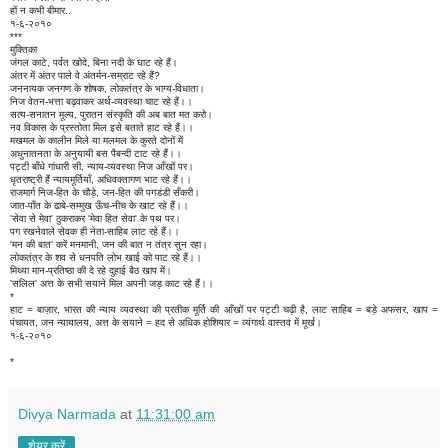
हों न कभी बीमार..
१-६-२०१०
***
मुक्तिका
जंगल काटे, पर्वत खोदे, बिना नदी के घाट रहे हैं।
अंतर में अंतर पाले वे अंतर्मन-सम्राट रहे हैं?
जननायक जनगण के शोषक, लोकतंत्र के भाग्य-विधाता।
निज वेतन-भत्ता बढ़वाकर अर्थ-व्यवस्था चाट रहे हैं।।
सत्य-सनातन मूल्य, पुरातन संस्कृति की अब बात मत करो।
नव विकास के प्रस्तोता मिल इसे बताते हाट रहे हैं।।
मखमल के कालीन मिले या मलमल के कुरते दोनों में
अधुनातनता के अनुयायी बस पैबन्दी टाट रहे हैं।।
पट्टी बाँधे गांधारी सी, न्याय-व्यवस्था निज आँखों पर।
धृतराष्ट्री हैं न्यायमूर्तियाँ, अधिवक्तागण भाट रहे हैं।।
राजमार्ग निज-हित के चौड़े, जन-हित की पगडंडी सँकरी।
जात-पाँत के ढाबे-सम्मुख ऊँच-नीच के खाट रहे हैं।।
'सेवा से मेवा' ठुकराकर 'मेवा हित सेवा' के पथ पर।
पग रखनेवाले सेवक ही नेता-साहिब लाट रहे हैं।।
'मन की बात' करें मनमानी, जन की बात न तंत्र सुन रहा।
लोकतंत्र के शव से धनपति लोभ खाई को पाट रहे हैं।।
मिथ्या मान-प्रतिष्ठा की दे रहे दुहाई बैठ खाप में।
'सलिल' अत्त के सभी सयाने मिल अपनी जड़ काट रहे हैं।।
*
हाट = बाज़ार, भारत की न्याय व्यवस्था की प्रतीक मूर्ति की आँखों पर पट्टी चढ़ी है, लाट साहिब = बड़े अफसर, खाप =
पंचायत, जन न्यायालय, अत्त के सयाने = हद से अधिक होशियार = व्यंगार्थ वास्तव में मूर्ख।
१-६-२०१०
*
Divya Narmada
at
11:31:00 am
शेयर करें