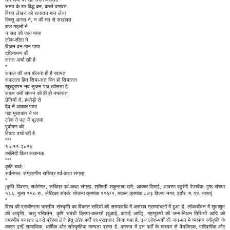
समय के शर बिद्ध कर, करते बगावत
विगत लेखन को सनातन मान लेना
किन्तु आगत ने, न की गत से सखावत
राज महलों ने
न सत को जान पाया
लोक-सीता ने
विजन वन-मान पाया
दक्षिणायण की
सतत अर्चा रही है
*
सफल की जय बोलना ही है रवायत
सफलता हित सिया-सत बिन हो सियासत
खुरदुरापन नव सृजन पथ खोलता है
साध्य क्यों संपन्न को ही हो नफासत
छेनियों से, हथौड़ी से
दैव ने आकार पाया
गढ़ा मूरतकार ने पर
लोक ने पल में भुलाया
पूर्वायण की
विकट वर्चा रही है
***
१५-११-२०१४
कालिंदी विला लखनऊ
***
कृति चर्चा:
सर्वमंगल: संग्रहणीय सचित्र पर्व-कथा संग्रह
*
[कृति विवरण: सर्वमंगल, सचित्र पर्व-कथा संग्रह, श्रीमती शकुन्तला खरे, आकार डिमाई, आवरण बहुरंगी पेपरबैक, पृष्ठ संख्या
१८६, मूल्य १५० रु., लेखिका संपर्क: योजना क्रमांक ११४/१, माकन क्रमांक ८७३ विजय नगर, इंदौर. म. प्र. भारत]
*
विश्व की प्राचीनतम भारतीय संस्कृति का विकास सदियों की समयावधि में असंख्य ग्राम्यांचलों में हुआ है. लोकजीवन में शुभाशुभ
की आवृत्ति, ऋतु परिवर्तन, कृषि संबंधी क्रिया-कलापों (बुआई, कटाई आदि), महापुरुषों की जन्म-निधन तिथियों आदि को
स्मरणीय बनाकर उनसे प्रेरणा लेने हेतु लोक पर्वों का प्रावधान किया गया है. इन लोक-पर्वों की जन-मन में व्यापक स्वीकृति के
कारण इन्हें सामाजिक, धार्मिक और सांस्कृतिक मान्यता प्राप्त है. वास्तव में इन पर्वों के माध्यम से वैयक्तिक, पारिवारिक और