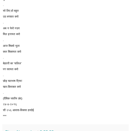
.
सो लिए हो बहुत
उठ बगावत करो
.
अब न फेरो नज़र
मिल इनायत करो
.
आज शिकवे भुला
कल शिकायत करो
.
बेहतरी का 'सलिल'
पग रवायत करो
.
छोड़ चलभाष प्रिय!
खत-किताबत करो
.
(दैशिक जातीय छंद)
२४-४-२०१६
सी २५६ आवास-विकास हरदोई
***