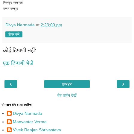
चित्रकूट एक्सप्रेस,
उन्नाव-कानपूर
Divya Narmada
at
2:23:00 pm
शेयर करें
कोई टिप्पणी नहीं:
एक टिप्पणी भेजें
‹
›
मुख्यपृष्ठ
वेब वर्शन देखें
योगदान देने वाला व्यक्ति
Divya Narmada
Manvanter Verma
Vivek Ranjan Shrivastava