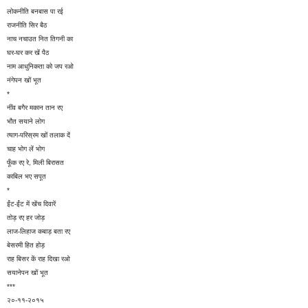
लोकनीति बनबास पा रई
राजनीति सिर बैठ
नाच नचाउत नित तिगनी का
घर-घर कर खें पैठ
नाम आधुनिकता को जप रओ
नंगेपन खों भूत
*
नींव बगैर मकान तान रए
भौत सयाने लोग
त्याग-परिस्रम खों तलाक दें
चाह भोग लें भोग
फूँक रए रे, मिली बिरासत
काबिल भए सपूत
*
ईंट-ईंट में खेंच दिवारें
तोड़ रए हर जोड़
लाज-लिहाज कबाड़ बता रए
बेसरमी हित होड़
राह बिसर कें राह दिखा रओ
सयानेपन खों भूत
***
२०-११-२०१५