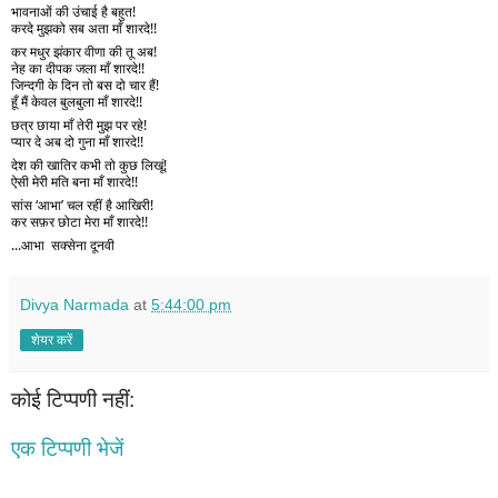
भावनाओं की उंचाई है बहुत! 
करदे मुझको सब अता माँ शारदे!! 
कर मधुर झंकार वीणा की तू अब!
नेह का दीपक जला माँ शारदे!! 
जिन्दगी के दिन तो बस दो चार हैं! 
हूँ मैं केवल बुलबुला माँ शारदे!!  
छत्र छाया माँ तेरी मुझ पर रहे! 
प्यार दे अब दो गुना माँ शारदे!! 
देश की खातिर कभी तो कुछ लिखूं! 
ऐसी मेरी मति बना माँ शारदे!! 
सांस ‘आभा’ चल रहीं है आखिरी! 
कर सफ़र छोटा मेरा माँ शारदे!! 
...आभा  सक्सेना दूनवी
Divya Narmada
at
5:44:00 pm
शेयर करें
कोई टिप्पणी नहीं:
एक टिप्पणी भेजें