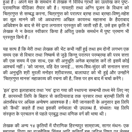
हुआ है। अपने मत के समर्थन में लेखक ने विविध ग्रंथों का उल्लेख कर पुष्ट-
प्रामाणिक पीठिका तैयार की है। गायत्री तथा अग्नि पूजन के विधान को
चित्रगुप्त से सम्बद्ध करना, चित्रगुप्त को परात्पर ब्रम्ह तथा ब्रम्हा-विष्णु-महेश
का मूल मानने की जो अवधारणा अखिल कायस्थ महासभा के हैदराबाद
अधिवेशन के बाद से मेरे द्वारा लगातार प्रस्तुत की जाती रही है, उसे इस कृति में
लेखक ने न केवल स्वीकार किया है अपितु उसके समर्थन में पुष्ट प्रमाण भी
प्रस्तुत किये हैं।
यह सत्य है कि मेरी तथा लेखक की भेंट कभी नहीं हुई तथा हम दोनों लगभग एक
समय एक से विचार तथा निष्कर्ष से जुड़े किन्तु परात्पर परम्ब्रम्ह की परम सत्ता
की एक समय में एक साथ, एक सी अनुभूति अनेक ब्रम्हांश करें तो इसमें कोई
आश्चर्य नहीं। 'को जानत, वहि देत जनाई'... सत्य-शिव-सुंदर की सनातन सत्ता
की अनुभूति श्री मुरली मनोहर श्रीवास्तव, बालाघाट को भी हुई और उनहोंने
'चित्रगुप्त मानस' महाकाव्य की रचना की है, जिस पर हम बाद में चर्चा करेंगे।
'इल' द्वारा इलाहाबाद तथा 'गय' द्वारा गया की स्थापना सम्बन्धी तथ्य मेरे लिए नए
हैं. कायस्थी लिपि के बिहार से काठियावाड तक प्रसार तथा ब्राम्ही लिपि से
अंतर्संबंध पर अधिक अन्वेषण आवश्यक है। मेरी जानकारी के अनुसार इस लिपि
को 'कैथी' कहते हैं तथा इसकी वर्णमाला भी उपलब्ध है. संभवतः यह लिपि
संस्कृत के प्रचलन से पहले प्रबुद्ध तथा वणिक वर्ग की भाषा थी।
लेखक की अन्य १४ कृतियों में पौराणिक हिरन्यपुर साम्राज्य, सागर मंथन- एक
महायज्ञ, विदुए का राजनैतिक चिंतन आदि कृतियाँ इस जटिल विषय पर लेखन