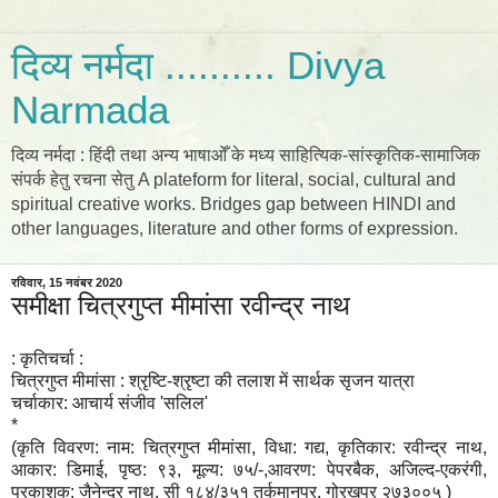
दिव्य नर्मदा .......... Divya
Narmada
दिव्य नर्मदा : हिंदी तथा अन्य भाषाओँ के मध्य साहित्यिक-सांस्कृतिक-सामाजिक
संपर्क हेतु रचना सेतु A plateform for literal, social, cultural and
spiritual creative works. Bridges gap between HINDI and
other languages, literature and other forms of expression.
रविवार, 15 नवंबर 2020
समीक्षा चित्रगुप्त मीमांसा रवीन्द्र नाथ
: कृतिचर्चा :
चित्रगुप्त मीमांसा : श्रृष्टि-श्रृष्टा की तलाश में सार्थक सृजन यात्रा
चर्चाकार: आचार्य संजीव 'सलिल'
*
(कृति विवरण: नाम: चित्रगुप्त मीमांसा, विधा: गद्य, कृतिकार: रवीन्द्र नाथ,
आकार: डिमाई, पृष्ठ: ९३, मूल्य: ७५/-,आवरण: पेपरबैक, अजिल्द-एकरंगी,
प्रकाशक: जैनेन्द्र नाथ, सी १८४/३५१ तुर्कमानपुर, गोरखपुर २७३००५ )