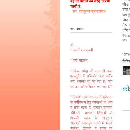
वह तो मशाल की तरह उठायी
थोडा
जाती है.
श्वेत
-
स्व. रामकृष्ण श्रीवास्तव
सब क
जोड़-
देख रह
सम्पादकीय
धौंस 
बेच-ख
***
ॐ
* आत्मीय पाठकों!
प्रस्
* वन्दे मातरम.
चिप्प
* दिव्य नर्मदा की सामग्री तथा
प्रस्तुति में परिवर्तन कर नयी-
नयी रचनाएँ दी जा रही हैं. क्या
यह आपको रुचिकर लग रहा है?
कोई
* टिप्पणी तथा रचना की श्रेष्ठता
के वर्गीकरण हेतु रचनाओं के अंत
में छोटे खाने हैं. उनका उपयोग
कीजिये. आपकी टिप्पणी से
आपकी पसंद के अनुसार
सामग्री प्रस्तुत करने में मदद
मिलेगी. टिप्पणी में रचना के