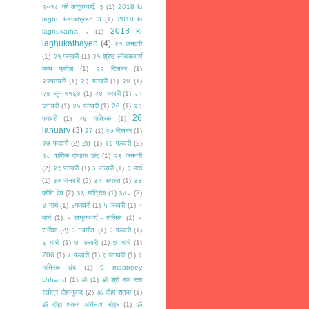
२०१८ की लघुकथाएँ: ३
(1)
2018 ki
laghu katahyen 3
(1)
2018 ki
2018 ki
laghukatha २
(1)
laghukathayen
(4)
२१ जनवरी
(1)
२१ फरवरी
(1)
२१ श्रेष्ठ लोककथाएँ
मध्य प्रदेश
(1)
२२ दिसंबर
(1)
२२फरवरी
(1)
२३ फरवरी
(1)
२४
(1)
२४ जून १५६४
(1)
२४ फरवरी
(1)
२५
जनवरी
(1)
२५ फरवरी
(1)
26
(1)
२६
26
फरवरी
(1)
२६ मात्रिक
(1)
january
(3)
27
(1)
२७ दिसंबर
(1)
२७ फरवरी
(2)
28
(1)
२८ फरवरी
(2)
२८ वार्णिक दण्डक छंद
(1)
२९ जनवरी
(2)
२९ फरवरी
(1)
३ फरवरी
(1)
३ मार्च
(1)
३० जनवरी
(2)
३१ अगस्त
(1)
३३
कोटि देव
(2)
३६ मात्रिक
(1)
३७०
(2)
४ मार्च
(1)
४फरवरी
(1)
५ फरवरी
(1)
५
मार्च
(1)
५ लघुकथाएँ - सलिल
(1)
५
समीक्षा
(2)
६ नवगीत
(1)
६ फरवरी
(1)
६ मार्च
(1)
७ फरवरी
(1)
७ मार्च
(1)
786
(1)
८ फरवरी
(1)
९ जनवरी
(1)
९
मात्रिक छंद
(1)
9 maatreey
chhand
(1)
ॐ
(1)
ॐ श्री राम रक्षा
स्तोत्र दोहानुवाद
(2)
ॐ दोहा शतक
(1)
ॐ दोहा शतक अविनाश बोहर
(1)
ॐ