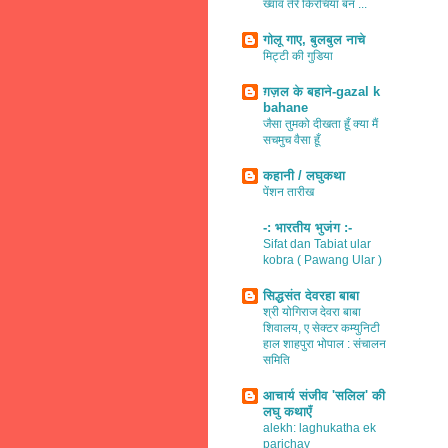
ख्वाव तेरे किरचियाँ बन ...
गोलू गाए, बुलबुल नाचे
मिट्टी की गुडिया
ग़ज़ल के बहाने-gazal k
bahane
जैसा तुमको दीखता हूँ क्या मैं
सचमुच वैसा हूँ
कहानी / लघुकथा
पेंशन तारीख
-: भारतीय भुजंग :-
Sifat dan Tabiat ular
kobra ( Pawang Ular )
सिद्धसंत देवरहा बाबा
श्री योगिराज देवरा बाबा
शिवालय, ए सेक्टर कम्युनिटी
हाल शाहपुरा भोपाल : संचालन
समिति
आचार्य संजीव 'सलिल' की
लघु कथाएँ
alekh: laghukatha ek
parichay