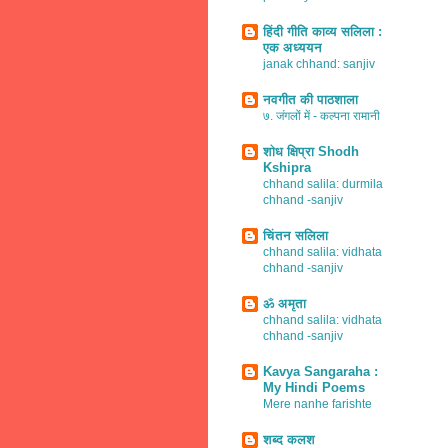
हिंदी गीति काव्य सलिला :
एक अध्ययन
janak chhand: sanjiv
नवगीत की पाठशाला
७. जंगलों में - कल्पना रामानी
शोध क्षिप्रा Shodh
Kshipra
chhand salila: durmila
chhand -sanjiv
चिंतन सलिला
chhand salila: vidhata
chhand -sanjiv
ॐ अमृता
chhand salila: vidhata
chhand -sanjiv
Kavya Sangaraha :
My Hindi Poems
Mere nanhe farishte
शब्द कलश