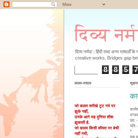
दिव्य नर्
दिव्य नर्मदा : हिंदी तथा अन्य भाषाओँ 
creative works. Bridges gap be
8
8
5
7
कलम-मशाल
शुक्र
का
जो कलम सरीखे टूट गये पर
कार्य
झुके नहीं,
दण्ड
उनके आगे यह दुनिया शीश
छंद -
झुकाती है.
यति 
जो कलम किसी कीमत पर बेची
*
नहीं गयी,
सब कु