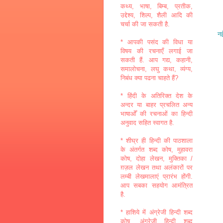
कथ्य, भाषा, बिम्ब, प्रतीक,
उद्देश्य, शिल्प, शैली आदि की
चर्चा की जा सकती है.
नई
* आपकी पसंद की विधा या
विषय की रचनाएँ लगाई जा
सकती हैं. आप गद्य, कहानी,
समालोचना, लघु कथा, व्यंग्य,
निबंध क्या पढना चाहते हैं?
* हिंदी के अतिरिक्त देश के
अन्दर या बाहर प्रचलित अन्य
भाषाओँ की रचनाओं का हिन्दी
अनुवाद सहित स्वागत है.
* शीघ्र ही हिन्दी की पाठशाला
के अंतर्गत शब्द कोष, मुहावरा
कोष, दोहा लेखन, मुक्तिका /
ग़ज़ल लेखन तथा अलंकारों पर
लम्बी लेखमालाएं प्रारंभ होंगी.
आप सबका सहयोग आमंत्रित
है.
* हाशिये में अंग्रेजी हिन्दी शब्द
कोष, अंग्रेजी हिन्दी शब्द