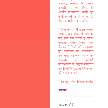
अनुवाद, जनमत के अंतर्गत
आपकी राय तथा चौपाल के
अंतर्गत पारस्परिक संपर्क एवं
वार्ता की सुविधा दी जा रही है.
दिव्य नर्मदा के सदस्य बनिए.
* दिव्य नर्मदा की पाठक संख्या
तथा प्रसार क्षेत्र में लगातार
वृद्धि होना शुभ संकेत है. हमारा
प्रयास विविध विषयों और
विधाओं में हिन्दी की उपयुक्तता
एवं उपादेयता को प्रतिपादित
कर तथा व्याकरण, पिंगल एवं
शब्दकोष को बदलती
परिस्थितियों के अनुरूप विकसित
कर हिन्दी के शुद्ध साहित्यिक रूप
को सामने लाना है.
* शेष शुभ. हिन्दी हितार्थ समर्पित
'सलिल'
यह ब्लॉग खोजें