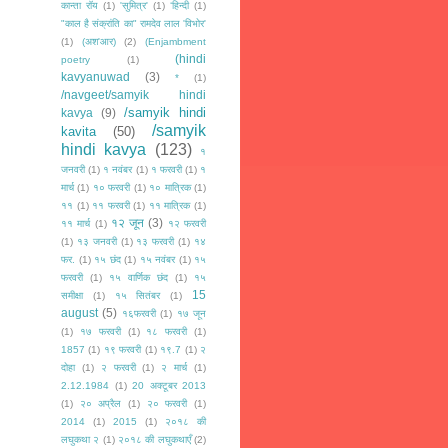
कान्ता रॉय
(1)
'सुमित्र'
(1)
‘हिन्दी
(1)
"काल है संक्रांति का" रामदेव लाल 'विभोर'
(1)
(अश'आर)
(2)
(Enjambment
(hindi
poetry
(1)
kavyanuwad
(3)
*
(1)
/navgeet/samyik hindi
/samyik hindi
kavya
(9)
/samyik
kavita
(50)
hindi kavya
(123)
१
जनवरी
(1)
१ नवंबर
(1)
१ फरवरी
(1)
१
मार्च
(1)
१० फरवरी
(1)
१० मात्रिक
(1)
११
(1)
११ फरवरी
(1)
११ मात्रिक
(1)
१२ जून
(3)
११ मार्च
(1)
१२ फरवरी
(1)
१३ जनवरी
(1)
१३ फरवरी
(1)
१४
फर.
(1)
१५ छंद
(1)
१५ नवंबर
(1)
१५
फरवरी
(1)
१५ वार्णिक छंद
(1)
१५
15
समीक्षा
(1)
१५ सितंबर
(1)
august
(5)
१६फरवरी
(1)
१७ जून
(1)
१७ फरवरी
(1)
१८ फरवरी
(1)
1857
(1)
१९ फरवरी
(1)
१९.7
(1)
२
दोहा
(1)
२ फरवरी
(1)
२ मार्च
(1)
2.12.1984
(1)
20 अक्टूबर 2013
(1)
२० अप्रैल
(1)
२० फरवरी
(1)
2014
(1)
2015
(1)
२०१८ की
लघुकथा २
(1)
२०१८ की लघुकथाएँ
(2)