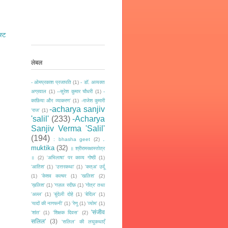
स्ट
लेबल
- ओमप्रकाश प्रजापति
(1)
- डॉ. अव्यक्त
अग्रवाल
(1)
--सुरेश कुमार चौधरी
(1)
-
काफ़िया और व्याकरण'
(1)
-राजेश कुमारी
-acharya sanjiv
‘राज‘
(1)
'salil'
(233)
-Acharya
Sanjiv Verma 'Salil'
(194)
.
: bhasha geet
(2)
muktika
(32)
॥ श्रीरामरक्षास्तोत्र
॥
(2)
'अभिलाषा' पर काव्य गोष्ठी
(1)
'आतिश'
(1)
'उत्तरकथा'
(1)
'कत्अ' उर्दू
(1)
'केशव कल्चर
(1)
'खलिश'
(2)
’ख़लिश'
(1)
'गज़ल रदीफ़
(1)
'गोत्र' तथा
'अल्ल'
(1)
'बुंदेली दोहे
(1)
'बेदिल'
(1)
‘यादों की नागफनी’
(1)
'रेणु
(1)
'व्योम'
(1)
'संजीव
'शांत'
(1)
'शिक्षक दिवस'
(2)
सलिल'
(3)
'सलिल' की लघुकथाएँ