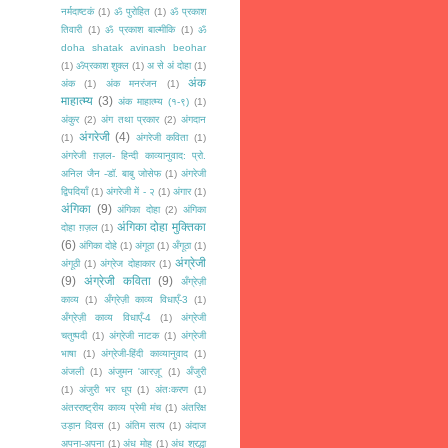
नर्मदाष्टकं
(1)
ॐ पुरोहित
(1)
ॐ प्रकाश
तिवारी
(1)
ॐ प्रकाश बाल्मीकि
(1)
ॐ
doha shatak avinash beohar
(1)
ॐप्रकाश शुक्ल
(1)
अ से अं दोहा
(1)
अंक
अंक
(1)
अंक मनरंजन
(1)
माहात्म्य
(3)
अंक माहात्म्य (१-९)
(1)
अंकुर
(2)
अंग तथा प्रकार
(2)
अंगदान
अंगरेजी
(4)
(1)
अंगरेजी कविता
(1)
अंगरेजी ग़ज़ल- हिन्दी काव्यानुवाद: प्रो.
अनिल जैन -डॉ. बाबु जोसेफ
(1)
अंगरेजी
द्विपदियाँ
(1)
अंगरेजी में - २
(1)
अंगार
(1)
अंगिका
(9)
अंगिका दोहा
(2)
अंगिका
अंगिका दोहा मुक्तिका
दोहा ग़ज़ल
(1)
(6)
अंगिका दोहे
(1)
अंगूठा
(1)
अँगूठा
(1)
अंग्रेजी
अंगूठी
(1)
अंग्रेज दोहाकार
(1)
(9)
अंग्रेजी कविता
(9)
अँग्रेज़ी
काव्य
(1)
अँग्रेज़ी काव्य विधाएँ-3
(1)
अँग्रेज़ी काव्य विधाएँ-4
(1)
अंग्रेजी
चतुष्पदी
(1)
अंग्रेजी नाटक
(1)
अंग्रेजी
भाषा
(1)
अंग्रेजी-हिंदी काव्यानुवाद
(1)
अंजली
(1)
अंजुमन 'आरज़ू'
(1)
अँजुरी
(1)
अंजुरी भर धूप
(1)
अंतःकरण
(1)
अंतरराष्ट्रीय काव्य प्रेमी मंच
(1)
अंतरिक्ष
उड़ान दिवस
(1)
अंतिम सत्य
(1)
अंदाज
अपना-अपना
(1)
अंध मोह
(1)
अंध श्रद्धा