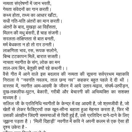
नव्यता संप्रेषणों में जान भरती,
गेयता संवेदनों का गान करती।
कथ्य होता, तथ्य का आधार खाँटा,
सधी गति-यति अंतरों का मान करती।
अंतरों के बाद, मुखड़ा आ विहँसता,
मिलन की मधु बंसरी, है चाह संजनी।
सरलता-संक्षिप्तता से बात बनती,
मर्म बेधकता न हो तो रार ठनती।
लाक्षणिता भाव, रस, रूपक सलोने,
बिम्ब टटकापन मिलें, बारात सजती।
नाचता नवगीत के संग, लोक का मन
ताल-लय बिन, बेतुकी क्यों रहे कथनी।।
वैसे गीत में आने वाले इस बदलाव की नव्यता की सूचना सर्वप्रथम महाकवि
निराला ने ‘‘नवगति नवलय, ताल छन्द नव’’ कहकर बहुत पहले दे दी थी ।
वास्तव में, नवगीत आम-आदमी के जीवन में आये उतार-चढ़ाव, संघर्ष-उत्पीड़न,
दुख-तकलीफ-घुटन, बेकारी, गरीबी और बेचारगी की अभिव्यक्ति का सशक्त
माध्यम है ।
सलिल जी के प्रतिनिधि नवगीतों के केन्द्र में वह आदमी है, जो श्रमजीवी है, जो
खेतों से लेकर फैक्ट्रियों तक खून-सीना बहाता हुआ मेहनत करता है, फिर भी
उसकी अंतहीन जिंदगी समस्याओं से घिरी हुई हैं, उसे प्रतिदिन दाने-दाने के लिए
जूझना पड़ता है । ‘मिली दिहाड़ी’ नवगीत में कवि ने अपनी कलम से एक ऐसा ही
दृश्य उकेरा है -