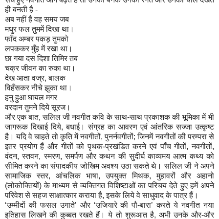
ही बनती है -
अब नहीं है वह समय जब
मधुर फल तुममें दिखा था।
फाँद अम्बर पकड़ तुमको
लपककर मुँह में रखा था।
छा गया दस दिशा तिमिर तब
चक्र जीवन का रुका था।
देख आता वज्र, बालक
विहँसकर नीचे झुका था।
हनु हुआ घायल मगर
वरदान तुमने दिये सूरज।
और एक बात, सलिल जी नवगीत कवि के साथ-साथ प्रकाशक की भूमिका में भी
जागरूक दिखाई दिये, बधाई। संग्रह का आवरण एवं आंतरिक सज्जा उत्कृष्ट
है। यदि वे चाहते तो कृति में नवगीतों, पुनर्नवगीतों; जिनमें नवगीतों की परम्परा से
इतर प्रयोग हैं और गीतों को पृथक-प्रखंडित करने एवं पाँच गीतों, नवगीतों,
वंदन, स्तवन, स्मरण, समर्पण और कथन की सुदीर्घ काव्यमय आत्म कथ्य को
सीमित करने का संपादकीय जोखिम अवश्य उठा सकते थे। सलिल जी ने अपने
सामाजिक स्तर, आंचलिक भाषा, उपयुक्त मिथक, मुहावरों और अहानो
(लोकोक्तियों) के माध्यम से व्यक्तिगत विशिष्टाओं का परिचय देते हुए हमें अपने
परिवेश से सहज साक्षात्कार कराया है, इसके लिये वे साधुवाद के पात्र हैं।
‘उम्मीदों की फसल उगाते’ और ‘उजियारे की पौ-बारा’ करते ये नवगीत नया
इतिहास लिखने की कुब्बत रखते हैं। ये तो शुरूआत है, अभी उनके और-और