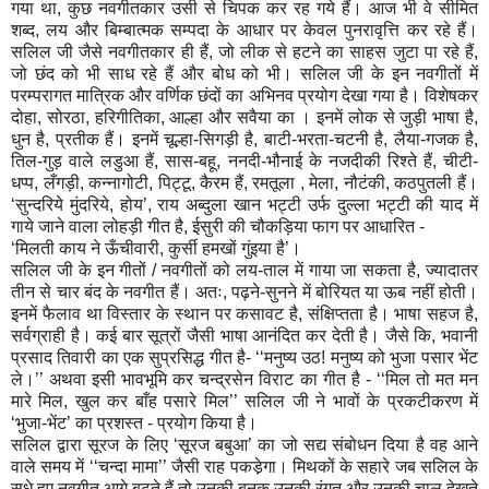
गया था, कुछ नवगीतकार उसी से चिपक कर रह गये हैं। आज भी वे सीमित
शब्द, लय और बिम्बात्मक सम्पदा के आधार पर केवल पुनरावृत्ति कर रहे हैं।
सलिल जी जैसे नवगीतकार ही हैं, जो लीक से हटने का साहस जुटा पा रहे हैं,
जो छंद को भी साध रहे हैं और बोध को भी। सलिल जी के इन नवगीतों में
परम्परागत मात्रिक और वर्णिक छंदों का अभिनव प्रयोग देखा गया है। विशेषकर
दोहा, सोरठा, हरिगीतिका, आल्हा और सवैया का । इनमें लोक से जुड़ी भाषा है,
धुन है, प्रतीक हैं। इनमें चूल्हा-सिगड़ी है, बाटी-भरता-चटनी है, लैया-गजक है,
तिल-गुड़ वाले लडुआ हैं, सास-बहू, ननदी-भौनाई के नजदीकी रिश्ते हैं, चीटी-
धप्प, लँगड़ी, कन्नागोटी, पिट्टू, कैरम हैं, रमतूला , मेला, नौटंकी, कठपुतली हैं।
‘सुन्दरिये मुंदरिये, होय’, राय अब्दुला खान भट्टी उर्फ दुल्ला भट्टी की याद में
गाये जाने वाला लोहड़ी गीत है, ईसुरी की चौकड़िया फाग पर आधारित -
‘मिलती काय ने ऊँचीवारी, कुर्सी हमखों गुंइया है’।
सलिल जी के इन गीतों / नवगीतों को लय-ताल में गाया जा सकता है, ज्यादातर
तीन से चार बंद के नवगीत हैं। अतः, पढ़ने-सुनने में बोरियत या ऊब नहीं होती।
इनमें फैलाव था विस्तार के स्थान पर कसावट है, संक्षिप्तता है। भाषा सहज है,
सर्वग्राही है। कई बार सूत्रों जैसी भाषा आनंदित कर देती है। जैसे कि, भवानी
प्रसाद तिवारी का एक सुप्रसिद्ध गीत है- ‘‘मनुष्य उठ! मनुष्य को भुजा पसार भेंट
ले।’’ अथवा इसी भावभूमि कर चन्द्रसेन विराट का गीत है - ‘‘मिल तो मत मन
मारे मिल, खुल कर बाँह पसारे मिल’’ सलिल जी ने भावों के प्रकटीकरण में
‘भुजा-भेंट’ का प्रशस्त - प्रयोग किया है।
सलिल द्वारा सूरज के लिए ‘सूरज बबुआ’ का जो सद्य संबोधन दिया है वह आने
वाले समय में ‘‘चन्दा मामा’’ जैसी राह पकडे़गा। मिथकों के सहारे जब सलिल के
सधे हुए नवगीत आगे बढ़ते हैं तो उनकी बनक उनकी रंगत और उनकी चाल देखते