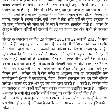
चौदह जनवरी को मनाया जाता है। इस दिन सूर्य धनु राशि से मकर राशि में
प्रवेश करता है। इसी दिन से शिशिर ऋतु का एवं उत्तरायण का प्रारंभ माना
गया है। इसी के आसपास, गुजरात में पतंगोत्सव, पंजाब में लोहड़ी, तामिलनाडु में
पोंगल, केरल में अयप्पा दर्शन, पूर्वी भारत में बिहू आदि पर्वों की वृहद श्रृंखला है
जो ऋतु परिवर्तन को लोक पर्व के रूप में मनाकर आनंदित होती है। भारत के
क्षेत्र में पवित्र नदियों एवं सरोवरों के तट पर स्नान दान और मेलों की परम्परा
है।
संग्रह के ज्यादातर नवगीत 29 दिसम्बर 2014 से 22 जनवरी 2015 के मध्य
रचे गये हैं। यह वह संक्रांति काल है, जब दिल्ली में ‘आप’ को अल्पमत और
केजरीवाल द्वारा सरकार न चलाने का जोखिम भरा निर्णय, मध्यप्रदेश सहित
कुछ अन्य हिन्दी भाषी राज्यों में भाजपा को प्रचंड बहुमत तथा केन्द्र में
प्रधानमंत्री मोदी जी की धमाकेदार पेशवाई से तत्कालीन राजनैतिक परिदृश्य
बदला-बदला सा था। ऐसे में कलम के सिपाही ‘सलिल’ कैसे शांत रहते? उन्हें
विषयों का टोटा नहीं था, बस कवि-कल्पना दौड़ाई और मुखड़ों-अंतरों की तुकें
मिलने लगी। सलिल जी ने गीत नर्मदा के अमृतस्य जल को प्रत्यावर्तित कर
नवगीतरूपी क्षिप्रा में प्रवाहमान, किया, जिसमें अवगाहन कर हम जैसे रसिक
श्रोता / पाठक देर तक और दूर तक गोते लगा सकते हैं । कहते है, नवगीत गीत
का सहोदर है, जो अपनी शैली आप रचकर काव्य को उद्भाषित करता है । सलिल
- संग्रह के सभी गीत नवगीत नहीं हैं परन्तु जो नवगीत हैं वे तो गीत हैं ही ।
डॉ. नामवरसिंह के अनुसार ‘‘नवगीत अपने नये रूप’ और ‘नयी वस्तु’ के कारण
प्रासंगिक हो सका हैं ।’’ क्या है नवगीत का ‘नया रूप’’ एवं ‘नयी वस्तु’? बकौल
सलिल -