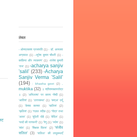
लेबल
- ओमप्रकाश प्रजापति
(1)
- डॉ. अव्यक्त
अग्रवाल
(1)
--सुरेश कुमार चौधरी
(1)
-
काफ़िया और व्याकरण'
(1)
-राजेश कुमारी
-acharya sanjiv
‘राज‘
(1)
'salil'
(233)
-Acharya
Sanjiv Verma 'Salil'
(194)
.
: bhasha geet
(2)
muktika
(32)
॥ श्रीरामरक्षास्तोत्र
॥
(2)
'अभिलाषा' पर काव्य गोष्ठी
(1)
'आतिश'
(1)
'उत्तरकथा'
(1)
'कत्अ' उर्दू
(1)
'केशव कल्चर
(1)
'खलिश'
(2)
’ख़लिश'
(1)
'गज़ल रदीफ़
(1)
'गोत्र' तथा
'अल्ल'
(1)
'बुंदेली दोहे
(1)
'बेदिल'
(1)
स्ट
‘यादों की नागफनी’
(1)
'रेणु
(1)
'व्योम'
(1)
'संजीव
'शांत'
(1)
'शिक्षक दिवस'
(2)
सलिल'
(3)
'सलिल' की लघुकथाएँ