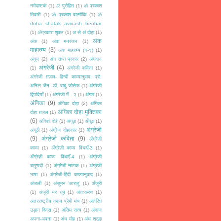
नर्मदाष्टकं
(1)
ॐ पुरोहित
(1)
ॐ प्रकाश
तिवारी
(1)
ॐ प्रकाश बाल्मीकि
(1)
ॐ
doha shatak avinash beohar
(1)
ॐप्रकाश शुक्ल
(1)
अ से अं दोहा
(1)
अंक
अंक
(1)
अंक मनरंजन
(1)
माहात्म्य
(3)
अंक माहात्म्य (१-९)
(1)
अंकुर
(2)
अंग तथा प्रकार
(2)
अंगदान
अंगरेजी
(4)
(1)
अंगरेजी कविता
(1)
अंगरेजी ग़ज़ल- हिन्दी काव्यानुवाद: प्रो.
अनिल जैन -डॉ. बाबु जोसेफ
(1)
अंगरेजी
द्विपदियाँ
(1)
अंगरेजी में - २
(1)
अंगार
(1)
अंगिका
(9)
अंगिका दोहा
(2)
अंगिका
अंगिका दोहा मुक्तिका
दोहा ग़ज़ल
(1)
(6)
अंगिका दोहे
(1)
अंगूठा
(1)
अँगूठा
(1)
अंग्रेजी
अंगूठी
(1)
अंग्रेज दोहाकार
(1)
(9)
अंग्रेजी कविता
(9)
अँग्रेज़ी
काव्य
(1)
अँग्रेज़ी काव्य विधाएँ-3
(1)
अँग्रेज़ी काव्य विधाएँ-4
(1)
अंग्रेजी
चतुष्पदी
(1)
अंग्रेजी नाटक
(1)
अंग्रेजी
भाषा
(1)
अंग्रेजी-हिंदी काव्यानुवाद
(1)
अंजली
(1)
अंजुमन 'आरज़ू'
(1)
अँजुरी
(1)
अंजुरी भर धूप
(1)
अंतःकरण
(1)
अंतरराष्ट्रीय काव्य प्रेमी मंच
(1)
अंतरिक्ष
उड़ान दिवस
(1)
अंतिम सत्य
(1)
अंदाज
अपना-अपना
(1)
अंध मोह
(1)
अंध श्रद्धा