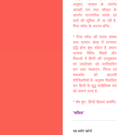
अनुवाद, जनमत के अंतर्गत
आपकी राय तथा चौपाल के
अंतर्गत पारस्परिक संपर्क एवं
वार्ता की सुविधा दी जा रही है.
दिव्य नर्मदा के सदस्य बनिए.
* दिव्य नर्मदा की पाठक संख्या
तथा प्रसार क्षेत्र में लगातार
वृद्धि होना शुभ संकेत है. हमारा
प्रयास विविध विषयों और
विधाओं में हिन्दी की उपयुक्तता
एवं उपादेयता को प्रतिपादित
कर तथा व्याकरण, पिंगल एवं
शब्दकोष को बदलती
परिस्थितियों के अनुरूप विकसित
कर हिन्दी के शुद्ध साहित्यिक रूप
को सामने लाना है.
* शेष शुभ. हिन्दी हितार्थ समर्पित
'सलिल'
यह ब्लॉग खोजें