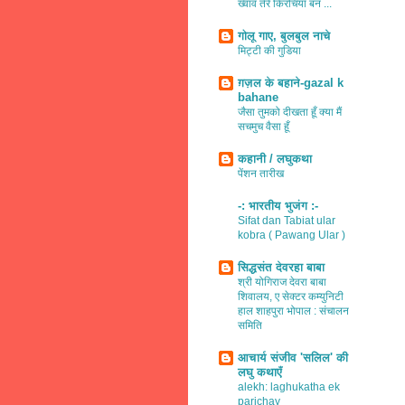
ख्वाव तेरे किरचियाँ बन ...
गोलू गाए, बुलबुल नाचे
मिट्टी की गुडिया
ग़ज़ल के बहाने-gazal k
bahane
जैसा तुमको दीखता हूँ क्या मैं
सचमुच वैसा हूँ
कहानी / लघुकथा
पेंशन तारीख
-: भारतीय भुजंग :-
Sifat dan Tabiat ular
kobra ( Pawang Ular )
सिद्धसंत देवरहा बाबा
श्री योगिराज देवरा बाबा
शिवालय, ए सेक्टर कम्युनिटी
हाल शाहपुरा भोपाल : संचालन
समिति
आचार्य संजीव 'सलिल' की
लघु कथाएँ
alekh: laghukatha ek
parichay