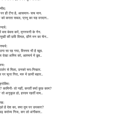
्मीद:
पर ही टँगा है, आसमान- सच मान.
बल को करता सबल, प्रभु का यह वरदान..
्दर्य:
ें बस बेबस करें, मृगनयनी के नैन.
्रमुखी की छवि विमल, छीने मन का चैन..
्चर्य:
ठगा सा रह गया, विस्मय भी है खूब.
 देखा अमिय को, आश्चर्य में डूब..
स्य:
ीपार्लर से मिला, उनको रूप-निखार.
पर चूना गिरा, मरु में छायी बहार..
्रोक्ति:
 कामिनी- तो नहीं, करतीं क्यों कुछ काम?
? तो अनुकूल हो, हरदम रहतीं वाम..
ीख:
ूछो है देश का, क्या तुम पर उपकार?
बढ़ कर्तव्य निज, कर लो अंगीकार..