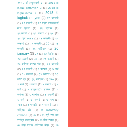
२०१८ की लघुकथाएँ: ३
(1)
2018 ki
laghu katahyen 3
(1)
2018 ki
2018 ki
laghukatha २
(1)
laghukathayen
(4)
२१ जनवरी
(1)
२१ फरवरी
(1)
२१ श्रेष्ठ लोककथाएँ
मध्य प्रदेश
(1)
२२ दिसंबर
(1)
२२फरवरी
(1)
२३ फरवरी
(1)
२४
(1)
२४ जून १५६४
(1)
२४ फरवरी
(1)
२५
जनवरी
(1)
२५ फरवरी
(1)
26
(1)
२६
26
फरवरी
(1)
२६ मात्रिक
(1)
january
(3)
27
(1)
२७ दिसंबर
(1)
२७ फरवरी
(2)
28
(1)
२८ फरवरी
(2)
२८ वार्णिक दण्डक छंद
(1)
२९ जनवरी
(2)
२९ फरवरी
(1)
३ फरवरी
(1)
३ मार्च
(1)
३० जनवरी
(2)
३१ अगस्त
(1)
३३
कोटि देव
(2)
३६ मात्रिक
(1)
३७०
(2)
४ मार्च
(1)
४फरवरी
(1)
५ फरवरी
(1)
५
मार्च
(1)
५ लघुकथाएँ - सलिल
(1)
५
समीक्षा
(2)
६ नवगीत
(1)
६ फरवरी
(1)
६ मार्च
(1)
७ फरवरी
(1)
७ मार्च
(1)
786
(1)
८ फरवरी
(1)
९ जनवरी
(1)
९
मात्रिक छंद
(1)
9 maatreey
chhand
(1)
ॐ
(1)
ॐ श्री राम रक्षा
स्तोत्र दोहानुवाद
(2)
ॐ दोहा शतक
(1)
ॐ दोहा शतक अविनाश बोहर
(1)
ॐ