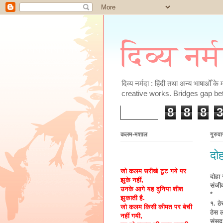
दिव्य नर्
दिव्य नर्मदा : हिंदी तथा अन्य भाषाओँ 
creative works. Bridges gap be
8
8
8
3
कलम-मशाल
गुरुव
दो
जो कलम सरीखे टूट गये पर
दोहा
झुके नहीं,
संजी
उनके आगे यह दुनिया शीश
*
झुकाती है.
१. ठे
जो कलम किसी कीमत पर बेची
ठेस ल
नहीं गयी,
संसद 