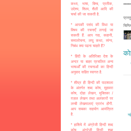
कथ्य, भाषा, बिम्ब, प्रतीक,
*****
उद्देश्य, शिल्प, शैली आदि की
चर्चा की जा सकती है.
प्रस्
* आपकी पसंद की विधा या
चिप्प
विषय की रचनाएँ लगाई जा
सकती हैं. आप गद्य, कहानी,
समालोचना, लघु कथा, व्यंग्य,
निबंध क्या पढना चाहते हैं?
कोई
* हिंदी के अतिरिक्त देश के
अन्दर या बाहर प्रचलित अन्य
भाषाओँ की रचनाओं का हिन्दी
अनुवाद सहित स्वागत है.
* शीघ्र ही हिन्दी की पाठशाला
के अंतर्गत शब्द कोष, मुहावरा
कोष, दोहा लेखन, मुक्तिका /
ग़ज़ल लेखन तथा अलंकारों पर
लम्बी लेखमालाएं प्रारंभ होंगी.
आप सबका सहयोग आमंत्रित
है.
नई
* हाशिये में अंग्रेजी हिन्दी शब्द
कोष, अंग्रेजी हिन्दी शब्द