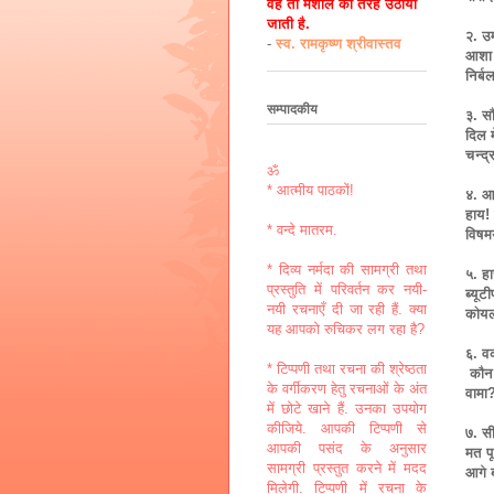
वह तो मशाल की तरह उठायी
जाती है.
२. उम
-
स्व. रामकृष्ण श्रीवास्तव
आशा 
निर्
सम्पादकीय
३. सौन
दिल म
चन्द
ॐ
* आत्मीय पाठकों!
४. आश
हाय! 
* वन्दे मातरम.
विषमय
* दिव्य नर्मदा की सामग्री तथा
५. हा
प्रस्तुति में परिवर्तन कर नयी-
ब्यूट
नयी रचनाएँ दी जा रही हैं. क्या
कोयल 
यह आपको रुचिकर लग रहा है?
६. वक
* टिप्पणी तथा रचना की श्रेष्ठता
कौन?
के वर्गीकरण हेतु रचनाओं के अंत
वामा
में छोटे खाने हैं. उनका उपयोग
कीजिये. आपकी टिप्पणी से
७. स
आपकी पसंद के अनुसार
मत प
सामग्री प्रस्तुत करने में मदद
आगे 
मिलेगी. टिप्पणी में रचना के