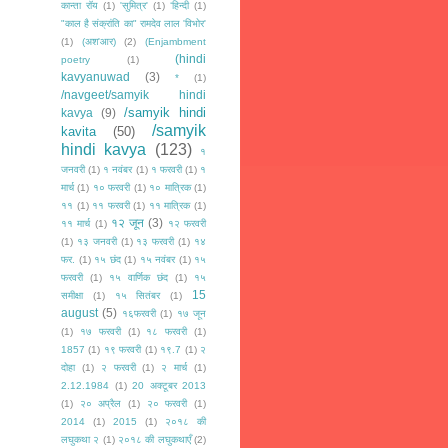
कान्ता रॉय
(1)
'सुमित्र'
(1)
‘हिन्दी
(1)
"काल है संक्रांति का" रामदेव लाल 'विभोर'
(1)
(अश'आर)
(2)
(Enjambment
(hindi
poetry
(1)
kavyanuwad
(3)
*
(1)
/navgeet/samyik hindi
/samyik hindi
kavya
(9)
/samyik
kavita
(50)
hindi kavya
(123)
१
जनवरी
(1)
१ नवंबर
(1)
१ फरवरी
(1)
१
मार्च
(1)
१० फरवरी
(1)
१० मात्रिक
(1)
११
(1)
११ फरवरी
(1)
११ मात्रिक
(1)
१२ जून
(3)
११ मार्च
(1)
१२ फरवरी
(1)
१३ जनवरी
(1)
१३ फरवरी
(1)
१४
फर.
(1)
१५ छंद
(1)
१५ नवंबर
(1)
१५
फरवरी
(1)
१५ वार्णिक छंद
(1)
१५
15
समीक्षा
(1)
१५ सितंबर
(1)
august
(5)
१६फरवरी
(1)
१७ जून
(1)
१७ फरवरी
(1)
१८ फरवरी
(1)
1857
(1)
१९ फरवरी
(1)
१९.7
(1)
२
दोहा
(1)
२ फरवरी
(1)
२ मार्च
(1)
2.12.1984
(1)
20 अक्टूबर 2013
(1)
२० अप्रैल
(1)
२० फरवरी
(1)
2014
(1)
2015
(1)
२०१८ की
लघुकथा २
(1)
२०१८ की लघुकथाएँ
(2)