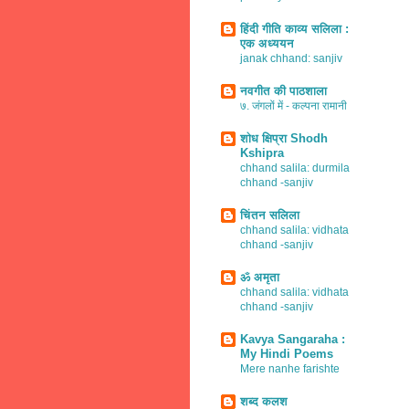
हिंदी गीति काव्य सलिला :
एक अध्ययन
janak chhand: sanjiv
नवगीत की पाठशाला
७. जंगलों में - कल्पना रामानी
शोध क्षिप्रा Shodh
Kshipra
chhand salila: durmila
chhand -sanjiv
चिंतन सलिला
chhand salila: vidhata
chhand -sanjiv
ॐ अमृता
chhand salila: vidhata
chhand -sanjiv
Kavya Sangaraha :
My Hindi Poems
Mere nanhe farishte
शब्द कलश