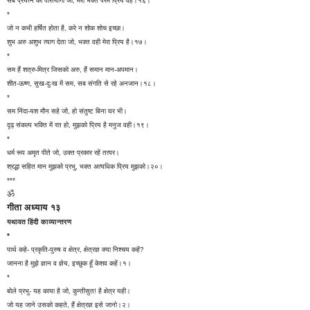
सब प्रयत्न का परित्यागी जो, मेरा भक्त परम प्रिय वह।१६।
*
जो न कभी हर्षित होता है, करे न शोक शोच इच्छा।
शुभ अरु अशुभ त्याग देता जो, भक्त वही मेरा प्रिय है।१७।
*
सम हैं शत्रु-मित्र जिसको अरु, हैं समान मान-अपमान।
शीत-ऊष्ण, सुख-दुःख में सम, सब संगति से रहे अनजान।१८।
*
सम निंदा-यश मौन सहे जो, हो संतुष्ट बिना घर भी।
दृढ़ संकल्प भक्ति में रत हो, मुझको प्रिय है मनुज वही।१९।
*
धर्म रूप अमृत पीते जो, उक्त प्रकार रहें तत्पर।
श्रद्धा सहित मान मुझको प्रभु, भक्त अत्यधिक प्रिय मुझको।२०।
***
ॐ
गीता अध्याय १३
यथावत हिंदी काव्यान्तरण
*
पार्थ कहे- प्रकृति-पुरुष व क्षेत्र, क्षेत्रज्ञ क्या निश्चय कहें?
जानना है मुझे ज्ञान व ज्ञेय, इच्छुक हूँ केशव कहें।१।
*
बोले प्रभु- यह काया है जो, कुन्तीसुत! है क्षेत्र यही।
जो यह जाने उसको कहते, हैं क्षेत्रज्ञ इसे जानो।२।