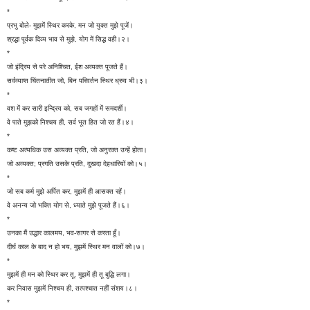
*
प्रभु बोले- मुझमें स्थिर करके, मन जो युक्त मुझे पूजें।
श्रद्धा पूर्वक दिव्य भाव से मुझे, योग में सिद्ध वही।२।
*
जो इंद्रिय से परे अनिश्चित, ईश अव्यक्त पूजते हैं।
सर्वव्याप्त चिंतनातीत जो, बिन परिवर्तन स्थिर ध्रुव भी।३।
*
वश में कर सारी इन्द्रिय को, सब जगहों में समदर्शी।
वे पाते मुझको निश्चय ही, सर्व भूत हित जो रत हैं।४।
*
कष्ट अत्यधिक उस अव्यक्त प्रति, जो अनुरक्त उन्हें होता।
जो अव्यक्त; प्रगति उसके प्रति, दुखदा देहधारियों को।५।
*
जो सब कर्म मुझे अर्पित कर, मुझमें ही आसक्त रहें।
वे अनन्य जो भक्ति योग से, ध्याते मुझे पूजते हैं।६।
*
उनका मैं उद्धार कालमय, भव-सागर से करता हूँ।
दीर्घ काल के बाद न हो भय, मुझमें स्थिर मन वालों को।७।
*
मुझमें ही मन को स्थिर कर तू, मुझमें ही तू बुद्धि लगा।
कर निवास मुझमें निश्चय ही, तत्पश्चात नहीं संशय।८।
*