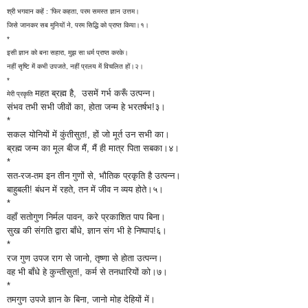
श्री भगवान कहें : 'फिर कहता, परम समस्त ज्ञान उत्तम।
जिसे जानकर सब मुनियों ने, परम सिद्धि को प्राप्त किया।१।
*
इसी ज्ञान को बना सहारा, मुझ सा धर्म प्राप्त करके।
नहीं सृष्टि में कभी उपजते, नहीं प्रलय में विचलित हों।२।
*
महत ब्रह्म है,
उसमें गर्भ करूँ उत्पन्न।
मेरी प्रकृति
संभव तभी सभी जीवों का, होता जन्म हे भरतर्षभ!३।
*
सकल योनियों में कुंतीसुत!, हों जो मूर्त उन सभी का।
ब्रह्म जन्म का मूल बीज मैं, मैं ही मात्र पिता सबका।४।
*
सत-रज-तम इन तीन गुणों से, भौतिक प्रकृति है उत्पन्न।
बाहुबली! बंधन में रहते, तन में जीव न व्यय होते।५।
*
वहाँ सतोगुण निर्मल पावन, करे प्रकाशित पाप बिना।
सुख की संगति द्वारा बाँधे, ज्ञान संग भी हे निष्पाप!६।
*
रज गुण उपज राग से जानो, तृष्णा से होता उत्पन्न।
वह भी बाँधे हे कुन्तीसुत!, कर्म से तनधारियों को।७।
*
तमगुण उपजे ज्ञान के बिना, जानो मोह देहियों में।