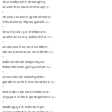
यदि मन को केंद्रित करने में, नहीं समर्थ मुझी में तू!
कर अभ्यास योग का; इच्छा कर पाने की तब अर्जुन।९।
*
यदि अभ्यास न कर सकता तो, मुझ प्रति कर्म परायण हो।
मेरे लिए कर्म करता चल, सिद्धि प्राप्त तुझको होगी।१०।
*
यदि यह भी कर सके न तू तो, मेरे योगाश्रित हो जा।
सब कर्मों का फल तज कर तू, आत्मस्थित मेरे हो जा।११।
*
ज्ञान श्रेष्ठ अभ्यास से सदा, ज्ञान से ध्यान विशिष्ट है।
श्रेष्ठ ध्यान से कर्म फलों का त्याग, त्याग से शांति मिले।१२।
*
ईर्ष्याहीन सभी जीवों प्रति, मैत्रीयुक्त दयालु तथा।
निरभिमान निर्मम समभावी, सुख में दुःख में करे क्षमा।१३।
*
रहे प्रसन्न निरंतर योगी, आत्मसंयमी दृढ़ निश्चय।
मुझमें अर्पित मन अरु मति से, जो मम भक्त वही प्रिय है।१४।
*
जिससे हो उद्विग्न न कोई, लोक से जो विचलित मत हो।
जो सुख-दुख से, भय चिंता से, मुक्त वही मुझको प्रिय है।१५।
*
इच्छारहित शुद्ध पटु है जो, उदासीन कष्ट से मुक्त।