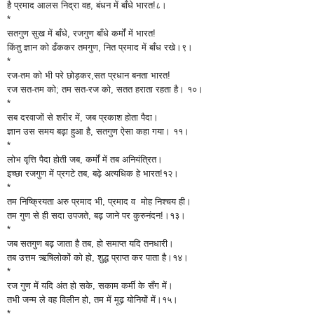
है प्रमाद आलस निद्रा वह, बंधन में बाँधे भारत!८।
*
सतगुण सुख में बाँधे, रजगुण बाँधे कर्मों में भारत!
किंतु
ज्ञान
को ढँककर
तमगुण, नित प्रमाद में बाँध रखे।९।
*
रज-तम को भी परे छोड़कर,सत प्रधान बनता भारत!
रज सत-तम को; तम सत-रज को, सतत हराता रहता है। १०।
*
सब दरवाजों से शरीर में, जब प्रकाश होता पैदा।
ज्ञान उस समय बढ़ा हुआ है, सतगुण ऐसा कहा गया। ११।
*
लोभ वृत्ति पैदा होती जब, कर्मों में तब अनियंत्रित।
इच्छा रजगुण में प्रगटे तब, बढ़े अत्यधिक हे भारत!१२।
*
तम निष्क्रियता अरु प्रमाद भी, प्रमाद व मोह निश्चय ही।
तम गुण से ही सदा उपजते, बढ़ जाने पर कुरुनंदन!।१३।
*
जब सतगुण बढ़ जाता है तब, हो समाप्त यदि तनधारी।
तब उत्तम ऋषिलोकों को हो, शुद्ध प्राप्त कर पाता है।१४।
*
रज गुण में यदि अंत हो सके, सकाम कर्मी के सँग में।
तभी
जन्म ले वह विलीन हो, तम में मूढ़ योनियों में।१५।
*