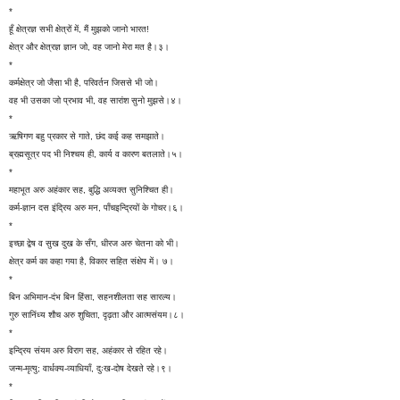
*
हूँ क्षेत्रज्ञ सभी क्षेत्रों में, मैं मुझको जानो भारत!
क्षेत्र और क्षेत्रज्ञ ज्ञान जो, वह जानो मेरा मत है।३।
*
कर्मक्षेत्र जो जैसा भी है, परिवर्तन जिससे भी जो।
वह भी उसका जो प्रभाव भी, वह सारांश सुनो मुझसे।४।
*
ऋषिगण बहु प्रकार से गाते, छंद कई कह समझाते।
ब्रह्मसूत्र पद भी निश्चय ही, कार्य व कारण बतलाते।५।
*
महाभूत अरु अहंकार सह, बुद्धि अव्यक्त सुनिश्चित ही।
कर्म-ज्ञान दस इंद्रिय अरु मन, पाँचइन्द्रियों के गोचर।६।
*
इच्छा द्वेष व सुख दुख के सँग, धीरज अरु चेतना को भी।
क्षेत्र कर्म का कहा गया है, विकार सहित संक्षेप में। ७।
*
बिन अभिमान-दंभ बिन हिंसा, सहनशीलता सह सारल्य।
गुरु सानिंध्य शौच अरु शुचिता, दृढ़ता और आत्मसंयम।८।
*
इन्द्रिय संयम अरु विराग सह, अहंकार से रहित रहे।
जन्म-मृत्यु; वार्धक्य-व्याधियाँ, दुःख-दोष देखते रहे।९।
*