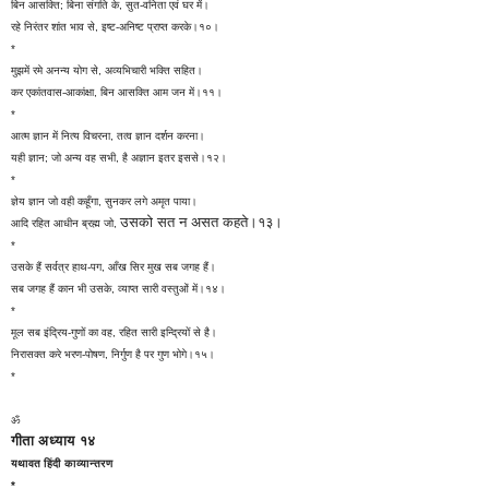
बिन आसक्ति; बिना संगति के, सुत-वनिता एवं घर में।
रहे निरंतर शांत भाव से, इष्ट-अनिष्ट प्राप्त करके।१०।
*
मुझमें रमे अनन्य योग से, अव्यभिचारी भक्ति सहित।
कर एकांतवास-आकांक्षा, बिन आसक्ति आम जन में।११।
*
आत्म ज्ञान में नित्य विचरना, तत्व ज्ञान दर्शन करना।
यही ज्ञान; जो अन्य वह सभी, है अज्ञान इतर इससे।१२।
*
ज्ञेय ज्ञान जो वही कहूँगा, सुनकर लगे अमृत पाया।
उसको
सत न असत कहते।१३।
आदि रहित आधीन ब्रह्म जो,
*
उसके हैं सर्वत्र हाथ-पग, आँख सिर मुख सब जगह हैं।
सब जगह हैं कान भी उसके, व्याप्त सारी वस्तुओं में।१४।
*
मूल सब इंद्रिय-गुणों का वह, रहित सारी इन्द्रियों से है।
निरासक्त करे भरण-पोषण, निर्गुण है पर गुण भोगे।१५।
*
ॐ
गीता अध्याय १४
यथावत हिंदी काव्यान्तरण
*