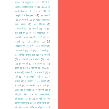
२०१८ की लघुकथाएँ: ३
(1)
2018 ki
laghu katahyen 3
(1)
2018 ki
2018 ki
laghukatha २
(1)
laghukathayen
(4)
२१ जनवरी
(1)
२१ फरवरी
(1)
२१ श्रेष्ठ लोककथाएँ
मध्य प्रदेश
(1)
२२ दिसंबर
(1)
२२फरवरी
(1)
२३ फरवरी
(1)
२४
(1)
२४ जून १५६४
(1)
२४ फरवरी
(1)
२५
जनवरी
(1)
२५ फरवरी
(1)
26
(1)
२६
26
फरवरी
(1)
२६ मात्रिक
(1)
january
(3)
27
(1)
२७ दिसंबर
(1)
२७ फरवरी
(2)
28
(1)
२८ फरवरी
(2)
२८ वार्णिक दण्डक छंद
(1)
२९ जनवरी
(2)
२९ फरवरी
(1)
३ फरवरी
(1)
३ मार्च
(1)
३० जनवरी
(2)
३१ अगस्त
(1)
३३
कोटि देव
(2)
३६ मात्रिक
(1)
३७०
(2)
४ मार्च
(1)
४फरवरी
(1)
५ फरवरी
(1)
५
मार्च
(1)
५ लघुकथाएँ - सलिल
(1)
५
समीक्षा
(2)
६ नवगीत
(1)
६ फरवरी
(1)
६ मार्च
(1)
७ फरवरी
(1)
७ मार्च
(1)
786
(1)
८ फरवरी
(1)
९ जनवरी
(1)
९
मात्रिक छंद
(1)
9 maatreey
chhand
(1)
ॐ
(1)
ॐ श्री राम रक्षा
स्तोत्र दोहानुवाद
(2)
ॐ दोहा शतक
(1)
ॐ दोहा शतक अविनाश बोहर
(1)
ॐ