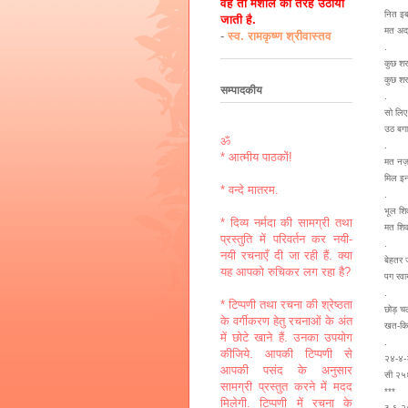
वह तो मशाल की तरह उठायी
नित इब
जाती है.
मत अद
-
स्व. रामकृष्ण श्रीवास्तव
.
कुछ शर
कुछ शर
सम्पादकीय
.
सो लिए
उठ बग
ॐ
.
* आत्मीय पाठकों!
मत नज़
मिल इ
* वन्दे मातरम.
.
भूल शि
* दिव्य नर्मदा की सामग्री तथा
मत शि
प्रस्तुति में परिवर्तन कर नयी-
.
नयी रचनाएँ दी जा रही हैं. क्या
बेहतर 
यह आपको रुचिकर लग रहा है?
पग रवा
.
* टिप्पणी तथा रचना की श्रेष्ठता
छोड़ च
के वर्गीकरण हेतु रचनाओं के अंत
खत-कि
में छोटे खाने हैं. उनका उपयोग
.
कीजिये. आपकी टिप्पणी से
२४-४
आपकी पसंद के अनुसार
सी २५
सामग्री प्रस्तुत करने में मदद
***
मिलेगी. टिप्पणी में रचना के
३-६-