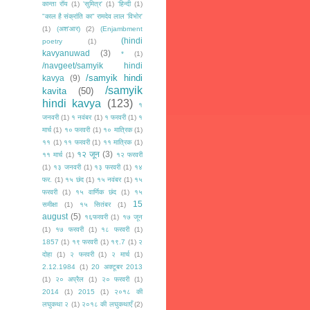
कान्ता रॉय
(1)
'सुमित्र'
(1)
‘हिन्दी
(1)
"काल है संक्रांति का" रामदेव लाल 'विभोर'
(1)
(अश'आर)
(2)
(Enjambment
(hindi
poetry
(1)
kavyanuwad
(3)
*
(1)
/navgeet/samyik hindi
/samyik hindi
kavya
(9)
/samyik
kavita
(50)
hindi kavya
(123)
१
जनवरी
(1)
१ नवंबर
(1)
१ फरवरी
(1)
१
मार्च
(1)
१० फरवरी
(1)
१० मात्रिक
(1)
११
(1)
११ फरवरी
(1)
११ मात्रिक
(1)
१२ जून
(3)
११ मार्च
(1)
१२ फरवरी
(1)
१३ जनवरी
(1)
१३ फरवरी
(1)
१४
फर.
(1)
१५ छंद
(1)
१५ नवंबर
(1)
१५
फरवरी
(1)
१५ वार्णिक छंद
(1)
१५
15
समीक्षा
(1)
१५ सितंबर
(1)
august
(5)
१६फरवरी
(1)
१७ जून
(1)
१७ फरवरी
(1)
१८ फरवरी
(1)
1857
(1)
१९ फरवरी
(1)
१९.7
(1)
२
दोहा
(1)
२ फरवरी
(1)
२ मार्च
(1)
2.12.1984
(1)
20 अक्टूबर 2013
(1)
२० अप्रैल
(1)
२० फरवरी
(1)
2014
(1)
2015
(1)
२०१८ की
लघुकथा २
(1)
२०१८ की लघुकथाएँ
(2)