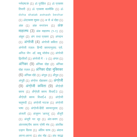
नर्मदाष्टकं
(1)
ॐ पुरोहित
(1)
ॐ प्रकाश
तिवारी
(1)
ॐ प्रकाश बाल्मीकि
(1)
ॐ
doha shatak avinash beohar
(1)
ॐप्रकाश शुक्ल
(1)
अ से अं दोहा
(1)
अंक
अंक
(1)
अंक मनरंजन
(1)
माहात्म्य
(3)
अंक माहात्म्य (१-९)
(1)
अंकुर
(2)
अंग तथा प्रकार
(2)
अंगदान
अंगरेजी
(4)
(1)
अंगरेजी कविता
(1)
अंगरेजी ग़ज़ल- हिन्दी काव्यानुवाद: प्रो.
अनिल जैन -डॉ. बाबु जोसेफ
(1)
अंगरेजी
द्विपदियाँ
(1)
अंगरेजी में - २
(1)
अंगार
(1)
अंगिका
(9)
अंगिका दोहा
(2)
अंगिका
अंगिका दोहा मुक्तिका
दोहा ग़ज़ल
(1)
(6)
अंगिका दोहे
(1)
अंगूठा
(1)
अँगूठा
(1)
अंग्रेजी
अंगूठी
(1)
अंग्रेज दोहाकार
(1)
(9)
अंग्रेजी कविता
(9)
अँग्रेज़ी
काव्य
(1)
अँग्रेज़ी काव्य विधाएँ-3
(1)
अँग्रेज़ी काव्य विधाएँ-4
(1)
अंग्रेजी
चतुष्पदी
(1)
अंग्रेजी नाटक
(1)
अंग्रेजी
भाषा
(1)
अंग्रेजी-हिंदी काव्यानुवाद
(1)
अंजली
(1)
अंजुमन 'आरज़ू'
(1)
अँजुरी
(1)
अंजुरी भर धूप
(1)
अंतःकरण
(1)
अंतरराष्ट्रीय काव्य प्रेमी मंच
(1)
अंतरिक्ष
उड़ान दिवस
(1)
अंतिम सत्य
(1)
अंदाज
अपना-अपना
(1)
अंध मोह
(1)
अंध श्रद्धा