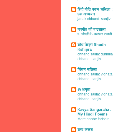
हिंदी गीति काव्य सलिला :
एक अध्ययन
janak chhand: sanjiv
नवगीत की पाठशाला
७. जंगलों में - कल्पना रामानी
शोध क्षिप्रा Shodh
Kshipra
chhand salila: durmila
chhand -sanjiv
चिंतन सलिला
chhand salila: vidhata
chhand -sanjiv
ॐ अमृता
chhand salila: vidhata
chhand -sanjiv
Kavya Sangaraha :
My Hindi Poems
Mere nanhe farishte
शब्द कलश