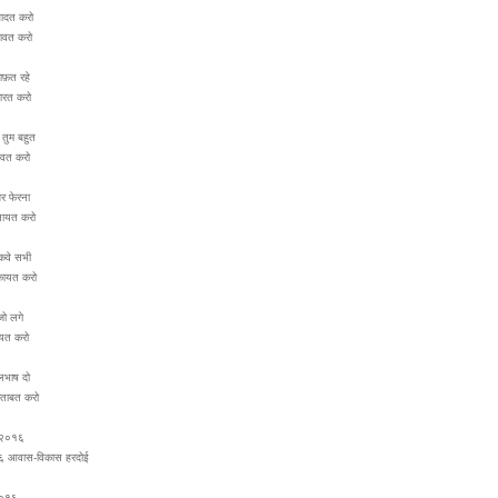
ादत करो
ावत करो
ाफ़त रहे
ारत करो
 तुम बहुत
ावत करो
र फेरना
नायत करो
कवे सभी
कायत करो
जो लगे
यत करो
लभाष दो
ताबत करो
-२०१६
६ आवास-विकास हरदोई
२०१६