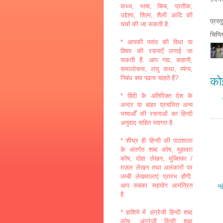
कथ्य, भाषा, बिम्ब, प्रतीक,
उद्देश्य, शिल्प, शैली आदि की
प्रस्
चर्चा की जा सकती है.
चिप्प
* आपकी पसंद की विधा या
विषय की रचनाएँ लगाई जा
सकती हैं. आप गद्य, कहानी,
समालोचना, लघु कथा, व्यंग्य,
निबंध क्या पढना चाहते हैं?
कोई
* हिंदी के अतिरिक्त देश के
अन्दर या बाहर प्रचलित अन्य
भाषाओँ की रचनाओं का हिन्दी
अनुवाद सहित स्वागत है.
* शीघ्र ही हिन्दी की पाठशाला
के अंतर्गत शब्द कोष, मुहावरा
कोष, दोहा लेखन, मुक्तिका /
ग़ज़ल लेखन तथा अलंकारों पर
लम्बी लेखमालाएं प्रारंभ होंगी.
आप सबका सहयोग आमंत्रित
नई
है.
* हाशिये में अंग्रेजी हिन्दी शब्द
कोष, अंग्रेजी हिन्दी शब्द