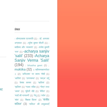
लेबल
- ओमप्रकाश प्रजापति
(1)
- डॉ. अव्यक्त
अग्रवाल
(1)
--सुरेश कुमार चौधरी
(1)
-
काफ़िया और व्याकरण'
(1)
-राजेश कुमारी
-acharya sanjiv
‘राज‘
(1)
'salil'
(233)
-Acharya
Sanjiv Verma 'Salil'
(194)
.
: bhasha geet
(2)
muktika
(32)
॥ श्रीरामरक्षास्तोत्र
॥
(2)
'अभिलाषा' पर काव्य गोष्ठी
(1)
'आतिश'
(1)
'उत्तरकथा'
(1)
'कत्अ' उर्दू
(1)
'केशव कल्चर
(1)
'खलिश'
(2)
’ख़लिश'
(1)
'गज़ल रदीफ़
(1)
'गोत्र' तथा
स्ट
'अल्ल'
(1)
'बुंदेली दोहे
(1)
'बेदिल'
(1)
‘यादों की नागफनी’
(1)
'रेणु
(1)
'व्योम'
(1)
'संजीव
'शांत'
(1)
'शिक्षक दिवस'
(2)
सलिल'
(3)
'सलिल' की लघुकथाएँ