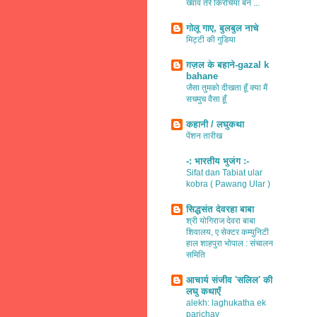
ख्वाव तेरे किरचियाँ बन ...
गोलू गाए, बुलबुल नाचे
मिट्टी की गुडिया
ग़ज़ल के बहाने-gazal k
bahane
जैसा तुमको दीखता हूँ क्या मैं
सचमुच वैसा हूँ
कहानी / लघुकथा
पेंशन तारीख
-: भारतीय भुजंग :-
Sifat dan Tabiat ular
kobra ( Pawang Ular )
सिद्धसंत देवरहा बाबा
श्री योगिराज देवरा बाबा
शिवालय, ए सेक्टर कम्युनिटी
हाल शाहपुरा भोपाल : संचालन
समिति
आचार्य संजीव 'सलिल' की
लघु कथाएँ
alekh: laghukatha ek
parichay