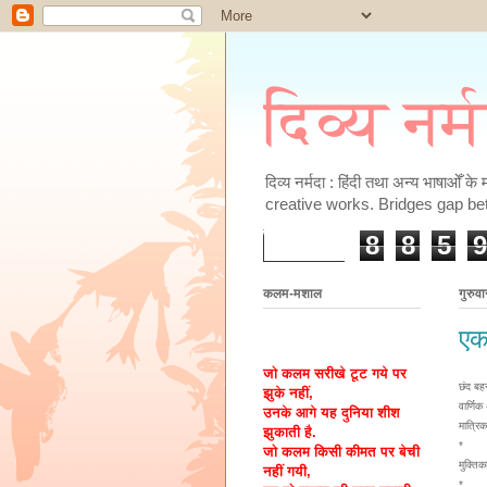
दिव्य नर्
दिव्य नर्मदा : हिंदी तथा अन्य भाषाओँ 
creative works. Bridges gap be
8
8
5
9
कलम-मशाल
गुरुव
एक
जो कलम सरीखे टूट गये पर
छंद बह
झुके नहीं,
वार्णिक
उनके आगे यह दुनिया शीश
मात्रि
झुकाती है.
*
जो कलम किसी कीमत पर बेची
मुक्तिक
नहीं गयी,
*