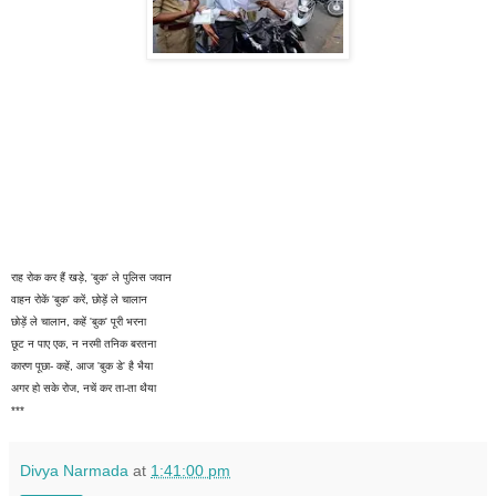
राह रोक कर हैं खड़े, 'बुक' ले पुलिस जवान
वाहन रोकें 'बुक' करें, छोड़ें ले चालान
छोड़ें ले चालान, कहें 'बुक' पूरी भरना
छूट न पाए एक, न नरमी तनिक बरतना
कारण पूछा- कहें, आज 'बुक डे' है भैया
अगर हो सके रोज, नचें कर ता-ता थैया
***
Divya Narmada
at
1:41:00 pm