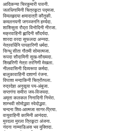
आदिकन्या चिरकुमारी पावनी.
जलधिगामिनी चित्रकूटा पद्मजा.
विमलहृदया क्षमादात्री कौतुकी.
कमलनयनी जगज्जननि हर्म्यदा.
शाशिसुता रौद्रा विनोदिनी नीरजा.
मक्रवाहिनी ह्लादिनी सौंदर्यदा.
शारदा वरदा सुफलदा अन्नदा.
नेत्रवर्धिनि पापहारिणी धर्मदा.
सिन्धु सीता गौतमी सोमात्मजा.
रूपदा सौदामिनी सुख-सौख्यदा.
शिखरिणी नेत्रा तरंगिणी मेखला.
नीलवासिनी दिव्यरूपा कर्मदा.
बालुकावाहिनी दशार्णा रंजना.
विपाशा मन्दाकिनी चित्रोंत्पला.
रुद्रदेहा अनुसूया पय-अंबुजा.
सप्तगंगा समीरा जय-विजयदा.
अमृता कलकल निनादिनी निर्भरा.
शाम्भवी सोमोद्भवा स्वेदोद्भवा.
चन्दना शिव-आत्मजा सागर-प्रिया.
वायुवाहिनी कामिनी आनंददा.
मुरदला मुरला त्रिकूटा अंजना.
नंदना नाम्माडिअस भव मुक्तिदा.