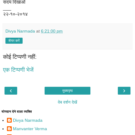
सदय दिखाओ
___
२२-१०-२०१४
Divya Narmada
at
6:21:00 pm
शेयर करें
कोई टिप्पणी नहीं:
एक टिप्पणी भेजें
‹
›
मुख्यपृष्ठ
वेब वर्शन देखें
योगदान देने वाला व्यक्ति
Divya Narmada
Manvanter Verma