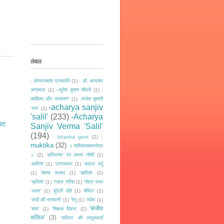
लेबल
- ओमप्रकाश प्रजापति
(1)
- डॉ. अव्यक्त
अग्रवाल
(1)
--सुरेश कुमार चौधरी
(1)
-
काफ़िया और व्याकरण'
(1)
-राजेश कुमारी
-acharya sanjiv
‘राज‘
(1)
'salil'
(233)
-Acharya
स्ट
Sanjiv Verma 'Salil'
(194)
.
: bhasha geet
(2)
muktika
(32)
॥ श्रीरामरक्षास्तोत्र
॥
(2)
'अभिलाषा' पर काव्य गोष्ठी
(1)
'आतिश'
(1)
'उत्तरकथा'
(1)
'कत्अ' उर्दू
(1)
'केशव कल्चर
(1)
'खलिश'
(2)
’ख़लिश'
(1)
'गज़ल रदीफ़
(1)
'गोत्र' तथा
'अल्ल'
(1)
'बुंदेली दोहे
(1)
'बेदिल'
(1)
‘यादों की नागफनी’
(1)
'रेणु
(1)
'व्योम'
(1)
'संजीव
'शांत'
(1)
'शिक्षक दिवस'
(2)
सलिल'
(3)
'सलिल' की लघुकथाएँ