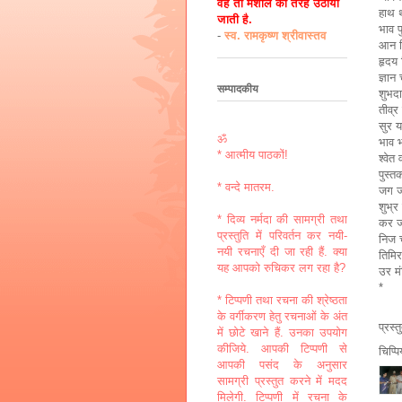
वह तो मशाल की तरह उठायी
हाथ थ
जाती है.
भाव प
-
स्व. रामकृष्ण श्रीवास्तव
आन व
हृदय 
ज्ञान
सम्पादकीय
शुभद
तीव्
सुर य
ॐ
भाव भ
* आत्मीय पाठकों!
श्वे
पुस्त
* वन्दे मातरम.
जग ज
शुभ्र
* दिव्य नर्मदा की सामग्री तथा
कर ज
प्रस्तुति में परिवर्तन कर नयी-
निज 
नयी रचनाएँ दी जा रही हैं. क्या
तिमि
यह आपको रुचिकर लग रहा है?
उर मं
*
* टिप्पणी तथा रचना की श्रेष्ठता
के वर्गीकरण हेतु रचनाओं के अंत
प्रस्
में छोटे खाने हैं. उनका उपयोग
कीजिये. आपकी टिप्पणी से
चिप्प
आपकी पसंद के अनुसार
सामग्री प्रस्तुत करने में मदद
मिलेगी. टिप्पणी में रचना के