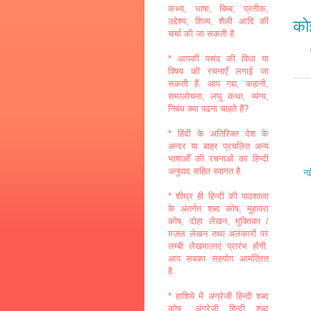
कथ्य, भाषा, बिम्ब, प्रतीक,
उद्देश्य, शिल्प, शैली आदि की
कोई
चर्चा की जा सकती है.
* आपकी पसंद की विधा या
विषय की रचनाएँ लगाई जा
सकती हैं. आप गद्य, कहानी,
समालोचना, लघु कथा, व्यंग्य,
निबंध क्या पढना चाहते हैं?
* हिंदी के अतिरिक्त देश के
अन्दर या बाहर प्रचलित अन्य
भाषाओँ की रचनाओं का हिन्दी
अनुवाद सहित स्वागत है.
नई
* शीघ्र ही हिन्दी की पाठशाला
के अंतर्गत शब्द कोष, मुहावरा
कोष, दोहा लेखन, मुक्तिका /
ग़ज़ल लेखन तथा अलंकारों पर
लम्बी लेखमालाएं प्रारंभ होंगी.
आप सबका सहयोग आमंत्रित
है.
* हाशिये में अंग्रेजी हिन्दी शब्द
कोष, अंग्रेजी हिन्दी शब्द