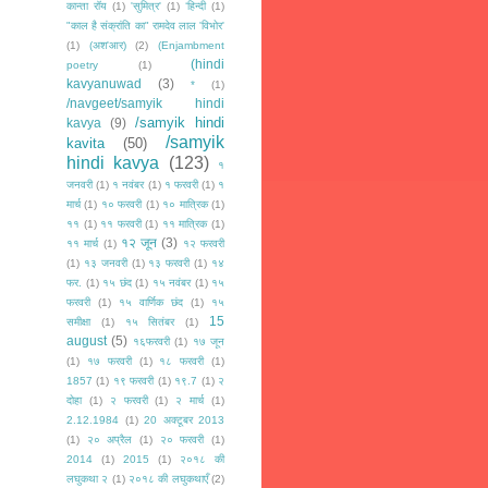
कान्ता रॉय
(1)
'सुमित्र'
(1)
‘हिन्दी
(1)
"काल है संक्रांति का" रामदेव लाल 'विभोर'
(1)
(अश'आर)
(2)
(Enjambment
(hindi
poetry
(1)
kavyanuwad
(3)
*
(1)
/navgeet/samyik hindi
/samyik hindi
kavya
(9)
/samyik
kavita
(50)
hindi kavya
(123)
१
जनवरी
(1)
१ नवंबर
(1)
१ फरवरी
(1)
१
मार्च
(1)
१० फरवरी
(1)
१० मात्रिक
(1)
११
(1)
११ फरवरी
(1)
११ मात्रिक
(1)
१२ जून
(3)
११ मार्च
(1)
१२ फरवरी
(1)
१३ जनवरी
(1)
१३ फरवरी
(1)
१४
फर.
(1)
१५ छंद
(1)
१५ नवंबर
(1)
१५
फरवरी
(1)
१५ वार्णिक छंद
(1)
१५
15
समीक्षा
(1)
१५ सितंबर
(1)
august
(5)
१६फरवरी
(1)
१७ जून
(1)
१७ फरवरी
(1)
१८ फरवरी
(1)
1857
(1)
१९ फरवरी
(1)
१९.7
(1)
२
दोहा
(1)
२ फरवरी
(1)
२ मार्च
(1)
2.12.1984
(1)
20 अक्टूबर 2013
(1)
२० अप्रैल
(1)
२० फरवरी
(1)
2014
(1)
2015
(1)
२०१८ की
लघुकथा २
(1)
२०१८ की लघुकथाएँ
(2)