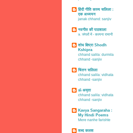
हिंदी गीति काव्य सलिला :
एक अध्ययन
janak chhand: sanjiv
नवगीत की पाठशाला
७. जंगलों में - कल्पना रामानी
शोध क्षिप्रा Shodh
Kshipra
chhand salila: durmila
chhand -sanjiv
चिंतन सलिला
chhand salila: vidhata
chhand -sanjiv
ॐ अमृता
chhand salila: vidhata
chhand -sanjiv
Kavya Sangaraha :
My Hindi Poems
Mere nanhe farishte
शब्द कलश