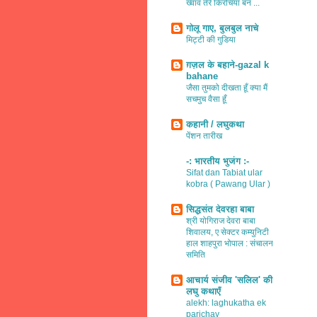
ख्वाव तेरे किरचियाँ बन ...
गोलू गाए, बुलबुल नाचे
मिट्टी की गुडिया
ग़ज़ल के बहाने-gazal k
bahane
जैसा तुमको दीखता हूँ क्या मैं
सचमुच वैसा हूँ
कहानी / लघुकथा
पेंशन तारीख
-: भारतीय भुजंग :-
Sifat dan Tabiat ular
kobra ( Pawang Ular )
सिद्धसंत देवरहा बाबा
श्री योगिराज देवरा बाबा
शिवालय, ए सेक्टर कम्युनिटी
हाल शाहपुरा भोपाल : संचालन
समिति
आचार्य संजीव 'सलिल' की
लघु कथाएँ
alekh: laghukatha ek
parichay