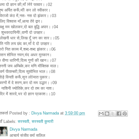
मा दो ज्ञान की,माँ !मेरे पतवार।।02
ुष्प अर्पित करूँ,माँ! कर लो स्वीकार।
िराजो कंठ में,नस- नस दो झंकार।।03
लिए विश्वास माँ,आया तेरे द्वार।
 चक्षु मम खोलकर,दो बल बुद्धि अपार।।04
ा शुभवरदायिनी!,वाणी दो उपहार।
र लेखनी धार से,लिख दूँ जग का सार।।05
ति गति लय छंद का,माँ दे दो उपहार।
रो नित काव्य में,शब्द-शब्द झंकार।।06
त वसन शोभित नयन,मंद अधर मुस्कान।
क वीणा धारिणी,दिव्य गुणों की खान।।07
ननी जय अम्बिके,कर मणि मौक्तिक माल।
 वर्ण पीताम्बरी,दिव्य सुशोभित भाल।।08
ोड़े विनती करूँ,सुन लो!मात पुकार।
चरणों में दे शरण,कर दो मम उद्धार।।09
र नाशिनी ज्योतिके,कर दो तम का नाश।
दिर में शारदे,भर दो ज्ञान प्रकाश।।10
तुतकर्ता Posted by :
Divya Narmada
at
3:59:00 pm
ियाँ Labels:
सरस्वती
,
सरस्वती कुमारी
Divya Narmada
आचार्य संजीव वर्मा सलिल