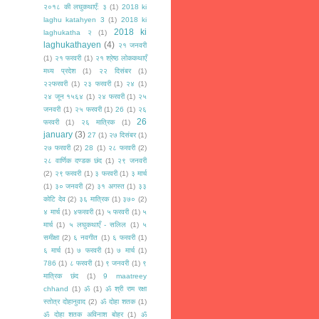
२०१८ की लघुकथाएँ: ३
(1)
2018 ki
laghu katahyen 3
(1)
2018 ki
2018 ki
laghukatha २
(1)
laghukathayen
(4)
२१ जनवरी
(1)
२१ फरवरी
(1)
२१ श्रेष्ठ लोककथाएँ
मध्य प्रदेश
(1)
२२ दिसंबर
(1)
२२फरवरी
(1)
२३ फरवरी
(1)
२४
(1)
२४ जून १५६४
(1)
२४ फरवरी
(1)
२५
जनवरी
(1)
२५ फरवरी
(1)
26
(1)
२६
26
फरवरी
(1)
२६ मात्रिक
(1)
january
(3)
27
(1)
२७ दिसंबर
(1)
२७ फरवरी
(2)
28
(1)
२८ फरवरी
(2)
२८ वार्णिक दण्डक छंद
(1)
२९ जनवरी
(2)
२९ फरवरी
(1)
३ फरवरी
(1)
३ मार्च
(1)
३० जनवरी
(2)
३१ अगस्त
(1)
३३
कोटि देव
(2)
३६ मात्रिक
(1)
३७०
(2)
४ मार्च
(1)
४फरवरी
(1)
५ फरवरी
(1)
५
मार्च
(1)
५ लघुकथाएँ - सलिल
(1)
५
समीक्षा
(2)
६ नवगीत
(1)
६ फरवरी
(1)
६ मार्च
(1)
७ फरवरी
(1)
७ मार्च
(1)
786
(1)
८ फरवरी
(1)
९ जनवरी
(1)
९
मात्रिक छंद
(1)
9 maatreey
chhand
(1)
ॐ
(1)
ॐ श्री राम रक्षा
स्तोत्र दोहानुवाद
(2)
ॐ दोहा शतक
(1)
ॐ दोहा शतक अविनाश बोहर
(1)
ॐ