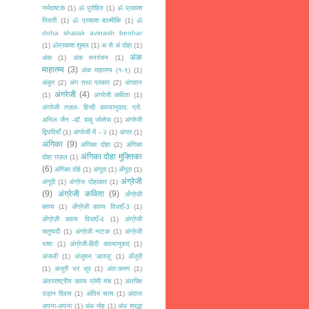
नर्मदाष्टकं
(1)
ॐ पुरोहित
(1)
ॐ प्रकाश
तिवारी
(1)
ॐ प्रकाश बाल्मीकि
(1)
ॐ
doha shatak avinash beohar
(1)
ॐप्रकाश शुक्ल
(1)
अ से अं दोहा
(1)
अंक
अंक
(1)
अंक मनरंजन
(1)
माहात्म्य
(3)
अंक माहात्म्य (१-९)
(1)
अंकुर
(2)
अंग तथा प्रकार
(2)
अंगदान
अंगरेजी
(4)
(1)
अंगरेजी कविता
(1)
अंगरेजी ग़ज़ल- हिन्दी काव्यानुवाद: प्रो.
अनिल जैन -डॉ. बाबु जोसेफ
(1)
अंगरेजी
द्विपदियाँ
(1)
अंगरेजी में - २
(1)
अंगार
(1)
अंगिका
(9)
अंगिका दोहा
(2)
अंगिका
अंगिका दोहा मुक्तिका
दोहा ग़ज़ल
(1)
(6)
अंगिका दोहे
(1)
अंगूठा
(1)
अँगूठा
(1)
अंग्रेजी
अंगूठी
(1)
अंग्रेज दोहाकार
(1)
(9)
अंग्रेजी कविता
(9)
अँग्रेज़ी
काव्य
(1)
अँग्रेज़ी काव्य विधाएँ-3
(1)
अँग्रेज़ी काव्य विधाएँ-4
(1)
अंग्रेजी
चतुष्पदी
(1)
अंग्रेजी नाटक
(1)
अंग्रेजी
भाषा
(1)
अंग्रेजी-हिंदी काव्यानुवाद
(1)
अंजली
(1)
अंजुमन 'आरज़ू'
(1)
अँजुरी
(1)
अंजुरी भर धूप
(1)
अंतःकरण
(1)
अंतरराष्ट्रीय काव्य प्रेमी मंच
(1)
अंतरिक्ष
उड़ान दिवस
(1)
अंतिम सत्य
(1)
अंदाज
अपना-अपना
(1)
अंध मोह
(1)
अंध श्रद्धा