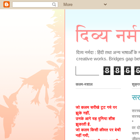
दिव्य नर्
दिव्य नर्मदा : हिंदी तथा अन्य भाषाओँ 
creative works. Bridges gap be
8
8
6
6
कलम-मशाल
शुक्र
सर
जो कलम सरीखे टूट गये पर
सरस्व
झुके नहीं,
सरस्व
उनके आगे यह दुनिया शीश
*
झुकाती है.
वर दो
जो कलम किसी कीमत पर बेची
चरण 
नहीं गयी,
जीवन 