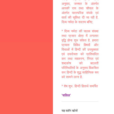
अनुवाद, जनमत के अंतर्गत
आपकी राय तथा चौपाल के
अंतर्गत पारस्परिक संपर्क एवं
वार्ता की सुविधा दी जा रही है.
दिव्य नर्मदा के सदस्य बनिए.
* दिव्य नर्मदा की पाठक संख्या
तथा प्रसार क्षेत्र में लगातार
वृद्धि होना शुभ संकेत है. हमारा
प्रयास विविध विषयों और
विधाओं में हिन्दी की उपयुक्तता
एवं उपादेयता को प्रतिपादित
कर तथा व्याकरण, पिंगल एवं
शब्दकोष को बदलती
परिस्थितियों के अनुरूप विकसित
कर हिन्दी के शुद्ध साहित्यिक रूप
को सामने लाना है.
* शेष शुभ. हिन्दी हितार्थ समर्पित
'सलिल'
यह ब्लॉग खोजें