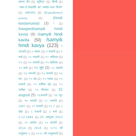
कान्ता रॉय
(1)
'सुमित्र'
(1)
‘हिन्दी
(1)
"काल है संक्रांति का" रामदेव लाल 'विभोर'
(1)
(अश'आर)
(2)
(Enjambment
(hindi
poetry
(1)
kavyanuwad
(3)
*
(1)
/navgeet/samyik hindi
/samyik hindi
kavya
(9)
/samyik
kavita
(50)
hindi kavya
(123)
१
जनवरी
(1)
१ नवंबर
(1)
१ फरवरी
(1)
१
मार्च
(1)
१० फरवरी
(1)
१० मात्रिक
(1)
११
(1)
११ फरवरी
(1)
११ मात्रिक
(1)
१२ जून
(3)
११ मार्च
(1)
१२ फरवरी
(1)
१३ जनवरी
(1)
१३ फरवरी
(1)
१४
फर.
(1)
१५ छंद
(1)
१५ नवंबर
(1)
१५
फरवरी
(1)
१५ वार्णिक छंद
(1)
१५
15
समीक्षा
(1)
१५ सितंबर
(1)
august
(5)
१६फरवरी
(1)
१७ जून
(1)
१७ फरवरी
(1)
१८ फरवरी
(1)
1857
(1)
१९ फरवरी
(1)
१९.7
(1)
२
दोहा
(1)
२ फरवरी
(1)
२ मार्च
(1)
2.12.1984
(1)
20 अक्टूबर 2013
(1)
२० अप्रैल
(1)
२० फरवरी
(1)
2014
(1)
2015
(1)
२०१८ की
लघुकथा २
(1)
२०१८ की लघुकथाएँ
(2)