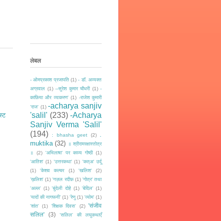
लेबल
- ओमप्रकाश प्रजापति
(1)
- डॉ. अव्यक्त
अग्रवाल
(1)
--सुरेश कुमार चौधरी
(1)
-
काफ़िया और व्याकरण'
(1)
-राजेश कुमारी
-acharya sanjiv
‘राज‘
(1)
'salil'
(233)
-Acharya
स्ट
Sanjiv Verma 'Salil'
(194)
.
: bhasha geet
(2)
muktika
(32)
॥ श्रीरामरक्षास्तोत्र
॥
(2)
'अभिलाषा' पर काव्य गोष्ठी
(1)
'आतिश'
(1)
'उत्तरकथा'
(1)
'कत्अ' उर्दू
(1)
'केशव कल्चर
(1)
'खलिश'
(2)
’ख़लिश'
(1)
'गज़ल रदीफ़
(1)
'गोत्र' तथा
'अल्ल'
(1)
'बुंदेली दोहे
(1)
'बेदिल'
(1)
‘यादों की नागफनी’
(1)
'रेणु
(1)
'व्योम'
(1)
'संजीव
'शांत'
(1)
'शिक्षक दिवस'
(2)
सलिल'
(3)
'सलिल' की लघुकथाएँ