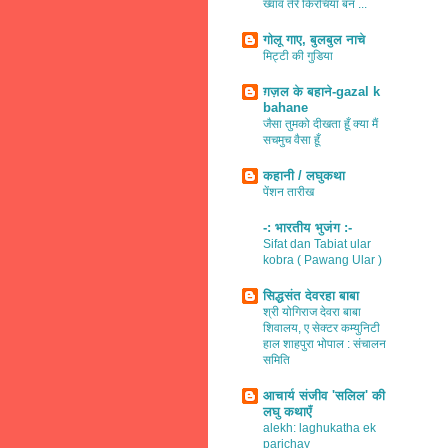
ख्वाव तेरे किरचियाँ बन ...
गोलू गाए, बुलबुल नाचे
मिट्टी की गुडिया
ग़ज़ल के बहाने-gazal k
bahane
जैसा तुमको दीखता हूँ क्या मैं
सचमुच वैसा हूँ
कहानी / लघुकथा
पेंशन तारीख
-: भारतीय भुजंग :-
Sifat dan Tabiat ular
kobra ( Pawang Ular )
सिद्धसंत देवरहा बाबा
श्री योगिराज देवरा बाबा
शिवालय, ए सेक्टर कम्युनिटी
हाल शाहपुरा भोपाल : संचालन
समिति
आचार्य संजीव 'सलिल' की
लघु कथाएँ
alekh: laghukatha ek
parichay