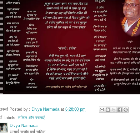
तुतकर्ता Posted by :
Divya Narmada
at
6:28:00 pm
ियाँ Labels:
सलिल और रचनाएँ
Divya Narmada
आचार्य संजीव वर्मा सलिल