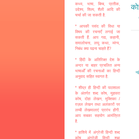
कथ्य, भाषा, बिम्ब, प्रतीक,
कोई
उद्देश्य, शिल्प, शैली आदि की
चर्चा की जा सकती है.
* आपकी पसंद की विधा या
विषय की रचनाएँ लगाई जा
सकती हैं. आप गद्य, कहानी,
समालोचना, लघु कथा, व्यंग्य,
निबंध क्या पढना चाहते हैं?
* हिंदी के अतिरिक्त देश के
अन्दर या बाहर प्रचलित अन्य
भाषाओँ की रचनाओं का हिन्दी
नई
अनुवाद सहित स्वागत है.
* शीघ्र ही हिन्दी की पाठशाला
के अंतर्गत शब्द कोष, मुहावरा
कोष, दोहा लेखन, मुक्तिका /
ग़ज़ल लेखन तथा अलंकारों पर
लम्बी लेखमालाएं प्रारंभ होंगी.
आप सबका सहयोग आमंत्रित
है.
* हाशिये में अंग्रेजी हिन्दी शब्द
कोष, अंग्रेजी हिन्दी शब्द