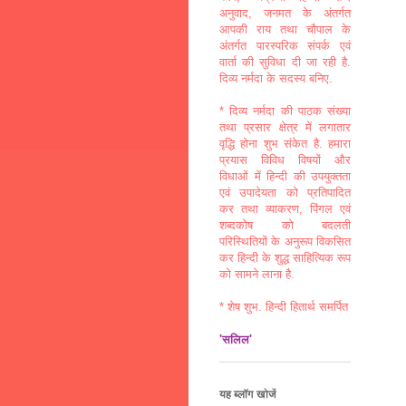
अनुवाद, जनमत के अंतर्गत
आपकी राय तथा चौपाल के
अंतर्गत पारस्परिक संपर्क एवं
वार्ता की सुविधा दी जा रही है.
दिव्य नर्मदा के सदस्य बनिए.
* दिव्य नर्मदा की पाठक संख्या
तथा प्रसार क्षेत्र में लगातार
वृद्धि होना शुभ संकेत है. हमारा
प्रयास विविध विषयों और
विधाओं में हिन्दी की उपयुक्तता
एवं उपादेयता को प्रतिपादित
कर तथा व्याकरण, पिंगल एवं
शब्दकोष को बदलती
परिस्थितियों के अनुरूप विकसित
कर हिन्दी के शुद्ध साहित्यिक रूप
को सामने लाना है.
* शेष शुभ. हिन्दी हितार्थ समर्पित
'सलिल'
यह ब्लॉग खोजें