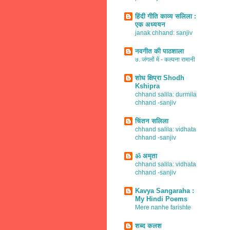
हिंदी गीति काव्य सलिला :
एक अध्ययन
janak chhand: sanjiv
नवगीत की पाठशाला
७. जंगलों में - कल्पना रामानी
शोध क्षिप्रा Shodh
Kshipra
chhand salila: durmila
chhand -sanjiv
चिंतन सलिला
chhand salila: vidhata
chhand -sanjiv
ॐ अमृता
chhand salila: vidhata
chhand -sanjiv
Kavya Sangaraha :
My Hindi Poems
Mere nanhe farishte
शब्द कलश