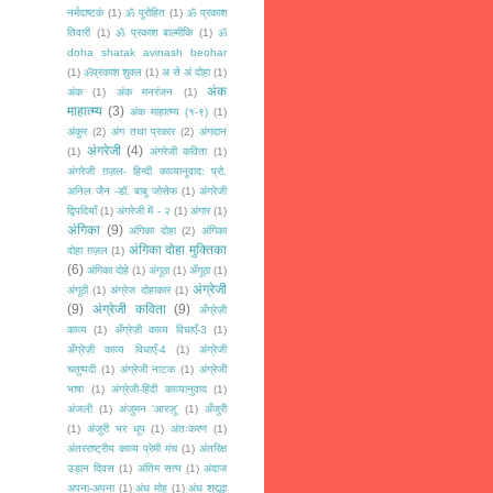
नर्मदाष्टकं
(1)
ॐ पुरोहित
(1)
ॐ प्रकाश
तिवारी
(1)
ॐ प्रकाश बाल्मीकि
(1)
ॐ
doha shatak avinash beohar
(1)
ॐप्रकाश शुक्ल
(1)
अ से अं दोहा
(1)
अंक
अंक
(1)
अंक मनरंजन
(1)
माहात्म्य
(3)
अंक माहात्म्य (१-९)
(1)
अंकुर
(2)
अंग तथा प्रकार
(2)
अंगदान
अंगरेजी
(4)
(1)
अंगरेजी कविता
(1)
अंगरेजी ग़ज़ल- हिन्दी काव्यानुवाद: प्रो.
अनिल जैन -डॉ. बाबु जोसेफ
(1)
अंगरेजी
द्विपदियाँ
(1)
अंगरेजी में - २
(1)
अंगार
(1)
अंगिका
(9)
अंगिका दोहा
(2)
अंगिका
अंगिका दोहा मुक्तिका
दोहा ग़ज़ल
(1)
(6)
अंगिका दोहे
(1)
अंगूठा
(1)
अँगूठा
(1)
अंग्रेजी
अंगूठी
(1)
अंग्रेज दोहाकार
(1)
(9)
अंग्रेजी कविता
(9)
अँग्रेज़ी
काव्य
(1)
अँग्रेज़ी काव्य विधाएँ-3
(1)
अँग्रेज़ी काव्य विधाएँ-4
(1)
अंग्रेजी
चतुष्पदी
(1)
अंग्रेजी नाटक
(1)
अंग्रेजी
भाषा
(1)
अंग्रेजी-हिंदी काव्यानुवाद
(1)
अंजली
(1)
अंजुमन 'आरज़ू'
(1)
अँजुरी
(1)
अंजुरी भर धूप
(1)
अंतःकरण
(1)
अंतरराष्ट्रीय काव्य प्रेमी मंच
(1)
अंतरिक्ष
उड़ान दिवस
(1)
अंतिम सत्य
(1)
अंदाज
अपना-अपना
(1)
अंध मोह
(1)
अंध श्रद्धा