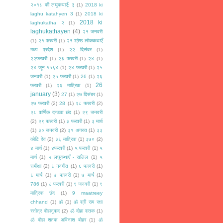
२०१८ की लघुकथाएँ: ३
(1)
2018 ki
laghu katahyen 3
(1)
2018 ki
2018 ki
laghukatha २
(1)
laghukathayen
(4)
२१ जनवरी
(1)
२१ फरवरी
(1)
२१ श्रेष्ठ लोककथाएँ
मध्य प्रदेश
(1)
२२ दिसंबर
(1)
२२फरवरी
(1)
२३ फरवरी
(1)
२४
(1)
२४ जून १५६४
(1)
२४ फरवरी
(1)
२५
जनवरी
(1)
२५ फरवरी
(1)
26
(1)
२६
26
फरवरी
(1)
२६ मात्रिक
(1)
january
(3)
27
(1)
२७ दिसंबर
(1)
२७ फरवरी
(2)
28
(1)
२८ फरवरी
(2)
२८ वार्णिक दण्डक छंद
(1)
२९ जनवरी
(2)
२९ फरवरी
(1)
३ फरवरी
(1)
३ मार्च
(1)
३० जनवरी
(2)
३१ अगस्त
(1)
३३
कोटि देव
(2)
३६ मात्रिक
(1)
३७०
(2)
४ मार्च
(1)
४फरवरी
(1)
५ फरवरी
(1)
५
मार्च
(1)
५ लघुकथाएँ - सलिल
(1)
५
समीक्षा
(2)
६ नवगीत
(1)
६ फरवरी
(1)
६ मार्च
(1)
७ फरवरी
(1)
७ मार्च
(1)
786
(1)
८ फरवरी
(1)
९ जनवरी
(1)
९
मात्रिक छंद
(1)
9 maatreey
chhand
(1)
ॐ
(1)
ॐ श्री राम रक्षा
स्तोत्र दोहानुवाद
(2)
ॐ दोहा शतक
(1)
ॐ दोहा शतक अविनाश बोहर
(1)
ॐ