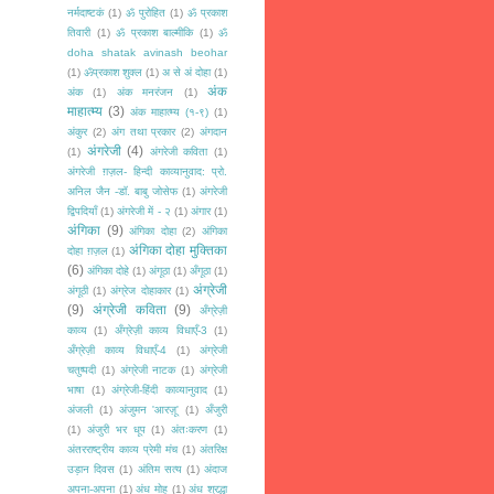
नर्मदाष्टकं
(1)
ॐ पुरोहित
(1)
ॐ प्रकाश
तिवारी
(1)
ॐ प्रकाश बाल्मीकि
(1)
ॐ
doha shatak avinash beohar
(1)
ॐप्रकाश शुक्ल
(1)
अ से अं दोहा
(1)
अंक
अंक
(1)
अंक मनरंजन
(1)
माहात्म्य
(3)
अंक माहात्म्य (१-९)
(1)
अंकुर
(2)
अंग तथा प्रकार
(2)
अंगदान
अंगरेजी
(4)
(1)
अंगरेजी कविता
(1)
अंगरेजी ग़ज़ल- हिन्दी काव्यानुवाद: प्रो.
अनिल जैन -डॉ. बाबु जोसेफ
(1)
अंगरेजी
द्विपदियाँ
(1)
अंगरेजी में - २
(1)
अंगार
(1)
अंगिका
(9)
अंगिका दोहा
(2)
अंगिका
अंगिका दोहा मुक्तिका
दोहा ग़ज़ल
(1)
(6)
अंगिका दोहे
(1)
अंगूठा
(1)
अँगूठा
(1)
अंग्रेजी
अंगूठी
(1)
अंग्रेज दोहाकार
(1)
(9)
अंग्रेजी कविता
(9)
अँग्रेज़ी
काव्य
(1)
अँग्रेज़ी काव्य विधाएँ-3
(1)
अँग्रेज़ी काव्य विधाएँ-4
(1)
अंग्रेजी
चतुष्पदी
(1)
अंग्रेजी नाटक
(1)
अंग्रेजी
भाषा
(1)
अंग्रेजी-हिंदी काव्यानुवाद
(1)
अंजली
(1)
अंजुमन 'आरज़ू'
(1)
अँजुरी
(1)
अंजुरी भर धूप
(1)
अंतःकरण
(1)
अंतरराष्ट्रीय काव्य प्रेमी मंच
(1)
अंतरिक्ष
उड़ान दिवस
(1)
अंतिम सत्य
(1)
अंदाज
अपना-अपना
(1)
अंध मोह
(1)
अंध श्रद्धा