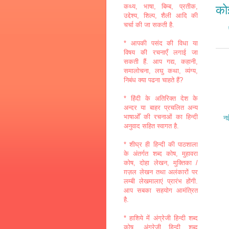
कथ्य, भाषा, बिम्ब, प्रतीक,
कोई
उद्देश्य, शिल्प, शैली आदि की
चर्चा की जा सकती है.
* आपकी पसंद की विधा या
विषय की रचनाएँ लगाई जा
सकती हैं. आप गद्य, कहानी,
समालोचना, लघु कथा, व्यंग्य,
निबंध क्या पढना चाहते हैं?
* हिंदी के अतिरिक्त देश के
अन्दर या बाहर प्रचलित अन्य
भाषाओँ की रचनाओं का हिन्दी
नई
अनुवाद सहित स्वागत है.
* शीघ्र ही हिन्दी की पाठशाला
के अंतर्गत शब्द कोष, मुहावरा
कोष, दोहा लेखन, मुक्तिका /
ग़ज़ल लेखन तथा अलंकारों पर
लम्बी लेखमालाएं प्रारंभ होंगी.
आप सबका सहयोग आमंत्रित
है.
* हाशिये में अंग्रेजी हिन्दी शब्द
कोष, अंग्रेजी हिन्दी शब्द