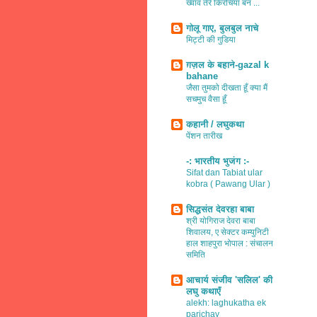
ख्वाव तेरे किरचियाँ बन ...
गोलू गाए, बुलबुल नाचे
मिट्टी की गुडिया
ग़ज़ल के बहाने-gazal k
bahane
जैसा तुमको दीखता हूँ क्या मैं
सचमुच वैसा हूँ
कहानी / लघुकथा
पेंशन तारीख
-: भारतीय भुजंग :-
Sifat dan Tabiat ular
kobra ( Pawang Ular )
सिद्धसंत देवरहा बाबा
श्री योगिराज देवरा बाबा
शिवालय, ए सेक्टर कम्युनिटी
हाल शाहपुरा भोपाल : संचालन
समिति
आचार्य संजीव 'सलिल' की
लघु कथाएँ
alekh: laghukatha ek
parichay