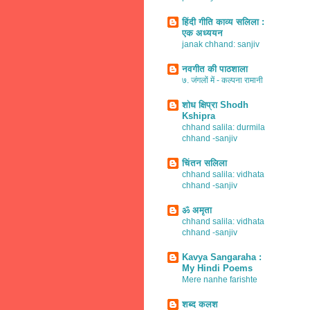
हिंदी गीति काव्य सलिला :
एक अध्ययन
janak chhand: sanjiv
नवगीत की पाठशाला
७. जंगलों में - कल्पना रामानी
शोध क्षिप्रा Shodh
Kshipra
chhand salila: durmila
chhand -sanjiv
चिंतन सलिला
chhand salila: vidhata
chhand -sanjiv
ॐ अमृता
chhand salila: vidhata
chhand -sanjiv
Kavya Sangaraha :
My Hindi Poems
Mere nanhe farishte
शब्द कलश