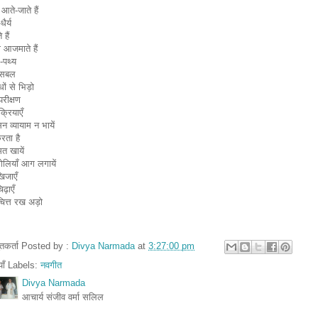
 आते-जाते हैं
ैर्य
हैं
 आजमाते हैं
पथ्य
े सबल
ों से भिड़ो
परीक्षण
क्रियाएँ
न व्यायाम न भायें
रता है
त खायें
ोलियाँ आग लगायें
िजाएँ
िढ़ाएँ
चित्त रख अड़ो
तुतकर्ता Posted by :
Divya Narmada
at
3:27:00 pm
ियाँ Labels:
नवगीत
Divya Narmada
आचार्य संजीव वर्मा सलिल