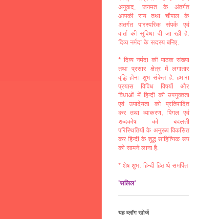
अनुवाद, जनमत के अंतर्गत
आपकी राय तथा चौपाल के
अंतर्गत पारस्परिक संपर्क एवं
वार्ता की सुविधा दी जा रही है.
दिव्य नर्मदा के सदस्य बनिए.
* दिव्य नर्मदा की पाठक संख्या
तथा प्रसार क्षेत्र में लगातार
वृद्धि होना शुभ संकेत है. हमारा
प्रयास विविध विषयों और
विधाओं में हिन्दी की उपयुक्तता
एवं उपादेयता को प्रतिपादित
कर तथा व्याकरण, पिंगल एवं
शब्दकोष को बदलती
परिस्थितियों के अनुरूप विकसित
कर हिन्दी के शुद्ध साहित्यिक रूप
को सामने लाना है.
* शेष शुभ. हिन्दी हितार्थ समर्पित
'सलिल'
यह ब्लॉग खोजें