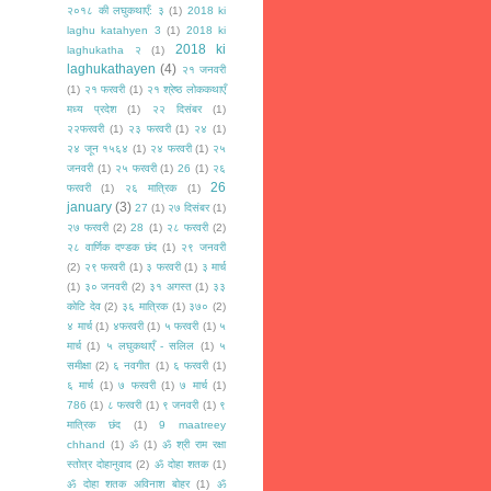
२०१८ की लघुकथाएँ: ३
(1)
2018 ki
laghu katahyen 3
(1)
2018 ki
2018 ki
laghukatha २
(1)
laghukathayen
(4)
२१ जनवरी
(1)
२१ फरवरी
(1)
२१ श्रेष्ठ लोककथाएँ
मध्य प्रदेश
(1)
२२ दिसंबर
(1)
२२फरवरी
(1)
२३ फरवरी
(1)
२४
(1)
२४ जून १५६४
(1)
२४ फरवरी
(1)
२५
जनवरी
(1)
२५ फरवरी
(1)
26
(1)
२६
26
फरवरी
(1)
२६ मात्रिक
(1)
january
(3)
27
(1)
२७ दिसंबर
(1)
२७ फरवरी
(2)
28
(1)
२८ फरवरी
(2)
२८ वार्णिक दण्डक छंद
(1)
२९ जनवरी
(2)
२९ फरवरी
(1)
३ फरवरी
(1)
३ मार्च
(1)
३० जनवरी
(2)
३१ अगस्त
(1)
३३
कोटि देव
(2)
३६ मात्रिक
(1)
३७०
(2)
४ मार्च
(1)
४फरवरी
(1)
५ फरवरी
(1)
५
मार्च
(1)
५ लघुकथाएँ - सलिल
(1)
५
समीक्षा
(2)
६ नवगीत
(1)
६ फरवरी
(1)
६ मार्च
(1)
७ फरवरी
(1)
७ मार्च
(1)
786
(1)
८ फरवरी
(1)
९ जनवरी
(1)
९
मात्रिक छंद
(1)
9 maatreey
chhand
(1)
ॐ
(1)
ॐ श्री राम रक्षा
स्तोत्र दोहानुवाद
(2)
ॐ दोहा शतक
(1)
ॐ दोहा शतक अविनाश बोहर
(1)
ॐ