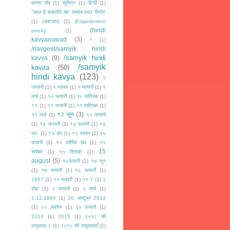
कान्ता रॉय
(1)
'सुमित्र'
(1)
‘हिन्दी
(1)
"काल है संक्रांति का" रामदेव लाल 'विभोर'
(1)
(अश'आर)
(2)
(Enjambment
(hindi
poetry
(1)
kavyanuwad
(3)
*
(1)
/navgeet/samyik hindi
/samyik hindi
kavya
(9)
/samyik
kavita
(50)
hindi kavya
(123)
१
जनवरी
(1)
१ नवंबर
(1)
१ फरवरी
(1)
१
मार्च
(1)
१० फरवरी
(1)
१० मात्रिक
(1)
११
(1)
११ फरवरी
(1)
११ मात्रिक
(1)
१२ जून
(3)
११ मार्च
(1)
१२ फरवरी
(1)
१३ जनवरी
(1)
१३ फरवरी
(1)
१४
फर.
(1)
१५ छंद
(1)
१५ नवंबर
(1)
१५
फरवरी
(1)
१५ वार्णिक छंद
(1)
१५
15
समीक्षा
(1)
१५ सितंबर
(1)
august
(5)
१६फरवरी
(1)
१७ जून
(1)
१७ फरवरी
(1)
१८ फरवरी
(1)
1857
(1)
१९ फरवरी
(1)
१९.7
(1)
२
दोहा
(1)
२ फरवरी
(1)
२ मार्च
(1)
2.12.1984
(1)
20 अक्टूबर 2013
(1)
२० अप्रैल
(1)
२० फरवरी
(1)
2014
(1)
2015
(1)
२०१८ की
लघुकथा २
(1)
२०१८ की लघुकथाएँ
(2)