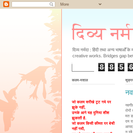
दिव्य नर्
दिव्य नर्मदा : हिंदी तथा अन्य भाषाओँ 
creative works. Bridges gap be
8
8
5
6
कलम-मशाल
शुक्र
नव
जो कलम सरीखे टूट गये पर
नवगी
झुके नहीं,
रोगों 
उनके आगे यह दुनिया शीश
मत ड
झुकाती है.
दम र
जो कलम किसी कीमत पर बेची
आपद-
नहीं गयी,
न रहे