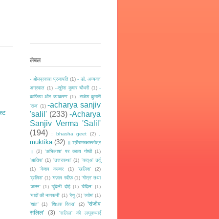
लेबल
- ओमप्रकाश प्रजापति
(1)
- डॉ. अव्यक्त
अग्रवाल
(1)
--सुरेश कुमार चौधरी
(1)
-
काफ़िया और व्याकरण'
(1)
-राजेश कुमारी
-acharya sanjiv
‘राज‘
(1)
स्ट
'salil'
(233)
-Acharya
Sanjiv Verma 'Salil'
(194)
.
: bhasha geet
(2)
muktika
(32)
॥ श्रीरामरक्षास्तोत्र
॥
(2)
'अभिलाषा' पर काव्य गोष्ठी
(1)
'आतिश'
(1)
'उत्तरकथा'
(1)
'कत्अ' उर्दू
(1)
'केशव कल्चर
(1)
'खलिश'
(2)
’ख़लिश'
(1)
'गज़ल रदीफ़
(1)
'गोत्र' तथा
'अल्ल'
(1)
'बुंदेली दोहे
(1)
'बेदिल'
(1)
‘यादों की नागफनी’
(1)
'रेणु
(1)
'व्योम'
(1)
'संजीव
'शांत'
(1)
'शिक्षक दिवस'
(2)
सलिल'
(3)
'सलिल' की लघुकथाएँ