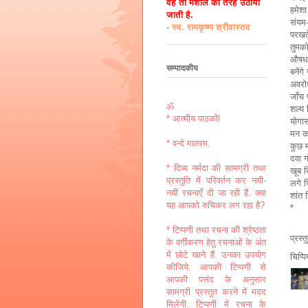
वह तो मशाल की तरह उठायी
हमेशा
जाती है.
संयम-ध
-
स्व. रामकृष्ण श्रीवास्तव
परखते 
तुमको
औषध-
सम्पादकीय
बनेंग
अवरोध
जाँच 
ॐ
शल्य 
* आत्मीय पाठकों!
योगास
मन क
* वन्दे मातरम.
कुछ म
दवा ग
* दिव्य नर्मदा की सामग्री तथा
खूब ख
प्रस्तुति में परिवर्तन कर नयी-
लगे च
नयी रचनाएँ दी जा रही हैं. क्या
शांत 
यह आपको रुचिकर लग रहा है?
*
* टिप्पणी तथा रचना की श्रेष्ठता
प्रस्
के वर्गीकरण हेतु रचनाओं के अंत
में छोटे खाने हैं. उनका उपयोग
चिप्प
कीजिये. आपकी टिप्पणी से
आपकी पसंद के अनुसार
सामग्री प्रस्तुत करने में मदद
मिलेगी. टिप्पणी में रचना के