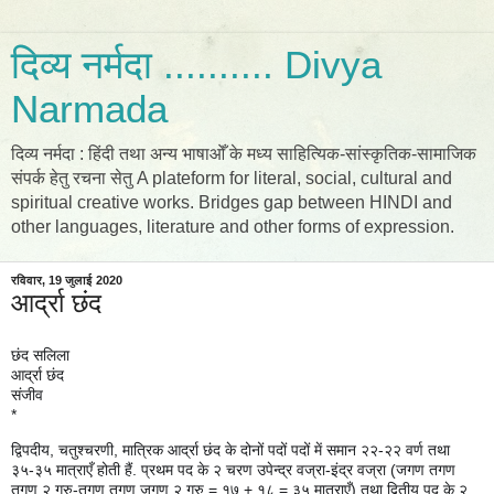
दिव्य नर्मदा .......... Divya
Narmada
दिव्य नर्मदा : हिंदी तथा अन्य भाषाओँ के मध्य साहित्यिक-सांस्कृतिक-सामाजिक
संपर्क हेतु रचना सेतु A plateform for literal, social, cultural and
spiritual creative works. Bridges gap between HINDI and
other languages, literature and other forms of expression.
रविवार, 19 जुलाई 2020
आर्द्रा छंद
छंद सलिला
आर्द्रा छंद
संजीव
*
द्विपदीय, चतुश्चरणी, मात्रिक आर्द्रा छंद के दोनों पदों पदों में समान २२-२२ वर्ण तथा
३५-३५ मात्राएँ होती हैं. प्रथम पद के २ चरण उपेन्द्र वज्रा-इंद्र वज्रा (जगण तगण
तगण २ गुरु-तगण तगण जगण २ गुरु = १७ + १८ = ३५ मात्राएँ) तथा द्वितीय पद के २