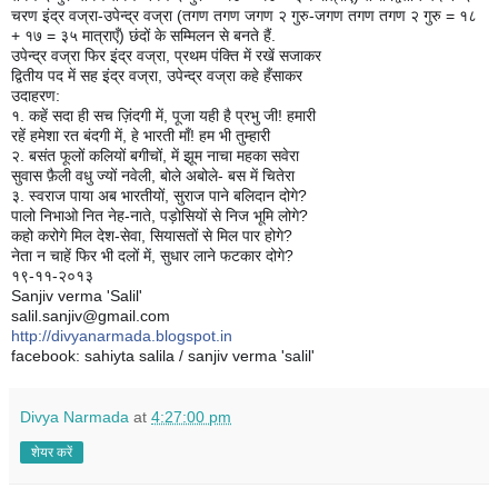
चरण इंद्र वज्रा-उपेन्द्र वज्रा (तगण तगण जगण २ गुरु-जगण तगण तगण २ गुरु = १८
+ १७ = ३५ मात्राएँ) छंदों के सम्मिलन से बनते हैं.
उपेन्द्र वज्रा फिर इंद्र वज्रा, प्रथम पंक्ति में रखें सजाकर
द्वितीय पद में सह इंद्र वज्रा, उपेन्द्र वज्रा कहे हँसाकर
उदाहरण:
१. कहें सदा ही सच ज़िंदगी में, पूजा यही है प्रभु जी! हमारी
रहें हमेशा रत बंदगी में, हे भारती माँ! हम भी तुम्हारी
२. बसंत फूलों कलियों बगीचों, में झूम नाचा महका सवेरा
सुवास फ़ैली वधु ज्यों नवेली, बोले अबोले- बस में चितेरा
३. स्वराज पाया अब भारतीयों, सुराज पाने बलिदान दोगे?
पालो निभाओ नित नेह-नाते, पड़ोसियों से निज भूमि लोगे?
कहो करोगे मिल देश-सेवा, सियासतों से मिल पार होगे?
नेता न चाहें फिर भी दलों में, सुधार लाने फटकार दोगे?
१९-११-२०१३
Sanjiv verma 'Salil'
salil.sanjiv@gmail.com
http://divyanarmada.blogspot.in
facebook: sahiyta salila / sanjiv verma 'salil'
Divya Narmada
at
4:27:00 pm
शेयर करें