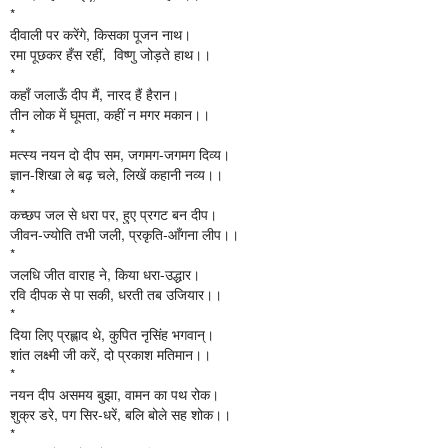
*

दीवाली पर करेंगे, किसका पूजन नाथ।

रमा पूछकर हँस रहीं,  विष्णु जोड़ते हाथ।।

*

कहाँ जलाऊँ दीप मैं, नारद हैं हैरान।

तीन लोक में घूमता, कहीं न मगर मकान।।

*
मत्स्य नयन दो दीप सम, जगमग-जगमग दिव्य। 
ज्ञान-शिखा ले बढ़ चले, लिखें कहानी नव्य।।
*
कच्छप जल से धरा पर, हुए प्रगट बन दीप। 
जीवन-ज्योति तभी जली, प्रकृति-आँगना लीप।। 
*
जलधि जीत वाराह ने, किया धरा-उद्धार। 
रवि दीपक से पा सकी, धरती तब उजियार।।
*
दिया लिए प्रह्लाद थे, कुपित नृसिंह भगवान्। 
शांत लक्ष्मी जी करें, दो प्रकाश मतिमान।।
*
नयन दीप असमय बुझा, वामन का पथ रोक। 
शुक्र डरे, पग सिर-धरें, बलि बोले सह शोक।।
* 