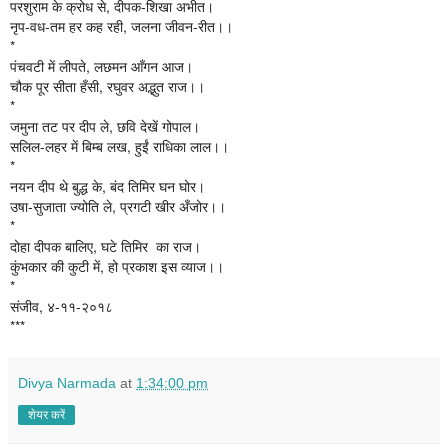
परशुराम के क्रोध से, दीपक-शिखा अभीत। 
नृप-वध-तम हर कह रही, जलना जीवन-रीत।।
*  
पंचवटी में लीपते, लछमन आँगन आज।
चौक पूर सीता हँसी, रघुवर अद्भुत राज।।

*

जमुना तट पर दीप ले, छवि देखें गोपाल।

सलिल-लहर में बिम्ब लख, हुईं राधिका लाल।।

*
नयन दीप थे बुद्ध के, बंद तिमिर घन घोर। 
उषा-सुजाता ज्योति ले, प्रगटी खीर अँजोर।।
* 
दोहा दीपक बालिए, घटे तिमिर  का राज।

कुंभकार की कुटी में, हो प्रकाश इस व्याज।।

संजीव, 
४-११-२०१८
***
Divya Narmada
at
1:34:00 pm
शेयर करें