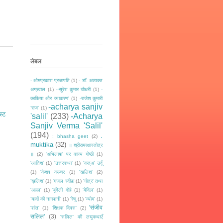
लेबल
- ओमप्रकाश प्रजापति
(1)
- डॉ. अव्यक्त
अग्रवाल
(1)
--सुरेश कुमार चौधरी
(1)
-
काफ़िया और व्याकरण'
(1)
-राजेश कुमारी
-acharya sanjiv
‘राज‘
(1)
स्ट
'salil'
(233)
-Acharya
Sanjiv Verma 'Salil'
(194)
.
: bhasha geet
(2)
muktika
(32)
॥ श्रीरामरक्षास्तोत्र
॥
(2)
'अभिलाषा' पर काव्य गोष्ठी
(1)
'आतिश'
(1)
'उत्तरकथा'
(1)
'कत्अ' उर्दू
(1)
'केशव कल्चर
(1)
'खलिश'
(2)
’ख़लिश'
(1)
'गज़ल रदीफ़
(1)
'गोत्र' तथा
'अल्ल'
(1)
'बुंदेली दोहे
(1)
'बेदिल'
(1)
‘यादों की नागफनी’
(1)
'रेणु
(1)
'व्योम'
(1)
'संजीव
'शांत'
(1)
'शिक्षक दिवस'
(2)
सलिल'
(3)
'सलिल' की लघुकथाएँ