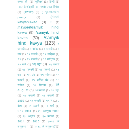
कान्ता रॉय
(1)
'सुमित्र'
(1)
‘हिन्दी
(1)
"काल है संक्रांति का" रामदेव लाल 'विभोर'
(1)
(अश'आर)
(2)
(Enjambment
(hindi
poetry
(1)
kavyanuwad
(3)
*
(1)
/navgeet/samyik hindi
/samyik hindi
kavya
(9)
/samyik
kavita
(50)
hindi kavya
(123)
१
जनवरी
(1)
१ नवंबर
(1)
१ फरवरी
(1)
१
मार्च
(1)
१० फरवरी
(1)
१० मात्रिक
(1)
११
(1)
११ फरवरी
(1)
११ मात्रिक
(1)
१२ जून
(3)
११ मार्च
(1)
१२ फरवरी
(1)
१३ जनवरी
(1)
१३ फरवरी
(1)
१४
फर.
(1)
१५ छंद
(1)
१५ नवंबर
(1)
१५
फरवरी
(1)
१५ वार्णिक छंद
(1)
१५
15
समीक्षा
(1)
१५ सितंबर
(1)
august
(5)
१६फरवरी
(1)
१७ जून
(1)
१७ फरवरी
(1)
१८ फरवरी
(1)
1857
(1)
१९ फरवरी
(1)
१९.7
(1)
२
दोहा
(1)
२ फरवरी
(1)
२ मार्च
(1)
2.12.1984
(1)
20 अक्टूबर 2013
(1)
२० अप्रैल
(1)
२० फरवरी
(1)
2014
(1)
2015
(1)
२०१८ की
लघुकथा २
(1)
२०१८ की लघुकथाएँ
(2)