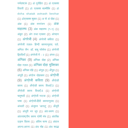
नर्मदाष्टकं
(1)
ॐ पुरोहित
(1)
ॐ प्रकाश
तिवारी
(1)
ॐ प्रकाश बाल्मीकि
(1)
ॐ
doha shatak avinash beohar
(1)
ॐप्रकाश शुक्ल
(1)
अ से अं दोहा
(1)
अंक
अंक
(1)
अंक मनरंजन
(1)
माहात्म्य
(3)
अंक माहात्म्य (१-९)
(1)
अंकुर
(2)
अंग तथा प्रकार
(2)
अंगदान
अंगरेजी
(4)
(1)
अंगरेजी कविता
(1)
अंगरेजी ग़ज़ल- हिन्दी काव्यानुवाद: प्रो.
अनिल जैन -डॉ. बाबु जोसेफ
(1)
अंगरेजी
द्विपदियाँ
(1)
अंगरेजी में - २
(1)
अंगार
(1)
अंगिका
(9)
अंगिका दोहा
(2)
अंगिका
अंगिका दोहा मुक्तिका
दोहा ग़ज़ल
(1)
(6)
अंगिका दोहे
(1)
अंगूठा
(1)
अँगूठा
(1)
अंग्रेजी
अंगूठी
(1)
अंग्रेज दोहाकार
(1)
(9)
अंग्रेजी कविता
(9)
अँग्रेज़ी
काव्य
(1)
अँग्रेज़ी काव्य विधाएँ-3
(1)
अँग्रेज़ी काव्य विधाएँ-4
(1)
अंग्रेजी
चतुष्पदी
(1)
अंग्रेजी नाटक
(1)
अंग्रेजी
भाषा
(1)
अंग्रेजी-हिंदी काव्यानुवाद
(1)
अंजली
(1)
अंजुमन 'आरज़ू'
(1)
अँजुरी
(1)
अंजुरी भर धूप
(1)
अंतःकरण
(1)
अंतरराष्ट्रीय काव्य प्रेमी मंच
(1)
अंतरिक्ष
उड़ान दिवस
(1)
अंतिम सत्य
(1)
अंदाज
अपना-अपना
(1)
अंध मोह
(1)
अंध श्रद्धा