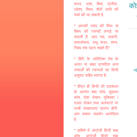
कथ्य, भाषा, बिम्ब, प्रतीक,
कोई
उद्देश्य, शिल्प, शैली आदि की
चर्चा की जा सकती है.
* आपकी पसंद की विधा या
विषय की रचनाएँ लगाई जा
सकती हैं. आप गद्य, कहानी,
समालोचना, लघु कथा, व्यंग्य,
निबंध क्या पढना चाहते हैं?
* हिंदी के अतिरिक्त देश के
अन्दर या बाहर प्रचलित अन्य
भाषाओँ की रचनाओं का हिन्दी
नई
अनुवाद सहित स्वागत है.
* शीघ्र ही हिन्दी की पाठशाला
के अंतर्गत शब्द कोष, मुहावरा
कोष, दोहा लेखन, मुक्तिका /
ग़ज़ल लेखन तथा अलंकारों पर
लम्बी लेखमालाएं प्रारंभ होंगी.
आप सबका सहयोग आमंत्रित
है.
* हाशिये में अंग्रेजी हिन्दी शब्द
कोष, अंग्रेजी हिन्दी शब्द