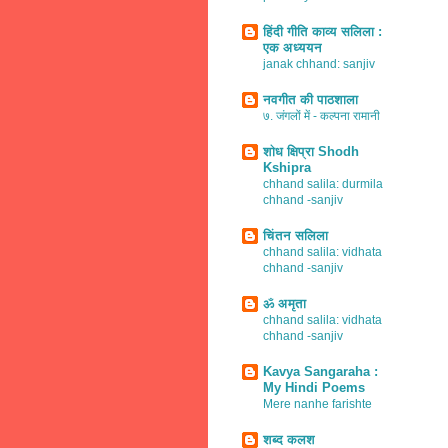
हिंदी गीति काव्य सलिला :
एक अध्ययन
janak chhand: sanjiv
नवगीत की पाठशाला
७. जंगलों में - कल्पना रामानी
शोध क्षिप्रा Shodh
Kshipra
chhand salila: durmila
chhand -sanjiv
चिंतन सलिला
chhand salila: vidhata
chhand -sanjiv
ॐ अमृता
chhand salila: vidhata
chhand -sanjiv
Kavya Sangaraha :
My Hindi Poems
Mere nanhe farishte
शब्द कलश