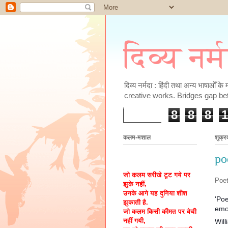
दिव्य नर्
दिव्य नर्मदा : हिंदी तथा अन्य भाषाओँ 
creative works. Bridges gap be
8
8
8
1
कलम-मशाल
शुक्र
po
जो कलम सरीखे टूट गये पर
Poet
झुके नहीं,
उनके आगे यह दुनिया शीश
'Poe
झुकाती है.
emot
जो कलम किसी कीमत पर बेची
नहीं गयी,
Wil