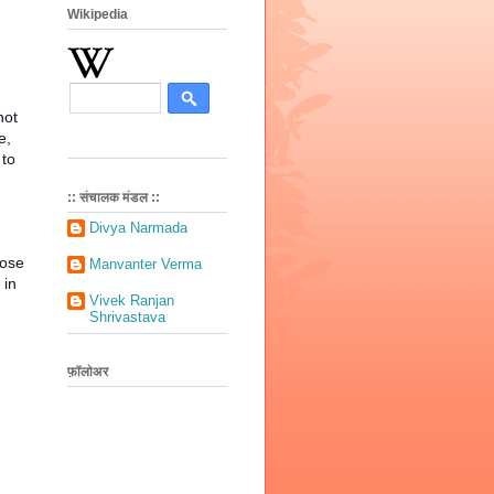
Wikipedia
not
e,
 to
:: संचालक मंडल ::
Divya Narmada
rose
Manvanter Verma
 in
Vivek Ranjan
Shrivastava
फ़ॉलोअर