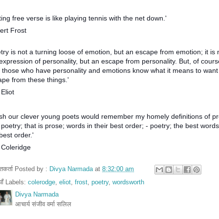
ting free verse is like playing tennis with the net down.'
ert Frost
try is not a turning loose of emotion, but an escape from emotion; it is 
expression of personality, but an escape from personality. But, of cours
y those who have personality and emotions know what it means to want
pe from these things.'
 Eliot
wish our clever young poets would remember my homely definitions of p
poetry; that is prose; words in their best order; - poetry; the best words
best order.'
 Coleridge
तुतकर्ता Posted by :
Divya Narmada
at
8:32:00 am
ियाँ Labels:
colerodge
,
eliot
,
frost
,
poetry
,
wordsworth
Divya Narmada
आचार्य संजीव वर्मा सलिल