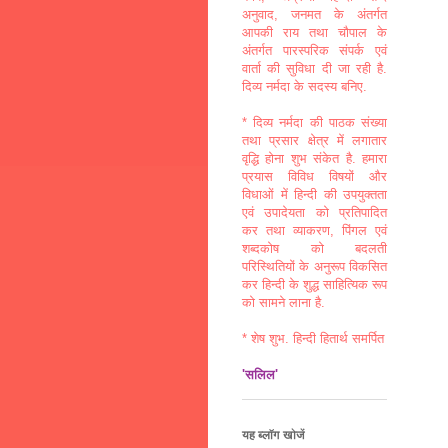
अनुवाद, जनमत के अंतर्गत
आपकी राय तथा चौपाल के
अंतर्गत पारस्परिक संपर्क एवं
वार्ता की सुविधा दी जा रही है.
दिव्य नर्मदा के सदस्य बनिए.
* दिव्य नर्मदा की पाठक संख्या
तथा प्रसार क्षेत्र में लगातार
वृद्धि होना शुभ संकेत है. हमारा
प्रयास विविध विषयों और
विधाओं में हिन्दी की उपयुक्तता
एवं उपादेयता को प्रतिपादित
कर तथा व्याकरण, पिंगल एवं
शब्दकोष को बदलती
परिस्थितियों के अनुरूप विकसित
कर हिन्दी के शुद्ध साहित्यिक रूप
को सामने लाना है.
* शेष शुभ. हिन्दी हितार्थ समर्पित
'सलिल'
यह ब्लॉग खोजें