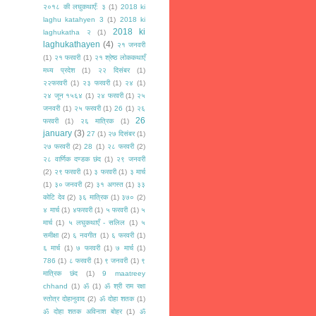
२०१८ की लघुकथाएँ: ३
(1)
2018 ki
laghu katahyen 3
(1)
2018 ki
2018 ki
laghukatha २
(1)
laghukathayen
(4)
२१ जनवरी
(1)
२१ फरवरी
(1)
२१ श्रेष्ठ लोककथाएँ
मध्य प्रदेश
(1)
२२ दिसंबर
(1)
२२फरवरी
(1)
२३ फरवरी
(1)
२४
(1)
२४ जून १५६४
(1)
२४ फरवरी
(1)
२५
जनवरी
(1)
२५ फरवरी
(1)
26
(1)
२६
26
फरवरी
(1)
२६ मात्रिक
(1)
january
(3)
27
(1)
२७ दिसंबर
(1)
२७ फरवरी
(2)
28
(1)
२८ फरवरी
(2)
२८ वार्णिक दण्डक छंद
(1)
२९ जनवरी
(2)
२९ फरवरी
(1)
३ फरवरी
(1)
३ मार्च
(1)
३० जनवरी
(2)
३१ अगस्त
(1)
३३
कोटि देव
(2)
३६ मात्रिक
(1)
३७०
(2)
४ मार्च
(1)
४फरवरी
(1)
५ फरवरी
(1)
५
मार्च
(1)
५ लघुकथाएँ - सलिल
(1)
५
समीक्षा
(2)
६ नवगीत
(1)
६ फरवरी
(1)
६ मार्च
(1)
७ फरवरी
(1)
७ मार्च
(1)
786
(1)
८ फरवरी
(1)
९ जनवरी
(1)
९
मात्रिक छंद
(1)
9 maatreey
chhand
(1)
ॐ
(1)
ॐ श्री राम रक्षा
स्तोत्र दोहानुवाद
(2)
ॐ दोहा शतक
(1)
ॐ दोहा शतक अविनाश बोहर
(1)
ॐ