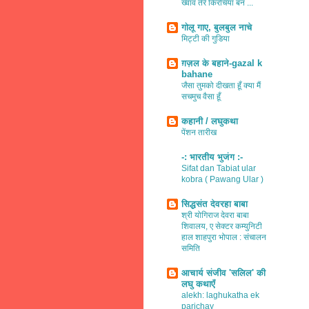
ख्वाव तेरे किरचियाँ बन ...
गोलू गाए, बुलबुल नाचे
मिट्टी की गुडिया
ग़ज़ल के बहाने-gazal k
bahane
जैसा तुमको दीखता हूँ क्या मैं
सचमुच वैसा हूँ
कहानी / लघुकथा
पेंशन तारीख
-: भारतीय भुजंग :-
Sifat dan Tabiat ular
kobra ( Pawang Ular )
सिद्धसंत देवरहा बाबा
श्री योगिराज देवरा बाबा
शिवालय, ए सेक्टर कम्युनिटी
हाल शाहपुरा भोपाल : संचालन
समिति
आचार्य संजीव 'सलिल' की
लघु कथाएँ
alekh: laghukatha ek
parichay