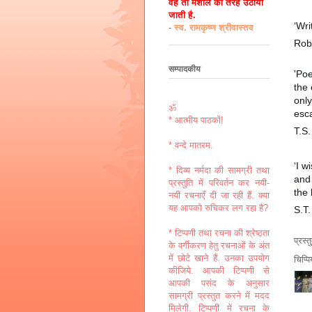
वह तो मशाल की तरह उठायी
जाती है.
‘Wri
-
स्व. रामकृष्ण श्रीवास्तव
Rob
सम्पादकीय
'Poe
the 
onl
ॐ
esca
* आत्मीय पाठकों!
T.S.
* वन्दे मातरम.
‘I 
* दिव्य नर्मदा की सामग्री तथा
and 
प्रस्तुति में परिवर्तन कर नयी-
the 
नयी रचनाएँ दी जा रही हैं. क्या
यह आपको रुचिकर लग रहा है?
S.T.
* टिप्पणी तथा रचना की श्रेष्ठता
प्रस्
के वर्गीकरण हेतु रचनाओं के अंत
में छोटे खाने हैं. उनका उपयोग
चिप्प
कीजिये. आपकी टिप्पणी से
आपकी पसंद के अनुसार
सामग्री प्रस्तुत करने में मदद
मिलेगी. टिप्पणी में रचना के