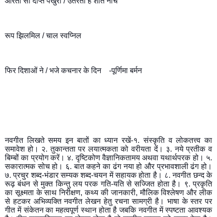
आरती सी दीप्त पँखुरी / उतरती है शांत नीचे
रूप झिलमिल / चाल स्वप्निल
फिर दिशाओं ने / भजे कचनार के दिन    -पूर्णिमा बर्मन
नवगीत लिखते समय इन बातों का ध्यान रखें-१. संस्कृति व लोकतत्त्व का 
समावेश हो। २. तुकान्तता पर लयात्मकता को वरीयता दें। ३. नये प्रतीक व 
बिम्बों का प्रयोग करें। ४. दृष्टिकोण वैज्ञानिकतामय अथवा यथार्थपरक हो। ५. 
सकारात्मक सोच हो। ६. बात कहने का ढंग नया हो और प्रभावशाली ढंग हो। 
७. प्रचुर शब्द-भंडार सम्यक शब्द-चयन में सहायक होता है। ८. नवगीत छन्द के 
रूढ़ बंधन से मुक्त किन्तु लय परक गति-यति से सज्जित होता है। ९. प्रकृति 
का सूक्ष्मता के साथ निरीक्षण, कथ्य की जानकारी, मौलिक विश्लेषण और लीक 
से हटकर अभिव्यक्ति नवगीत लेखन हेतु रचना सामग्री है। भाषा के स्तर पर 
गीत में संकेतन का महत्वपूर्ण स्थान होता है जबकि नवगीत में स्पष्टता आवश्यक 