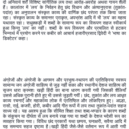
दो अनिवार्य शर्तें विशिष्ट सांगीतिक लय तथा आरोह-अवरोह अथवा गायन शैली 
हैं। कालांतर में 'लय' के निर्वहन हेतु छंद विधान और अंत्यानुप्रास (तुकांत-
पदांत) का अनुपालन संस्कृत काव्य की वार्णिक छंद परंपरा तक किया जाता 
रहा। संस्कृत काव्य के समान्तर प्राकृत, अपभ्रंश आदि में भी 'लय' का महत्व 
यथावत रहा। सधुक्कड़ी में शब्दों के सामान्य रूप का विरूपण सहज स्वीकार्य 
हुआ किन्तु 'लय' का नहीं। शब्दों के रूप विरूपण और प्रचलित से हटकर 
भिन्नार्थ में प्रयोग करने पर कबीर को आचार्य हजारीप्रसाद द्विवेदी ने 'भाषा का 
डिक्टेटर' कहा। 
अंग्रेजों और अंगरेजी के आगमन और प्रभुत्व-स्थापन की प्रतिक्रिया स्वरूप 
सामान्य जन अंग्रेजी साहित्य से जुड़ नहीं सका और स्थानीय देशज साहित्य की 
सृजन धारा क्रमशः खड़ी हिंदी का बाना धारण करती गयी जिसकी शैलियाँ 
उससे अधिक पुरानी होते हुए भी उससे जुड़ती गयीं। छंद, तुकांत और लय आधृत 
काव्य रचनाएँ और महाकाव्य लोक में प्रतिष्ठित और लोकप्रिय हुए। आल्हा, 
रासो, राई, कजरी, होरी, कबीर आदि गीत रूपों में लय तथा तुकांत-पदांत सहज 
साध्य रहे। यह अवश्य हुआ कि सीमित शिक्षा तथा शब्द-भण्डार के कारण शब्दों 
के संकुचन या दीर्घता से लय बनाये रखा गया या शब्दों के देशज भदेसी रूप का 
व्यवहार किया गया। विविध छंद प्रकारों यथा छप्पय, घनाक्षरी, सवैया आदि में 
यह समन्वय सहज दृष्टव्य है।खड़ी हिंदी जैसे-जैसे वर्तमान रूप में आती गयी 