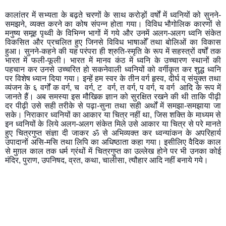
कालांतर में सभ्यता के बढ़ते चरणों के साथ करोड़ों वर्षों में ध्वनियों को सुनने-
समझने, व्यक्त करने का कोष संपन्न होता गया। विविध भौगोलिक कारणों से 
मनुष्य समूह पृथ्वी के विभिन्न भागों में गये और उनमें अलग-अलग ध्वनि संकेत 
विकसित और प्रचलित हुए जिनसे विविध भाषाओँ तथा बोलिओं का विकास 
हुआ। सुनने-कहने की यह परंपरा ही श्रुति-स्मृति के रूप में सहस्त्रों वर्षों तक 
भारत में फली-फूली। भारत में मानव कंठ में ध्वनि के उच्चारण स्थानों की 
पहचान कर उनसे उच्चरित हो सकनेवाली ध्वनियों को वर्गीकृत कर शुद्ध ध्वनि 
पर विशेष ध्यान दिया गया। इन्हें हम स्वर के तीन वर्ग हृस्व, दीर्घ व् संयुक्त तथा 
व्यंजन के ६ वर्गों क वर्ग, च  वर्ग, ट  वर्ग, त वर्ग, प वर्ग, य वर्ग  आदि के रूप में 
जानते हैं। अब समस्या इस मौखिक ज्ञान को सुरक्षित रखने की थी ताकि पीढ़ी 
दर पीढ़ी उसे सही तरीके से पढ़ा-सुना तथा सही अर्थों में समझा-समझाया जा 
सके। निराकार ध्वनियों का आकार या चित्र नहीं था, जिस शक्ति के माध्यम से 
इन ध्वनियों के लिये अलग-अलग संकेत मिले उसे आकार या चित्र से परे मानते 
हुए चित्रगुप्त संज्ञा दी जाकर ॐ से अभिव्यक्त कर ध्वन्यांकन के अपरिहार्य 
उपादानों असि-मसि तथा लिपि का अधिष्ठाता कहा गया। इसीलिए वैदिक काल 
से मुग़ल काल तक धर्म ग्रंथों में चित्रगुप्त का उल्लेख होने पर भी उनका कोई 
मंदिर, पुराण, उपनिषद, व्रत, कथा, चालीसा, त्यौहार आदि नहीं बनाये गये।