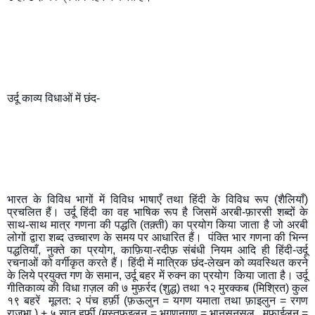
उर्दू काव्य विधाओं में छंद-
भारत के विविध भागों में विविध भाषाएँ तथा हिंदी के विविध रूप (शैलियाँ) 
प्रचलित हैं। उर्दू हिंदी का वह भाषिक रूप है जिसमें अरबी-फ़ारसी शब्दों के 
साथ-साथ मात्र गणना की पद्धति (तक़्ती) का प्रयोग किया जाता है जो अरबी 
लोगों द्वारा शब्द उच्चारण के समय पर आधारित हैं।  पंक्ति भार गणना की भिन्न 
पद्धतियाँ, नुक्ते का प्रयोग, काफ़िया-रदीफ़ संबंधी नियम आदि ही हिंदी-उर्दू 
रचनाओं को वर्गीकृत करते हैं। हिंदी में मात्रिक छंद-लेखन को व्यवस्थित करने 
के लिये प्रयुक्त गण के समान, उर्दू बहर में रुक्न का प्रयोग  किया जाता है। उर्दू 
गीतिकाव्य की विधा ग़ज़ल की ७ मुफ़र्रद (शुद्ध) तथा १२ मुरक्कब (मिश्रित) कुल 
१९ बहरें  मूलत: २ पंच हर्फ़ी (फ़ऊलुन = यगण यमाता तथा फ़ाइलुन = रगण 
राजभा ) + ५ सात हर्फ़ी (मुस्तफ़इलुन = भगणनगण = भानसनसल,  मफ़ाईलुन = 