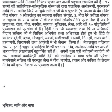
साक्षात्कार आदि में आपने निरंतर सृजन कर अपनी पहचान स्थापित की है। १२ 
राज्यों की साहित्यिक-सांस्कृतिक संस्थाओं द्वारा शताधिक अलंकरणों, पुरस्कारों 
आदि से सम्मानित किये जा चुके सलिल जी के ४ पुस्तकें (१. कलम के देव भक्ति 
गीत संग्रह, २ लोकतंत्र का मक़बरा कविता संग्रह, ३. मीत मेरे कविता संग्रह, 
४. भूकम्प के साथ जीना सीखें तकनीकी लोकोपयोगी) प्रकाशित हैं जबकि 
लघुकथा, दोहा, गीत, नवगीत, मुक्तक, मुक्तिका, लेख, आदि की १० पांडुलिपियाँ 
प्रकाशन की प्रतीक्षा में हैं। हिंदी भाषा के व्याकरण तथा पिंगल अधिकारी 
विद्वान सलिल जी ने सिविल अभियंता तथा अधिवक्ता होते हुए भी हिंदी के 
समांतर बुंदेली, ब्रज, भोजपुरी, अवधी, छत्तीसगढ़ी, मालवी, निमाड़ी, राजस्थानी, 
हरयाणवी, सिरायकी तथा अंग्रेजी में भी लेखन  किया है। मेकलसुता पत्रिका 
तथा साइट हिन्दयुग्म व् साहित्य शिल्पी पर भाषा, छंद, अलंकार आदि पर आपकी 
धारावाहिक लेखमालाएँ बहुचर्चित रही हैं।  अपनी बुआ श्री महीयसी महादेवी जी 
तथा माताजी कवयित्री शांति देवी को साहित्य व भाषा प्रेम की प्रेरणा 
माननेवाले सलिल जी प्रस्तुत लेख में गीत, नवगीत, ग़ज़ल और कविता के लेखन 
में छंद की प्रासंगिकता पर प्रकाश डाला है।] 
 *
भूमिका: ध्वनि और भाषा