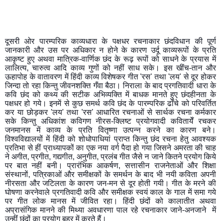
दूसरी ओर पारम्परिक काव्यधारा के पक्षधर रचनाकार छंदविधान की पूर्ण 
जानकारी और उस पर अधिकार न होने के कारण उर्दू काव्यरूपों के प्रति 
आकृष्ट हुए अथवा मात्रिक-वार्णिक छंद के रूढ़ रूपों को साधने के प्रयास में 
लालित्य, चारुत्व आदि काव्य गुणों को नहीं साध सके। इस खींच-तान और 
ऊहापोह के वातावरण में हिंदी काव्य विशेषकर गीत 'रस' तथा 'लय' से दूर होकर 
जिन्दा तो रहा किन्तु जीवनशक्ति गँवा बैठा। निराला के बाद प्रगतिवादी धारा के 
कवि छंद को कथ्य की सटीक अभिव्यक्ति में बाधक मानते हुए छंदहीनता के 
पक्षधर हो गये। इनमें से कुछ समर्थ कवि छंद के पारम्परिक ढाँचे को परिवर्तित 
कर या छोड़कर 'लय' तथा 'रस' आधारित रचनाओं से सार्थक रचना कर्मकार 
सके किन्तु अधिकांश कविगण नीरस-क्लिष्ट प्रयोगवादी कवितायेँ रचकर 
जनमानस में काव्य के प्रति वितृष्णा उत्पन्न करने का कारण बने। 
विश्वविद्यालयों में हिंदी को शोधोपाधियां प्राप्त किन्तु छंद रचना हेतु आवश्यक 
प्रतिभा से हीं प्राध्यापकों का एक नया वर्ग पैदा हो गया जिसने अमरता की चाह 
ने अगीत, प्रगीत, गद्यगीत, अनुगीत, प्रलंब गीत जैसे न जाने कितने प्रयोग किये 
पर बात नहीं बनी। प्रारंभिक आकर्षण, सत्तासीन राजनेताओं और शिक्षा 
संस्थानों, पत्रिकाओं और समीक्षकों के समर्थन के बाद भी नयी कविता अपनी 
नीरसता और जटिलता के कारण जन-मन से दूर होती गयी। गीत के मरने की 
घोषणा करनेवाले प्रगतिवादी कवि और समीक्षक स्वयं काल के गाल में समा गये 
पर गीत लोक मानस में जीवित रहा। हिंदी छंदों को कालातीत अथवा 
अप्रासंगिक मानने की मिथ्या अवधारणा पाल रहे रचनाकार जाने-अनजाने  में 
उन्हीं छंदों का प्रयोग बहर में करते हैं।