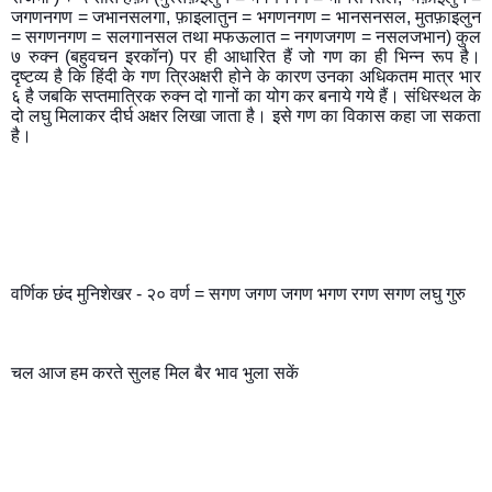
जगणनगण = जभानसलगा, फ़ाइलातुन = भगणनगण = भानसनसल, मुतफ़ाइलुन 
= सगणनगण = सलगानसल तथा मफऊलात = नगणजगण = नसलजभान) कुल 
७ रुक्न (बहुवचन इरकॉन) पर ही आधारित हैं जो गण का ही भिन्न रूप है। 
दृष्टव्य है कि हिंदी के गण त्रिअक्षरी होने के कारण उनका अधिकतम मात्र भार 
६ है जबकि सप्तमात्रिक रुक्न दो गानों का योग कर बनाये गये हैं। संधिस्थल के 
दो लघु मिलाकर दीर्घ अक्षर लिखा जाता है। इसे गण का विकास कहा जा सकता 
है।
वर्णिक छंद मुनिशेखर - २० वर्ण = सगण जगण जगण भगण रगण सगण लघु गुरु
चल आज हम करते सुलह मिल बैर भाव भुला सकें