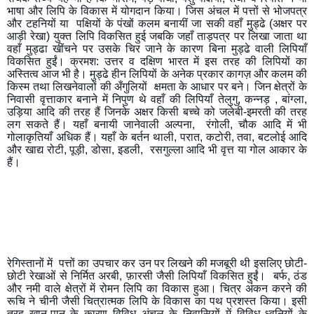
भाषा और लिपि के विकास में योगदान किया। जिस अंचल में पत्तों से भोजपत्र 
और टहनियों या  पक्षियों के पंखों कलम बनायीं जा सकी वहाँ मुड्ढे (अक्षर पर 
आड़ी रेखा) युक्त लिपि विकसित हुई जबकि जहाँ ताड़पत्र पर लिखा जाता था 
वहाँ मुड्ढा खींचने पर उसके चिर जाने के कारण बिना मुड्ढे वाली लिपियाँ 
विकसित हुईं। क्रमश: उत्तर व दक्षिण भारत में इस तरह की लिपियों का 
अस्तित्व आज भी है। मुड्ढे हीन लिपियों के अनेक प्रकार कागज़ और कलम की 
किस्म तथा लिखनेवालों की अँगुलियों  क्षमता के आधार पर बने। जिन क्षेत्रों के 
निवासी वृत्ताकार बनाने में निपुण थे वहाँ की लिपियाँ तेलुगु, कन्नड़ , बांग्ला, 
उड़िया आदि की तरह हैं जिनके अक्षर किसी बच्चे को जलेबी-इमरती की तरह 
लग सकते हैं। यहाँ बनायी जानेवाली अल्पना,  रंगोली, चौक आदि में भी 
गोलाकृतियाँ अधिक हैं। यहाँ के बर्तन थाली, परात, कटोरी, तवा, बटलोई आदि 
और खाद्य रोटी, पूड़ी, डोसा, इडली,  रसगुल्ला आदि भी वृत्त या गोल आकार के 
हैं।
रेगिस्तानों में  पत्तों का उपचार कर उन पर लिखने की मजबूरी थी इसलिए छोटी-
छोटी रेखाओं से निर्मित अरबी, फ़ारसी जैसी लिपियाँ विकसित हुईं।  बर्फ, ठंड 
और नमी वाले क्षेत्रों में रोमन लिपि का विकास हुआ। चित्र अंकन करने की 
रूचि ने चीनी जैसी चित्रात्मक लिपि के विकास का पथ प्रशस्त किया। इसी 
तरह खान-पान के कारण विविध अंचल के निवासियों में विविध ध्वनियों के 