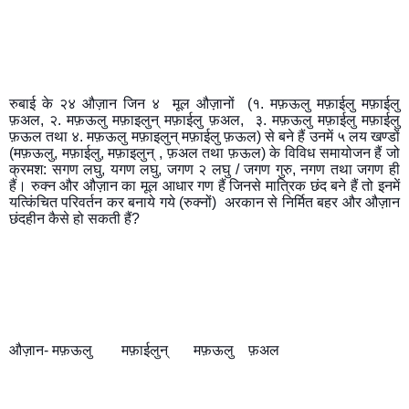
रुबाई के २४ औज़ान जिन ४  मूल औज़ानों  (१. मफ़ऊलु मफ़ाईलु मफ़ाईलु 
फ़अल, २. मफ़ऊलु मफ़ाइलुन् मफ़ाईलु फ़अल,  ३. मफ़ऊलु मफ़ाईलु मफ़ाईलु 
फ़ऊल तथा ४. मफ़ऊलु मफ़ाइलुन् मफ़ाईलु फ़ऊल) से बने हैं उनमें ५ लय खण्डों 
(मफ़ऊलु, मफ़ाईलु, मफ़ाइलुन् , फ़अल तथा फ़ऊल) के विविध समायोजन हैं जो 
क्रमश: सगण लघु, यगण लघु, जगण २ लघु / जगण गुरु, नगण तथा जगण ही 
हैं। रुक्न और औज़ान का मूल आधार गण हैं जिनसे मात्रिक छंद बने हैं तो इनमें 
यत्किंचित परिवर्तन कर बनाये गये (रुक्नों)  अरकान से निर्मित बहर और औज़ान 
छंदहीन कैसे हो सकती हैं?
औज़ान- मफ़ऊलु        मफ़ाईलुन्       मफ़ऊलु    फ़अल