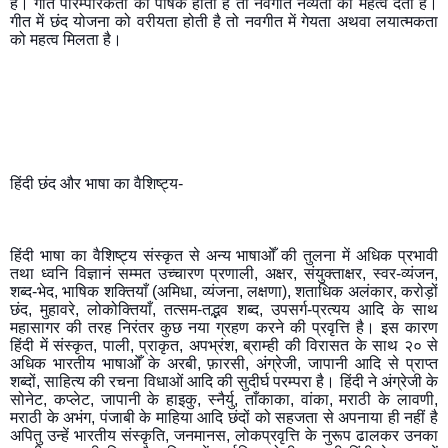
है। गीत पारम्परिकता का पोषक होता है तो नवगीत नव्यता को महत्व देता है। 
गीत में छंद योजना को वरीयता होती है तो नवगीत में गेयता अथवा लयात्मकता 
को महत्व मिलता है। 
हिंदी छंद और भाषा का वैशिष्ट्य-
हिंदी भाषा का वैशिष्ट्य संस्कृत से अन्य भाषाओँ की तुलना में अधिक प्रभावी 
तथा ध्वनि विज्ञानं सम्मत उच्चारण प्रणाली, अक्षर, संयुक्ताक्षर, स्वर-व्यंजन, 
शब्द-भेद, भाषिक शक्तियाँ (अमिधा, व्यंजना, लक्षणा), शताधिक अलंकार, करोड़ों 
छंद, मुहावरे, लोकोक्तियाँ, तत्सम-तद्भव शब्द, उपसर्ग-प्रत्यय आदि के साथ 
महासागर की तरह निरंतर कुछ नया ग्रहण करने की प्रवृत्ति है। इस कारण 
हिंदी में संस्कृत, पाली, प्राकृत, अपभ्रंश, ब्राम्ही की विरासत के साथ २० से 
अधिक भारतीय भाषाओँ के अरबी, फ़ारसी, अंग्रेजी, जापानी आदि से प्राप्त 
शब्दों, साहित्य की रचना विधाओं आदि की सुदीर्घ परम्परा है। हिंदी ने अंग्रेजी के 
सोनेट, कप्लेट, जापानी के हाइकु, स्नैर्यु, ताँकाका, वांका, मराठी के लावणी, 
मराठी के अभंग, पंजाबी के माहिया आदि छंदों को सहजता से अपनाया ही नहीं है 
अपितु उन्हें भारतीय संस्कृति, जनमानस, लोकप्रवृत्ति के नुरूप ढालकर उनका 