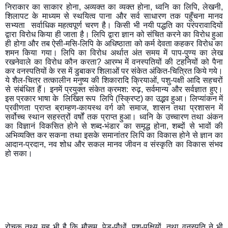
निराकार का साकार होना, अव्यक्त का व्यक्त होना, ध्वनि का लिपि, लेखनी, 
शिलापट के माध्यम से स्थयित्व पाना और सर्व साधारण तक पहुँचना मानव 
सभ्यता  सर्वाधिक महत्वपूर्ण चरण है। किसी भी नयी पद्धति का परंपरावादियों 
द्वारा विरोध किया ही जाता है। लिपि द्वारा ज्ञान को संचित करने का विरोध हुआ 
ही होगा और तब ऐसी-मसि-लिपि के अधिष्ठाता को कर्म देवता कहकर विरोध का 
शमन किया गया। लिपि का विरोध अर्थात अंत समय में पाप-पुण्य का लेख 
रखनेवाले का विरोध कौन करता? आरम्भ में वनस्पतियों की टहनियों को पैना 
कर वनस्पतियों के रस में डुबाकर शिलाओं पर संकेत अंकित-चित्रित किये गये। 
ये शैल-चित्र तत्कालीन मनुष्य की शिकारादि क्रियाओं, पशु-पक्षी आदि सहचरों 
से संबंधित हैं। इनमें प्रयुक्त संकेत क्रमश: रुढ़, सर्वमान्य और सर्वज्ञात हुए। 
इस प्रकार भाषा के  लिखित रूप  लिपि (स्क्रिप्ट) का उद्भव हुआ। लिप्यांकन में 
प्रवीणता प्राप्त ब्राम्हण-कायस्थ वर्ग को समाज, शासन तथा प्रशासन में 
सर्वोच्च स्थान सहस्त्रों वर्षों तक प्राप्त हुआ। ध्वनि के उच्चारण तथा अंकन 
का विज्ञानं विकसित होने से शब्द-भंडार का समृद्ध होना, शब्दों से भावों की 
अभिव्यक्ति कर सकना तथा इसके समानांतर लिपि का विकास होने से ज्ञान का 
आदान-प्रदान, नव शोध और सकल मानव जीवन व संस्कृति का विकास संभव 
हो सका।     
रोचक तथ्य यह भी है कि मौसम, पेड़-पौधों, पशु-पक्षियों, तथा वनस्पति ने भी 