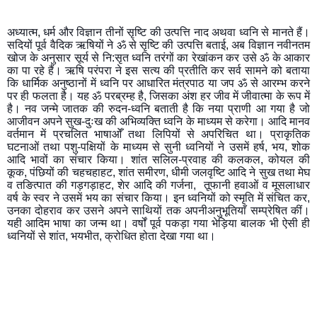
अध्यात्म, धर्म और विज्ञान तीनों सृष्टि की उत्पत्ति नाद अथवा ध्वनि से मानते हैं। 
सदियों पूर्व वैदिक ऋषियों ने ॐ से सृष्टि की उत्पत्ति बताई, अब विज्ञान नवीनतम 
खोज के अनुसार सूर्य से नि:सृत ध्वनि तरंगों का रेखांकन कर उसे ॐ के आकार 
का पा रहे हैं। ऋषि परंपरा ने इस सत्य की प्रतीति कर सर्व सामने को बताया 
कि धार्मिक अनुष्ठानों में ध्वनि पर आधारित मंत्रपाठ या जप ॐ से आरम्भ करने 
पर ही फलता है। यह ॐ परब्रम्ह है, जिसका अंश हर जीव में जीवात्मा के रूप में 
है। नव जन्मे जातक की रुदन-ध्वनि बताती है कि नया प्राणी आ गया है जो 
आजीवन अपने सुख-दुःख की अभिव्यक्ति ध्वनि के माध्यम से करेगा। आदि मानव 
वर्तमान में प्रचलित भाषाओँ तथा लिपियों से अपरिचित था। प्राकृतिक 
घटनाओं तथा पशु-पक्षियों के माध्यम से सुनी ध्वनियों ने उसमें हर्ष, भय, शोक 
आदि भावों का संचार किया। शांत सलिल-प्रवाह की कलकल, कोयल की 
कूक, पंछियों की चहचहाहट, शांत समीरण, धीमी जलवृष्टि आदि ने सुख तथा मेघ 
व तङित्पात की गड़गड़ाहट, शेर आदि की गर्जना,  तूफानी हवाओं व मूसलाधार 
वर्ष के स्वर ने उसमें भय का संचार किया। इन ध्वनियों को स्मृति में संचित कर, 
उनका दोहराव कर उसने अपने साथियों तक अपनीअनुभूतियाँ सम्प्रेषित कीं। 
यही आदिम भाषा का जन्म था। वर्षों पूर्व पकड़ा गया भेड़िया बालक भी ऐसी ही 
ध्वनियों से शांत, भयभीत, क्रोधित होता देखा गया था। 