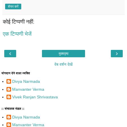
शेयर करें
कोई टिप्पणी नहीं:
एक टिप्पणी भेजें
‹
›
मुख्यपृष्ठ
वेब वर्शन देखें
योगदान देने वाला व्यक्ति
Divya Narmada
Manvanter Verma
Vivek Ranjan Shrivastava
:: संचालक मंडल ::
Divya Narmada
Manvanter Verma