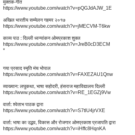
मुक्तक-गीत
https://www.youtube.com/watch?v=pQGJdAJW_1E
अखिल भारतीय सम्मेलन गहमर २०१७
https://www.youtube.com/watch?v=jMECVM-T6kw
काव्य पाठ : दिल्ली ध्वन्यांकन ओमप्रकाश शुक्ल
https://www.youtube.com/watch?v=JreB0cD3ECM
*
गया प्रसाद स्मृति मंच भोपाल
https://www.youtube.com/watch?v=FAXEZAU1Qnw
व्याख्यान: लघुकथा, भाषा सहोदरी, हंसराज महाविद्यालय दिल्ली
https://www.youtube.com/watch?v=RE_1EGZj9Vw
वार्ता: श्वेताभ पाठक द्वारा
https://www.youtube.com/watch?v=S7tlU4jrVXE
वार्ता: भाषा का उद्भव, विकास और रोजगार ओमप्रकाश प्रजापति द्वारा
https://www.youtube.com/watch?v=iHffc8HqnKA