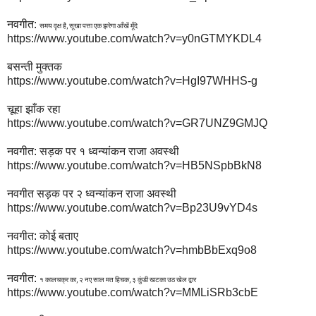
नवगीत:
समय वृक्ष है, सूखा पत्ता एक झरेगा आँखें मूँदे
https://www.youtube.com/watch?v=y0nGTMYKDL4
बसन्ती मुक्तक
https://www.youtube.com/watch?v=HgI97WHHS-g
चूहा झाँक रहा
https://www.youtube.com/watch?v=GR7UNZ9GMJQ
नवगीत: सड़क पर १ ध्वन्यांकन राजा अवस्थी
https://www.youtube.com/watch?v=HB5NSpbBkN8
नवगीत सड़क पर २ ध्वन्यांकन राजा अवस्थी
https://www.youtube.com/watch?v=Bp23U9vYD4s
नवगीत: कोई बताए
https://www.youtube.com/watch?v=hmbBbExq9o8
नवगीत:
१ कालचक्र का, २ नए साल मत हिचक, ३ कुंडी खटका उठ खेल द्वार
https://www.youtube.com/watch?v=MMLiSRb3cbE