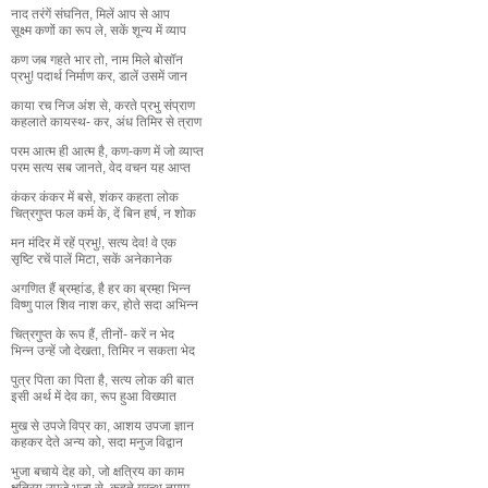
नाद तरंगें संघनित, मिलें आप से आप
सूक्ष्म कणों का रूप ले, सकें शून्य में व्याप
कण जब गहते भार तो, नाम मिले बोसॉन
प्रभु! पदार्थ निर्माण कर, डालें उसमें जान
काया रच निज अंश से, करते प्रभु संप्राण
कहलाते कायस्थ- कर, अंध तिमिर से त्राण
परम आत्म ही आत्म है, कण-कण में जो व्याप्त
परम सत्य सब जानते, वेद वचन यह आप्त
कंकर कंकर में बसे, शंकर कहता लोक
चित्रगुप्त फल कर्म के, दें बिन हर्ष, न शोक
मन मंदिर में रहें प्रभु!, सत्य देव! वे एक
सृष्टि रचें पालें मिटा, सकें अनेकानेक
अगणित हैं ब्रम्हांड, है हर का ब्रम्हा भिन्न
विष्णु पाल शिव नाश कर, होते सदा अभिन्न
चित्रगुप्त के रूप हैं, तीनों- करें न भेद
भिन्न उन्हें जो देखता, तिमिर न सकता भेद
पुत्र पिता का पिता है, सत्य लोक की बात
इसी अर्थ में देव का, रूप हुआ विख्यात
मुख से उपजे विप्र का, आशय उपजा ज्ञान
कहकर देते अन्य को, सदा मनुज विद्वान
भुजा बचाये देह को, जो क्षत्रिय का काम
क्षत्रिय उपजे भुजा से, कहते ग्रन्थ तमाम