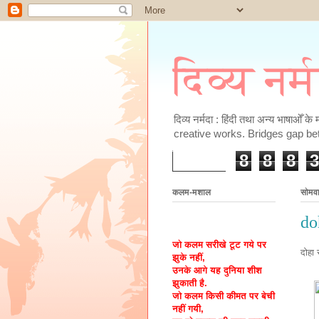
दिव्य नर्
दिव्य नर्मदा : हिंदी तथा अन्य भाषाओँ 
creative works. Bridges gap be
8
8
8
3
कलम-मशाल
सोमव
do
जो कलम सरीखे टूट गये पर
दोहा
झुके नहीं,
उनके आगे यह दुनिया शीश
झुकाती है.
जो कलम किसी कीमत पर बेची
नहीं गयी,