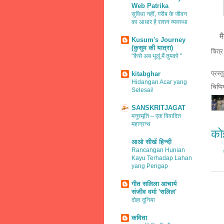
Web Patrika
सुविधा नहीं, गरीब के जीवन
का आधार है राशन व्यवस्था
म
म
Kusum's Journey
(कुसुम की यात्रा)
चित्
"कैसे अब भूलूं मैं तुमको "
प्रस्
kitabghar
Hidangan Acar yang
चिप्प
Selesai!
SANSKRITJAGAT
मनुस्मृति – एक विवादित
महाग्रन्थ
कोई
आओ सीखें हिन्दी
Rancangan Hunian
Kayu Terhadap Lahan
yang Pengap
गीत सलिला आचार्य
संजीव वर्मा 'सलिल'
दोहा दुनिया
कविता