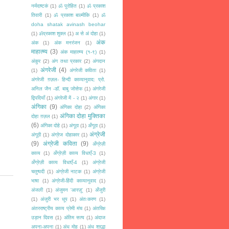
नर्मदाष्टकं
(1)
ॐ पुरोहित
(1)
ॐ प्रकाश
तिवारी
(1)
ॐ प्रकाश बाल्मीकि
(1)
ॐ
doha shatak avinash beohar
(1)
ॐप्रकाश शुक्ल
(1)
अ से अं दोहा
(1)
अंक
अंक
(1)
अंक मनरंजन
(1)
माहात्म्य
(3)
अंक माहात्म्य (१-९)
(1)
अंकुर
(2)
अंग तथा प्रकार
(2)
अंगदान
अंगरेजी
(4)
(1)
अंगरेजी कविता
(1)
अंगरेजी ग़ज़ल- हिन्दी काव्यानुवाद: प्रो.
अनिल जैन -डॉ. बाबु जोसेफ
(1)
अंगरेजी
द्विपदियाँ
(1)
अंगरेजी में - २
(1)
अंगार
(1)
अंगिका
(9)
अंगिका दोहा
(2)
अंगिका
अंगिका दोहा मुक्तिका
दोहा ग़ज़ल
(1)
(6)
अंगिका दोहे
(1)
अंगूठा
(1)
अँगूठा
(1)
अंग्रेजी
अंगूठी
(1)
अंग्रेज दोहाकार
(1)
(9)
अंग्रेजी कविता
(9)
अँग्रेज़ी
काव्य
(1)
अँग्रेज़ी काव्य विधाएँ-3
(1)
अँग्रेज़ी काव्य विधाएँ-4
(1)
अंग्रेजी
चतुष्पदी
(1)
अंग्रेजी नाटक
(1)
अंग्रेजी
भाषा
(1)
अंग्रेजी-हिंदी काव्यानुवाद
(1)
अंजली
(1)
अंजुमन 'आरज़ू'
(1)
अँजुरी
(1)
अंजुरी भर धूप
(1)
अंतःकरण
(1)
अंतरराष्ट्रीय काव्य प्रेमी मंच
(1)
अंतरिक्ष
उड़ान दिवस
(1)
अंतिम सत्य
(1)
अंदाज
अपना-अपना
(1)
अंध मोह
(1)
अंध श्रद्धा