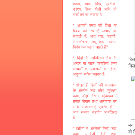
कथ्य, भाषा, बिम्ब, प्रतीक,
उद्देश्य, शिल्प, शैली आदि की
चर्चा की जा सकती है.
* आपकी पसंद की विधा या
विषय की रचनाएँ लगाई जा
सकती हैं. आप गद्य, कहानी,
समालोचना, लघु कथा, व्यंग्य,
निबंध क्या पढना चाहते हैं?
* हिंदी के अतिरिक्त देश के
हिल
अन्दर या बाहर प्रचलित अन्य
मिल
भाषाओँ की रचनाओं का हिन्दी
अनुवाद सहित स्वागत है.
* शीघ्र ही हिन्दी की पाठशाला
के अंतर्गत शब्द कोष, मुहावरा
कोष, दोहा लेखन, मुक्तिका /
ग़ज़ल लेखन तथा अलंकारों पर
लम्बी लेखमालाएं प्रारंभ होंगी.
आप सबका सहयोग आमंत्रित
है.
मन 
* हाशिये में अंग्रेजी हिन्दी शब्द
वो 
कोष, अंग्रेजी हिन्दी शब्द