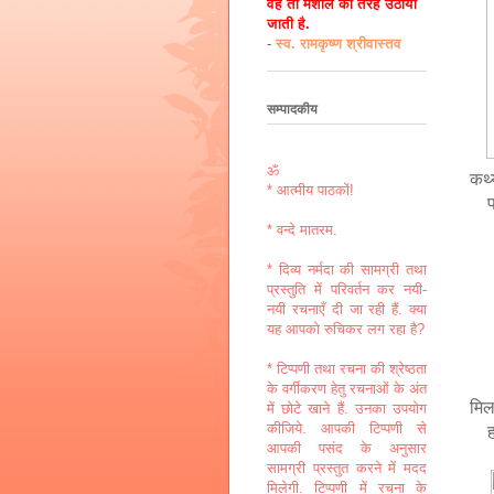
वह तो मशाल की तरह उठायी
जाती है.
-
स्व. रामकृष्ण श्रीवास्तव
सम्पादकीय
ॐ
कथ्
* आत्मीय पाठकों!
पड़े
* वन्दे मातरम.
* दिव्य नर्मदा की सामग्री तथा
प्रस्तुति में परिवर्तन कर नयी-
नयी रचनाएँ दी जा रही हैं. क्या
यह आपको रुचिकर लग रहा है?
* टिप्पणी तथा रचना की श्रेष्ठता
के वर्गीकरण हेतु रचनाओं के अंत
मिल
में छोटे खाने हैं. उनका उपयोग
कीजिये. आपकी टिप्पणी से
हमद
आपकी पसंद के अनुसार
सामग्री प्रस्तुत करने में मदद
मिलेगी. टिप्पणी में रचना के