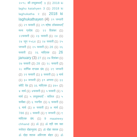
२०१८ की लघुकथाएँ: ३
(1)
2018 ki
laghu katahyen 3
(1)
2018 ki
2018 ki
laghukatha २
(1)
laghukathayen
(4)
२१ जनवरी
(1)
२१ फरवरी
(1)
२१ श्रेष्ठ लोककथाएँ
मध्य प्रदेश
(1)
२२ दिसंबर
(1)
२२फरवरी
(1)
२३ फरवरी
(1)
२४
(1)
२४ जून १५६४
(1)
२४ फरवरी
(1)
२५
जनवरी
(1)
२५ फरवरी
(1)
26
(1)
२६
26
फरवरी
(1)
२६ मात्रिक
(1)
january
(3)
27
(1)
२७ दिसंबर
(1)
२७ फरवरी
(2)
28
(1)
२८ फरवरी
(2)
२८ वार्णिक दण्डक छंद
(1)
२९ जनवरी
(2)
२९ फरवरी
(1)
३ फरवरी
(1)
३ मार्च
(1)
३० जनवरी
(2)
३१ अगस्त
(1)
३३
कोटि देव
(2)
३६ मात्रिक
(1)
३७०
(2)
४ मार्च
(1)
४फरवरी
(1)
५ फरवरी
(1)
५
मार्च
(1)
५ लघुकथाएँ - सलिल
(1)
५
समीक्षा
(2)
६ नवगीत
(1)
६ फरवरी
(1)
६ मार्च
(1)
७ फरवरी
(1)
७ मार्च
(1)
786
(1)
८ फरवरी
(1)
९ जनवरी
(1)
९
मात्रिक छंद
(1)
9 maatreey
chhand
(1)
ॐ
(1)
ॐ श्री राम रक्षा
स्तोत्र दोहानुवाद
(2)
ॐ दोहा शतक
(1)
ॐ दोहा शतक अविनाश बोहर
(1)
ॐ