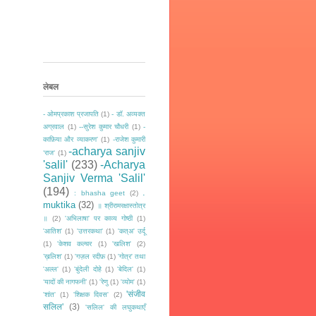
लेबल
- ओमप्रकाश प्रजापति
(1)
- डॉ. अव्यक्त
अग्रवाल
(1)
--सुरेश कुमार चौधरी
(1)
-
काफ़िया और व्याकरण'
(1)
-राजेश कुमारी
-acharya sanjiv
‘राज‘
(1)
'salil'
(233)
-Acharya
Sanjiv Verma 'Salil'
(194)
.
: bhasha geet
(2)
muktika
(32)
॥ श्रीरामरक्षास्तोत्र
॥
(2)
'अभिलाषा' पर काव्य गोष्ठी
(1)
'आतिश'
(1)
'उत्तरकथा'
(1)
'कत्अ' उर्दू
(1)
'केशव कल्चर
(1)
'खलिश'
(2)
’ख़लिश'
(1)
'गज़ल रदीफ़
(1)
'गोत्र' तथा
'अल्ल'
(1)
'बुंदेली दोहे
(1)
'बेदिल'
(1)
‘यादों की नागफनी’
(1)
'रेणु
(1)
'व्योम'
(1)
'संजीव
'शांत'
(1)
'शिक्षक दिवस'
(2)
सलिल'
(3)
'सलिल' की लघुकथाएँ