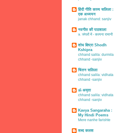
हिंदी गीति काव्य सलिला :
एक अध्ययन
janak chhand: sanjiv
नवगीत की पाठशाला
७. जंगलों में - कल्पना रामानी
शोध क्षिप्रा Shodh
Kshipra
chhand salila: durmila
chhand -sanjiv
चिंतन सलिला
chhand salila: vidhata
chhand -sanjiv
ॐ अमृता
chhand salila: vidhata
chhand -sanjiv
Kavya Sangaraha :
My Hindi Poems
Mere nanhe farishte
शब्द कलश