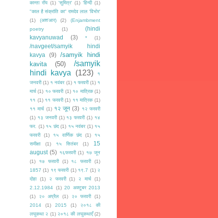
कान्ता रॉय
(1)
'सुमित्र'
(1)
‘हिन्दी
(1)
"काल है संक्रांति का" रामदेव लाल 'विभोर'
(1)
(अश'आर)
(2)
(Enjambment
(hindi
poetry
(1)
kavyanuwad
(3)
*
(1)
/navgeet/samyik hindi
/samyik hindi
kavya
(9)
/samyik
kavita
(50)
hindi kavya
(123)
१
जनवरी
(1)
१ नवंबर
(1)
१ फरवरी
(1)
१
मार्च
(1)
१० फरवरी
(1)
१० मात्रिक
(1)
११
(1)
११ फरवरी
(1)
११ मात्रिक
(1)
१२ जून
(3)
११ मार्च
(1)
१२ फरवरी
(1)
१३ जनवरी
(1)
१३ फरवरी
(1)
१४
फर.
(1)
१५ छंद
(1)
१५ नवंबर
(1)
१५
फरवरी
(1)
१५ वार्णिक छंद
(1)
१५
15
समीक्षा
(1)
१५ सितंबर
(1)
august
(5)
१६फरवरी
(1)
१७ जून
(1)
१७ फरवरी
(1)
१८ फरवरी
(1)
1857
(1)
१९ फरवरी
(1)
१९.7
(1)
२
दोहा
(1)
२ फरवरी
(1)
२ मार्च
(1)
2.12.1984
(1)
20 अक्टूबर 2013
(1)
२० अप्रैल
(1)
२० फरवरी
(1)
2014
(1)
2015
(1)
२०१८ की
लघुकथा २
(1)
२०१८ की लघुकथाएँ
(2)