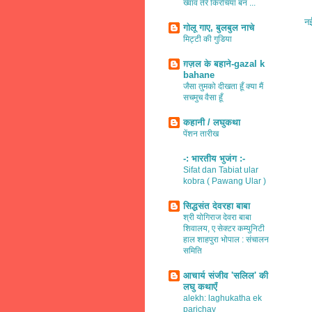
ख्वाव तेरे किरचियाँ बन ...
नई
गोलू गाए, बुलबुल नाचे
मिट्टी की गुडिया
ग़ज़ल के बहाने-gazal k
bahane
जैसा तुमको दीखता हूँ क्या मैं
सचमुच वैसा हूँ
कहानी / लघुकथा
पेंशन तारीख
-: भारतीय भुजंग :-
Sifat dan Tabiat ular
kobra ( Pawang Ular )
सिद्धसंत देवरहा बाबा
श्री योगिराज देवरा बाबा
शिवालय, ए सेक्टर कम्युनिटी
हाल शाहपुरा भोपाल : संचालन
समिति
आचार्य संजीव 'सलिल' की
लघु कथाएँ
alekh: laghukatha ek
parichay