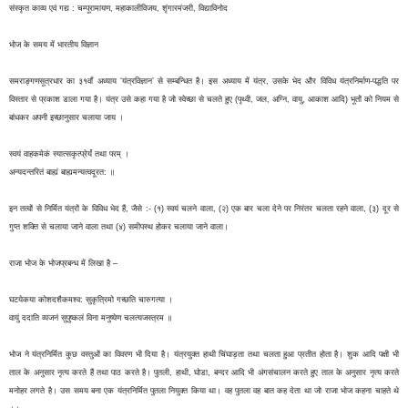
संस्कृत काव्य एवं गद्य : चम्पूरामायण, महाकालीविजय, शृंगारमंजरी, विद्याविनोद
भोज के समय में भारतीय विज्ञान
समराङ्गणसूत्रधार का ३१वाँ अध्याय ‘यंत्रविज्ञान’ से सम्बन्धित है। इस अध्याय में यंत्र, उसके भेद और विविध यंत्रनिर्माण-पद्धति पर
विस्तार से प्रकाश डाला गया है। यंत्र उसे कहा गया है जो स्वेच्छा से चलते हुए (पृथ्वी, जल, अग्नि, वायु, आकाश आदि) भूतों को नियम से
बांधकर अपनी इच्छानुसार चलाया जाय ।
स्वयं वाहकमेकं स्यात्सकृत्प्रेर्यं तथा परम् ।
अन्यदन्तरितं बाह्यं बाह्यमन्यत्वदूरत: ॥
इन तत्वों से निर्मित यंत्रों के विविध भेद हैं, जैसे :- (१) स्वयं चलने वाला, (२) एक बार चला देने पर निरंतर चलता रहने वाला, (३) दूर से
गुप्त शक्ति से चलाया जाने वाला तथा (४) समीपस्थ होकर चलाया जाने वाला।
राजा भोज के भोजप्रबन्ध में लिखा है –
घटयेकया कोशदशैकमश्व: सुकृत्रिमो गच्छति चारुगत्या ।
वायुं ददाति व्यजनं सुपुष्कलं विना मनुष्येण चलत्यजस्त्रम ॥
भोज ने यंत्रनिर्मित कुछ वस्तुओं का विवरण भी दिया है। यंत्रयुक्त हाथी चिंघाड़ता तथा चलता हुआ प्रतीत होता है। शुक आदि पक्षी भी
ताल के अनुसार नृत्य करते हैं तथा पाठ करते है। पुतली, हाथी, घोडा, बन्दर आदि भी अंगसंचालन करते हुए ताल के अनुसार नृत्य करते
मनोहर लगते है। उस समय बना एक यंत्रनिर्मित पुतला नियुक्त किया था। वह पुतला वह बात कह देता था जो राजा भोज कहना चाहते थे