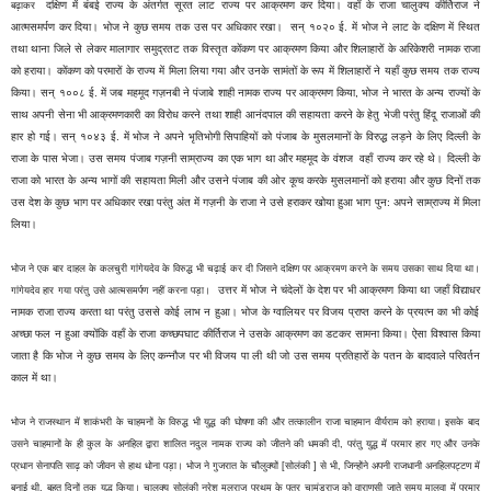
दक्षिण में बंबई राज्य के अंतर्गत सूरत
लाट राज्य पर आक्रमण कर दिया। वहाँ के राजा चालुक्य कीर्तिराज ने
बढ़ाकर
आत्मसमर्पण कर दिया। भोज ने कुछ समय तक उस पर अधिकार रखा। सन् १०२० ई. में भोज ने लाट के दक्षिण में स्थित
तथा थाना जिले से लेकर मालागार समुद्रतट तक विस्तृत कोंकण पर आक्रमण किया और शिलाहारों के अरिकेशरी नामक राजा
को हराया। कोंकण को परमारों के राज्य में मिला लिया गया और उनके सामंतों के रूप में शिलाहारों ने यहाँ कुछ समय तक राज्य
किया। सन् १००८ ई. में जब महमूद गज़नबी ने पंजाबे शाही नामक राज्य पर आक्रमण किया, भोज ने भारत के अन्य राज्यों के
साथ अपनी सेना भी आक्रमणकारी का विरोध करने तथा शाही आनंदपाल की सहायता करने के हेतु भेजी परंतु हिंदू राजाओं की
हार हो गई। सन् १०४३ ई. में भोज ने अपने भृतिभोगी सिपाहियों को पंजाब के मुसलमानों के विरुद्ध लड़ने के लिए दिल्ली के
राजा के पास भेजा। उस समय पंजाब गज़नी साम्राज्य का एक भाग था और महमूद के वंशज वहाँ राज्य कर रहे थे। दिल्ली के
राजा को भारत के अन्य भागों की सहायता मिली और उसने पंजाब की ओर कूच करके मुसलमानों को हराया और कुछ दिनों तक
उस देश के कुछ भाग पर अधिकार रखा परंतु अंत में गज़नी के राजा ने उसे हराकर खोया हुआ भाग पुन: अपने साम्राज्य में मिला
लिया।
भोज ने एक बार दाहल के कलचुरी गांगेयदेव के विरुद्ध भी चढ़ाई कर दी जिसने दक्षिण पर आक्रमण करने के समय उसका साथ दिया था।
उत्तर में भोज ने
चंदेलों
के देश पर भी आक्रमण किया था जहाँ
विद्याधर
गांगेयदेव हार गया परंतु उसे आत्मसमर्पण नहीं करना पड़ा।
नामक राजा राज्य करता था परंतु उससे कोई लाभ न हुआ। भोज के ग्वालियर पर विजय प्राप्त करने के प्रयत्न का भी कोई
अच्छा फल न हुआ क्योंकि वहाँ के राजा कच्छपघाट कीर्तिराज ने उसके आक्रमण का डटकर सामना किया। ऐसा विश्वास किया
जाता है कि भोज ने कुछ समय के लिए कन्नौज पर भी विजय पा ली थी जो उस समय प्रतिहारों के पतन के बादवाले परिवर्तन
काल में था।
भोज ने राजस्थान में शाकंभरी के चाहमनों के विरुद्ध भी युद्ध की घोषणा की और तत्कालीन राजा चाहमान वीर्यराम को हराया। इसके बाद
उसने चाहमानों के ही कुल के अनहिल द्वारा शालित नदुल नामक राज्य को जीतने की धमकी दी, परंतु युद्ध में परमार हार गए और उनके
प्रधान सेनापति साढ़ को जीवन से हाथ धोना पड़ा।
भोज ने गुजरात के चौलुक्यों [सोलंकी ] से भी, जिन्होंने अपनी राजधानी अनहिलपट्टण में
बनाई थी, बहुत दिनों तक युद्ध किया। चालुक्य सोलंकी नरेश मूलराज प्रथम के पुत्र चामुंडराज को वाराणसी जाते समय मालवा में परमार