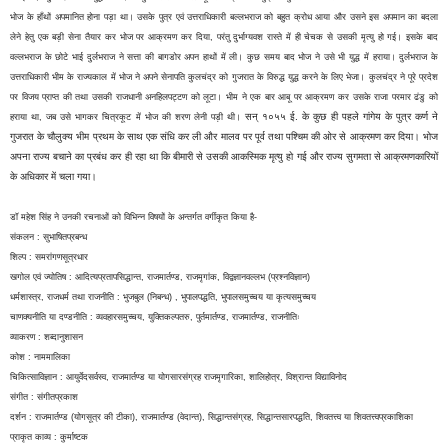
भोज के हाँथों अपमानित होना पड़ा था। उसके पुत्र एवं उत्तराधिकारी बल्लभराज को बहुत क्रोध आया और उसने इस अपमान का बदला
लेने हेतु एक बड़ी सेना तैयार कर भोज पर आक्रमण कर दिया, परंतु दुर्भाग्यवश रास्ते में ही चेचक से उसकी मृत्यु हो गई। इसके बाद
वल्लभराज के छोटे भाई दुर्लभराज ने सत्ता की बागडोर अपन हाथों में ली। कुछ समय बाद भोज ने उसे भी युद्ध में हराया। दुर्लभराज के
उत्तराधिकारी भीम के राज्यकाल में भोज ने अपने सेनापति कुलचंद्र को गुजरात के विरुद्ध युद्ध करने के लिए भेजा। कुलचंद्र ने पूरे प्रदेश
पर विजय प्राप्त की तथा उसकी राजधानी अनहिलपट्टण को लूटा। भीम ने एक बार आबू पर आक्रमण कर उसके राजा परमार ढंडु को
सन् १०५५ ई. के कुछ ही पहले गांगेय के पुत्र कर्ण ने
हराया था, जब उसे भागकर चित्रकूट में भोज की शरण लेनी पड़ी थी।
गुजरात के चौलुक्य भीम प्रथम के साथ एक संधि कर ली और मालव पर पूर्व तथा पश्चिम की ओर से आक्रमण कर दिया। भोज
अपना राज्य बचाने का प्रबंध कर ही रहा था कि बीमारी से उसकी आकस्मिक मृत्यु हो गई और राज्य सुगमता से आक्रमणकारियों
के अधिकार में चला गया।
डॉ महेश सिंह ने उनकी रचनाओं को विभिन्न विषयों के अन्तर्गत वर्गीकृत किया है-
संकलन : सुभाषितप्रबन्ध
शिल्प : समरांगणसूत्रधार
खगोल एवं ज्योतिष : आदित्यप्रतापसिद्धान्त, राजमार्तण्ड, राजमृगांक, विद्वज्ञानवल्लभ (प्रश्नविज्ञान)
धर्मशास्त्र, राजधर्म तथा राजनीति : भुजबुल (निबन्ध) , भुपालपद्धति, भुपालसमुच्चय या कृत्यसमुच्चय
चाणक्यनीति या दण्डनीति : व्यवहारसमुच्चय, युक्तिकल्पतरु, पुर्तमार्तण्ड, राजमार्तण्ड, राजनीतिः
व्याकरण : शब्दानुशासन
कोश : नाममालिका
चिकित्साविज्ञान : आयुर्वेदसर्वस्व, राजमार्तण्ड या योगसारसंग्रह राजमृगारिका, शालिहोत्र, विश्रान्त विद्याविनोद
संगीत : संगीतप्रकाश
दर्शन : राजमार्तण्ड (योगसूत्र की टीका), राजमार्तण्ड (वेदान्त), सिद्धान्तसंग्रह, सिद्धान्तसारपद्धति, शिवतत्त्व या शिवतत्त्वप्रकाशिका
प्राकृत काव्य : कुर्माष्टक