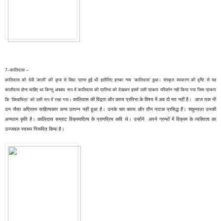
7–कालिदास –
कालिदास को देवी ‘काली’ की कृपा से विद्या प्राप्त हुई थी इसीलिए इनका नाम ‘कालिदास’ हुआ। संस्कृत व्याकरण की दृष्टि से यह
कालीदास होना चाहिए था किन्तु अपवाद रूप में कालिदास की प्रतिभा को देखकर इसमें उसी प्रकार परिवर्तन नहीं किया गया जिस प्रकार
कालिदास की विद्वता और काव्य प्रतिभा के विषय में अब दो मत नहीं है। आज तक भी
कि ‘विश्वामित्र’ को उसी रूप में रखा गया।
उन जैसा अप्रितम साहित्यकार अन्य उत्पन्न नहीं हुआ है। उनके चार काव्य और तीन नाटक प्रसिद्ध हैं। शकुन्तला उनकी
अन्यतम कृति है।
कालिदास सम्राट विक्रमादित्य के प्राणप्रिय कवि थे। उन्होंने अपने ग्रन्थों में विक्रम के व्यक्तित्व का
उज्जवल स्वरूप निरूपित किया है।