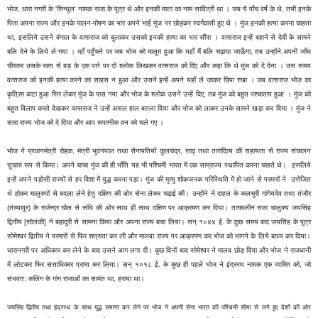
भोज,
धारा नगरी
के 'सिन्धुल' नामक राजा के पुत्र थे और इनकी माता का नाम सावित्री था । जब ये पाँच वर्ष के थे, तभी इनके
पिता अपना राज्य और इनके पालन-पोषण का भार अपने भाई
मुंज
पर छोड़कर स्वर्गवासी हुए थे । मुंज इनकी हत्या करना चाहता
था, इसलिये उसने
बंगाल
के वत्सराज को बुलाकर उसको इनकी हत्या का भार सौंपा । वत्सराज इन्हें बहाने से
देवी
के सामने
बलि
देने के लिये ले गया । व्हाँ पहुँचने पर जब भोज को मालूम हुआ कि यहाँ मैं बलि चढ़ाया जाऊँगा, तब उन्होंने अपनी जाँघ
चीरकर उसके रक्त से
बड़
के एक पत्ते पर दो श्लोक लिखकर वत्सराज को दिए और कहा कि थे मुंज को दे देना । उस समय
वत्सराज को इनकी हत्या करने का साहस न हुआ और उसने इन्हें अपने यहाँ ले जाकर छिपा रखा । जब वत्सराज भोज का
कृत्रिम कटा हुआ सिर लेकर मुंज के पास गया और भोज के श्लोक उसने उन्हें दिए, तब मुंज को बहुत पश्चाताप हुआ । मुंज को
बहुत विलाप करते देखकर वत्सराज ने उन्हें असल हाल बतला दिया और भोज को लाकर उनके सामने खड़ा कर दिया । मुंज ने
सारा राज्य भोज को दे दिया और आप सपत्नीक वन को चले गए ।
भोज ने
प्रधानमंत्री
रोहक,
मंत्री
भुवनपाल तथा
सेनापतियों
कुलचंद्र, साढ़ तथा तारादित्य की सहायता से राज्य संचालन
सुचारु रूप से किया। अपने चाचा मुंज की ही भाँति यह भी पश्चिमी भारत में एक साम्राज्य स्थापित करना चाहते थे। इसलिये
इन्हें अपने पड़ोसी राज्यों से हर दिशा में युद्ध करना पड़ा। मुंज की मृत्यु शोकजनक परिस्थिति में हो जाने से परमारों ने उत्तेजित
थे होकर चालुक्यों से बदला लेने हेतु दक्षिण की ओर सेना लेकर चढ़ाई की। उन्होंने ने दाहल के कलचुरी गांगेयदेव तथा तंजौर
(तंच्यावूर) के राजेन्द्र चोल से संधि की ओर साथ ही साथ दक्षिण पर आक्रमण कर दिया। तत्कालीन राजा चालुक्य जयसिंह
द्वितीय [सोलंकी] ने बहादुरी से सामना किया और अपना राज्य बचा लिया। सन् १०४४ ई. के कुछ समय बाद जयसिंह के पुत्र
सोमेश्वर द्वितीय ने परमारों से फिर शत्रुता कर ली और मालवा राज्य पर आक्रमण कर भोज को भागने के लिये बाध्य कर दिया।
धारानगरी पर अधिकार कर लेने के बाद उसने आग लगा दी। कुछ दिनों बाद सोमेश्वर ने मालव छोड़ दिया और भोज ने राजधानी
में लोटकर फिर सत्ताधिकार प्राप्त कर लिया। सन् १०१८ ई. के कुछ ही पहले भोज ने इंद्ररथ नामक एक व्यक्ति को, जो
संभवत: कलिंग के गांग राजाओं का सामंत था, हराया था।
जयसिंह द्वितीय तथा इंद्ररथ के साथ युद्ध समाप्त कर लेने पर भोज ने अपनी सेना भारत की पश्चिमी सीमा से लगे हुए देशों की ओर