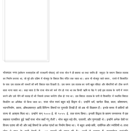
भोजपाल नगर (
वर्तमान मध्यप्रदेश की राजधानी भोपाल) को राजा भोज ने ही बसाया था तथा समीप ही समुद्र के समान विशाल तालाब
का निर्माण कराया था, जो पूर्व और दक्षिण में भोजपुर के विशाल शिव मंदिर तक जाता था। आज भी भोजपुर जाते समय , रास्ते में शिवमंदिर
के पास उस तालाब की पत्थरों की बनी विशाल पाल दिखती है। उस समय उस तालाब का पानी बहुत पवित्र और बीमारियों को ठीक करने
वाला माना जाता था। कहा जाता है कि राजा भोज को चर्म रोग हो गया था तब किसी ऋषि या वैद्य ने उन्हें इस तालाब के पानी में स्नान
करने और उसे पीने की सलाह दी थी जिससे उनका चर्मरोग ठीक हो गया था। उस विशाल तालाब के पानी से शिवमंदिर में स्थापित विशाल
राजा भोज स्वयं बहुत बड़े विद्वान थे। उन्होंने धर्म, खगोल विद्या, कला, कोशरचना,
शिवलिंग का अभिषेक भी किया जाता था।
भवननिर्माण, काव्य, औषधशास्त्र आदि विभिन्न विषयों पर पुस्तकें लिखी हैं जो अब भी विद्यमान हैं। इनके समय में कवियों को
राज्य से आश्रय मिला था। उन्होने सन् १००० ई. से १०५५ ई. तक राज्य किया। इनकी विद्वता के कारण जनमानस में एक
कहावत प्रचलित हुई 'कहाँ राजा भोज कहाँ गंगू तैली'।
भोज बहुत बड़े वीर, प्रतापी, और गुणग्राही थे। इन्होंने अनेक देशों पर
विजय प्राप्त की थी और कई विषयों के अनेक ग्रंथों का निर्माण किया था। ये बहुत अच्छे कवि, दार्शनिक और ज्योतिषी
राजा
थे।