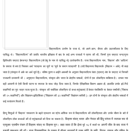
विक्रमादित्य उज्जैन के राजा थे, जो अपने ज्ञान, वीरता और उदारशीलता के लिए
प्रसिद्ध थे। "विक्रमादित्य" की उपाधि भारतीय इतिहास में बाद के कई अन्य राजाओं ने प्राप्त की थी, जिनमें गुप्त सम्राट चन्द्रगुप्त
द्वितीयऔर सम्राट हेमचन्द्र विक्रमादित्य (जो हेमु के नाम से प्रसिद्ध थे) उल्लेखनीय हैं। राजा विक्रमादित्य नाम, 'विक्रम' और 'आदित्य'
के समास से बना है जिसका अर्थ 'पराक्रम का सूर्य' या 'सूर्य के समान पराक्रमी' है।उन्हें विक्रमया विक्रमार्क (विक्रम + अर्क) भी कहा
जाता है (संस्कृत में अर्क का अर्थ सूर्य है)। भविष्य पुराण व आईने अकबरी के अनुसार विक्रमादित्य पंवार (प्रमार) वंश के सम्राट थे जिनकी
राजधानी उज्जयनी थी । अनुश्रुत विक्रमादित्य, संस्कृत और भारत के क्षेत्रीय भाषाओं, दोनों में एक लोकप्रिय व्यक्तित्व है। उनका नाम
बड़ी आसानी से ऐसी किसी घटना या स्मारक के साथ जोड़ दिया जाता है, जिनके ऐतिहासिक विवरण अज्ञात हों, हालांकि उनके इर्द-गिर्द
कहानियों का पूरा चक्र फला-फूला है। संस्कृत की सर्वाधिक लोकप्रिय दो कथा-श्रृंखलाएं हैं वेताल पंचविंशति या बेताल पच्चीसी ("पिशाच
की २५ कहानियाँ") और सिंहासन-द्वात्रिंशिका ("सिंहासन की ३२ कहानियाँ" सिहांसन बत्तीसी )। इन दोनों के संस्कृत और क्षेत्रीय भाषाओं में
कई रूपांतरण मिलते हैं।
हिन्दू शिशुओं में 'विक्रम' नामकरण के बढ़ते प्रचलन का श्रेय आंशिक रूप से विक्रमादित्य की लोकप्रियता और उनके जीवन के बारे में
विक्रम संवत् भारत और नेपाल की हिंदू परंपरा में व्यापक रूप से
लोकप्रिय लोक कथाओं की दो श्रृंखलाओं को दिया जा सकता है।
प्रयुक्त प्राचीन पंचाग हैं विक्रम संवत् या विक्रम युग। कहा जाता है कि ईसा
अपनी जीत के बाद राजा ने
पूर्व ५६ में शकों पर
इसकी शुरूआत की थी।
राजा
विक्रमादित्य के दरबार में मौजूद नवरत्नों में उच्च कोटि के कवि, विद्वान, गायक और गणित के