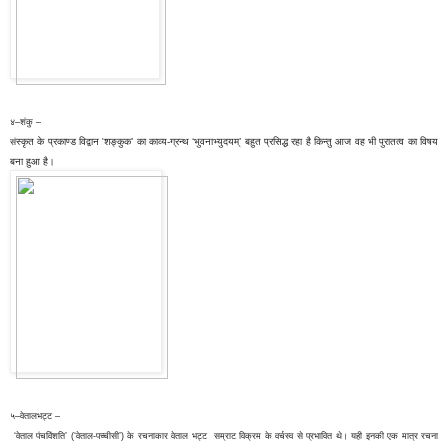
४–शंकु –
स्कृत के प्रकाण्ड विद्वान
शङ्कुक’ का
काव्य-ग्रन्थ ‘भुवनाभ्युदयम्’ बहुत प्रसिद्ध रहा है किन्तु आज वह भी पुरातत्व का विषय
सं
'
बना हुआ है।
५–वेतालभट्ट –
‘वेताल पंचविंशति’ (‘वेताल-पच्चीसी’) के रचनाकार वेताल भट्ट सम्राट विक्रम के वर्चस्व से प्रभावित थे। यही इनकी एक मात्र रचना