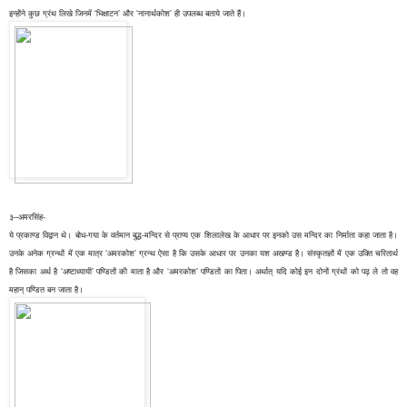
इन्होंने कुछ ग्रंथ लिखे जिनमें ‘भिक्षाटन’ और ‘नानार्थकोश’ ही उपलब्ध बताये जाते हैं।
३–अमरसिंह-
ये प्रकाण्ड विद्वान थे। बोध-गया के वर्तमान बुद्ध-मन्दिर से प्राप्य एक शिलालेख के आधार पर इनको उस मन्दिर का निर्माता कहा जाता है।
उनके अनेक ग्रन्थों में एक मात्र ‘अमरकोश’ ग्रन्थ ऐसा है कि उसके आधार पर उनका यश अखण्ड है। संस्कृतज्ञों में एक उक्ति चरितार्थ
है जिसका अर्थ है ‘अष्टाध्यायी’ पण्डितों की माता है और ‘अमरकोश’ पण्डितों का पिता। अर्थात् यदि कोई इन दोनों ग्रंथों को पढ़ ले तो वह
महान् पण्डित बन जाता है।