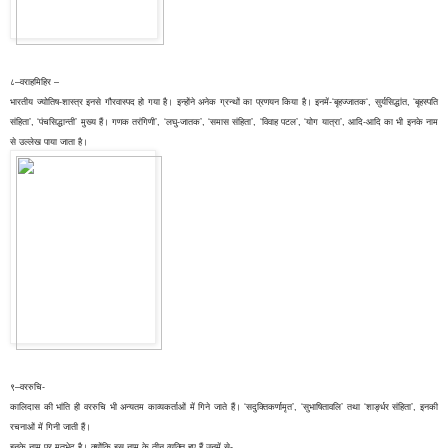
८–वराहमिहिर –
भारतीय ज्योतिष-शास्त्र इनसे गौरवास्पद हो गया है। इन्होंने अनेक ग्रन्थों का प्रणयन किया है। इनमें-‘बृहज्जातक‘, सुर्यसिद्धांत, ‘बृहस्पति
संहिता’, ‘पंचसिद्धान्ती’ मुख्य हैं। गणक तरंगिणी’, ‘लघु-जातक’, ‘समास संहिता’, ‘विवाह पटल’, ‘योग यात्रा’, आदि-आदि का भी इनके नाम
से उल्लेख पाया जाता है।
९–वररुचि-
कालिदास की भांति ही वररुचि भी अन्यतम काव्यकर्ताओं में गिने जाते हैं। ‘सदुक्तिकर्णामृत’, ‘सुभाषितावलि’ तथा ‘शार्ङ्धर संहिता’, इनकी
रचनाओं में गिनी जाती हैं।
इनके नाम पर मतभेद है। क्योंकि इस नाम के तीन व्यक्ति हुए हैं उनमें से-