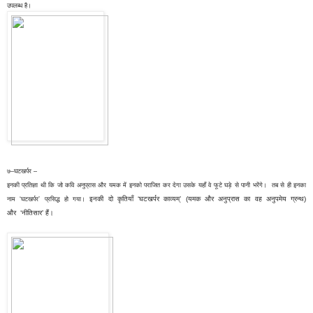
उपलब्ध है।
७–घटखर्पर –
इनकी प्रतिज्ञा थी कि जो कवि अनुप्रास और यमक में इनको पराजित कर देगा उसके यहाँ वे फूटे घड़े से पानी भरेंगे। तब से ही इनका
इनकी दो कृतियाँ ‘घटखर्पर काव्यम्’ (यमक और अनुप्रास का वह अनुपमेय ग्रन्थ)
नाम ‘घटखर्पर’ प्रसिद्ध हो गया।
और
‘नीतिसार’ हैं।