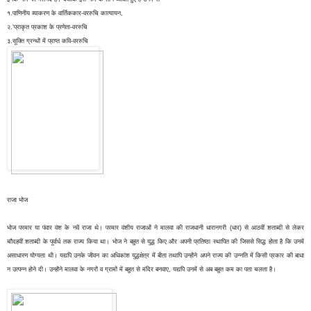
१.पाणिनीय व्याकरण के वार्तिककार-वररुचि कात्यायन,
२.‘प्राकृत प्रकाश के प्रणेता-वररुचि
३.सूक्ति ग्रन्थों में प्राप्त कवि-वररुचि
राजा भोज
भोज परमार या पंवार वंश के नवें राजा थे। परमार वंशीय राजाओं ने मालवा की राजधानी धारानगरी (धार) से आठवीं शताब्दी से लेकर
चौदहवीं शताब्दी के पूर्वार्ध तक राज्य किया था। भोज ने बहुत से युद्ध किए और अपनी प्रतिष्ठा स्थापित की जिससे सिद्ध होता है कि उनमें
असाधारण योग्यता थी। यद्यपि उनके जीवन का अधिकांश युद्धक्षेत्र में बीता तथापि उन्होंने अपने राज्य की उन्नति में किसी प्रकार की बाधा
न उत्पन्न होने दी। उन्होंने मालवा के नगरों व ग्रामों में बहुत से मंदिर बनवाए, यद्यपि उनमें से अब बहुत कम का पता चलता है।