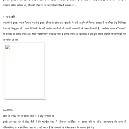
प्रकांड पंडित शामिल थे, जिनकी योग्यता का डंका देश-विदेश में बजता था।
१. धन्वन्तरि-
नवरत्नों में इनका स्थान गिनाया गया है। इनके रचित नौ ग्रंथ पाये जाते हैं। वे सभी आयुर्वेद चिकित्सा शास्त्र से सम्बन्धित हैं। चिकित्सा
में ये बड़े सिद्धहस्त थे। आज भी किसी वैद्य की प्रशंसा करनी हो तो उसकी ‘धन्वन्तरि’ से उपमा दी जाती है। धनतेरस असल में 'धन्वंतरि'
के ही नाम पर मनाया जाता था। जिसे 'चिकित्सक' दिवस के रूप में मनाया जाता था।कालांतर में यह कुछ विशेष सामानों की खरीदारी तक
ही सीमित हो गया।
२–क्षपणक-
जैसा कि इनके नाम से प्रतीत होता है, ये बौद्ध संन्यासी थे।
इससे एक बात यह भी सिद्ध होती है कि प्राचीन काल में मन्त्रित्व आजीविका का साधन नहीं था अपितु जनकल्याण की भावना से
मन्त्रिपरिषद का गठन किया जाता था। यही कारण है कि संन्यासी भी मन्त्रिमण्डल के सदस्य होते थे।