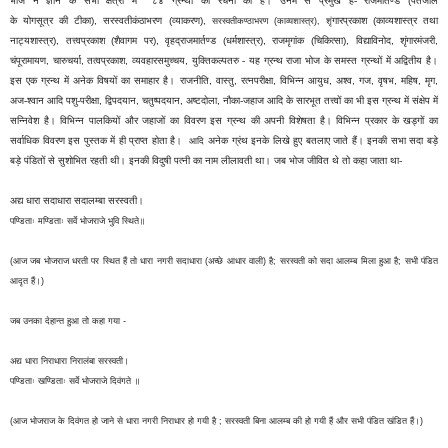
भोज ने ज्ञान के सभी क्षेत्रों में ८४ ग्रन्थों की रचना की है। उनमें से प्रमुख हैं- राजमार्तण्ड (पतंजलि
के
योगसूत्र
की
टीका),
सरस्वतीकंठाभरण
(व्याकरण),
गारप्रकाश (काव्यशास्त्र तथा
सरस्वतीकण्ठाभरण (काव्यशास्त्र), शृं
नाट्यशास्त्र),
तत्त्वप्रकाश (शैवागम
पर),
वृहद्राजमार्तण्ड (धर्मशास्त्र),
राजमृगांक (चिकित्सा),
विद्याविनोद,
शृंगारमंजरी,
चंपूरामायण, चारुचर्या, तत्वप्रकाश, व्यवहारसमुच्चय,
युक्तिकल्पतरु - यह ग्रन्थ राजा भोज के समस्त ग्रन्थों में अद्वितीय है।
इस एक ग्रन्थ में अनेक विषयों का समाहार है। राजनीति, वास्तु, रत्नपरीक्षा, विभिन्न आयुध, अश्व, गज, वृषभ, महिष, मृग,
अज-श्वान आदि पशु-परीक्षा, द्विपदयान, चतुष्पदयान, अष्टदोला, नौका-जहाज आदि के सारभूत तत्त्वों का भी इस ग्रन्थ में संक्षेप में
सन्निवेश है। विभिन्न पालकियों और जहाजों का विवरण इस ग्रन्थ की अपनी विशेषता है। विभिन्न प्रकार के
खड्गों
का
सर्वाधिक विवरण इस पुस्तक में ही प्राप्त होता है।
अनेक ग्रंथ इनके लिखे हुए बतलाए जाते हैं। इनकी सभा सदा बड़े
आदि
बड़े पंडितों से सुशोभित रहती थी। इनकी
विदुषी
पत्नी का नाम लीलावती था।
जब भोज जीवित थे तो कहा जाता था-
अद्य धारा सदाधारा सदालम्बा सरस्वती।
पण्डिताः मण्डिताः सर्वे भोजराजे भुवि स्थिते॥
(आज जब भोजराज धरती पर स्थित हैं तो धारा नगरी सदाधारा (अच्छे आधार वाली) है; सरस्वती को सदा आलम्ब मिला हुआ है; सभी पंडित
आदृत हैं।)
जब उनका देहान्त हुआ तो कहा गया -
अद्य धारा निराधारा निरालंबा सरस्वती।
पण्डिताः खण्डिताः सर्वे भोजराजे दिवंगते ॥
(आज भोजराज के दिवंगत हो जाने से धारा नगरी निराधार हो गयी है ; सरस्वती बिना आलम्ब की हो गयी हैं और सभी पंडित खंडित हैं।)