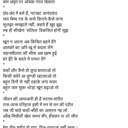
कम अमृत पर अधिक गरल बिकता
*
छंद-छंद में बसे हैं, नटखट आनंदकंद
भाव बिम्ब रस के कसे कितने-कैसे फन्द
सुलझा-समझाते नहीं, कहते हैं खुद बूझ
तब ही सीखेगा 'सलिल' विकसित होगी सूझ
*
खून न अपना अब किंचित बहने देंगे
आतंकों का अरि-खूं से बदला लेंगे
सहनशीलता की सीमा अब ख़त्म हुई
हर ईंटे के बदले में पत्थर देंगे
*
कहाँ और कैसे हो कुछ बतलाओ तो
किसी सवेरे आ कुण्डी खटकाओ तो
बहुत दिनों से नहीं ठहाके लगा सका
बहुत जल चुका थोड़ा खून बढ़ाओ तो
*
जीवन की आपाधापी ही है सरगम-संगीत
रास-लास परिहास इसी में मन से मन की प्रीत
जब जी चाहे चाहों-बाँहों का आश्रय गह लो
आँख मिचौली खेल समय सँग, हँसकर पा लो जीत
*
मेरा गीत शहीद हो गया, दिल-दरवाज़ा नहीं खुला।