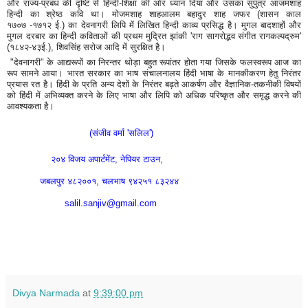
और राज्य-प्रबंध की दृष्टि से हिन्दी-शिक्षा की ओर ध्यान दिया और उसका सुपुत्र आजमशाह
हिन्दी का श्रेष्ठ कवि था। मोजमशाह शाहआलम बहादुर शाह जफर (शासन काल
१७०७ -१७१२ ई.) का देवनागरी लिपि में लिखित हिन्दी काव्य प्रसिद्ध है। मुगल बादशाहों और
मुगल दरबार का हिन्दी कविताओं की प्रथम मुद्रित झांकी 'राग सागरोद्भव संगीत रागकल्पद्रुम'
(१८४२-४३ई.), शिवसिंह सरोज आदि में सुरक्षित है।
"देवनागरी" के आद्यरूपों का निरन्तर थोड़ा बहुत रूपांतर होता गया जिसके फलस्वरूप आज का
रूप सामने आया। भारत सरकार का भाष संचालनालय हिंदी भाषा के मानकीकरण हेतु निरंतर
प्रयास रत है। हिंदी के प्रति अन्य देशों के निरंतर बढ़ते आकर्षण और वैज्ञानिक-तकनीकी विषयों
को हिंदी में अभिव्यक्त करने के लिए भाषा और लिपि को अधिक परिष्कृत और समृद्ध करने की
आवश्यकता है।
(संजीव वर्मा 'सलिल')
२०४ विजय अपार्टमेंट, नेपियर टाउन,
जबलपुर ४८२००१, चलभाष
९४२५१ ८३२४४
salil.sanjiv@gmail.com
Divya Narmada
at
9:39:00 pm