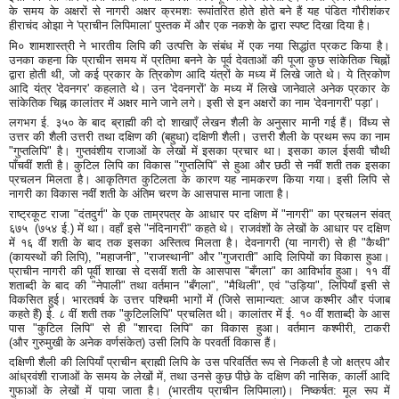
के समय के अक्षरों से नागरी अक्षर क्रमशः रूपांतरित होते होते बने हैं यह पंडित गौरीशंकर
हीराचंद ओझा ने 'प्राचीन लिपिमाला' पुस्तक में और एक नकशे के द्वारा स्पष्ट दिखा दिया है।
मि० शामशास्त्री ने भारतीय लिपि की उत्पत्ति के संबंध में एक नया सिद्धांत प्रकट किया है।
उनका कहना कि प्राचीन समय में प्रतिमा बनने के पूर्व देवताओं की पूजा कुछ सांकेतिक चिह्नों
द्वारा होती थी, जो कई प्रकार के त्रिकोण आदि यंत्रों के मध्य में लिखे जाते थे। ये त्रिकोण
आदि यंत्र 'देवनगर' कहलाते थे। उन 'देवनगरों' के मध्य में लिखे जानेवाले अनेक प्रकार के
सांकेतिक चिह्न कालांतर में अक्षर माने जाने लगे। इसी से इन अक्षरों का नाम 'देवनागरी' पड़ा'।
लगभग ई. ३५० के बाद ब्राह्मी की दो शाखाएँ लेखन शैली के अनुसार मानी गई हैं। विंध्य से
उत्तर की शैली उत्तरी तथा दक्षिण की (बहुधा) दक्षिणी शैली। उत्तरी शैली के प्रथम रूप का नाम
"गुप्तलिपि" है। गुप्तवंशीय राजाओं के लेखों में इसका प्रचार था। इसका काल ईसवी चौथी
पाँचवीं शती है। कुटिल लिपि का विकास "गुप्तलिपि" से हुआ और छठी से नवीं शती तक इसका
प्रचलन मिलता है। आकृतिगत कुटिलता के कारण यह नामकरण किया गया। इसी लिपि से
नागरी का विकास नवीं शती के अंतिम चरण के आसपास माना जाता है।
राष्ट्रकूट राजा "दंतदुर्ग" के एक ताम्रपत्र के आधार पर दक्षिण में "नागरी" का प्रचलन संवत्
६७५ (७५४ ई.) में था। वहाँ इसे "नंदिनागरी" कहते थे। राजवंशों के लेखों के आधार पर दक्षिण
में १६ वीं शती के बाद तक इसका अस्तित्व मिलता है। देवनागरी (या नागरी) से ही "कैथी"
(कायस्थों की लिपि), "महाजनी", "राजस्थानी" और "गुजराती" आदि लिपियों का विकास हुआ।
प्राचीन नागरी की पूर्वी शाखा से दसवीं शती के आसपास "बँगला" का आविर्भाव हुआ। ११ वीं
शताब्दी के बाद की "नेपाली" तथा वर्तमान "बँगला", "मैथिली", एवं "उड़िया", लिपियाँ इसी से
विकसित हुई। भारतवर्ष के उत्तर पश्चिमी भागों में (जिसे सामान्यत: आज कश्मीर और पंजाब
कहते हैं) ई. ८ वीं शती तक "कुटिललिपि" प्रचलित थी। कालांतर में ई. १० वीं शताब्दी के आस
पास "कुटिल लिपि" से ही "शारदा लिपि" का विकास हुआ। वर्तमान कश्मीरी, टाकरी
(और गुरुमुखी के अनेक वर्णसंकेत) उसी लिपि के परवर्ती विकास हैं।
दक्षिणी शैली की लिपियाँ प्राचीन ब्राह्मी लिपि के उस परिवर्तित रूप से निकली है जो क्षत्रप और
आंध्रवंशी राजाओं के समय के लेखों में, तथा उनसे कुछ पीछे के दक्षिण की नासिक, कार्ली आदि
गुफाओं के लेखों में पाया जाता है। (भारतीय प्राचीन लिपिमाला)। निष्कर्षत: मूल रूप में