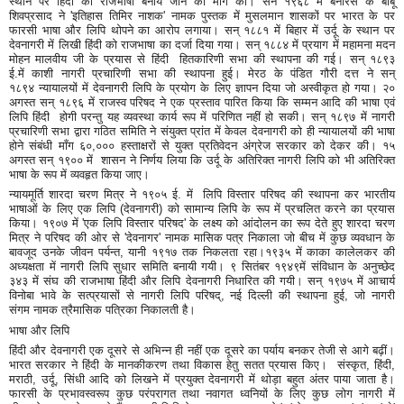
स्थान पर हिंदी को राजभाषा बनाये जाने की माँग की। सन १९६८ में बनारस के बाबू
शिवप्रसाद ने 'इतिहास तिमिर नाशक' नामक पुस्तक में मुसलमान शासकों पर भारत के पर
फारसी भाषा और लिपि थोपने का आरोप लगाया। सन् १८८१ में बिहार में उर्दू के स्थान पर
देवनागरी में लिखी हिंदी को राजभाषा का दर्जा दिया गया। सन् १८८४ में प्रयाग में महामना मदन
मोहन मालवीय जी के प्रयास से हिंदी हितकारिणी सभा की स्थापना की गई। सन् १८९३
ई.में काशी नागरी प्रचारिणी सभा की स्थापना हुई। मेरठ के पंडित गौरी दत्त ने सन्
१८९४ न्यायालयों में देवनागरी लिपि के प्रयोग के लिए ज्ञापन दिया जो अस्वीकृत हो गया। २०
अगस्त सन् १८९६ में राजस्व परिषद ने एक प्रस्ताव पारित किया कि सम्मन आदि की भाषा एवं
लिपि हिंदी होगी परन्तु यह व्यवस्था कार्य रूप में परिणित नहीं हो सकी। सन् १८९७ में नागरी
प्रचारिणी सभा द्वारा गठित समिति ने संयुक्त प्रांत में केवल देवनागरी को ही न्यायालयों की भाषा
होने संबंधी माँग ६०,००० हस्ताक्षरों से युक्त प्रतिवेदन अंग्रेज सरकार को देकर की। १५
अगस्त सन् १९०० में शासन ने निर्णय लिया कि उर्दू के अतिरिक्त नागरी लिपि को भी अतिरिक्त
भाषा के रूप में व्यवहृत किया जाए।
न्यायमूर्ति शारदा चरण मित्र ने १९०५ ई. में लिपि विस्तार परिषद की स्थापना कर भारतीय
भाषाओं के लिए एक लिपि (देवनागरी) को सामान्य लिपि के रूप में प्रचलित करने का प्रयास
किया। १९०७ में 'एक लिपि विस्तार परिषद' के लक्ष्य को आंदोलन का रूप देते हुए शारदा चरण
मित्र ने परिषद की ओर से 'देवनागर' नामक मासिक पत्र निकाला जो बीच में कुछ व्यवधान के
बावजूद उनके जीवन पर्यन्त, यानी १९१७ तक निकलता रहा।१९३५ में काका कालेलकर की
अध्यक्षता में नागरी लिपि सुधार समिति बनायी गयी। ९ सितंबर १९४९में संविधान के अनुच्छेद
३४३ में संघ की राजभाषा हिंदी और लिपि दे
वनागरी निधारित की गयी। सन् १९७५ में आचार्य
विनोबा भावे के सत्प्रयासों से नागरी लिपि परिषद्, नई दिल्ली की स्थापना हुई, जो नागरी
संगम नामक त्रैमासिक पत्रिका निकालती है।
भाषा और लिपि
हिंदी और देवनागरी एक दूसरे से अभिन्न ही नहीं एक दूसरे का पर्याय बनकर तेजी से आगे बढ़ीं।
भारत सरकार ने हिंदी के मानकीकरण तथा विकास हेतु सतत प्रयास किए। संस्कृत, हिंदी,
मराठी, उर्दू, सिंधी आदि को लिखने में प्रयुक्त देवनागरी में थोड़ा बहुत अंतर पाया जाता है।
फारसी के प्रभावस्वरूप कुछ परंपरागत तथा नवागत ध्वनियों के लिए कुछ लोग नागरी में