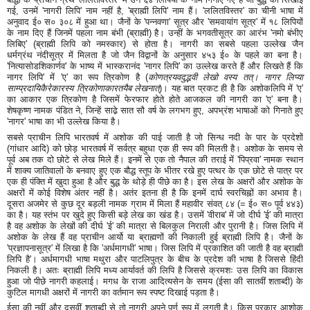
गई, उनमें 'नागरी लिपि' नाम नहीं है, 'ब्राह्मी लिपि' नाम हैं। 'ललितविस्तर' का चीनी भाषा में
अनुवाद ई० स० ३०८ में हुआ था। जैनों के 'पन्नवणा' सूत्र और 'समवायांग सूत्र' में १८ लिपियों
के नाम दिए हैं जिनमें पहला नाम बंभी (ब्राह्मी) है। उन्हीं के भगवतीसूत्र का आरंभ 'नमो बंभीए
लिबिए' (ब्राह्मी लिपि को नमस्कार) से होता है। नागरी का सबसे पहला उल्लेख जैन
धर्मग्रंथ नंदीसूत्र में मिलता है जो जैन विद्वानों के अनुसार ४५३ ई० के पहले का बना है।
'नित्यासोडशिकार्णव' के भाष्य में भास्करानंद 'नागर लिपि' का उल्लेख करते हैं और लिखते हैं कि
नागर लिपि' में 'ए' का रूप त्रिकोण है (
कोणत्रयवदुद्भवी लेखो वस्य तत्। नागर लिप्या
साम्प्रदायिकैरेकारस्य त्रिकोणाकारतयैब लेखनात्
)। यह बात प्रकट ही है कि अशोकलिपि में 'ए'
का आकार एक त्रिकोण है जिसमें फेरफार होते होते आजकल की नागरी का 'ए' बना है।
शेषकृष्ण नामक पंडित ने, जिन्हें साढे़ सात सौ वर्ष के लगभग हुए, अपभ्रंश भाषाओं को गिनाते हुए
'नागर' भाषा का भी उल्लेख किया है।
सबसे प्राचीन लिपि भारतवर्ष में अशोक की पाई जाती है जो सिन्ध नदी के पार के प्रदेशों
(गांधार आदि) को छोड़ भारतवर्ष में सर्वत्र बहुधा एक ही रूप की मिलती है। अशोक के समय से
पूर्व अब तक दो छोटे से लेख मिले हैं। इनमें से एक तो नैपाल की तराई में 'पिप्रवा' नामक स्थान
में शाक्य जातिवालों के बनवाए हुए एक बौद्ध स्तूप के भीतर रखे हुए पत्थर के एक छोटे से पात्र पर
एक ही पंक्ति में खुदा हुआ है और बुद्ध के थोड़े ही पीछे का है। इस लेख के अक्षरों और अशोक के
अक्षरों में कोई विशेष अंतर नहीं है। अतंर इतना ही है कि इनमें दार्घ स्वरचिह्नों का अभाव है।
दूसरा अजमेर से कुछ दूर बड़ली नामक ग्राम में मिला हैं महावीर संवत् ८४ (= ई० स० पूर्व ४४३)
का है। यह स्तंभ पर खुदे हुए किसी बड़े लेख का खंड है। उसमें 'वीराब' में जो दीर्घ 'ई' की मात्रा
है वह अशोक के लेखों की दीर्घ 'ई' की मात्रा से बिलकुल निराली और पुरानी है। जिस लिपि में
अशोक के लेख हैं वह प्राचीन आर्यो या ब्राह्मणों की निकाली हुई ब्राह्मी लिपि है। जैनों के
'प्रज्ञापनासूत्र' में लिखा है कि 'अर्धमागधी' भाषा। जिस लिपि में प्रकाशित की जाती है वह ब्राह्मी
लिपि है'। अर्धमागधी भाषा मथुरा और पाटलिपुत्र के बीच के प्रदेश की भाषा है जिससे हिंदी
निकली है। अतः ब्राह्मी लिपि मध्य आर्यावर्त की लिपि है जिससे क्रमशः उस लिपि का विकास
हुआ जो पीछे नागरी कहलाई। मगध के राजा आदित्यसेन के समय (ईसा की सातवीं शताब्दी) के
कुटिल मागधी अक्षरों में नागरी का वर्तमान रूप स्पष्ट दिखाई पड़ता है।
ईसा की नवीं और दसवीं शताब्दी से तो नागरी अपने पूर्ण रूप में लगती है। किस प्रकार आशोक