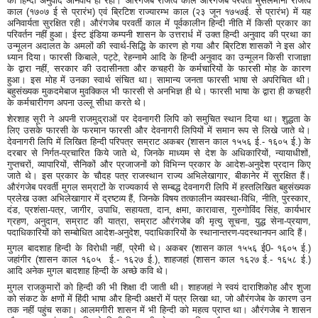
का हिन्दी अनुवाद अनिवार्य ही रहा। औरंगजेब राजत्व काल औरंगजेब परवर्ती मुसलमानी राजत्व
काल (१७०७ ई से प्रारंभ) एवं ब्रिटिश राज्यारम्भ काल (२३ जून १७५७ई. से प्रारंभ) में यह
अनिवार्यता सुरक्षित रही। औरंगजेब परवर्ती काल में पूर्वकालीन हिन्दी नीति में किसी प्रकार का
परिवर्तन नहीं हुआ। ईस्ट इंडिया कम्पनी शासन के उत्तरार्ध में उक्त हिन्दी अनुवाद की प्रथा का
उन्मूलन अदालत के अमलों की स्वार्थ-सिद्धि के कारण हो गया और ब्रिटिश शासकों ने इस ओर
ध्यान दिया। फारसी किबाले, पट्टे, रेहन्नामे आदि के हिन्दी अनुवाद का उन्मूलन किसी राजाज्ञा
के द्वारा नहीं, सरकार की उदासीनता और कचहरी के कर्मचारियों के फारसी मोह के कारण
हुआ। इस मोह में उनका स्वार्थ संचित था। सामान्य जनता फारसी भाषा से अपरिचित थी।
बहुसंख्यक मुकदमेबाज मुवक्किल भी फारसी से अनभिज्ञ ही थे। फारसी भाषा के द्वारा ही कचहरी
के कर्मचारीगण अपना उल्लू सीधा करते थे।
शेरशाह सूरी ने अपनी राजमुद्राओं पर देवनागरी लिपि को समुचित स्थान दिया था। शुद्धता के
लिए उसके फारसी के फरमान फारसी और देवनागरी लिपियों में समान रूप से लिखे जाते थे।
देवनागरी लिपि में लिखित हिन्दी परिपत्र सम्राट अकबर (शासन काल १५५६ ई.- १६०५ ई.) के
दरबार से निर्गत-प्रचारित किये जाते थे, जिनके माध्यम से देश के अधिकारियों, न्यायाधीशों,
गुप्तचरों, व्यापारियों, सैनिकों और प्रजाजनों को विभिन्न प्रकार के आदेश-अनुदेश प्रदान किए
जाते थे। इस प्रकार के चौदह पत्र राजस्थान राज्य अभिलेखागार, बीकानेर में सुरक्षित हैं।
औरंगजेब परवर्ती मुगल सम्राटों के राज्यकार्य से सम्बद्ध देवनागरी लिपि में हस्तलिखित बहुसंख्यक
प्रलेख उक्त अभिलेखागार में द्रष्टव्य हैं, जिनके विषय तत्कालीन व्यवस्था-विधि, नीति, पुरस्कार,
दंड, प्रशंसा-पत्र, जागीर, उपाधि, सहायता, दान, क्षमा, कारावास, गुरुगोविंद सिंह, कार्यभार
ग्रहण, अनुदान, सम्राट की यात्रा, सम्राट औरंगजेब की मृत्यु सूचना, युद्ध सेना-प्रयाण,
पदाधिकारियों को सम्बोधित आदेश-अनुदेश, पदाधिकारियों के स्थानान्तरण-पदस्थानपन आदि हैं।
मुगल बादशाह हिन्दी के विरोधी नहीं, प्रेमी थे। अकबर (शासन काल १५५६ ई0- १६०५ ई.)
जहांगीर (शासन काल १६०५ ई.- १६२७ ई.), शाहजहां (शासन काल १६२७ ई.- १६५८ ई.)
आदि अनेक मुगल बादशाह हिन्दी के अच्छे कवि थे।
मुगल राजकुमारों को हिन्दी की भी शिक्षा दी जाती थी। शाहजहां ने स्वयं दाराशिकोह और शुजा
को संकट के क्षणों में हिंदी भाषा और हिन्दी अक्षरों में पत्र लिखा था, जो औरंगजेब के कारण उन
तक नहीं पहुंच सका। आलमगीरी शासन में भी हिन्दी को महत्व प्राप्त था। औरंगजेब ने शासन