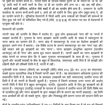
भी नुक्ते का प्रयोग करते हैं। मराठी लिपि के प्रभाव स्वरूप पुराने 'अ' के स्थान पर 'अ' या 'ओ'
'अु' आदि रूपों में सभी स्वरों के लिए 'अ' ही का प्रयोग होने लगा था। यह अब नहीं होता।
अंग्रेजी शब्दों ऑफिस, कॉलेज जैसे शब्दों में ऑ का प्रयोग होने लगा हैं।
उच्चारण के प्रति
सतर्कता के कारण कभी-कभी हर्स्व ए, हर्स्व ओ को दर्शाने के लिए कुछ लोग (बहुत कम) ऍ, ऑ
का प्रयोग करते है। यूनिकोड देवनागरी में सिंधी आदि अन्य भाषाओं को लिखने की सामर्थ्य के
लिए कुछ नये 'वर्ण' भी सम्मिलित किए गये हैं (जैसे, ॻ ॼ ॾ ॿ) जो परंपरा गत रूप से देवनागरी में
प्रयुक्त नहीं होते थे।
देवनागरी की उत्पत्ति
नागरी' शब्द की उत्पत्ति के विषय में मतभेद है। कुछ लोग इसकाअर्थ 'नगर की' या 'नगरों में
व्यवहत' करतेते हैं। गुजरात के नागर ब्राह्मण अपनी उत्पत्ति आदि के संबंध में स्कंदपुराण के
नागर खण्ड का प्रमाण देते हैं। नागर खंड में चमत्कारपुर के राजा का वेदवेत्ता ब्राह्मणों को
बुलाकर अपने नगर में बसाया। एक विशेष घटना के कारण चमत्कारपुर का नाम 'नगर' पड़ा और
वहाँ जाकर बसे हुए ब्राह्मणों का नाम 'नागर'। नागर ब्राह्मण आधुनिक बड़नगर (प्राचीन
आनंदपुर) को ही 'नगर' और अपना मूल स्थान बतलाते हैं। नागरी अक्षरों का नागर ब्राह्मणों से
संबंध मानने पर मानना होगा कि ये अक्षर गुजरात नागरब्राह्मणों के साथ ही गए। गुजरात में
दूसरी और सातवीं शताब्दी के बीच के बहुत से शिलालेख, ताम्रपत्र आदि मिले हैं जो ब्राह्मी और
दक्षिणी शैली की पश्चिमी लिपि में हैं, नागरी में नहीं।
गुर्जरवंशी राजा जयभट (तीसरे) का कलचुरि (चेदि) संवत् ४५६ (ई० स० ३९९) का ताम्रपत्र
सबसे पुराना प्रामाणिक लेख है जिसमें नागरी अक्षर भी हैं। यह ताम्रशासन अधिकांश गुजरात की
तत्कालीन लिपि में है, केवल राजा के हस्ताक्षर (स्वहस्ती मम श्री जयभटस्य) उतरीय भारत की
लिपि में हैं जो नागरी से मिलती जुलती है। गुजरात में जितने दानपत्र उत्तर भारत की अर्थात्
नागरी लिपि में मिले हैं वे बहुधा कान्यकुब्ज, पाटलि, पुंड्रवर्धन आदि से लिए हुए ब्राह्मणों को ही
प्रदत्त हैं। राष्ट्रकूट (राठौड़) राजाओं के प्रभाव से गुजरात में उतरीय भारत की लिपि विशेष रूप
से प्रचलित हुई और नागर ब्राह्मणों के द्वारा व्यवहृत होने के कारण वह नागरी कहलाई। यह लिपि
मध्य आर्यावर्त की थी जो सबसे सुगम, सुंदर और नियमबद्ध होने कारण भारत की प्रधान लिपि बन
गई।
बौद्धों के प्राचीन ग्रंथ 'ललितविस्तर' में उन ६४ लिपियों के नाम गिनाए गए हैं जो बुद्ध को सिखाई