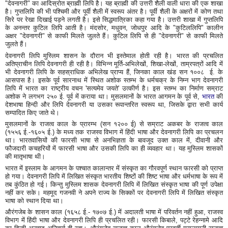
"देवनागरी" का आदिस्रोत ब्राह्मी लिपि है। यह ब्राह्मी की उत्तरी शैली वाली धारा की एक शाखा
है। गुप्तलिपि की भी पश्चिमी और पूर्वी शैली में स्वरूप अंतर है। पूर्वी शैली के अक्षरों में कोण तथा
सिरे पर रेखा दिखाई पड़ने लगती है। इसे सिद्धमात्रिका कहा गया है। उत्तरी शाखा में गुप्तलिपि
के अनन्तर कुटिल लिपि आती है। मंदसोर, मधुवन, जोधपुर आदि के "कुटिललिपि" कालीन
अक्षर "देवनागरी" से काफी मिलते जुलते हैं। कुटिल लिपि से ही "देवनागरी" से काफी मिलते
जुलते हैं।
देवनागरी लिपि मुस्लिम शासन के दौरान भी इस्तेमाल होती रही है। भारत की प्रचलित
अतिप्राचीन लिपि देवनागरी ही रही है। विभिन्न मूर्ति-अभिलेखों, शिखा-लेखों, ताम्रपत्रों आदि में
भी देवनागरी लिपि के सहस्राधिक अभिलेख प्राप्य हैं, जिनका काल खंड सन १००८ ई. के
आसपास है। इसके पूर्व सारनाथ में स्थित अशोक स्तम्भ के धर्मचक्र के निम्न भाग देवनागरी
लिपि में भारत का राष्ट्रीय वचन 'सत्यमेव जयते' उत्कीर्ण है। इस स्तम्भ का निर्माण सम्राट
अशोक ने लगभग २५० ई. पूर्व में कराया था। मुसलमानों के भारत आगमन के पूर्व से,
भारत
की
देशभाषा हिन्दी और लिपि देवनागरी या उसका रूपान्तरित स्वरूप था, जिसके द्वारा सभी कार्य
सम्पादित किए जाते थे।
मुसलमानों के राजत्व काल के प्रारम्भ (सन १२०० ई) से सम्राट अकबर के राजत्व काल
(१५५६ ई.-१६०५ ई.) के मध्य तक राजस्व विभाग में हिंदी भाषा और देवनागरी लिपि का प्रचलन
था। भारतवासियों की फारसी भाषा से अनभिज्ञता के बावजूद उक्त काल में, दीवानी और
फौजदारी कचहरियों में फारसी भाषा और उसकी लिपि का ही व्यवहार था। यह मुस्लिम शासकों
की मातृभाषा थी।
भारत में इस्लाम के आगमन के पश्चात कालान्तर में संस्कृत का गौरवपूर्ण स्थान फारसी को प्राप्त
हो गया। देवनागरी लिपि में लिखित संस्कृत भारतीय शिष्टों की शिष्ट भाषा और धर्मभाषा के रूप में
तब कुंठित हो गई। किन्तु मुस्लिम शासक देवनागरी लिपि में लिखित संस्कृत भाषा की पूर्ण उपेक्षा
नहीं कर सके। महमूद गजनवी ने अपने राज्य के सिक्कों पर देवनागरी लिपि में लिखित संस्कृत
भाषा को स्थान दिया था।
औरंगजेब के शासन काल (१६५८ ई.- १७०७ ई.) में अदालती भाषा में परिवर्तन नहीं हुआ, राजस्व
विभाग में हिंदी भाषा और देवनागरी लिपि ही प्रचलित रही। फारसी किबाले, पट्टे रेहन्नामे आदि