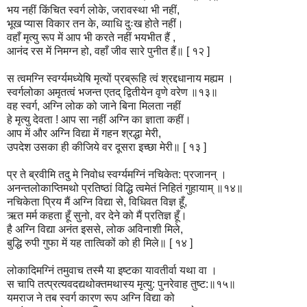
भय नहीं किंचित स्वर्ग लोके, जरावस्था भी नहीं,
भूख प्यास विकार तन के, व्याधि दुःख होते नहीं।
वहाँ मृत्यु रूप में आप भी करते नहीं भयभीत हैं ,
आनंद रस में निमग्न हो, वहाँ जीव सारे पुनीत हैं॥ [ १२ ]
स त्वमग्नि स्वर्ग्यमध्येषि मृत्यों प्रब्रूहि त्वं श्रद्दधानाय मह्यम ।
स्वर्गलोका अमृतत्वं भजन्त एतद् द्वितीयेन वृणे वरेण ॥१३॥
वह स्वर्ग, अग्नि लोक को जाने बिना मिलता नहीं
हे मृत्यु देवता ! आप सा नहीं अग्नि का ज्ञाता कहीं।
आप में और अग्नि विद्या में गहन श्रद्धा मेरी,
उपदेश उसका ही कीजिये वर दूसरा इच्छा मेरी॥ [ १३ ]
प्र ते ब्रवीमि तदु मे निवोध स्वर्ग्यमग्निं नचिकेत: प्रजानन् ।
अनन्तलोकाप्तिमथो प्रतिष्ठां विद्धि त्वमेतं निहितं गुहायाम् ॥१४॥
नचिकेता प्रिय मैं अग्नि विद्या से, विधिवत विज्ञ हूँ,
ऋत मर्म कहता हूँ सुनो, वर देने को मैं प्रतिज्ञ हूँ।
है अग्नि विद्या अनंत इससे, लोक अविनाशी मिले,
बुद्धि रुपी गुफा में यह तात्विकों को ही मिले॥ [ १४ ]
लोकादिमग्निं तमुवाच तस्मै या इष्टका यावतीर्वा यथा वा ।
स चापि तत्प्रत्यवदद्यथोक्तमथास्य मृत्यु: पुनरेवाह तुष्ट:॥१५॥
यमराज ने तब स्वर्ग कारण रूप अग्नि विद्या को