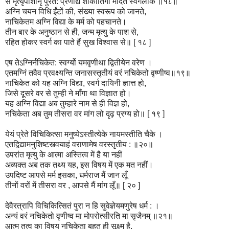
स मृत्यृपाशानृ पुरत: प्रणोद्य शोकातिगो मोदते स्वर्गलोके ॥१८॥
अग्नि चयन विधि ईंटों की, संख्या स्वरूप को जानते,
नाचिकेतम अग्नि विद्या के मर्म को पहचानते।
तीन बार के अनुष्ठान से ही, जन्म मृत्यु के पाश से,
रहित होकर स्वर्ग का पाते हैं सुख विश्वास से॥ [ १८ ]
एष तेऽग्निर्नचिकेत: स्वर्ग्यो यमवृणीथा द्वितीयेन वरेण ।
एतमग्निं तवैव प्रवक्ष्यन्ति जनासस्तृतीयं वरं नचिकेतो वृष्णीष्व॥१९॥
नाचिकेत को यह अग्नि विद्या, स्वर्ग दायिनी ज्ञात्त हो,
जिसे दूसरे वर से तुम्ही ने माँगा था विज्ञात हो।
यह अग्नि विद्या अब तुम्हारे नाम से ही विज्ञ हो,
नचिकेता अब तुम तीसरा वर मांग लो दृढ़ प्रग्य हो॥ [ १९ ]
येयं प्रेते विचिकित्सा मनुष्येऽस्तीत्येके नायमस्तीति चैके ।
एतद्विद्यामनुशिष्टस्त्वयाहं वराणामेष वरस्तृतीय : ॥२०॥
उपरांत मृत्यु के आत्मा अस्तित्व में है या नहीं
अव्यक्त अब तक तथ्य यह, इस विषय में एक मत नहीं।
उपदिष्ट आपसे मर्म इसका, धर्मराज मैं जान लूँ
तीनों वरों में तीसरा वर , आपसे मैं मांग लूँ॥ [ २० ]
देवैरत्रापि विचिकित्सितं पुरा न हि सुवेज्ञेयमणुरेष धर्म : ।
अन्यं वरं नचिकेतो वृणीष्व मा मोपरोत्सीरति मा सृजैनम् ॥२१॥
आत्म तत्व का विषय नचिकेता बहुत ही सूक्ष्म है,