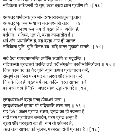
नचिकेता अधिकारी हो तुम, ऋत ब्रह्म ज्ञान प्रवीण हो॥ [ १३ ]
अन्यत्र धर्मादन्यत्राधर्मा- दन्यत्रास्मात्कृताकृतात् ।
अन्यत्र भूताच्च भव्याच्च यत्तत्पश्यसि तद्वद ॥ १४ ॥
वह कार्य कारण रूप जग से,ब्रह्म भिन्न अतीत है,
वर्तमान , भविष्य, भूत से, ब्रह्म कालातीत है।
धर्म और अधर्मातीत है, वह ब्रह्म आप ही जानते,
नचिकेता पुनि -पुनि विनत वद, यदि पात्र मुझको मानते॥ [ १४ ]
सर्वे वेदा यत्पदमामनन्ति तपाँसि सर्वाणि च यद्वदन्ति ।
यदिच्छन्तो ब्रह्मचर्यं चरन्ति तत्ते पदँ संग्रहेण ब्रवीम्योमित्येतत् ॥ १५ ॥
जिस परम पद का वेद पुनि -पुनि कथन प्रतिपादन करें,
सम्पूर्ण तप जिस परम पद का लक्ष्य और साधन करें।
जिसके लिए ही ब्रह्मचर्य का, कठिन व्रत साधक करे,
वह परम तत्व है "ॐ " अक्षर महत उद्धारक नरे॥ [ १५ ]
एतद्ध्येवाक्षरं ब्रह्म एतद्ध्येवाक्षरं परम् ।
एतद्ध्येवाक्षरं ज्ञात्वा यो यदिच्छति तस्य तत् ॥ १६ ॥
यह "ॐ " अक्षर प्रणव अक्षय, ब्रह्म का ही स्वरूप है,
यही परम पुरुषोत्तम जनार्दन, परम ब्रह्म अनूप है।
ब्रह्म और परब्रह्म का ही, नाम तो ओंकार है,
ऋत तत्व साधक को सुलभ, परब्रह्म दोनों प्रकार है॥ [ १६ ]