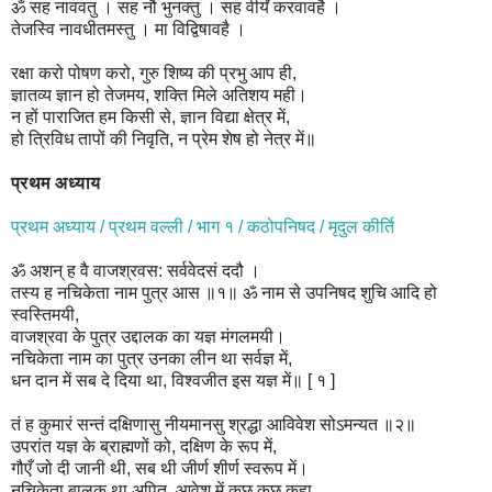
ॐ सह नाववतु । सह नौ भुनक्तु । सह वीर्यं करवावहै ।
तेजस्वि नावधीतमस्तु । मा विद्विषावहै ।
रक्षा करो पोषण करो, गुरु शिष्य की प्रभु आप ही,
ज्ञातव्य ज्ञान हो तेजमय, शक्ति मिले अतिशय मही।
न हों पाराजित हम किसी से, ज्ञान विद्या क्षेत्र में,
हो त्रिविध तापों की निवृति, न प्रेम शेष हो नेत्र में॥
प्रथम अध्याय
प्रथम अध्याय / प्रथम वल्ली / भाग १ / कठोपनिषद / मृदुल कीर्ति
ॐ अशन् ह वै वाजश्रवस: सर्ववेदसं ददौ ।
तस्य ह नचिकेता नाम पुत्र आस ॥१॥
ॐ नाम से उपनिषद शुचि आदि हो
स्वस्तिमयी,
वाजश्रवा के पुत्र उद्दालक का यज्ञ मंगलमयी।
नचिकेता नाम का पुत्र उनका लीन था सर्वज्ञ में,
धन दान में सब दे दिया था, विश्वजीत इस यज्ञ में॥ [ १ ]
तं ह कुमारं सन्तं दक्षिणासु नीयमानसु श्रद्धा आविवेश सोऽमन्यत ॥२॥
उपरांत यज्ञ के ब्राह्मणों को, दक्षिण के रूप में,
गौएँ जो दी जानी थी, सब थी जीर्ण शीर्ण स्वरूप में।
नचिकेता बालक था अपितु, आवेश में कुछ कुछ कहा,