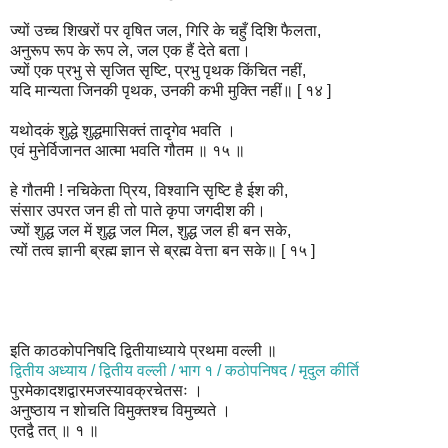
ज्यों उच्च शिखरों पर वृषित जल, गिरि के चहुँ दिशि फैलता,
अनुरूप रूप के रूप ले, जल एक हैं देते बता।
ज्यों एक प्रभु से सृजित सृष्टि, प्रभु पृथक किंचित नहीं,
यदि मान्यता जिनकी पृथक, उनकी कभी मुक्ति नहीं॥ [ १४ ]
यथोदकं शुद्धे शुद्धमासिक्तं तादृगेव भवति ।
एवं मुनेर्विजानत आत्मा भवति गौतम ॥ १५ ॥
हे गौतमी ! नचिकेता प्रिय, विश्वानि सृष्टि है ईश की,
संसार उपरत जन ही तो पाते कृपा जगदीश की।
ज्यों शुद्ध जल में शुद्ध जल मिल, शुद्ध जल ही बन सके,
त्यों तत्व ज्ञानी ब्रह्म ज्ञान से ब्रह्म वेत्ता बन सके॥ [ १५ ]
इति काठकोपनिषदि द्वितीयाध्याये प्रथमा वल्ली ॥
द्वितीय अध्याय / द्वितीय वल्ली / भाग १ / कठोपनिषद / मृदुल कीर्ति
पुरमेकादशद्वारमजस्यावक्रचेतसः ।
अनुष्ठाय न शोचति विमुक्तश्च विमुच्यते ।
एतद्वै तत् ॥ १ ॥