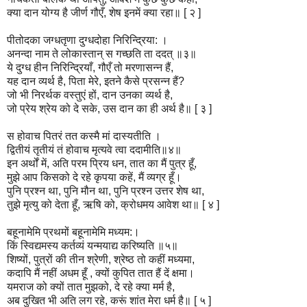
क्या दान योग्य है जीर्ण गौएँ, शेष इनमें क्या रहा॥ [ २ ]
पीतोदका जग्धतृणा दुग्धदोहा निरिन्द्रिया: ।
अनन्दा नाम ते लोकास्तान् स गच्छति ता ददत् ॥३॥
ये दुग्ध हीन निरिन्द्रियाँ, गौएँ तो मरणासन्न हैं,
यह दान व्यर्थ है, पिता मेरे, इतने कैसे प्रसन्न हैं?
जो भी निरर्थक वस्तुएं हों, दान उनका व्यर्थ है,
जो प्रेय श्रेय को दे सके, उस दान का ही अर्थ है॥ [ ३ ]
स होवाच पितरं तत कस्मै मां दास्यतीति ।
द्वितीयं तृतीयं तं होवाच मृत्यवे त्वा ददामीति॥४॥
इन अर्थों में, अति परम प्रिय धन, तात का मैं पुत्र हूँ,
मुझे आप किसको दे रहे कृपया कहें, मैं व्यग्र हूँ।
पुनि प्रश्न था, पुनि मौन था, पुनि प्रश्न उत्तर शेष था,
तुझे मृत्यु को देता हूँ, ऋषि को, क्रोधमय आवेश था॥ [ ४ ]
बहूनामेमि प्रथमों बहूनामेमि मध्यम:।
किं स्विद्यमस्य कर्तव्यं यन्मयाद्य करिष्यति ॥५॥
शिष्यों, पुत्रों की तीन श्रेणी, श्रेष्ठ तो कहीं मध्यमा,
कदापि मैं नहीं अधम हूँ , क्यों कुपित तात हैं दें क्षमा।
यमराज को क्यों तात मुझको, दे रहे क्या मर्म है,
अब दुखित भी अति लग रहे, करूं शांत मेरा धर्म है॥ [ ५ ]