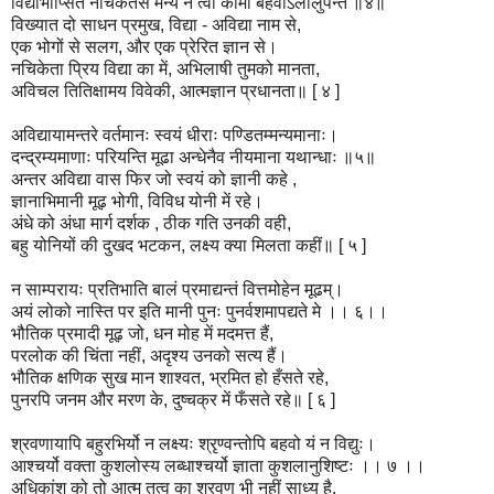
विद्याभीप्सितं नचिकेतसं मन्ये न त्वा कामा बहवोऽलोलुपन्त ॥४॥
विख्यात दो साधन प्रमुख, विद्या - अविद्या नाम से,
एक भोगों से सलग, और एक प्रेरित ज्ञान से।
नचिकेता प्रिय विद्या का में, अभिलाषी तुमको मानता,
अविचल तितिक्षामय विवेकी, आत्मज्ञान प्रधानता॥ [ ४ ]
अविद्यायामन्तरे वर्तमानः स्वयं धीराः पण्डितम्मन्यमानाः।
दन्द्रम्यमाणाः परियन्ति मूढा अन्धेनैव नीयमाना यथान्धाः ॥५॥
अन्तर अविद्या वास फिर जो स्वयं को ज्ञानी कहे ,
ज्ञानाभिमानी मूढ़ भोगी, विविध योनी में रहे।
अंधे को अंधा मार्ग दर्शक , ठीक गति उनकी वही,
बहु योनियों की दुखद भटकन, लक्ष्य क्या मिलता कहीं॥ [ ५ ]
न साम्परायः प्रतिभाति बालं प्रमाद्यन्तं वित्तमोहेन मूढम्।
अयं लोको नास्ति पर इति मानी पुनः पुनर्वशमापद्यते मे ।। ६।।
भौतिक प्रमादी मूढ़ जो, धन मोह में मदमत्त हैं,
परलोक की चिंता नहीं, अदृश्य उनको सत्य हैं।
भौतिक क्षणिक सुख मान शाश्वत, भ्रमित हो हँसते रहे,
पुनरपि जनम और मरण के, दुष्चक्र में फँसते रहे॥ [ ६ ]
श्रवणायापि बहुरभिर्यो न लक्ष्यः श्रृण्वन्तोपि बहवो यं न विद्युः।
आश्चर्यो वक्ता कुशलोस्य लब्धाश्चर्यो ज्ञाता कुशलानुशिष्टः ।। ७ ।।
अधिकांश को तो आत्म तत्व का श्रवण भी नहीं साध्य है,