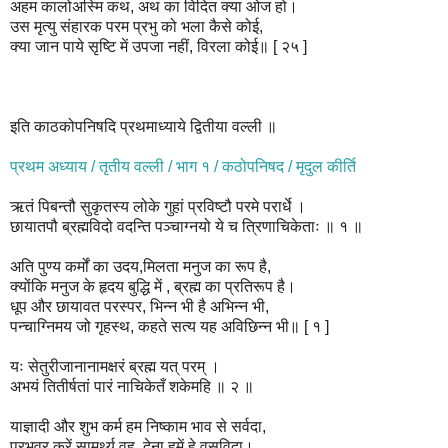
अहम कालोअस्मि कथ, अथ का विदित क्या ओज हो।
उस मृत्यु संहारक परम प्रभु को भला कैसे कोई,
क्या जान पाये सृष्टि में उपजा नहीं, विरला कोई॥ [ २५ ]
इति काठकोपनिषदि प्रथमाध्याये द्वितीया वल्ली ॥
प्रथम अध्याय / तृतीय वल्ली / भाग १ / कठोपनिषद / मृदुल कीर्ति
ऋतं पिबन्तौ सुकृतस्य लोके गुहां प्रविष्टौ परमे परार्धे ।
छायातपौ ब्रह्मविदो वदन्ति पञ्चाग्नयो ये च त्रिणाचिकेताः ॥ १ ॥
अति पुण्य कर्मों का उदय,मिलता मनुज का रूप है,
क्योंकि मनुज के हृदय बुद्धि में , ब्रह्म का प्रतिरूप है।
धूप और छायावत परस्पर, भिन्न भी है अभिन्न भी,
पन्चाग्निमय जो गृहस्थ, कहते सत्य यह अविछिन्न भी॥ [ १ ]
यः सेतुरीजानानामक्षरं ब्रह्म यत् परम् ।
अभयं तितीर्षतां पारं नाचिकेतँ शकेमहि ॥ २ ॥
याज्ञादी और शुभ कर्म हम निष्काम भाव से सर्वदा,
प्रभुवर करें सामर्थ्य वह, देना हमें हे वसुविदा।