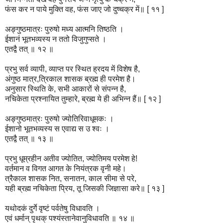
फंस कर न पाये मुक्ति वह, फंस जाए जो दुष्चक्र में॥ [ ११ ]
अङ्गुष्ठमात्रः पुरुषो मध्य आत्मनि तिष्ठति ।
ईशानं भूतभव्यस्य न ततो विजुगुप्सते ।
एतद्वै तत् ॥ १२ ॥
प्रभु सर्व व्यापी, व्याप्त पर स्थित ह्रदय में विशेष है,
अंगुष्ठ मात्र,त्रिकाल शासक ब्रह्म ही परमेश है।
अनुसार स्थिति के, सभी आकारों से संपन्न है,
नचिकेता प्रश्नायित तुम्हारे, ब्रह्म ये ही अभिन्न हैं॥ [ १२ ]
अङ्गुष्ठमात्रः पुरुषो ज्योतिरिवाधूमकः ।
ईशानो भूतभव्यस्य स एवाद्य स उ श्वः ।
एतद्वै तत् ॥ १३ ॥
प्रभु धूम्रहीन अतीव ज्योतित, ज्योतिमय परमेश हे!
वर्तमान व विगत आगत के नियंत्रक वृनी महे।
त्रैकाल शासक नित, सनातन, काल सीमा से परे,
यही ब्रह्म नचिकेता प्रिय, तू जिसकी जिज्ञासा करे॥ [ १३ ]
यथोदकं दुर्गे वृष्टं पर्वतेषु विधावति ।
एवं धर्मान् पृथक् पश्यंस्तानेवानुविधावति ॥ १४ ॥