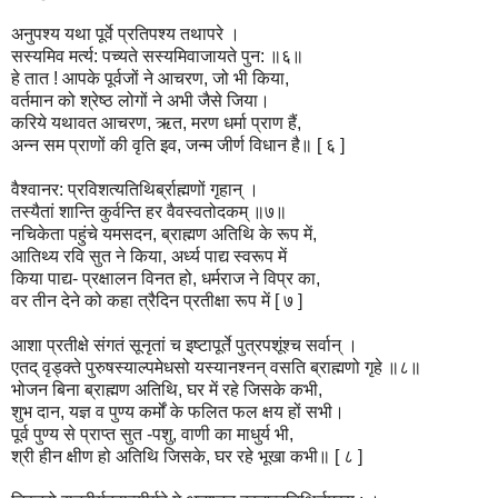
अनुपश्य यथा पूर्वे प्रतिपश्य तथापरे ।
सस्यमिव मर्त्य: पच्यते सस्यमिवाजायते पुन: ॥६॥
हे तात ! आपके पूर्वजों ने आचरण, जो भी किया,
वर्तमान को श्रेष्ठ लोगों ने अभी जैसे जिया।
करिये यथावत आचरण, ऋत, मरण धर्मा प्राण हैं,
अन्न सम प्राणों की वृति इव, जन्म जीर्ण विधान है॥ [ ६ ]
वैश्वानर: प्रविशत्यतिथिर्ब्राह्मणों गृहान् ।
तस्यैतां शान्ति कुर्वन्ति हर वैवस्वतोदकम् ॥७॥
नचिकेता पहुंचे यमसदन, ब्राह्मण अतिथि के रूप में,
आतिथ्य रवि सुत ने किया, अर्ध्य पाद्य स्वरूप में
किया पाद्य- प्रक्षालन विनत हो, धर्मराज ने विप्र का,
वर तीन देने को कहा त्रैदिन प्रतीक्षा रूप में [ ७ ]
आशा प्रतीक्षे संगतं सूनृतां च इष्टापूर्ते पुत्रपशूंश्च सर्वान् ।
एतद् वृड्क्ते पुरुषस्याल्पमेधसो यस्यानश्नन् वसति ब्राह्मणो गृहे ॥८॥
भोजन बिना ब्राह्मण अतिथि, घर में रहे जिसके कभी,
शुभ दान, यज्ञ व पुण्य कर्मों के फलित फल क्षय हों सभी।
पूर्व पुण्य से प्राप्त सुत -पशु, वाणी का माधुर्य भी,
श्री हीन क्षीण हो अतिथि जिसके, घर रहे भूखा कभी॥ [ ८ ]