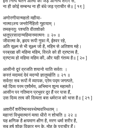
इस नित्य चेतन आत्मा का जड़ अनित्य शरीर से,
ना ही कोई सम्बन्ध ना ही बंधे जड़ प्राचीर से॥ [ १९ ]
अणोरणीयान्महतो महीया-
नात्माऽस्य जन्तोर्निहितो गुहायाम् ।
तमक्रतुः पश्यति वीतशोको
धातुप्रसादान्महिमानमात्मनः ॥ २० ॥
जीवात्मा के, हृदय रूपी गुफा में, ईश्वर रहे,
अति सूक्ष्म से भी सूक्ष्म जो है, महिम से अतिशय महे।
परब्रह्म की महिमा महिम, विरले को ही द्रष्टव्य है,
द्रष्टव्य हो महिमा महिम की, और यही गंतव्य है॥ [ २० ]
आसीनो दूरं व्रजति शयानो याति सर्वतः ।
कस्तं मदामदं देवं मदन्यो ज्ञातुमर्हति ॥ २१ ॥
सर्वत्र सब रूपों में व्यापक, प्रेम पद्म जगत्पते,
महे दिव्य परम एश्वैर्मय, अभिमान शून्य महामते।
आसीन पर गतिमान प्रभुवर दूर हैं पर पास हैं,
उस दिव्य तत्व की दिव्यता बस धर्मराज को भास है॥ [ २१ ]
अशरीरँ शरीरेष्वनवस्थेष्ववस्थितम् ।
महान्तं विभुमात्मानं मत्वा धीरो न शोचति ॥ २२ ॥
यह क्षणिक है क्षयमाण क्षीण है, मरण धर्मा शरीर है,
सब हर्ष शोक विकार मन के, मोह के प्राचीर हैं।