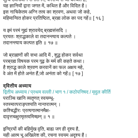
यह ज्ञानियों द्वारा जगत में, कथित है और विदित है।
इस नाचिकेतम अग्नि तत्व का श्रवण, अथवा जो कहे,
महिमान्वित होकर प्रतिष्ठित, ब्रह्म लोक का पद गहें॥ [ १६ ]
य इमं परमं गुह्यं श्रावयेद् ब्रह्मसंसदि ।
प्रयतः श्राद्धकाले वा तदानन्त्याय कल्पते ।
तदानन्त्याय कल्पत इति ॥ १७ ॥
जो ब्राह्मणों की सभा आदि में , शुद्ध होकर सर्वथा
परब्रह्म विषयक परम गूढ़ के मर्म की कहते कथा।
है श्राद्ध काले श्रवण करवानें का फल अक्षय महे,
वे अंत में होते अनंत हैं,जो अनंता को गहें॥ [ १७ ]
द्वितीय अध्याय
द्वितीय अध्याय / प्रथम वल्ली / भाग १ / कठोपनिषद / मृदुल कीर्ति
पराञ्चि खानि व्यतृणत् स्वयम्भू-
स्तस्मात्पराङ्पश्यति नान्तरात्मन् ।
कश्चिद्धीरः प्रत्यगात्मानमैक्ष-
दावृत्तचक्षुरमृतत्वमिच्छन् ॥ १ ॥
इन्द्रियों की बहिर्मुख वृति, बाह्य जग ही दृश्य है,
यही आत्म भू अखिलेश की, रचना स्वयम अदृश्य है।