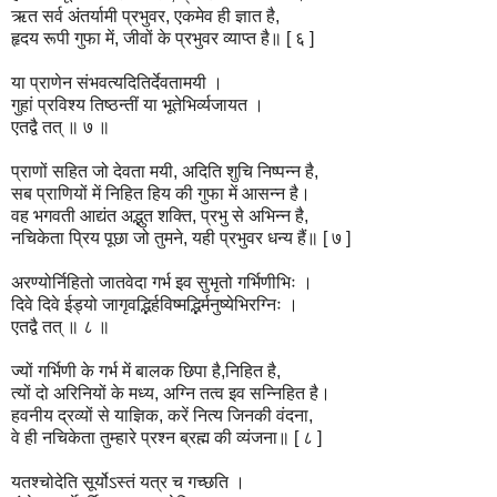
ऋत सर्व अंतर्यामी प्रभुवर, एकमेव ही ज्ञात है,
हृदय रूपी गुफा में, जीवों के प्रभुवर व्याप्त है॥ [ ६ ]
या प्राणेन संभवत्यदितिर्देवतामयी ।
गुहां प्रविश्य तिष्ठन्तीं या भूतेभिर्व्यजायत ।
एतद्वै तत् ॥ ७ ॥
प्राणों सहित जो देवता मयी, अदिति शुचि निष्पन्न है,
सब प्राणियों में निहित हिय की गुफा में आसन्न है।
वह भगवती आद्यंत अद्भुत शक्ति, प्रभु से अभिन्न है,
नचिकेता प्रिय पूछा जो तुमने, यही प्रभुवर धन्य हैं॥ [ ७ ]
अरण्योर्निहितो जातवेदा गर्भ इव सुभृतो गर्भिणीभिः ।
दिवे दिवे ईड्यो जागृवद्भिर्हविष्मद्भिर्मनुष्ये
भिरग्निः ।
एतद्वै तत् ॥ ८ ॥
ज्यों गर्भिणी के गर्भ में बालक छिपा है,निहित है,
त्यों दो अरिनियों के मध्य, अग्नि तत्व इव सन्निहित है।
हवनीय द्रव्यों से याज्ञिक, करें नित्य जिनकी वंदना,
वे ही नचिकेता तुम्हारे प्रश्न ब्रह्म की व्यंजना॥ [ ८ ]
यतश्चोदेति सूर्योऽस्तं यत्र च गच्छति ।