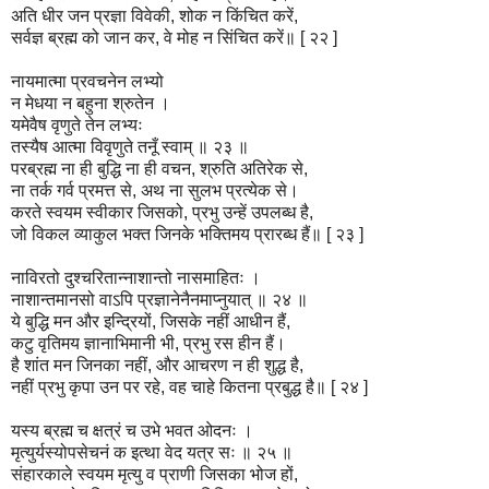
अति धीर जन प्रज्ञा विवेकी, शोक न किंचित करें,
सर्वज्ञ ब्रह्म को जान कर, वे मोह न सिंचित करें॥ [ २२ ]
नायमात्मा प्रवचनेन लभ्यो
न मेधया न बहुना श्रुतेन ।
यमेवैष वृणुते तेन लभ्यः
तस्यैष आत्मा विवृणुते तनूँ स्वाम् ॥ २३ ॥
परब्रह्म ना ही बुद्धि ना ही वचन, श्रुति अतिरेक से,
ना तर्क गर्व प्रमत्त से, अथ ना सुलभ प्रत्येक से।
करते स्वयम स्वीकार जिसको, प्रभु उन्हें उपलब्ध है,
जो विकल व्याकुल भक्त जिनके भक्तिमय प्रारब्ध हैं॥ [ २३ ]
नाविरतो दुश्चरितान्नाशान्तो नासमाहितः ।
नाशान्तमानसो वाऽपि प्रज्ञानेनैनमाप्नुयात् ॥ २४ ॥
ये बुद्धि मन और इन्द्रियों, जिसके नहीं आधीन हैं,
कटु वृतिमय ज्ञानाभिमानी भी, प्रभु रस हीन हैं।
है शांत मन जिनका नहीं, और आचरण न ही शुद्ध है,
नहीं प्रभु कृपा उन पर रहे, वह चाहे कितना प्रबुद्ध है॥ [ २४ ]
यस्य ब्रह्म च क्षत्रं च उभे भवत ओदनः ।
मृत्युर्यस्योपसेचनं क इत्था वेद यत्र सः ॥ २५ ॥
संहारकाले स्वयम मृत्यु व प्राणी जिसका भोज हों,