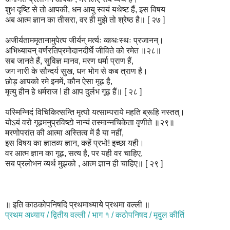
शुभ दृष्टि से तो आपकी, धन आयु स्वयं यथेष्ट हैं, इस विषय
अब आत्म ज्ञान का तीसरा, वर ही मुझे तो श्रेष्ठ है॥ [ २७ ]
अजीर्यताममृतानामुपेत्य जीर्यन् मर्त्यः व्कधःस्थः प्रजानन्।
अभिध्यायन् वर्णरतिप्रमोदानदीर्घे जीविते को रमेत ॥२८॥
सब जानते हैं, सुविज्ञ मानव, मरण धर्मा प्राण हैं,
जग नारी के सौन्दर्य सुख, धन भोग से कब त्राण है।
छोड़ आपको रमे इनमें, कौन ऐसा मूढ़ है,
मृत्यु हीन हे धर्मराज ! ही आप दुर्लभ गूढ़ हैं॥ [ २८ ]
यस्मिन्निदं विचिकित्सन्ति मृत्यो यत्साम्पराये महति ब्रूहि नस्तत्।
योऽयं वरो गूढमनुप्रविष्टो नान्यं तस्मान्नचिकेता वृणीते ॥२९॥
मरणोपरांत की आत्मा अस्तित्व में है या नहीं,
इस विषय का ज्ञातव्य ज्ञान, कहें प्रभो! इच्छा यही।
वर आत्म ज्ञान का गूढ़, सत्य है, पर यही वर चाहिए,
सब प्रलोभन व्यर्थ मुझको , आत्म ज्ञान ही चाहिए॥ [ २९ ]
॥ इति काठकोपनिषदि प्रथमाध्याये प्रथमा वल्ली ॥
प्रथम अध्याय / द्वितीय वल्ली / भाग १ / कठोपनिषद / मृदुल कीर्ति