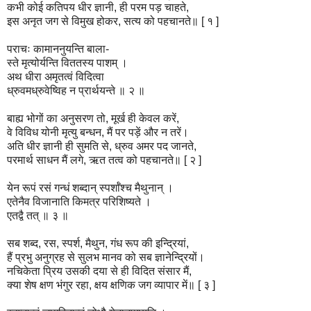
कभी कोई कतिपय धीर ज्ञानी, ही परम पड़ चाहते,
इस अनृत जग से विमुख होकर, सत्य को पहचानते॥ [ १ ]
पराचः कामाननुयन्ति बाला-
स्ते मृत्योर्यन्ति विततस्य पाशम् ।
अथ धीरा अमृतत्वं विदित्वा
ध्रुवमध्रुवेष्विह न प्रार्थयन्ते ॥ २ ॥
बाह्य भोगों का अनुसरण तो, मूर्ख ही केवल करें,
वे विविध योनी मृत्यु बन्धन, मैं पर पड़ें और न तरें।
अति धीर ज्ञानी ही सुमति से, ध्रुव अमर पद जानते,
परमार्थ साधन मैं लगे, ऋत तत्व को पहचानते॥ [ २ ]
येन रूपं रसं गन्धं शब्दान् स्पर्शाँश्च मैथुनान् ।
एतेनैव विजानाति किमत्र परिशिष्यते ।
एतद्वै तत् ॥ ३ ॥
सब शब्द, रस, स्पर्श, मैथुन, गंध रूप की इन्द्रियां,
हैं प्रभु अनुग्रह से सुलभ मानव को सब ज्ञानेन्द्रियों।
नचिकेता प्रिय उसकी दया से ही विदित संसार मैं,
क्या शेष क्षण भंगुर रहा, क्षय क्षणिक जग व्यापार में॥ [ ३ ]