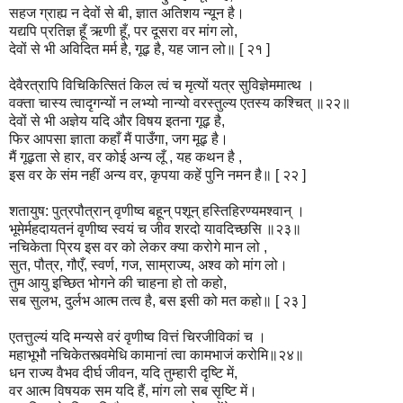
सहज ग्राह्य न देवों से बी, ज्ञात अतिशय न्यून है।
यद्यपि प्रतिज्ञ हूँ ऋणी हूँ, पर दूसरा वर मांग लो,
देवों से भी अविदित मर्म है, गूढ़ है, यह जान लो॥ [ २१ ]
देवैरत्रापि विचिकित्सितं किल त्वं च मृत्यों यत्र सुविज्ञेममात्थ ।
वक्ता चास्य त्वादृगन्यों न लभ्यो नान्यो वरस्तुल्य एतस्य कश्चित् ॥२२॥
देवों से भी अज्ञेय यदि और विषय इतना गूढ़ है,
फिर आपसा ज्ञाता कहाँ मैं पाउँगा, जग मूढ़ है।
मैं गूढ़ता से हार, वर कोई अन्य लूँ , यह कथन है ,
इस वर के संम नहीं अन्य वर, कृपया कहें पुनि नमन है॥ [ २२ ]
शतायुष: पुत्रपौत्रान् वृणीष्व बहून् पशून् हस्तिहिरण्यमश्वान् ।
भूमेर्महदायतनं वृणीष्व स्वयं च जीव शरदो यावदिच्छसि ॥२३॥
नचिकेता प्रिय इस वर को लेकर क्या करोगे मान लो ,
सुत, पौत्र, गौएँ, स्वर्ण, गज, साम्राज्य, अश्व को मांग लो।
तुम आयु इच्छित भोगने की चाहना हो तो कहो,
सब सुलभ, दुर्लभ आत्म तत्व है, बस इसी को मत कहो॥ [ २३ ]
एतत्तुल्यं यदि मन्यसे वरं वृणीष्व वित्तं चिरजीविकां च ।
महाभूभौ नचिकेतस्त्वमेधि कामानां त्वा कामभाजं करोमि॥२४॥
धन राज्य वैभव दीर्घ जीवन, यदि तुम्हारी दृष्टि में,
वर आत्म विषयक सम यदि हैं, मांग लो सब सृष्टि में।