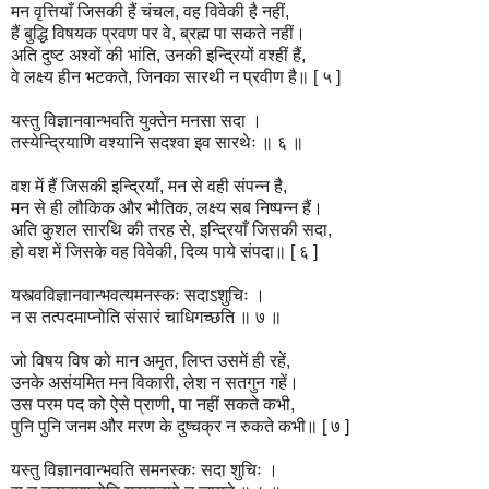
मन वृत्तियाँ जिसकी हैं चंचल, वह विवेकी है नहीं,
हैं बुद्धि विषयक प्रवण पर वे, ब्रह्म पा सकते नहीं।
अति दुष्ट अश्वों की भांति, उनकी इन्द्रियों वश्हीं हैं,
वे लक्ष्य हीन भटकते, जिनका सारथी न प्रवीण है॥ [ ५ ]
यस्तु विज्ञानवान्भवति युक्तेन मनसा सदा ।
तस्येन्द्रियाणि वश्यानि सदश्वा इव सारथेः ॥ ६ ॥
वश में हैं जिसकी इन्द्रियाँ, मन से वही संपन्न है,
मन से ही लौकिक और भौतिक, लक्ष्य सब निष्पन्न हैं।
अति कुशल सारथि की तरह से, इन्द्रियाँ जिसकी सदा,
हो वश में जिसके वह विवेकी, दिव्य पाये संपदा॥ [ ६ ]
यस्त्वविज्ञानवान्भवत्यमनस्कः सदाऽशुचिः ।
न स तत्पदमाप्नोति संसारं चाधिगच्छति ॥ ७ ॥
जो विषय विष को मान अमृत, लिप्त उसमें ही रहें,
उनके असंयमित मन विकारी, लेश न सतगुन गहें।
उस परम पद को ऐसे प्राणी, पा नहीं सकते कभी,
पुनि पुनि जनम और मरण के दुष्चक्र न रुकते कभी॥ [ ७ ]
यस्तु विज्ञानवान्भवति समनस्कः सदा शुचिः ।