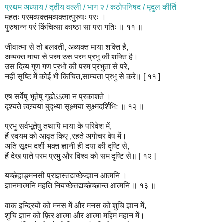
प्रथम अध्याय / तृतीय वल्ली / भाग २ / कठोपनिषद / मृदुल कीर्ति
महतः परमव्यक्तमव्यक्तात्पुरुषः परः ।
पुरुषान्न परं किंचित्सा काष्ठा सा परा गतिः ॥ ११ ॥
जीवात्मा से तो बलवती, अव्यक्त माया शक्ति है,
अव्यक्त माया से परम उस परम प्रभु की शक्ति है।
उस दिव्य गुण गण प्रभो की परम प्रभुता से परे,
नहीं सृष्टि में कोई भी किंचित,साम्यता प्रभु से करे॥ [ ११ ]
एष सर्वेषु भूतेषु गूढोऽऽत्मा न प्रकाशते ।
दृश्यते त्वग्र्यया बुद्ध्या सूक्ष्मया सूक्ष्मदर्शिभिः ॥ १२ ॥
प्रभु सर्वभूतेषु तथापि माया के परिवेश में,
हैं स्वयम को आवृत किए ,रहते अगोचर वेष में।
अति सूक्ष्म दर्शी भक्त ज्ञानी ही दया की दृष्टि से,
हैं देख पाते परम प्रभु और विश्व को सम दृष्टि से॥ [ १२ ]
यच्छेद्वाङ्मनसी प्राज्ञस्तद्यच्छेज्ज्ञान आत्मनि ।
ज्ञानमात्मनि महति नियच्छेत्तद्यच्छेच्छान्त आत्मनि ॥ १३ ॥
वाक इन्द्रियों को मनस में और मनस को शुचि ज्ञान में,
शुचि ज्ञान को फ़िर आत्मा और आत्मा महिम महान में।