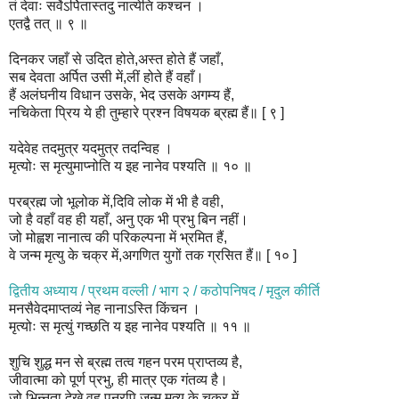
तं देवाः सर्वेऽर्पितास्तदु नात्येति कश्चन ।
एतद्वै तत् ॥ ९ ॥
दिनकर जहाँ से उदित होते,अस्त होते हैं जहाँ,
सब देवता अर्पित उसी में,लीं होते हैं वहाँ।
हैं अलंघनीय विधान उसके, भेद उसके अगम्य हैं,
नचिकेता प्रिय ये ही तुम्हारे प्रश्न विषयक ब्रह्म हैं॥ [ ९ ]
यदेवेह तदमुत्र यदमुत्र तदन्विह ।
मृत्योः स मृत्युमाप्नोति य इह नानेव पश्यति ॥ १० ॥
परब्रह्म जो भूलोक में,दिवि लोक में भी है वही,
जो है वहाँ वह ही यहाँ, अनु एक भी प्रभु बिन नहीं।
जो मोह्वश नानात्व की परिकल्पना में भ्रमित हैं,
वे जन्म मृत्यु के चक्र में,अगणित युगों तक ग्रसित हैं॥ [ १० ]
द्वितीय अध्याय / प्रथम वल्ली / भाग २ / कठोपनिषद / मृदुल कीर्ति
मनसैवेदमाप्तव्यं नेह नानाऽस्ति किंचन ।
मृत्योः स मृत्युं गच्छति य इह नानेव पश्यति ॥ ११ ॥
शुचि शुद्ध मन से ब्रह्म तत्व गहन परम प्राप्तव्य है,
जीवात्मा को पूर्ण प्रभु, ही मात्र एक गंतव्य है।
जो भिन्नता देखे वह पुनरपि जन्म मृत्यु के चक्र में,