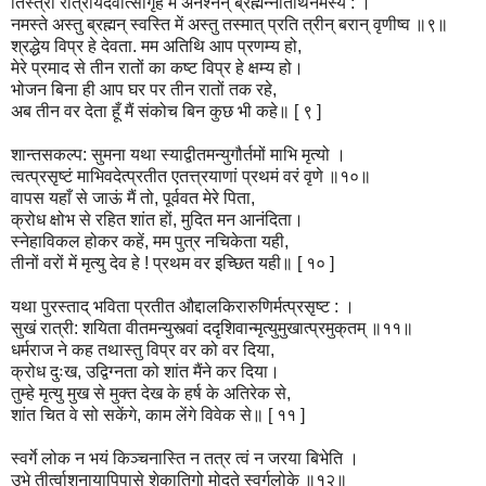
तिस्त्रो रात्रीर्यदवात्सीर्गृहे मे अनश्नन् ब्रह्मन्नतिथिर्नमस्य : ।
नमस्ते अस्तु ब्रह्मन् स्वस्ति में अस्तु तस्मात् प्रति त्रीन् बरान् वृणीष्व ॥९॥
श्रद्धेय विप्र हे देवता. मम अतिथि आप प्रणम्य हो,
मेरे प्रमाद से तीन रातों का कष्ट विप्र हे क्षम्य हो।
भोजन बिना ही आप घर पर तीन रातों तक रहे,
अब तीन वर देता हूँ मैं संकोच बिन कुछ भी कहे॥ [ ९ ]
शान्तसकल्प: सुमना यथा स्याद्वीतमन्युगौर्तमों माभि मृत्यो ।
त्वत्प्रसृष्टं माभिवदेत्प्रतीत एतत्त्रयाणां प्रथमं वरं वृणे ॥१०॥
वापस यहाँ से जाऊं मैं तो, पूर्ववत मेरे पिता,
क्रोध क्षोभ से रहित शांत हों, मुदित मन आनंदिता।
स्नेहाविकल होकर कहें, मम पुत्र नचिकेता यही,
तीनों वरों में मृत्यु देव हे ! प्रथम वर इच्छित यही॥ [ १० ]
यथा पुरस्ताद् भविता प्रतीत औद्दालकिरारुणिर्मत्प्रसृष्ट : ।
सुखं रात्री: शयिता वीतमन्युस्त्वां ददृशिवान्मृत्युमुखात्प्रमुक्
तम् ॥११॥
धर्मराज ने कह तथास्तु विप्र वर को वर दिया,
क्रोध दुःख, उद्विग्नता को शांत मैंने कर दिया।
तुम्हे मृत्यु मुख से मुक्त देख के हर्ष के अतिरेक से,
शांत चित वे सो सकेंगे, काम लेंगे विवेक से॥ [ ११ ]
स्वर्गे लोक न भयं किञ्चनास्ति न तत्र त्वं न जरया बिभेति ।
उभे तीर्त्वाशनायापिपासे शेकातिगो मोदते स्वर्गलोके ॥१२॥