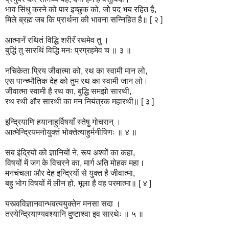
भाव सिंधु करने को पार इच्छुक को, जो पद भय रहित है,
मिले ब्रह्म जब कि प्रार्थना की भावना सन्निहित है॥ [ २ ]
आत्मानँ रथितं विद्धि शरीरँ रथमेव तु ।
बुद्धिं तु सारथिं विद्धि मनः प्रग्रहमेव च ॥ ३ ॥
नचिकेता प्रिय जीवात्मा को, रथ का स्वामी मान लो,
एस पान्च्भौतिक देह को तुम रथ का स्वामी जान लो।
जीवात्मा स्वामी है रथ का, बुद्धि समझो सारथी,
रथ रथी और सारथी का मन नियंत्रक महारथी॥ [ ३ ]
इन्द्रियाणि हयानाहुर्विषयाँ स्तेषु गोचरान् ।
आत्मेन्द्रियमनोयुक्तं भोक्तेत्याहुर्मनीषिणः ॥ ४ ॥
सब इंद्रियों को ज्ञानियों ने, रूप अश्वों का कहा,
विषयों में जग के विचरने का, मार्ग अति मोहक महा।
मनचंचला और देह इन्द्रियों से युक्त है जीवात्मा,
बहु भोग विषयों में लीन हो, भूला है वह परमात्मा॥ [ ४ ]
यस्त्वविज्ञानवान्भवत्ययुक्तेन मनसा सदा ।
तस्येन्द्रियाण्यवश्यानि दुष्टाश्वा इव सारथेः ॥ ५ ॥