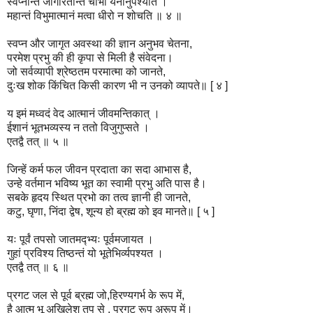
स्वप्नान्तं जागरितान्तं चोभौ येनानुपश्यति ।
महान्तं विभुमात्मानं मत्वा धीरो न शोचति ॥ ४ ॥
स्वप्न और जागृत अवस्था की ज्ञान अनुभव चेतना,
परमेश प्रभु की ही कृपा से मिली है संवेदना।
जो सर्वव्यापी श्रेष्ठतम परमात्मा को जानते,
दुःख शोक किंचित किसी कारण भी न उनको व्यापते॥ [ ४ ]
य इमं मध्वदं वेद आत्मानं जीवमन्तिकात् ।
ईशानं भूतभव्यस्य न ततो विजुगुप्सते ।
एतद्वै तत् ॥ ५ ॥
जिन्हें कर्म फल जीवन प्रदाता का सदा आभास है,
उन्हे वर्तमान भविष्य भूत का स्वामी प्रभु अति पास है।
सबके हृदय स्थित प्रभो का तत्व ज्ञानी ही जानते,
कटु, घृणा, निंदा द्वेष, शून्य हो ब्रह्म को इव मानते॥ [ ५ ]
यः पूर्वं तपसो जातमद्भ्यः पूर्वमजायत ।
गुहां प्रविश्य तिष्ठन्तं यो भूतेभिर्व्यपश्यत ।
एतद्वै तत् ॥ ६ ॥
प्रगट जल से पूर्व ब्रह्म जो,हिरण्यगर्भ के रूप में,
है आत्म भू अखिलेश तप से , प्रगट रूप अरूप में।