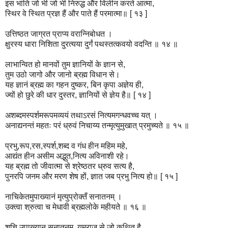
इस भांति जो भी जो भी निरुद्ध और विलीन करते आत्मा,
स्थिर वे स्थित प्रज्ञ हैं और पाते हैं परमात्मा॥ [ १३ ]
उत्तिष्ठत जाग्रत प्राप्य वरान्निबोधत ।
क्षुरस्य धारा निशिता दुरत्यया दुर्गं पथस्तत्कवयो वदन्ति ॥ १४ ॥
लाभान्वित हो मानवों तुम ज्ञानियों के ज्ञान से,
तुम उठो जागो और जानो ब्रह्म विधान से।
यह ज्ञानं ब्रह्म का गहन दुष्कर, बिन कृपा अज्ञेय ही,
ज्यों हो छुरे की धार दुस्तर, ज्ञानियों से ज्ञेय है॥ [ १४ ]
अशब्दमस्पर्शमरूपमव्ययं तथाऽरसं नित्यमगन्धवच्च यत् ।
अनाद्यनन्तं महतः परं ध्रुवं निचाय्य तन्मृत्युमुखात् प्रमुच्यते ॥ १५ ॥
प्रभु,रूप,रस,स्पर्श,शब्द व गंध हीन महिम महे,
आद्यंत हीन असीम अद्भुत,नित्य अविनाशी रहे।
यह ब्रह्म तो जीवात्मा से श्रेष्ठतर ध्रुव सत्य है,
पुनरपि जनम और मरण शेष हों, ज्ञात जब प्रभु नित्य हो॥ [ १५ ]
नाचिकेतमुपाख्यानं मृत्युप्रोक्तँ सनातनम् ।
उक्त्वा श्रुत्वा च मेधावी ब्रह्मलोके महीयते ॥ १६ ॥
शुचि उपाख्यान सनातनम, यमराज से जो कथित है,