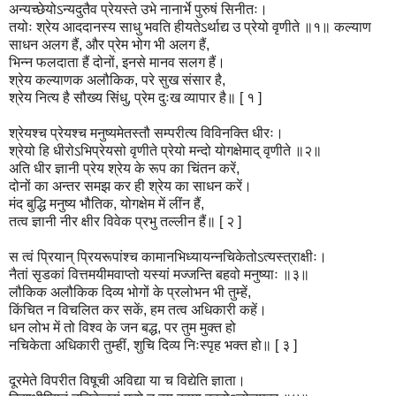
अन्यच्छेयोऽन्यदुतैव प्रेयस्ते उभे नानार्भे पुरुषं सिनीतः।
तयोः श्रेय आददानस्य साधु भवति हीयतेऽर्थाद्य उ प्रेयो वृणीते ॥१॥
कल्याण
साधन अलग हैं, और प्रेम भोग भी अलग हैं,
भिन्न फलदाता हैं दोनों, इनसे मानव सलग हैं।
श्रेय कल्याणक अलौकिक, परे सुख संसार है,
श्रेय नित्य है सौख्य सिंधु, प्रेम दुःख व्यापार है॥ [ १ ]
श्रेयश्च प्रेयश्च मनुष्यमेतस्तौ सम्परीत्य विविनक्ति धीरः।
श्रेयो हि धीरोऽभिप्रेयसो वृणीते प्रेयो मन्दो योगक्षेमाद् वृणीते ॥२॥
अति धीर ज्ञानी प्रेय श्रेय के रूप का चिंतन करें,
दोनों का अन्तर समझ कर ही श्रेय का साधन करें।
मंद बुद्धि मनुष्य भौतिक, योगक्षेम में लींन हैं,
तत्व ज्ञानी नीर क्षीर विवेक प्रभु तल्लीन हैं॥ [ २ ]
स त्वं प्रियान् प्रियरूपांश्च कामानभिध्यायन्नचिकेतोऽत्यस्त्
राक्षीः।
नैतां सृडकां वित्तमयीमवाप्तो यस्यां मज्जन्ति बहवो मनुष्याः ॥३॥
लौकिक अलौकिक दिव्य भोगों के प्रलोभन भी तुम्हें,
किंचित न विचलित कर सकें, हम तत्व अधिकारी कहें।
धन लोभ में तो विश्व के जन बद्ध, पर तुम मुक्त हो
नचिकेता अधिकारी तुम्हीं, शुचि दिव्य निःस्पृह भक्त हो॥ [ ३ ]
दूरमेते विपरीत विषूची अविद्या या च विद्येति ज्ञाता।