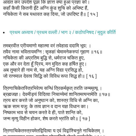
आद्यंत कर उपदेश पूछा कि ज्ञात्त क्या हुआ प्रज्ञा को।
कहाँ कैसी कितनी ईंटे अग्नि कुंड शुचि को अभिष्ट हैं,
नचिकेता ने सब यथावत कह दिया, जो उपदिष्ट है॥ [ १५ ]
प्रथम अध्याय / प्रथम वल्ली / भाग २ / कठोपनिषद / मृदुल कीर्ति
तमब्रवीत प्रीयमाणो महात्मा वरं तवेहाद्य ददामि भूय: ।
तवैव नामा भवितायमग्नि : सृक्ङां चेमामनेकरुपां गृहाण ॥१६॥
नचिकेता की अप्रतिम बुद्धि से, धर्मराज चकित हुए,
एक और वर देता हूँ प्रिय, मन मुदित कह हर्षित हुए।
अब तुम्हारे ही नाम से, यह अग्नि विद्या प्रसिद्ध हो,
जो रत्नमाल देवत्व सिद्धि को विविध रूपा सिद्ध हो॥ [ १६ ]
त्रिणाचिकेतस्त्रिभिरेत्य सन्धिं त्रिकर्मकृत् तरति जन्ममृत्यू ।
ब्रह्मजज्ञ। देवमीड्यं विदित्वा निचाय्येमां शानितमत्यन्तमेति ॥१७॥
त्रय बार करते जो अनुष्ठान को, शास्त्र विधि से अग्नि का,
ऋक साम यजुः के तत्व ज्ञान व दान यज्ञ विधान का।
निष्काम भाव से चयन करते वे ही, पाते शान्ति को,
जन्म मृत्यु विहीन होकर, शेष करते भ्रांति को॥ [ १७ ]
त्रिणाचिकेतस्त्रयमेतद्विदित्वा य एवं विद्वांश्चिनुते नाचिकेतम् ।