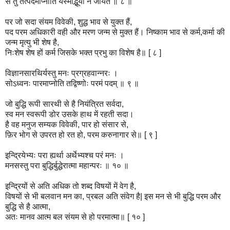
स तु तत्पदमाप्नोति यस्माद्भूयो न जायते ॥ ८ ॥
पर जो सदा संयम विवेकी, शुद्ध भाव से युक्त हैं,
पद परम अधिकारी वही और मरण जन्म से मुक्त हैं। निष्काम भाव से कर्म,कर्मा की
जन्म मृत्यु भी शेष है,
निःशेष शेष हों कर्म जिसके भक्त प्रभु का विशेष है॥ [ ८ ]
विज्ञानसारथिर्यस्तु मनः प्रग्रहवान्नरः ।
सोऽध्वनः पारमाप्नोति तद्विष्णोः परमं पदम् ॥ ९ ॥
जो बुद्धि रूपी सारथी से है नियंत्रित सर्वदा,
स्व मन स्वरूपी डोर उसके हाथ में रहती सदा।
है वह मनुज सम्यक विवेकी, पार हो संसार से,
फ़िर भोग से उपरत हो रत हो, परम करुनागार से॥ [ ९ ]
इन्द्रियेभ्यः परा ह्यर्था अर्थेभ्यश्च परं मनः ।
मनसस्तु परा बुद्धिर्बुद्धेरात्मा महान्परः ॥ १० ॥
इन्द्रियों से अति अधिक तो शब्द विषयों में वेग है,
विषयों से भी बलवान मन का, प्रबल अति संवेग है| इस मन से भी बुद्धि परम और
बुद्धि से है आत्मा,
अतः मानव आत्म बल संयम से हो परमात्मा॥ [ १० ]