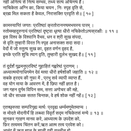
नहीं अनित्य से नित्य सम्भव, तथ्य सत्य अचिन्त्य हैं।
नाचिकेता अग्नि का, किया चयन , निः स्पृह वृति से,
ब्रह्म मिल सकता है केवल, निरासक्ति प्रवृति से॥ [ १० ]
कामस्याप्तिं जगतः प्रतिष्ठां क्रतोरानन्त्यमभयस्य पारम् ।
स्तोममहदुरुगायं प्रतिष्ठां दृष्ट्वा धृत्या धीरो नचिकेतोऽत्यस्राक्षीः ॥ ११ ॥
इस विश्व के विश्वानि वैभव, धन व श्री सुख संपदा,
से वृति तुम्हारी विरत निःस्पृह अनासक्त सदा सदा।
वेदों में जो स्तुत्य सुख का, वृहत वर्णन वृहद है,
इनके प्रति शुचि त्याग वृति, तुम्हारी दुर्लभ सुखद है॥ [ ११ ]
तं दुर्दर्शं गूढमनुप्रविष्टं गुहाहितं गह्वरेष्ठं पुराणम् ।
अध्यात्मयोगाधिगमेन देवं मत्वा धीरो हर्षशोकौ जहाति ॥ १२ ॥
सबके ह्रदय की गुफा में , प्रभु सर्व व्यापी व्याप्त हैं,
वह योग माया के आवरण में, है छिपा नहीं ज्ञात है।
जग गहन दुर्गम विपिन सम, सत्ता अगोचर की महे,
जो धीर साधक सतत चिन्तक, वे हर्ष शोक नहीं गहें॥ [ १२ ]
एतच्छ्रुत्वा सम्परिगृह्य मर्त्यः प्रवृह्य धर्म्यमणुमेतमाप्य ।
स मोदते मोदनीयँ हि लब्ध्वा विवृतँ सद्म नचिकेतसं मन्ये ॥ १३ ॥
सुनकर ग्रहण मानव करे, आध्यात्म के उपदेश को,
फ़िर तत्वमय चिंतन करें,ऋत आत्म तत्व प्रवेश को।
आनंद में ऋत ज्ञान के ज्ञानी वही तल्लीन हो,