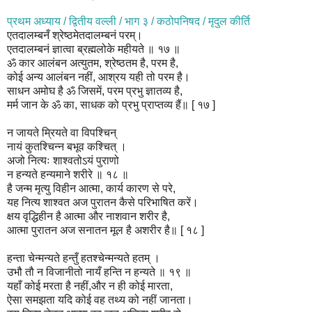
प्रथम अध्याय / द्वितीय वल्ली / भाग ३ / कठोपनिषद / मृदुल कीर्ति
एतदालम्बनँ श्रेष्ठमेतदालम्बनं परम्।
एतदालम्बनं ज्ञात्वा ब्रह्मलोके महीयते ॥ १७ ॥
ॐ कार आलंबन अत्युतम, श्रेष्ठतम है, परम है,
कोई अन्य आलंबन नहीं, आश्रय यही तो परम है।
साधन अमोघ है ॐ जिसमें, परम प्रभु ज्ञातव्य है,
मर्म जान के ॐ का, साधक को प्रभु प्राप्तव्य हैं॥ [ १७ ]
न जायते म्रियते वा विपश्चिन्
नायं कुतश्चिन्न बभूव कश्चित् ।
अजो नित्यः शाश्वतोऽयं पुराणो
न हन्यते हन्यमाने शरीरे ॥ १८ ॥
है जन्म मृत्यु विहीन आत्मा, कार्य कारण से परे,
यह नित्य शाश्वत अज पुरातन कैसे परिभाषित करें।
क्षय वृद्धिहीन है आत्मा और नाशवान शरीर है,
आत्मा पुरातन अज सनातन मूल है अशरीर है॥ [ १८ ]
हन्ता चेन्मन्यते हन्तुँ हतश्चेन्मन्यते हतम् ।
उभौ तौ न विजानीतो नायँ हन्ति न हन्यते ॥ १९ ॥
यहाँ कोई मरता है नहीं,और न ही कोई मारता,
ऐसा समझता यदि कोई वह तथ्य को नहीं जानता।