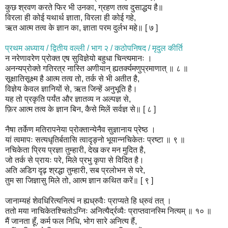
कुछ श्रवण करते फिर भी उनका, ग्रहण तत्व दुसाद्धय है॥
विरला ही कोई यथार्थ ज्ञाता, विरला ही कोई गहे,
ऋत आत्म तत्व के ज्ञान का, ज्ञाता परम दुर्लभ महे॥ [ ७ ]
प्रथम अध्याय / द्वितीय वल्ली / भाग २ / कठोपनिषद / मृदुल कीर्ति
न नरेणावरेण प्रोक्त एष सुविज्ञेयो बहुधा चिन्त्यमानः ।
अनन्यप्रोक्ते गतिरत्र नास्ति अणीयान् ह्यतर्क्यमणुप्रमाणात् ॥ ८ ॥
सूक्षातिसूक्ष्म है आत्म तत्व तो, तर्क से भी अतीत है,
विज्ञेय केवल ज्ञानियों से, ऋत जिन्हें अनुभूति है।
यह तो प्रकृति पर्यंत और ज्ञातव्य न अल्पज्ञ से,
फ़िर आत्म तत्व के ज्ञान बिन, कैसे मिलें सर्वज्ञ से॥ [ ८ ]
नैषा तर्केण मतिरापनेया प्रोक्तान्येनैव सुज्ञानाय प्रेष्ठ ।
यां त्वमापः सत्यधृतिर्बतासि त्वादृङ्नो भूयान्नचिकेतः प्रष्टा ॥ ९ ॥
नचिकेता प्रिय प्रज्ञा तुम्हारी, देख कर मन मुदित है,
जो तर्क से प्रायः परे, मिले प्रभु कृपा से विदित है।
अति अडिग दृढ़ श्रद्धा तुम्हारी, सब प्रलोभन से परे,
तुम सा जिज्ञासु मिले तो, आत्म ज्ञान कथित करें॥ [ ९ ]
जानाम्यहं शेवधिरित्यनित्यं न ह्यध्रुवैः प्राप्यते हि ध्रुवं तत् ।
ततो मया नाचिकेतश्चितोऽग्निः अनित्यैर्द्रव्यैः प्राप्तवानस्मि नित्यम् ॥ १० ॥
मैं जानता हूँ, कर्म फल निधि, भोग सारे अनित्य हैं,