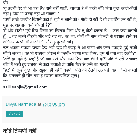
दौर।
'तू इतनी देर से आ रहा है? शर्म नहीं आती, जानता है मैं राखी बाँधे बिना कुछ खाती-पीती
नहीं। फिर भी जल्दी नहीं आ सकता।'
"क्यों आऊँ जल्दी? किसने कहा है तुझे न खाने को? मोटी हो रही है तो डाइटिंग कर रही है,
मुझ पर अहसान क्यों थोपती है?"
'मैं और मोटी? मुझे मिस स्लिम का खिताब मिला और तू मोटी कहता है.... रुक जरा बताती
हूँ.'... वह मारने दौड़ती और भाई यह जा, वह जा, दोनों की धाम-चौकड़ी से परेशान होने का
अभिनय करती माँ डांटती भी और मुस्कुराती भी।
उसे थकता-रुकता-हारता देख भाई खुद ही पकड़ में आ जाता और कान पकड़ते हुई माफ़ी
माँगने लगता। वह भी शाहाना अंदाज़ में कहती- 'जाओ माफ़ किया, तुम भी क्या याद रखोगे?'
'अरे! हम भूले ही कहाँ हैं जो याद रखें और माफी किस बात की दे दी?' पति ने उसे जगाकर
बाँहों में भरते हुए शरारत से कहा 'बताओ तो ताकि फिर से करूँ वह गलती'...
"हटो भी तुम्हें कुछ और सूझता ही नहीं'' कहती, पति को ठेलती उठ पडी वह। कैसे कहती
कि अनजाने ही छीन गया है उसका काल्पनिक सुख।
***
salil.sanjiv@gmail.com
Divya Narmada
at
7:48:00 pm
शेयर करें
कोई टिप्पणी नहीं: