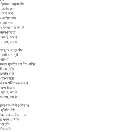
य-हिमाचल, यमुना-गंगा
 जलधि तरंग
भ नामे जागे
भ आशिष मांगे
तव जय गाथा
ण-मंगलदायक जय हे
भाग्य-विधाता
, जय हे, जय हे
य-जय, जय हे !
भ्युदय-वन्धुर-पंथा
ुग धावित यात्री
र-सारथी
चक्रे मुखरित पथ दिन-रात्रि
विप्लव-माँझे
खध्वनि बाजे
दुख-श्राता
ण-पथ-परिचायक जय हे
भाग्य-विधाता
, जय हे, जय हे
य-जय, जय हे !
िमिर-घन-निविड़-निशीथ
मूर्च्छित-देशे
 दिल तव अविचल मंगल
त-नयन अनिमेष
्ने आतंके
करिजे अंके