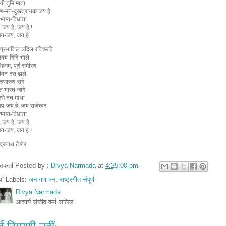
यी तुमि माता
ण-मन-दुखत्रायक जय हे
भाग्य-विधाता
 जय हे, जय हे !
य-जय, जय हे
ि प्रभातिल उदिल रविच्छवि
उदय-गिरि-भाले
िहंगम, पूर्ण समीरण
वन-रस ढाले
ुणारुण-रागे
ित भारत जागे
णे नत माथा
-जय हे, जय राजेश्वर
भाग्य-विधाता
, जय हे, जय हे
य-जय, जय हे !
्द्रनाथ टैगोर
तुतकर्ता Posted by :
Divya Narmada
at
4:25:00 pm
ियाँ Labels:
जन गण मन
,
राष्ट्रगीत संपूर्ण
Divya Narmada
आचार्य संजीव वर्मा सलिल