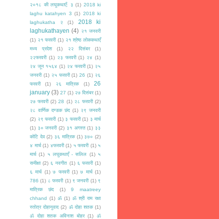
२०१८ की लघुकथाएँ: ३
(1)
2018 ki
laghu katahyen 3
(1)
2018 ki
2018 ki
laghukatha २
(1)
laghukathayen
(4)
२१ जनवरी
(1)
२१ फरवरी
(1)
२१ श्रेष्ठ लोककथाएँ
मध्य प्रदेश
(1)
२२ दिसंबर
(1)
२२फरवरी
(1)
२३ फरवरी
(1)
२४
(1)
२४ जून १५६४
(1)
२४ फरवरी
(1)
२५
जनवरी
(1)
२५ फरवरी
(1)
26
(1)
२६
26
फरवरी
(1)
२६ मात्रिक
(1)
january
(3)
27
(1)
२७ दिसंबर
(1)
२७ फरवरी
(2)
28
(1)
२८ फरवरी
(2)
२८ वार्णिक दण्डक छंद
(1)
२९ जनवरी
(2)
२९ फरवरी
(1)
३ फरवरी
(1)
३ मार्च
(1)
३० जनवरी
(2)
३१ अगस्त
(1)
३३
कोटि देव
(2)
३६ मात्रिक
(1)
३७०
(2)
४ मार्च
(1)
४फरवरी
(1)
५ फरवरी
(1)
५
मार्च
(1)
५ लघुकथाएँ - सलिल
(1)
५
समीक्षा
(2)
६ नवगीत
(1)
६ फरवरी
(1)
६ मार्च
(1)
७ फरवरी
(1)
७ मार्च
(1)
786
(1)
८ फरवरी
(1)
९ जनवरी
(1)
९
मात्रिक छंद
(1)
9 maatreey
chhand
(1)
ॐ
(1)
ॐ श्री राम रक्षा
स्तोत्र दोहानुवाद
(2)
ॐ दोहा शतक
(1)
ॐ दोहा शतक अविनाश बोहर
(1)
ॐ