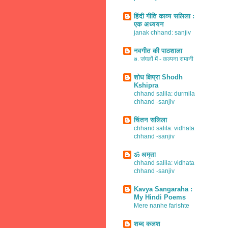
हिंदी गीति काव्य सलिला :
एक अध्ययन
janak chhand: sanjiv
नवगीत की पाठशाला
७. जंगलों में - कल्पना रामानी
शोध क्षिप्रा Shodh
Kshipra
chhand salila: durmila
chhand -sanjiv
चिंतन सलिला
chhand salila: vidhata
chhand -sanjiv
ॐ अमृता
chhand salila: vidhata
chhand -sanjiv
Kavya Sangaraha :
My Hindi Poems
Mere nanhe farishte
शब्द कलश