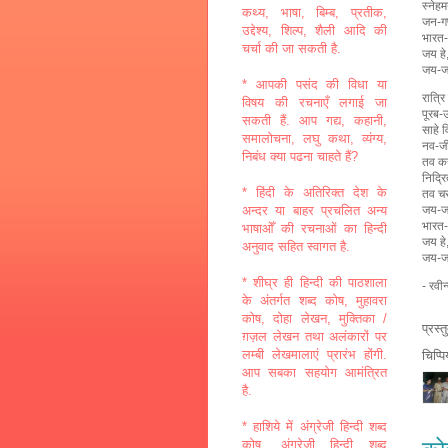
स्नेहम
कथ्य, भाषा, बिम्ब, प्रतीक,
जन-ग
उद्देश्य, शिल्प, शैली आदि की
भारत-
चर्चा की जा सकती है.
जय हे,
जय-ज
* आपकी पसंद की विधा या
रात्र
विषय की रचनाएँ लगाई जा
पूरब-
सकती हैं. आप गद्य, कहानी,
साहे व
समालोचना, लघु कथा, व्यंग्य,
नव-जी
निबंध क्या पढना चाहते हैं?
तव कर
निद्र
* हिंदी के अतिरिक्त देश के
तव चर
जय-जय
अन्दर या बाहर प्रचलित अन्य
भारत-
भाषाओँ की रचनाओं का हिन्दी
जय हे
अनुवाद सहित स्वागत है.
जय-ज
* शीघ्र ही हिन्दी की पाठशाला
- रवीन
के अंतर्गत शब्द कोष, मुहावरा
कोष, दोहा लेखन, मुक्तिका /
प्रस्
ग़ज़ल लेखन तथा अलंकारों पर
लम्बी लेखमालाएं प्रारंभ होंगी.
चिप्प
आप सबका सहयोग आमंत्रित
है.
* हाशिये में अंग्रेजी हिन्दी शब्द
कोष, अंग्रेजी हिन्दी शब्द