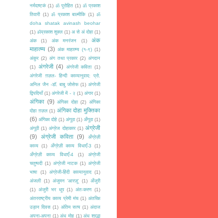
नर्मदाष्टकं
(1)
ॐ पुरोहित
(1)
ॐ प्रकाश
तिवारी
(1)
ॐ प्रकाश बाल्मीकि
(1)
ॐ
doha shatak avinash beohar
(1)
ॐप्रकाश शुक्ल
(1)
अ से अं दोहा
(1)
अंक
अंक
(1)
अंक मनरंजन
(1)
माहात्म्य
(3)
अंक माहात्म्य (१-९)
(1)
अंकुर
(2)
अंग तथा प्रकार
(2)
अंगदान
अंगरेजी
(4)
(1)
अंगरेजी कविता
(1)
अंगरेजी ग़ज़ल- हिन्दी काव्यानुवाद: प्रो.
अनिल जैन -डॉ. बाबु जोसेफ
(1)
अंगरेजी
द्विपदियाँ
(1)
अंगरेजी में - २
(1)
अंगार
(1)
अंगिका
(9)
अंगिका दोहा
(2)
अंगिका
अंगिका दोहा मुक्तिका
दोहा ग़ज़ल
(1)
(6)
अंगिका दोहे
(1)
अंगूठा
(1)
अँगूठा
(1)
अंग्रेजी
अंगूठी
(1)
अंग्रेज दोहाकार
(1)
(9)
अंग्रेजी कविता
(9)
अँग्रेज़ी
काव्य
(1)
अँग्रेज़ी काव्य विधाएँ-3
(1)
अँग्रेज़ी काव्य विधाएँ-4
(1)
अंग्रेजी
चतुष्पदी
(1)
अंग्रेजी नाटक
(1)
अंग्रेजी
भाषा
(1)
अंग्रेजी-हिंदी काव्यानुवाद
(1)
अंजली
(1)
अंजुमन 'आरज़ू'
(1)
अँजुरी
(1)
अंजुरी भर धूप
(1)
अंतःकरण
(1)
अंतरराष्ट्रीय काव्य प्रेमी मंच
(1)
अंतरिक्ष
उड़ान दिवस
(1)
अंतिम सत्य
(1)
अंदाज
अपना-अपना
(1)
अंध मोह
(1)
अंध श्रद्धा