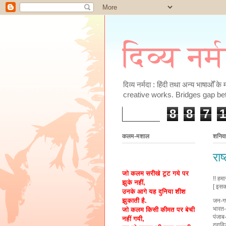
दिव्य नर्
दिव्य नर्मदा : हिंदी तथा अन्य भाषाओँ 
creative works. Bridges gap be
8
8
7
1
कलम-मशाल
शनिव
राष
जो कलम सरीखे टूट गये पर
!! हमा
झुके नहीं,
[ इसका
उनके आगे यह दुनिया शीश
झुकाती है.
जन-ग
भारत-
जो कलम किसी कीमत पर बेची
पंजाब
नहीं गयी,
द्रावि