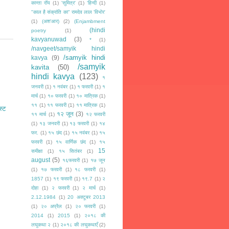
कान्ता रॉय
(1)
'सुमित्र'
(1)
‘हिन्दी
(1)
"काल है संक्रांति का" रामदेव लाल 'विभोर'
(1)
(अश'आर)
(2)
(Enjambment
(hindi
poetry
(1)
kavyanuwad
(3)
*
(1)
/navgeet/samyik hindi
/samyik hindi
kavya
(9)
/samyik
kavita
(50)
hindi kavya
(123)
१
जनवरी
(1)
१ नवंबर
(1)
१ फरवरी
(1)
१
मार्च
(1)
१० फरवरी
(1)
१० मात्रिक
(1)
११
(1)
११ फरवरी
(1)
११ मात्रिक
(1)
स्ट
१२ जून
(3)
११ मार्च
(1)
१२ फरवरी
(1)
१३ जनवरी
(1)
१३ फरवरी
(1)
१४
फर.
(1)
१५ छंद
(1)
१५ नवंबर
(1)
१५
फरवरी
(1)
१५ वार्णिक छंद
(1)
१५
15
समीक्षा
(1)
१५ सितंबर
(1)
august
(5)
१६फरवरी
(1)
१७ जून
(1)
१७ फरवरी
(1)
१८ फरवरी
(1)
1857
(1)
१९ फरवरी
(1)
१९.7
(1)
२
दोहा
(1)
२ फरवरी
(1)
२ मार्च
(1)
2.12.1984
(1)
20 अक्टूबर 2013
(1)
२० अप्रैल
(1)
२० फरवरी
(1)
2014
(1)
2015
(1)
२०१८ की
लघुकथा २
(1)
२०१८ की लघुकथाएँ
(2)