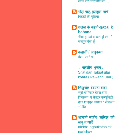
ख्वाव तेरे किरचियाँ बन ...
गोलू गाए, बुलबुल नाचे
मिट्टी की गुडिया
ग़ज़ल के बहाने-gazal k
bahane
जैसा तुमको दीखता हूँ क्या मैं
सचमुच वैसा हूँ
कहानी / लघुकथा
पेंशन तारीख
-: भारतीय भुजंग :-
Sifat dan Tabiat ular
kobra ( Pawang Ular )
सिद्धसंत देवरहा बाबा
श्री योगिराज देवरा बाबा
शिवालय, ए सेक्टर कम्युनिटी
हाल शाहपुरा भोपाल : संचालन
समिति
आचार्य संजीव 'सलिल' की
लघु कथाएँ
alekh: laghukatha ek
parichay