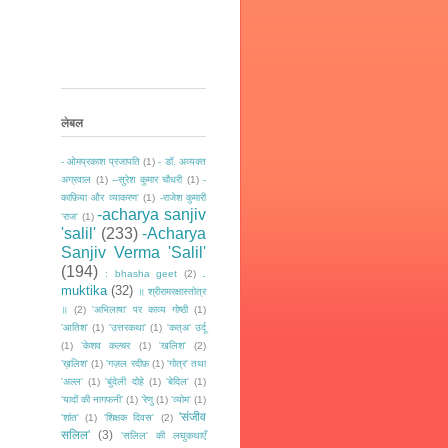
लेबल
- ओमप्रकाश प्रजापति
(1)
- डॉ. अव्यक्त
अग्रवाल
(1)
--सुरेश कुमार चौधरी
(1)
-
काफ़िया और व्याकरण'
(1)
-राजेश कुमारी
-acharya sanjiv
‘राज‘
(1)
'salil'
(233)
-Acharya
Sanjiv Verma 'Salil'
(194)
.
: bhasha geet
(2)
muktika
(32)
॥ श्रीरामरक्षास्तोत्र
॥
(2)
'अभिलाषा' पर काव्य गोष्ठी
(1)
'आतिश'
(1)
'उत्तरकथा'
(1)
'कत्अ' उर्दू
(1)
'केशव कल्चर
(1)
'खलिश'
(2)
’ख़लिश'
(1)
'गज़ल रदीफ़
(1)
'गोत्र' तथा
'अल्ल'
(1)
'बुंदेली दोहे
(1)
'बेदिल'
(1)
‘यादों की नागफनी’
(1)
'रेणु
(1)
'व्योम'
(1)
'संजीव
'शांत'
(1)
'शिक्षक दिवस'
(2)
सलिल'
(3)
'सलिल' की लघुकथाएँ