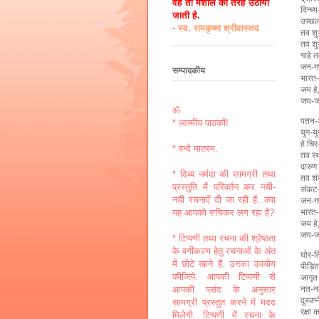
वह तो मशाल की तरह उठायी
विन्ध्
जाती है.
उच्छल
-
स्व. रामकृष्ण श्रीवास्तव
तव शु
तव शु
गाहे 
जन-ग
सम्पादकीय
भारत-
जय हे
जय-ज
ॐ
पतन-अ
* आत्मीय पाठकों!
युग-य
हे चि
* वन्दे मातरम.
तव रथ
दारुण 
* दिव्य नर्मदा की सामग्री तथा
तव शं
प्रस्तुति में परिवर्तन कर नयी-
संकट-
नयी रचनाएँ दी जा रही हैं. क्या
जन-ग
भारत-
यह आपको रुचिकर लग रहा है?
जय हे
जय-ज
* टिप्पणी तथा रचना की श्रेष्ठता
के वर्गीकरण हेतु रचनाओं के अंत
घोर-त
में छोटे खाने हैं. उनका उपयोग
पीड़ित 
कीजिये. आपकी टिप्पणी से
जागृत
नत-न
आपकी पसंद के अनुसार
दुस्वप
सामग्री प्रस्तुत करने में मदद
रक्षा 
मिलेगी. टिप्पणी में रचना के