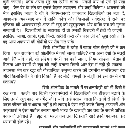
चुनी जाएगी। कोच अपना मुँह बंद रखेगा ताकि अगली बार भी उसे ही रखा
जाए। केर-बेर के संग का इससे बेहतर उदाहरण और कहाँ मिलेगा? अफसरों को
भेज इसलिए जाता है की वे नियम-कायदे जानकार खिलाडियों को बता दें,
आवश्यक व्यवस्थाएं कर दें ताकि कोच और खिलाडी सर्वश्रेष्ठ दे सकें पर
इण्डिया की अफसरशाही आज भी खुद को खुदमुख्तार और बाकि सब को गुलाम
समझती है। खिलाडियों के सहायक हों तो उनकी बिरादरी में हेठी हो जाएगी।
इसलिए, जाओ, खाओ, घूमो, फिरो, खरीदी करो और घरवाली को खुश रखो ताकि
वह अन्य अफसरों की बीबीयों पर रौब गांठ सके।
रियो ओलंपिक में 'कोढ़ में खाज' खेल मंत्री जी ने कर
दिया। एक राजनेता को ओलंपिक में क्यों जाना चाहिए? क्या अन्य देशों के मंत्री
आते है? यदि नहीं, तो इंडियन मंत्री का वहाँ जाना, नियम तोडना, चेतावनी
मिलना और बेशर्मी से खुद को सही बताना किसी और देश में नहीं हो सकता।
व्यवस्था भंग कर खुद को गौरवान्वित अनुभव करने की दयनीय मानसिकता देश
और खिलाडियों को नीच दिखती है पर मोटी चमड़ी के मंत्री को इस सबसे क्या
मतलब?
रियो ओलंपिक के मामले में प्रधानमंत्री को भी दिखे में
रख गया। पहली बार किसी प्रधानमंत्री ने खिलाडियों का हौसला बढ़ाने के
लिए उनसे खुद पहल कर भेंट की। यदि उन्हें बताया जाता कि इनमें से किसी के
पदक जीतने की संभावना नहीं है तो शायद वे ऐसा नहीं करते किन्तु अफसरों और
पत्रकारों ने ऐसा माहौल बनाया मानो भारत के खलाड़ी अब तक के सबसे अधिक
पदक जीतनेवाले हैं। झूठ का महल कब तक टिकता? सारे इक्के एक-एक कर
धराशायी होते रहे।
अफसरों और कर्मचारियों की कारगुजारी सामने आई मल्ल