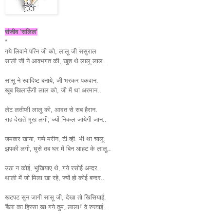
संजीव 'सलिल'
*
गये लिवाने पत्नि जी को, लालू जी ससुराल
साली जी ने आवभगत की, खुश थे लालू लाल..
सासू ने स्वादिष्ट बनाये, जी भरकर पकवान.
खूब खिलाऊँगी लाल को, जी में था अरमान..
लेट लतीफी लालू की, आदत से सब हैरान.
राह देखते भूख लगी, ज्यों निकल जायेगी जान..
जमकर खाया, गप्पे मरीन, टी.व्ही. भी था चालू.
झपकी लगी, घुसे तब घर में बिन आहट के लालू..
उठा न कोई, भुखियाए थे, गये रसोई अन्दर.
थाली में जो मिला खा रहे, ज्यों हो कोई बन्दर..
खटपट सुन जागी सासू जी, देखा तो खिसियाईं.
'बैला का हिस्सा खा गये तुम, लाला!' वे रुस्वाईं..