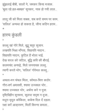
झुंझलाई बीबी, सालों ने, जमकर किया मजाक.
'बुला रहे हल-बक्खर' सुनकर, नाक हो गयी लाल..
लालू जी को मिला सबक, सब करो समय पर काम.
'सलिल' अन्यथा हो सकता है, जीना कठिन हराम..
*
हास्य कुंडली
*
कल्लू खां गोरे मिले, बुद्धू चतुर सुजान.
लखपति भिक्षा माँगता, विद्यापति नादान..
विद्यापति नादान, कुटिल हैं भोला भाई.
देख सरल को जटिल, बुद्धि कवि की बौराई.
कलमचंद अनपढ़े, मिले जननायक लल्लू.
त्यागी करते भोग, 'सलिल' गोरेमल कल्लू..
*
अचला-मन चंचल मिला, कोमल-चित्त कठोर.
गौरा-वर्ण अमावसी, श्यामा उज्जवल भोर..
श्यामा उज्जवल भोर, अर्चना करे न पूजा.
दृष्टिविहीन सुनयना, सुलभा सदृश न दूजा..
मधुरा मृदुल कोकिला, कर्कश दिल दें दहला.
रक्षा करें आक्रमण, मिलीं विपन्ना कमला..
*