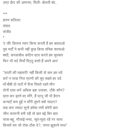
उम्र क़ैद की अमानत, मिली- बोलती बंद..
***
हास्य सलिला:
संवाद
संजीव
*
'ए जी! कितना त्याग किया करती हैं हम बतलाओ
तुम मर्दों ने कभी नहीं कुछ किया तनिक शरमाओ
षष्ठी, करवाचौथ कठिन व्रत करते हम चुपचाप
फिर भी मर्द मियाँ मिट्ठू बनते हैं अपने आप'
"लाली की महतारी! नहीं किसी से कम हम मर्द
करें न परवा निज प्राणों की चुप सहते हर दर्द
माँ-बीबी दो पाटों में फँस पिसते रहते मौन
दोनों दावा करें अधिक हक़ उसका, टोंके कौन?
व्रत कर इतने वर माँगे, हैं प्रभु जी भी हैरान
कन्याएँ कम हुईं न माँगी तुमने क्यों नादान?
कह कम ज्यादा सुनो हमेशा तभी बनेगी बात
जीभ कतरनी बनी रही तो बात बढ़े बिन बात
सास-बहू, भौजाई-ननद, सुत-सुता रहें गर साथ
किसमें दम जो रोक-टोंक दे?, जगत झुकाये माथ"