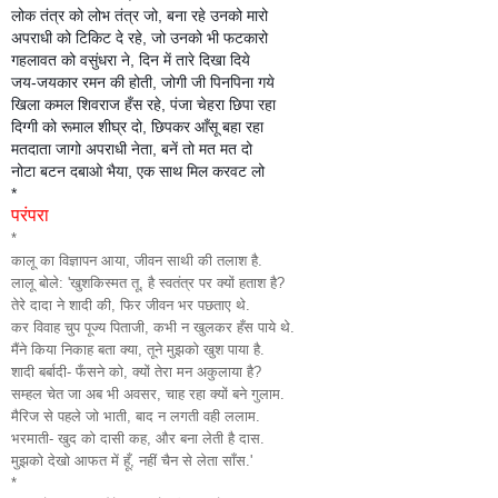
लोक तंत्र को लोभ तंत्र जो, बना रहे उनको मारो
अपराधी को टिकिट दे रहे, जो उनको भी फटकारो
गहलावत को वसुंधरा ने, दिन में तारे दिखा दिये
जय-जयकार रमन की होती, जोगी जी पिनपिना गये
खिला कमल शिवराज हँस रहे, पंजा चेहरा छिपा रहा
दिग्गी को रूमाल शीघ्र दो, छिपकर आँसू बहा रहा
मतदाता जागो अपराधी नेता, बनें तो मत मत दो
नोटा बटन दबाओ भैया, एक साथ मिल करवट लो
*
परंपरा
*
कालू का विज्ञापन आया, जीवन साथी की तलाश है.
लालू बोले: 'खुशकिस्मत तू, है स्वतंत्र पर क्यों हताश है?
तेरे दादा ने शादी की, फिर जीवन भर पछताए थे.
कर विवाह चुप पूज्य पिताजी, कभी न खुलकर हँस पाये थे.
मैंने किया निकाह बता क्या, तूने मुझको खुश पाया है.
शादी बर्बादी- फँसने को, क्यों तेरा मन अकुलाया है?
सम्हल चेत जा अब भी अवसर, चाह रहा क्यों बने गुलाम.
मैरिज से पहले जो भाती, बाद न लगती वही ललाम.
भरमाती- खुद को दासी कह, और बना लेती है दास.
मुझको देखो आफत में हूँ, नहीं चैन से लेता साँस.'
*