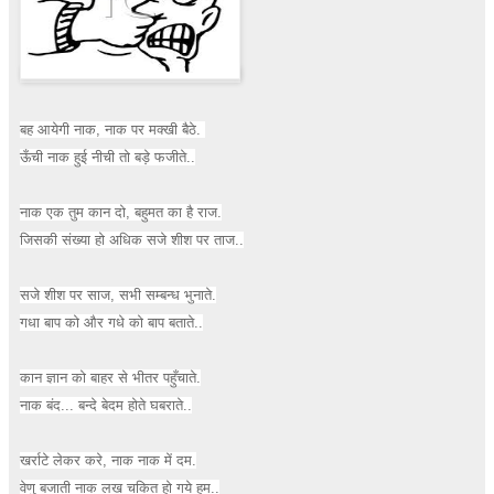
बह आयेगी नाक, नाक पर मक्खी बैठे.
ऊँची नाक हुई नीची तो बड़े फजीते..
नाक एक तुम कान दो, बहुमत का है राज.
जिसकी संख्या हो अधिक सजे शीश पर ताज..
सजे शीश पर साज, सभी सम्बन्ध भुनाते.
गधा बाप को और गधे को बाप बताते..
कान ज्ञान को बाहर से भीतर पहुँचाते.
नाक बंद... बन्दे बेदम होते घबराते..
खर्राटे लेकर करे, नाक नाक में दम.
वेणु बजाती नाक लख चकित हो गये हम..