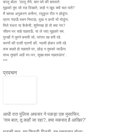
कालू बोला: 'लालू भैये, बात पते की बतलाते.
मुझको तुम जो राह दिखाते, कहो न खुद क्यों चल पाते?
मैं चमचा अनुकरण करूँगा, रघुकुल रीत न छोडूंगा.
प्राण गंवाऊँ वचन निभाऊं, मुख न कभी भी मोडूंगा.
मिले मंथरा या कैकेयी, शूर्पणखा हो तो क्या गम?
जीवन भर चाहे पछताऊँ, या ले जाए मुझको यम.
पुरखों ने तुमने बनायी जो, परंपरा वह बनी रहे.
चरणों की दासी प्राणों की, प्यासी होकर तनी रहे.
सच कहते हो पछताते पर, छोड़ न तुमको जाऊँगा.
साथ तुम्हारे आहें भर-भर, सुबह-शाम पछताऊंगा'..
***
प्रवचन
आधी रात पुलिस अफसर ने पकड़ा एक मुसाफिर.
'नाम बात, तू कहाँ जा रहा?, क्या मकसद है आखिर?'
घुड़की सुन, गुम सिट्टी-पिट्टी, वह घबराकर बोला: