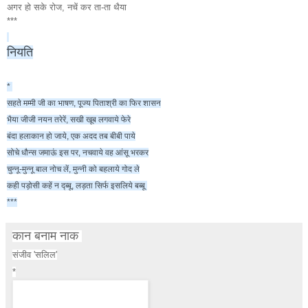
अगर हो सके रोज, नचें कर ता-ता थैया
***
नियति
* 

सहते मम्मी जी का भाषण, पूज्य पिताश्री का फिर शासन

भैया जीजी नयन तरेरें, सखी खूब लगवाये फेरे

बंदा हलाकान हो जाये, एक अदद तब बीबी पाये

सोचे धौन्स जमाऊं इस पर, नचवाये वह आंसू भरकर

चुन्नू-मुन्नू बाल नोच लें, मुन्नी को बहलाये गोद ले

कही पड़ोसी कहें न द्ब्बू, लड़ता सिर्फ इसलिये बब्बू 

***
कान बनाम नाक
संजीव 'सलिल'
*