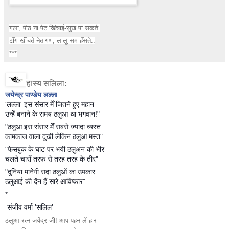
गला, पीठ ना पेट खिंचाई-सुख पा सकते.
टाँग खींचते नेतागण, लालू सम हँसते..
***
हा
स्य सलिला:
जयेन्द्र पाण्डेय लल्ला
'लल्ला' इस संसार मेँ जितने हुए महान
उन्हेँ बनाने के समय ठलुआ था भगवान!"
"ठलुआ इस संसार मेँ सबसे ज्यादा व्यस्त
कामकाज वाला दुखी लेकिन ठलुआ मस्त"
"फेसबुक के घाट पर भयी ठलुअन की भीर
चलते चारोँ तरफ से तरह तरह के तीर"
"दुनिया मानेगी सदा ठलुओं का उपकार
ठलुआई की देंन हैं सारे आविष्कार"
*
संजीव वर्मा 'सलिल'
ठलुआ-रत्न जयेंद्र जी! आप पहन लें हार