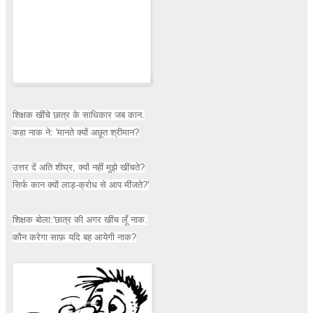
शिक्षक खींचे छात्र के साधिकार जब कान.
कहा नाक ने: 'मानते क्यों अछूत श्रीमान?
उत्तर दें अति शीघ्र, क्यों नहीं मुझे खींचते?
सिर्फ कान क्यों लाड़-क्रोध से आप मींजते?'
शिक्षक बोला:'छात्र की अगर खींच लूँ नाक.
कौन करेगा साफ़ यदि बह आयेगी नाक?