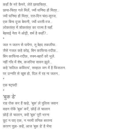
कहाँ कै मरे कैमरे, लेते छायाचित्र.
छाया-चित्र गले मिलें, ज्यों घनिष्ठ हों मित्र..
ज्यों घनिष्ठ हों मित्र, रात-दिन चंदा-सूरज.
एक बिना दूजा बेमानी, ज्यों धरती-रज..
लोकतंत्र में शोकतंत्र का राज्य है यहाँ.
बेहयाई नेता ने ओढ़ी, शर्म है कहाँ?..
*
जल न जलन से पायेगा, तू बेहद तकलीफ.
जैसे गजल कहे कोइ, बिन काफिया-रदीफ़..
बिन काफिया-रदीफ़, रुक्न-बहरों को भूले.
नहीं गाँव में शेष, कजरिया सावन झूले..
कहे 'सलिल कविराय', सम्हाल जग में है फिसलन.
पर उन्नति से खुश हो, दिल में रह ना जलन..
*
एक षट्पदी
*
'बुक डे'
राह रोक कर हैं खड़े, 'बुक' ले पुलिस जवान
वाहन रोकें 'बुक' करें, छोड़ें ले चालान
छोड़ें ले चालान, कहें 'बुक' पूरी भरना
छूट न पाए एक, न नरमी तनिक बरतना
कारण पूछा- कहें, आज 'बुक डे' है भैया