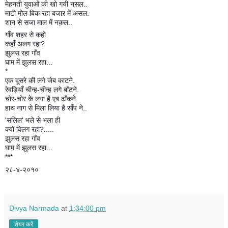
मेहनती युवाओं की खो गयी नसल..
माटी मोल बिक रहा बजार में असल.
शान से सजा माल में नक़ल..
गाँव शहर से कहो
कहाँ अलग रहा?
झुलस रहा गाँव
घाम में झुलस रहा...
*
एक दूसरे की लगे जेब काटने.
रेवड़ियाँ चीन्ह-चीन्ह लगे बाँटने.
चोर-चोर के लगा है एब ढाँकने.
हाथ नाग से मिला लिया है साँप ने..
'सलिल' भले से भला ही
क्यों विलग रहा?.....
झुलस रहा गाँव
घाम में झुलस रहा...
***
२८-४-२०१०
Divya Narmada
at
1:34:00 pm
शेयर करें