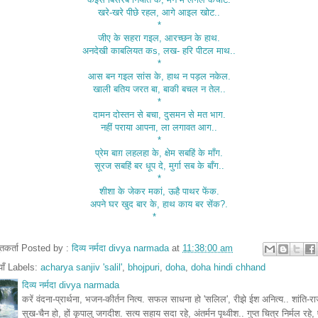
खरे-खरे पीछे रहल, आगे आइल खोट..
*
जीए के सहरा गइल, आरच्छन के हाथ.
अनदेखी काबलियत कs, लख- हरि पीटल माथ..
*
आस बन गइल सांस के, हाथ न पड़ल नकेल.
खाली बतिय जरत बा, बाकी बचल न तेल..
*
दामन दोस्तन से बचा, दुसमन से मत भाग.
नहीं पराया आपना, ला लगावत आग..
*
प्रेम बाग़ लहलहा के, क्षेम सबहिं के माँग.
सूरज सबहिं बर धूप दे, मुर्गा सब के बाँग..
*
शीशा के जेकर मकां, ऊहै पाथर फेंक.
अपने घर खुद बार के, हाथ काय बर सेंक?.
*
तुतकर्ता Posted by :
दिव्य नर्मदा divya narmada
at
11:38:00 am
ियाँ Labels:
acharya sanjiv 'salil'
,
bhojpuri
,
doha
,
doha hindi chhand
दिव्य नर्मदा divya narmada
करें वंदना-प्रार्थना, भजन-कीर्तन नित्य. सफल साधना हो 'सलिल', रीझे ईश अनित्य.. शांति-र
सुख-चैन हो, हों कृपालु जगदीश. सत्य सहाय सदा रहे, अंतर्मन पृथ्वीश.. गुप्त चित्र निर्मल रहे,