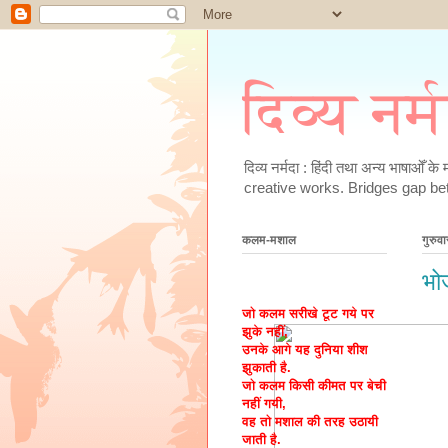
दिव्य नर्
दिव्य नर्मदा : हिंदी तथा अन्य भाषाओँ 
creative works. Bridges gap be
कलम-मशाल
गुरुव
भो
जो कलम सरीखे टूट गये पर
झुके नहीं,
उनके आगे यह दुनिया शीश
झुकाती है.
जो कलम किसी कीमत पर बेची
नहीं गयी,
वह तो मशाल की तरह उठायी
जाती है.