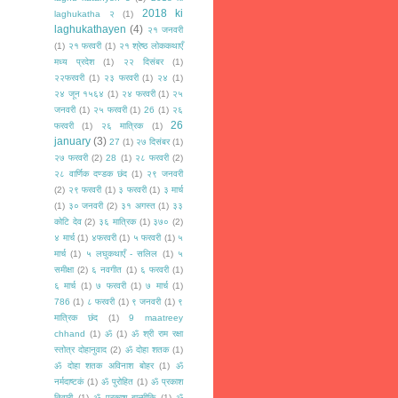
2018 ki
laghukatha २
(1)
laghukathayen
(4)
२१ जनवरी
(1)
२१ फरवरी
(1)
२१ श्रेष्ठ लोककथाएँ
मध्य प्रदेश
(1)
२२ दिसंबर
(1)
२२फरवरी
(1)
२३ फरवरी
(1)
२४
(1)
२४ जून १५६४
(1)
२४ फरवरी
(1)
२५
जनवरी
(1)
२५ फरवरी
(1)
26
(1)
२६
26
फरवरी
(1)
२६ मात्रिक
(1)
january
(3)
27
(1)
२७ दिसंबर
(1)
२७ फरवरी
(2)
28
(1)
२८ फरवरी
(2)
२८ वार्णिक दण्डक छंद
(1)
२९ जनवरी
(2)
२९ फरवरी
(1)
३ फरवरी
(1)
३ मार्च
(1)
३० जनवरी
(2)
३१ अगस्त
(1)
३३
कोटि देव
(2)
३६ मात्रिक
(1)
३७०
(2)
४ मार्च
(1)
४फरवरी
(1)
५ फरवरी
(1)
५
मार्च
(1)
५ लघुकथाएँ - सलिल
(1)
५
समीक्षा
(2)
६ नवगीत
(1)
६ फरवरी
(1)
६ मार्च
(1)
७ फरवरी
(1)
७ मार्च
(1)
786
(1)
८ फरवरी
(1)
९ जनवरी
(1)
९
मात्रिक छंद
(1)
9 maatreey
chhand
(1)
ॐ
(1)
ॐ श्री राम रक्षा
स्तोत्र दोहानुवाद
(2)
ॐ दोहा शतक
(1)
ॐ दोहा शतक अविनाश बोहर
(1)
ॐ
नर्मदाष्टकं
(1)
ॐ पुरोहित
(1)
ॐ प्रकाश
तिवारी
(1)
ॐ प्रकाश बाल्मीकि
(1)
ॐ