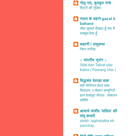
गोलू गाए, बुलबुल नाचे
मिट्टी की गुडिया
ग़ज़ल के बहाने-gazal k
bahane
जैसा तुमको दीखता हूँ क्या मैं
सचमुच वैसा हूँ
कहानी / लघुकथा
पेंशन तारीख
-: भारतीय भुजंग :-
Sifat dan Tabiat ular
kobra ( Pawang Ular )
सिद्धसंत देवरहा बाबा
श्री योगिराज देवरा बाबा
शिवालय, ए सेक्टर कम्युनिटी
हाल शाहपुरा भोपाल : संचालन
समिति
आचार्य संजीव 'सलिल' की
लघु कथाएँ
alekh: laghukatha ek
parichay