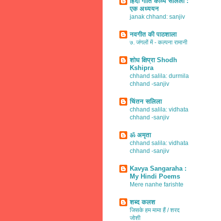
हिंदी गीति काव्य सलिला :
एक अध्ययन
janak chhand: sanjiv
नवगीत की पाठशाला
७. जंगलों में - कल्पना रामानी
शोध क्षिप्रा Shodh
Kshipra
chhand salila: durmila
chhand -sanjiv
चिंतन सलिला
chhand salila: vidhata
chhand -sanjiv
ॐ अमृता
chhand salila: vidhata
chhand -sanjiv
Kavya Sangaraha :
My Hindi Poems
Mere nanhe farishte
शब्द कलश
जिसके हम मामा हैं / शरद
जोशी