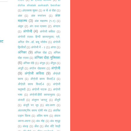
doha shatak avinash beohar
(1)
ॐप्रकाश शुक्ल
(1)
अ से अं दोहा
(1)
अंक
अंक
(1)
अंक मनरंजन
(1)
माहात्म्य
(3)
अंक माहात्म्य (१-९)
(1)
अंकुर
(2)
अंग तथा प्रकार
(2)
अंगदान
अंगरेजी
(4)
(1)
अंगरेजी कविता
(1)
अंगरेजी ग़ज़ल- हिन्दी काव्यानुवाद: प्रो.
स्ट
अनिल जैन -डॉ. बाबु जोसेफ
(1)
अंगरेजी
द्विपदियाँ
(1)
अंगरेजी में - २
(1)
अंगार
(1)
अंगिका
(9)
अंगिका दोहा
(2)
अंगिका
अंगिका दोहा मुक्तिका
दोहा ग़ज़ल
(1)
(6)
अंगिका दोहे
(1)
अंगूठा
(1)
अँगूठा
(1)
अंग्रेजी
अंगूठी
(1)
अंग्रेज दोहाकार
(1)
(9)
अंग्रेजी कविता
(9)
अँग्रेज़ी
काव्य
(1)
अँग्रेज़ी काव्य विधाएँ-3
(1)
अँग्रेज़ी काव्य विधाएँ-4
(1)
अंग्रेजी
चतुष्पदी
(1)
अंग्रेजी नाटक
(1)
अंग्रेजी
भाषा
(1)
अंग्रेजी-हिंदी काव्यानुवाद
(1)
अंजली
(1)
अंजुमन 'आरज़ू'
(1)
अँजुरी
(1)
अंजुरी भर धूप
(1)
अंतःकरण
(1)
अंतरराष्ट्रीय काव्य प्रेमी मंच
(1)
अंतरिक्ष
उड़ान दिवस
(1)
अंतिम सत्य
(1)
अंदाज
अपना-अपना
(1)
अंध मोह
(1)
अंध श्रद्धा
(1)
अंधड़
(1)
अँधा
(1)
अँधा बाँटे रेवड़ी