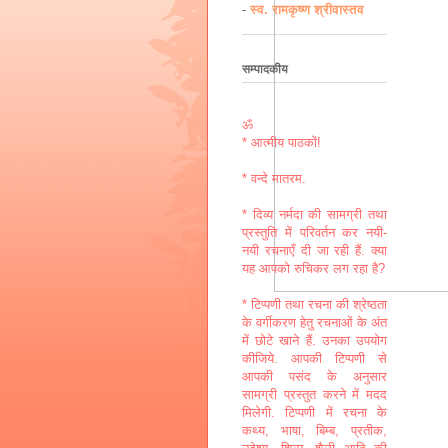
-
स्व. रामकृष्ण श्रीवास्तव
सम्पादकीय
ॐ
* आत्मीय पाठकों!
* वन्दे मातरम.
* दिव्य नर्मदा की सामग्री तथा
प्रस्तुति में परिवर्तन कर नयी-
नयी रचनाएँ दी जा रही हैं. क्या
यह आपको रुचिकर लग रहा है?
* टिप्पणी तथा रचना की श्रेष्ठता
के वर्गीकरण हेतु रचनाओं के अंत
में छोटे खाने हैं. उनका उपयोग
कीजिये. आपकी टिप्पणी से
आपकी पसंद के अनुसार
सामग्री प्रस्तुत करने में मदद
मिलेगी. टिप्पणी में रचना के
कथ्य, भाषा, बिम्ब, प्रतीक,