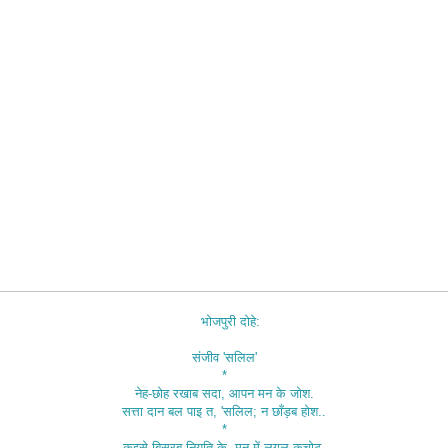
भोजपुरी दोहे:
संजीव 'सलिल'
*
नेह-छोह रखाब सदा, आपन मन के जोश.
सत्ता दान बल पाइ त, 'सलिल; न छाँड़ब होश..
*
कइसे बिसरब नियति के, मन में लगल कचोट.