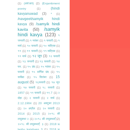
(1)
(अश'आर)
(2)
(Enjambment
(hindi
poetry
(1)
kavyanuwad
(3)
*
(1)
/navgeet/samyik hindi
/samyik hindi
kavya
(9)
/samyik
kavita
(50)
hindi kavya
(123)
१
जनवरी
(1)
१ नवंबर
(1)
१ फरवरी
(1)
१
मार्च
(1)
१० फरवरी
(1)
१० मात्रिक
(1)
११
(1)
११ फरवरी
(1)
११ मात्रिक
(1)
१२ जून
(3)
११ मार्च
(1)
१२ फरवरी
(1)
१३ जनवरी
(1)
१३ फरवरी
(1)
१४
फर.
(1)
१५ छंद
(1)
१५ नवंबर
(1)
१५
फरवरी
(1)
१५ वार्णिक छंद
(1)
१५
15
समीक्षा
(1)
१५ सितंबर
(1)
august
(5)
१६फरवरी
(1)
१७ जून
(1)
१७ फरवरी
(1)
१८ फरवरी
(1)
1857
(1)
१९ फरवरी
(1)
१९.7
(1)
२
दोहा
(1)
२ फरवरी
(1)
२ मार्च
(1)
2.12.1984
(1)
20 अक्टूबर 2013
(1)
२० अप्रैल
(1)
२० फरवरी
(1)
2014
(1)
2015
(1)
२०१८ की
लघुकथा २
(1)
२०१८ की लघुकथाएँ
(2)
२०१८ की लघुकथाएँ: ३
(1)
2018 ki
laghu katahyen 3
(1)
2018 ki