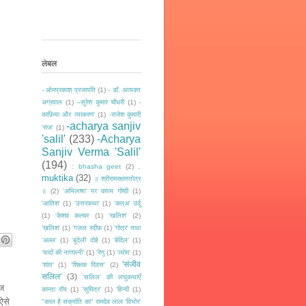
लेबल
- ओमप्रकाश प्रजापति
(1)
- डॉ. अव्यक्त
अग्रवाल
(1)
--सुरेश कुमार चौधरी
(1)
-
काफ़िया और व्याकरण'
(1)
-राजेश कुमारी
-acharya sanjiv
‘राज‘
(1)
'salil'
(233)
-Acharya
Sanjiv Verma 'Salil'
(194)
.
: bhasha geet
(2)
muktika
(32)
॥ श्रीरामरक्षास्तोत्र
॥
(2)
'अभिलाषा' पर काव्य गोष्ठी
(1)
'आतिश'
(1)
'उत्तरकथा'
(1)
'कत्अ' उर्दू
(1)
'केशव कल्चर
(1)
'खलिश'
(2)
’ख़लिश'
(1)
'गज़ल रदीफ़
(1)
'गोत्र' तथा
'अल्ल'
(1)
'बुंदेली दोहे
(1)
'बेदिल'
(1)
‘यादों की नागफनी’
(1)
'रेणु
(1)
'व्योम'
(1)
'संजीव
'शांत'
(1)
'शिक्षक दिवस'
(2)
सलिल'
(3)
'सलिल' की लघुकथाएँ
ाज
कान्ता रॉय
(1)
'सुमित्र'
(1)
‘हिन्दी
(1)
 ऐसे
"काल है संक्रांति का" रामदेव लाल 'विभोर'