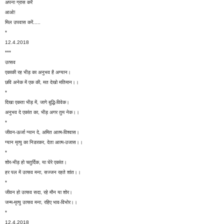
अपना ग्रास करें
आओ!
मिल उपवास करें.....
*
12.4.2018
***
उत्सव
एकाकी रह भीड़ का अनुभव है अग्यान।
छवि अनेक में एक की, मत देखो मतिमान।।
*
दिखा एकता भीड़ में, जागे बुद्धि-विवेक।
अनुभव दे एकांत का, भीड़ अगर तुम नेक।।
*
जीवन-ऊर्जा ग्यान दे, अमित आत्म-विश्वास।
ग्यान मृत्यु का निडरकर, देता आत्म-उजास।।
*
शोर-भीड़ हो चतुर्दिक, या घेरे एकांत।
हर पल में उत्सव मना, सज्जन रहते शांत।।
*
जीवन हो उत्सव सदा, रहे मौन या शोर।
जन्म-मृत्यु उत्सव मना, रहिए भाव-विभोर।।
*
12.4.2018