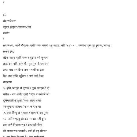
*
ॐ
छंद सलिला:
दृढ़पद (दृढ़पत/उपमान) छंद
संजीव
*
छंद-लक्षण: जाति रौद्राक, प्रति चरण मात्रा २३ मात्रा, यति १३ - १०, चरणान्त गुरु गुरु (यगण, मगण) ।
लक्षण छंद:
तेईस मात्रा प्रति चरण / दृढ़पद रचें सुजान
तेरह-दस यति अन्त में / गुरु गुरु- है उपमान
कथ्य भाव रस बिम्ब लय / तत्वों का एका
दिल तक सीधे पहुँचता / लगा नहीं टेका
उदाहरण:
१. हरि! अवगुण से दूरकर / कुछ सद्गुण दे दो
भक्ति - भाव अर्पित तुम्हें / दिक् न करो ले लो
दुनियादारी से हुआ / तंग- शरण आया-
एक तुम्हारा आसरा / साथ न दे साया
२. स्वेद बिन्दु से नहाकर / श्रम से कर पूजा
फल अर्पित प्रभु को करे / भक्त नहीं दूजा
काम करो निष्काम सब / बतलाती गीता
जो आत्मा सच जानती / क्यों हो वह भीता?