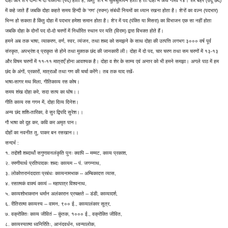
दोहा और शे'र दोनों में दो पंक्तियाँ (पद) होती हैं, किंतु 'शे'र में चुलबुलापन होता है तो दोहा में अर्थ गौरव'१४। शेर बहर (उर्दू छंद)
में कहे जाते हैं जबकि दोहा कहते समय हिन्दी के 'गण' (रुक्न) संबंधी नियमों का ध्यान रखना होता है। शे'रों का वज़्न (पदभार)
भिन्न हो सकता है किंतु दोहा में पदभार हमेशा समान होता है। शे'र में पद (पंक्ति या मिसरा) का विभाजन एक सा नहीं होता
जबकि दोहा के दोनों पद दो-दो चरणों में निर्धारित स्थान पर यति (विराम) द्वारा विभक्त होते हैं।
हमने अब तक भाषा, व्याकरण, वर्ण, स्वर, व्यंजन, तथा शब्द को समझने के साथ दोहा की उत्पत्ति लगभग ३००० वर्ष पूर्व
संस्कृत, अपभ्रंश व् प्राकृत से होने तथा मुक्तक छंद की जानकारी ली। दोहा में दो पद, चार चरण तथा सम चरणों में १३-१३
और विषम चरणों में ११-११ मात्राएँ होना आवश्यक है। दोहा व शेर के साम्य एवं अन्तर को भी हमने समझा। अगले पाठ में हम
छंद के अंगों, प्रकारों, मात्राओं तथा गण की चर्चा करेंगे। तब तक याद रखें-
भाषा-सागर मथ मिला, गीतिकाव्य रस कोष।
समय शंख दोहा करे, सदा सत्य का घोष।।
गीति काव्य रस गगन में, दोहा दिव्य दिनेश।
अन्य छंद शशि-तारिका, वे सुर द्विपदि सुरेश।।
गौ भाषा को दूह कर, कवि कर अमृत पान।
दोहों का नवनीत तू, पाकर बन रसखान।।
सन्दर्भ :
१. तद्दोशौ शब्दार्थो सगुणावनलंकृति पुनः क्वापि -- मम्मट, काव्य प्रकाश,
२. रमणीयार्थ प्रतिपादकः शब्दः काव्यम -- पं. जगन्नाथ,
३. लोकोत्तरानंददाता प्रबंधः काव्यनामभाक -- अम्बिकादत्त व्यास,
४. रसात्मकं वाक्यं काव्यं -- महापात्र विश्वनाथ,
५. काव्यशोभाकरान धर्मान अलंकारान प्रचक्षते -- डंडी, काव्यादर्श,
६. रीतिरात्मा काव्यस्य -- वामन, ९०० ई., काव्यालंकार सूत्र,
७. वक्रोक्तिः काव्य जीवितं -- कुंतक, १००० ई., वक्रोक्ति जीवित,
८. काव्यस्यात्मा ध्वनिरितिः, आनंदवर्धन, ध्वन्यालोक,