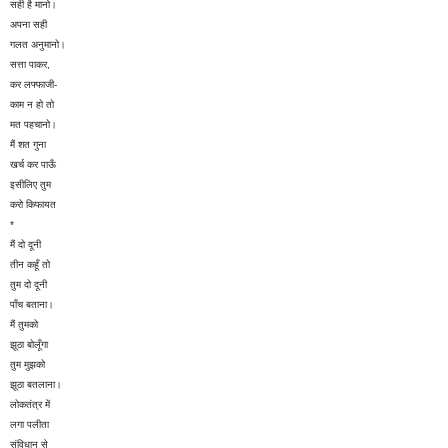
सही है मानो।
अपना सही
गलत अनुमानो।
सत्ता पाकर,
कर लफ्फाजी-
काम न हो तो
मत पहचानो।
मैं शत गुना
खर्च कर पाऊँ
इसीलिए तुम
करो किफायत
*
मैं दो दूनी
तीन कहूँ तो
तुम दो दूनी
पाँच बताना।
मैं तुमको
झूठा बोलूँगा
तुम मुझको
झूठा बतलाना।
लोकतंत्र में
लगा पलीता
संविधान से