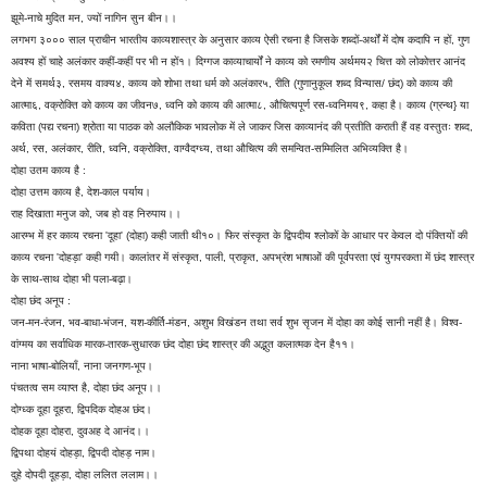
झूमे-नाचे मुदित मन, ज्यों नागिन सुन बीन।।
लगभग ३००० साल प्राचीन भारतीय काव्यशास्त्र के अनुसार काव्य ऐसी रचना है जिसके शब्दों-अर्थों में दोष कदापि न हों, गुण
अवश्य हों चाहे अलंकार कहीं-कहीं पर भी न हों१। दिग्गज काव्याचार्यों ने काव्य को रमणीय अर्थमय२ चित्त को लोकोत्तर आनंद
देने में समर्थ३, रसमय वाक्य४, काव्य को शोभा तथा धर्म को अलंकार५, रीति (गुणानुकूल शब्द विन्यास/ छंद) को काव्य की
आत्मा६, वक्रोक्ति को काव्य का जीवन७, ध्वनि को काव्य की आत्मा८, औचित्यपूर्ण रस-ध्वनिमय९, कहा है। काव्य (ग्रन्थ} या
कविता (पद्य रचना) श्रोता या पाठक को अलौकिक भावलोक में ले जाकर जिस काव्यानंद की प्रतीति कराती हैं वह वस्तुतः शब्द,
अर्थ, रस, अलंकार, रीति, ध्वनि, वक्रोक्ति, वाग्वैदग्ध्य, तथा औचित्य की समन्वित-सम्मिलित अभिव्यक्ति है।
दोहा उतम काव्य है :
दोहा उत्तम काव्य है, देश-काल पर्याय।
राह दिखाता मनुज को, जब हो वह निरुपाय।।
आरम्भ में हर काव्य रचना 'दूहा' (दोहा) कही जाती थी१०। फिर संस्कृत के द्विपदीय श्लोकों के आधार पर केवल दो पंक्तियों की
काव्य रचना 'दोहड़ा' कही गयी। कालांतर में संस्कृत, पाली, प्राकृत, अपभ्रंश भाषाओं की पूर्वपरता एवं युगपरकता में छंद शास्त्र
के साथ-साथ दोहा भी पला-बढ़ा।
दोहा छंद अनूप :
जन-मन-रंजन, भव-बाधा-भंजन, यश-कीर्ति-मंडन, अशुभ विखंडन तथा सर्व शुभ सृजन में दोहा का कोई सानी नहीं है। विश्व-
वांग्मय का सर्वाधिक मारक-तारक-सुधारक छंद दोहा छंद शास्त्र की अद्भुत कलात्मक देन है११।
नाना भाषा-बोलियाँ, नाना जनगण-भूप।
पंचतत्व सम व्याप्त है, दोहा छंद अनूप।।
दोग्ध्क दूहा दूहरा, द्विपदिक दोहअ छंद।
दोहक दूहा दोहरा, दुवअह दे आनंद।।
द्विपथा दोहयं दोहड़ा, द्विपदी दोहड़ नाम।
दुहे दोपदी दूहड़ा, दोहा ललित ललाम।।