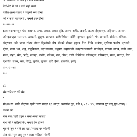
३. राम-सिया के रूप हैं / सच मानो बच्चे
बेटी-बेटे में करें / फर्क नहीं सच्चे
शक्ति-लक्ष्मी-शारदा / प्रकृति रूप तीनो
जो न सत्य पहचानते / उनसे हक़ छीनो
*********
(अब तक प्रस्तुत छंद: अखण्ड, अग्र, अचल, अचल धृति, अरुण, अहीर, आर्द्रा, आल्हा, इंद्रवज्रा, उड़ियाना, उपमान,
उपेन्द्रवज्रा, उल्लाला, एकावली, कुकुभ, कज्जल, कामिनीमोहन, कीर्ति, कुण्डल, कुडंली, गंग, घनाक्षरी, चौबोला, चंडिका,
चंद्रायण, छवि, जाया, तांडव, तोमर, त्रिलोकी, दीप, दीपकी, दोधक, दृढ़पद, नित, निधि, प्लवंगम्, प्रतिभा, प्रदोष, प्रभाती,
प्रेमा, बाला, भव, भानु, मंजुतिलका, मदनअवतार, मधुभार, मधुमालती, मनहरण घनाक्षरी, मनमोहन, मनोरम, मानव, माली, माया,
माला, मोहन, योग, ऋद्धि, रसामृत, राजीव, राधिका, रामा, लीला, वाणी, विशेषिका, शक्तिपूजा, शशिवदना, शाला, शास्त्र, शिव,
शुभगति, सरस, सार, सिद्धि, सुगति, सुजान, हरि, हेमंत, हंसगति, हंसी)
४-५-२०१४
***
ॐ
छंद सलिला: हरि छंद
*
छंद-लक्षण: जाति रौद्राक, प्रति चरण मात्रा २३ मात्रा, चरणारंभ गुरु, यति ६ - ६ - ११, चरणान्त गुरु लघु गुरु (रगण) ।
लक्षण छंद:
रास रचा / हरि तेइस / सखा-सखी खेलते
राधा की / सखियों के / नखरे हँस झेलते
गुरु से शुरु / यति छह-छह / ग्यारह पर सोहती
अंत रहे / गुरु लघु गुरु / कला 'सलिल' मोहती