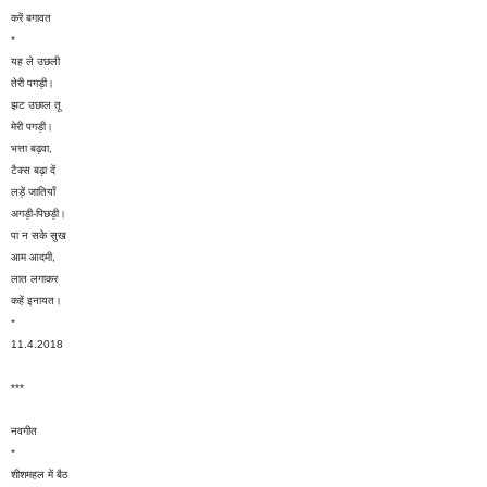
करें बगावत
*
यह ले उछली
तेरी पगड़ी।
झट उछाल तू
मेरी पगड़ी।
भत्ता बढ़वा,
टैक्स बढ़ा दें
लड़ें जातियाँ
अगड़ी-पिछड़ी।
पा न सके सुख
आम आदमी,
लात लगाकर
कहें इनायत।
*
11.4.2018
***
नवगीत
*
शीशमहल में बैठ