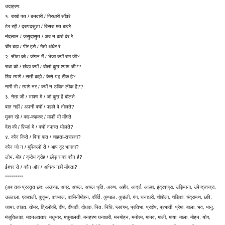
उदाहरण:
१. राखो पत / बनवारी / गिरधारी साँवरे
टेर रही / द्रुपदसुता / बिसरा मत बावरे
नंदलाल / जसुदासुत / अब न करो देर रे
चीर बढ़ा / पीर हरो / मेटो अंधेर रे
२. सीता को / जंगल में / भेजा क्यों राम जी?
राधा को / छोड़ा क्यों / बोलो कुछ श्याम जी??
शिव त्यागें / सती कहो / कैसे यह ठीक है?
नारी भी / त्यागे नर / क्यों न उचित लीक है??
३. नेता जी / भाषण में / जो कुछ है बोलते
बात नहीं / अपनी क्यों / पहले वे तोलते?
मुकर रहे / कह-कहकर / माफी भी माँगते
देश की / फ़िज़ां में / क्यों नफरत घोलते?
४. कौन किसे / बिना बात / चाहता-सराहता?
कौन जो न / मुश्किलों से / आप दूर भागता?
लोभ, मोह / क्रोध द्रोह / छोड़ सका कौन है?
ईश्वर से / कौन और / अधिक नहीं माँगता?
*********
(अब तक प्रस्तुत छंद: अखण्ड, अग्र, अचल, अचल धृति, अरुण, अहीर, आर्द्रा, आल्हा, इंद्रवज्रा, उड़ियाना, उपेन्द्रवज्रा,
उल्लाला, एकावली, कुकुभ, कज्जल, कामिनीमोहन, कीर्ति, कुण्डल, कुडंली, गंग, घनाक्षरी, चौबोला, चंडिका, चंद्रायण, छवि,
जाया, तांडव, तोमर, त्रिलोकी, दीप, दीपकी, दोधक, नित, निधि, प्लवंगम्, प्रतिभा, प्रदोष, प्रभाती, प्रेमा, बाला, भव, भानु,
मंजुतिलका, मदनअवतार, मधुभार, मधुमालती, मनहरण घनाक्षरी, मनमोहन, मनोरम, मानव, माली, माया, माला, मोहन, योग,