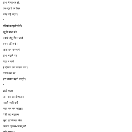
हाथ में पत्थर ले,
एक-दूसरे का सिर
फोड़ रहे चतुरे।
*
गौरैयौं के प्रतिनिधि
खूनी बाज बने।
स्वार्थ हेतु मिल जाते
वरना रहें तने।
आसमान कब्जाने
हाथ बढ़ाने पर
देख न पाते
हैं दीमक लग सड़क तने।
कागा मन पर
हंस वसन पहने ससुरे।
*
कंठी माला
राम नाम का दोशाला।
फतवे जारी करें
काम कर-कर काला।
पेशी बढ़ा-बढ़ाकर
लूट मुवक्किल नित
लड़वा जुम्मन-अलगू को