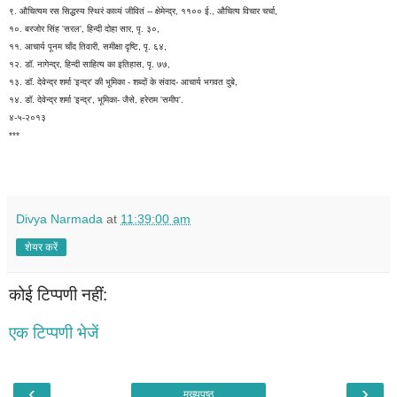
९. औचित्यम रस सिद्धस्य स्थिरं काव्यं जीवितं -- क्षेमेन्द्र, ११०० ई., औचित्य विचार चर्चा,
१०. बरजोर सिंह 'सरल', हिन्दी दोहा सार, पृ. ३०,
११. आचार्य पूनम चाँद तिवारी, समीक्षा दृष्टि, पृ. ६४,
१२. डॉ. नागेन्द्र, हिन्दी साहित्य का इतिहास, पृ. ७७,
१३. डॉ. देवेन्द्र शर्मा 'इन्द्र' की भूमिका - शब्दों के संवाद- आचार्य भगवत दुबे,
१४. डॉ. देवेन्द्र शर्मा 'इन्द्र', भूमिका- जैसे, हरेराम 'समीप'.
४-५-२०१३
***
Divya Narmada
at
11:39:00 am
शेयर करें
कोई टिप्पणी नहीं:
एक टिप्पणी भेजें
‹
›
मुख्यपृष्ठ