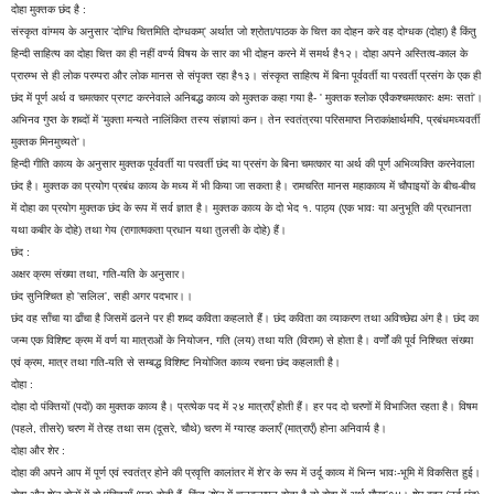
दोहा मुक्तक छंद है :
संस्कृत वांग्मय के अनुसार 'दोग्धि चित्तमिति दोग्धकम्' अर्थात जो श्रोता/पाठक के चित्त का दोहन करे वह दोग्धक (दोहा) है किंतु
हिन्दी साहित्य का दोहा चित्त का ही नहीं वर्ण्य विषय के सार का भी दोहन करने में समर्थ है१२। दोहा अपने अस्तित्व-काल के
प्रारम्भ से ही लोक परम्परा और लोक मानस से संपृक्त रहा है१३। संस्कृत साहित्य में बिना पूर्ववर्ती या परवर्ती प्रसंग के एक ही
छंद में पूर्ण अर्थ व चमत्कार प्रगट करनेवाले अनिबद्ध काव्य को मुक्तक कहा गया है- ' मुक्तक श्लोक एवैकश्चमत्कारः क्षमः सतां'।
अभिनव गुप्त के शब्दों में 'मुक्ता मन्यते नालिंकित तस्य संज्ञायां कन। तेन स्वतंत्रया परिसमाप्त निराकांक्षार्थमपि, प्रबंधमध्यवर्ती
मुक्तक मिनमुच्यते'।
हिन्दी गीति काव्य के अनुसार मुक्तक पूर्ववर्ती या परवर्ती छंद या प्रसंग के बिना चमत्कार या अर्थ की पूर्ण अभिव्यक्ति करनेवाला
छंद है। मुक्तक का प्रयोग प्रबंध काव्य के मध्य में भी किया जा सकता है। रामचरित मानस महाकाव्य में चौपाइयों के बीच-बीच
में दोहा का प्रयोग मुक्तक छंद के रूप में सर्व ज्ञात है। मुक्तक काव्य के दो भेद १. पाठ्य (एक भावः या अनुभूति की प्रधानता
यथा कबीर के दोहे) तथा गेय (रागात्मकता प्रधान यथा तुलसी के दोहे) हैं।
छंद :
अक्षर क्रम संख्या तथा, गति-यति के अनुसार।
छंद सुनिश्चित हो 'सलिल', सही अगर पदभार।।
छंद वह साँचा या ढाँचा है जिसमें ढलने पर ही शब्द कविता कहलाते हैं। छंद कविता का व्याकरण तथा अविच्छेद्य अंग है। छंद का
जन्म एक विशिष्ट क्रम में वर्ण या मात्राओं के नियोजन, गति (लय) तथा यति (विराम) से होता है। वर्णों की पूर्व निश्चित संख्या
एवं क्रम, मात्र तथा गति-यति से सम्बद्ध विशिष्ट नियोजित काव्य रचना छंद कहलाती है।
दोहा :
दोहा दो पंक्तियों (पदों) का मुक्तक काव्य है। प्रत्येक पद में २४ मात्राएँ होती हैं। हर पद दो चरणों में विभाजित रहता है। विषम
(पहले, तीसरे) चरण में तेरह तथा सम (दूसरे, चौथे) चरण में ग्यारह कलाएँ (मात्राएँ) होना अनिवार्य है।
दोहा और शेर :
दोहा की अपने आप में पूर्ण एवं स्वतंत्र होने की प्रवृत्ति कालांतर में शे'र के रूप में उर्दू काव्य में भिन्न भावः-भूमि में विकसित हुई।