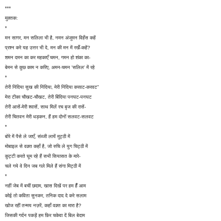
***
मुक्तक:
*
मन सागर, मन सलिला भी है, नमन अंजुमन विहँस कहें
प्रश्न करे यह उत्तर भी दे, मन की मन में रखेँ-कहें?
शमन दमन का कर महकाएँ चमन, गमन हो शंका का-
बेमन से कुछ काम न करिए, अमन-चमन 'सलिल' में रहे
*
तेरी निंदिया सुख की निंदिया, मेरी निंदिया करवट-करवट”
मेरा टीका चौखट-चौखट, तेरी बिंदिया पनघट-पनघट
तेरी आसें-मेरी श्वासें, साथ मिलें रच बृज की रासें-
तेरी चितवन मेरी धड़कन, हैं हम दोनों सलवट-सलवट
*
बोरे में पैसे ले जाएँ, संब्जी लायें मुट्ठी में
मोबाइल से वक़्त कहाँ है, जो रुचि ले युग चिट्ठी में
कुट्टी करते घूम रहे हैं सभी सियासत के मारे-
चले गये वे दिन जब गले मिले हैं संगा मिट्ठी में
*
नहीं जेब में बचीं छदाम, खास दिखें पर हम हैँ आम
कोई तो कविता सुनकर, तनिक दाद दे करे सलाम
खोज रहीं तन्मय नज़रें, कहाँ वक़्त का मारा है?
जिसकी गर्दन पकड़ें हम फ़िर चकेवा दें बिल बेदाम