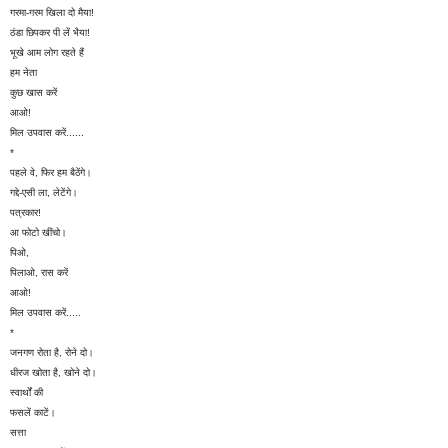
गरमा-गरम खिला दो मैया!
ठंडा छिपकर पी लें भैया!
भूखे आम लोग रहते हैं
हम नेता
कुछ खास करें
आओ!
मिल उपवास करें......
*
पहले वे, फिर हम बैठेंगे।
गद्दे-एसी ला, लेटेंगे।
पत्रकार!
आ फोटो खींचो।
पिओ,
पिलाओ, रास करें
आओ!
मिल उपवास करें.....
*
जनगण रोता है, रोने दो।
धीरज खोता है, खोने दो।
स्वार्थों की
फसलें काटें।
सत्ता