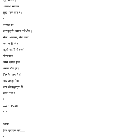
लूटें खाला।
अपराधी नायक
छूटें, जाते हज रे।
*
सरहद पर
सर हद से ज्यादा कटे-गिरे।
नेता, अफसर, सेठ-तनय
क्या कभी मरे?
भूखी-प्यासी गौ मरती
गौशाला में
व्यर्थ झगड़े झंडे
भगवा और हरे।
जिनके पाला वे ही
भार समझ मैया-
बापू को वृद्धाश्रम में
जाते तज रे।
*
12.4.2018
***
आओ!
मिल उपवास करें.....
*