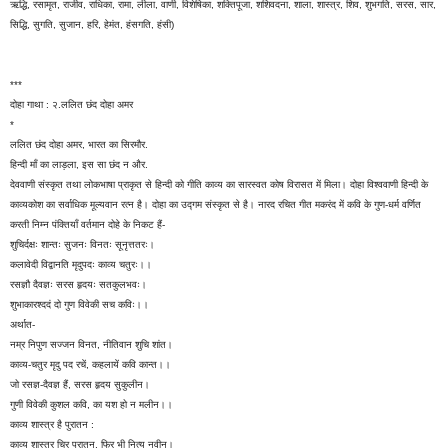
ऋद्धि, रसामृत, राजीव, राधिका, रामा, लीला, वाणी, विशेषिका, शक्तिपूजा, शशिवदना, शाला, शास्त्र, शिव, शुभगति, सरस, सार,
सिद्धि, सुगति, सुजान, हरि, हेमंत, हंसगति, हंसी)
***
दोहा गाथा : २.ललित छंद दोहा अमर
*
ललित छंद दोहा अमर, भारत का सिरमौर.
हिन्दी माँ का लाड़ला, इस सा छंद न और.
देववाणी संस्कृत तथा लोकभाषा प्राकृत से हिन्दी को गीति काव्य का सारस्वत कोष विरासत में मिला। दोहा विश्ववाणी हिन्दी के
काव्यकोश का सर्वाधिक मूल्यवान रत्न है। दोहा का उद्गम संस्कृत से है। नारद रचित गीत मकरंद में कवि के गुण-धर्म वर्णित
करती निम्न पंक्तियाँ वर्तमान दोहे के निकट हैं-
शुचिर्दक्षः शान्तः सुजनः विनतः सूनृत्ततरः।
कलावेदी विद्वानति मृदुपदः काव्य चतुरः।।
रसज्ञौ दैवज्ञः सरस हृदयः सतकुलभवः।
शुभाकारश्ददं दो गुण विवेकी सच कविः।।
अर्थात-
नम्र निपुण सज्जन विनत, नीतिवान शुचि शांत।
काव्य-चतुर मृदु पद रचें, कहलायें कवि कान्त।।
जो रसज्ञ-दैवज्ञ हैं, सरस हृदय सुकुलीन।
गुणी विवेकी कुशल कवि, का यश हो न मलीन।।
काव्य शास्त्र है पुरातन :
काव्य शास्त्र चिर पुरातन, फिर भी नित्य नवीन।