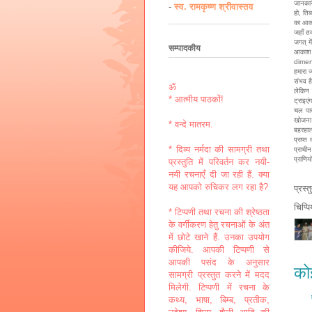
जानकार
-
स्व. रामकृष्ण श्रीवास्तव
हो, तिब
का आका
जहाँ तक
जगत् मे
सम्पादकीय
आकाश 
dimen
हमारा 
संभव है
ॐ
लेकिन 
* आत्मीय पाठकों!
ट्राइए
चल पाय
खोजना
* वन्दे मातरम.
बहरहाल 
प्राप्त
* दिव्य नर्मदा की सामग्री तथा
प्राचीन
प्राणिय
प्रस्तुति में परिवर्तन कर नयी-
नयी रचनाएँ दी जा रही हैं. क्या
यह आपको रुचिकर लग रहा है?
प्रस्
चिप्प
* टिप्पणी तथा रचना की श्रेष्ठता
के वर्गीकरण हेतु रचनाओं के अंत
में छोटे खाने हैं. उनका उपयोग
कीजिये. आपकी टिप्पणी से
आपकी पसंद के अनुसार
कोई
सामग्री प्रस्तुत करने में मदद
मिलेगी. टिप्पणी में रचना के
कथ्य, भाषा, बिम्ब, प्रतीक,