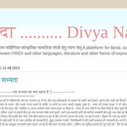
मदा .......... Divya
के मध्य साहित्यिक-सांस्कृतिक-सामाजिक संपर्क हेतु रचना सेतु A plateform for literal, 
tween HINDI and other languages, literature and other forms of expre
ार, 31 मई 2023
 सभ्यता
------------:मय सभ्यता का क्या रहस्य है ?:-------------------
*******************************
छ वर्षों में भविष्यवाणी और मय सभ्यता पर टी वी और पत्र-पत्रिकाओं के माध्यम से काफी चर्चा देखने, सुनने और पढ़ने को मिलती 
यता के रहस्य और उनके गणना करने के तरीके पर लोगों का ध्यान काफी आकृष्ट हुआ है। भारत की प्रखर प्रज्ञा ने भी अंतर
ग से योग-तंत्र और ज्योतिष पर अपना अन्वेषण कार्य समय-समय पर किया है। भारत से अन्य देशों में यह विद्या फैली है--ऐसा सुधी विद्
 लेकिन भारत से हज़ारों मील दूर माया सभ्यता कैसे फली-फूली, उन्हें ग्रह-नक्षत्रों आदि की सटीक जानकारी कैसे हुई--यह शोध का व
विज्ञान दिन-प्रति-दिन नित नयी खोज करता जा रहा है और नये-नये आयाम को करता जा रहा है स्पर्श। विज्ञान के पास वह सारी
 है--चाहे पृथ्वी से परे गहन अंतरिक्ष की जानकारी हो, सुदूर आकाश गंगाओं, निहारिकाओं में होने वाली हलचल की जानकारी हो--अपनी
ओं से वह सबकुछ जानकारी प्राप्त करता जा रहा है और आगे भी करता रहेगा। लेकिन यह सुविधा हज़ारों वर्ष पूर्व नहीं थी। फिर भी 