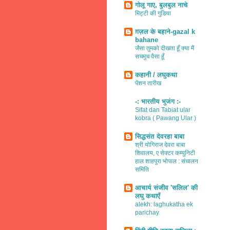
गोलू गाए, बुलबुल नाचे
मिट्टी की गुडिया
ग़ज़ल के बहाने-gazal k
bahane
जैसा तुमको दीखता हूँ क्या मैं
सचमुच वैसा हूँ
कहानी / लघुकथा
पेंशन तारीख
-: भारतीय भुजंग :-
Sifat dan Tabiat ular
kobra ( Pawang Ular )
सिद्धसंत देवरहा बाबा
श्री योगिराज देवरा बाबा
शिवालय, ए सेक्टर कम्युनिटी
हाल शाहपुरा भोपाल : संचालन
समिति
आचार्य संजीव 'सलिल' की
लघु कथाएँ
alekh: laghukatha ek
parichay