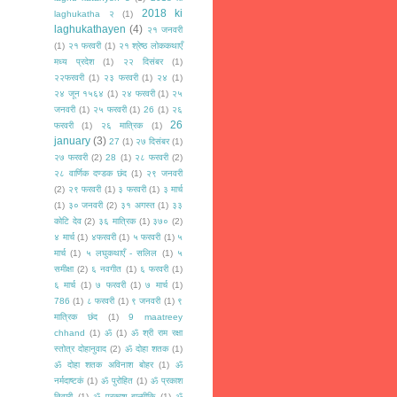
2018 ki
laghukatha २
(1)
laghukathayen
(4)
२१ जनवरी
(1)
२१ फरवरी
(1)
२१ श्रेष्ठ लोककथाएँ
मध्य प्रदेश
(1)
२२ दिसंबर
(1)
२२फरवरी
(1)
२३ फरवरी
(1)
२४
(1)
२४ जून १५६४
(1)
२४ फरवरी
(1)
२५
जनवरी
(1)
२५ फरवरी
(1)
26
(1)
२६
26
फरवरी
(1)
२६ मात्रिक
(1)
january
(3)
27
(1)
२७ दिसंबर
(1)
२७ फरवरी
(2)
28
(1)
२८ फरवरी
(2)
२८ वार्णिक दण्डक छंद
(1)
२९ जनवरी
(2)
२९ फरवरी
(1)
३ फरवरी
(1)
३ मार्च
(1)
३० जनवरी
(2)
३१ अगस्त
(1)
३३
कोटि देव
(2)
३६ मात्रिक
(1)
३७०
(2)
४ मार्च
(1)
४फरवरी
(1)
५ फरवरी
(1)
५
मार्च
(1)
५ लघुकथाएँ - सलिल
(1)
५
समीक्षा
(2)
६ नवगीत
(1)
६ फरवरी
(1)
६ मार्च
(1)
७ फरवरी
(1)
७ मार्च
(1)
786
(1)
८ फरवरी
(1)
९ जनवरी
(1)
९
मात्रिक छंद
(1)
9 maatreey
chhand
(1)
ॐ
(1)
ॐ श्री राम रक्षा
स्तोत्र दोहानुवाद
(2)
ॐ दोहा शतक
(1)
ॐ दोहा शतक अविनाश बोहर
(1)
ॐ
नर्मदाष्टकं
(1)
ॐ पुरोहित
(1)
ॐ प्रकाश
तिवारी
(1)
ॐ प्रकाश बाल्मीकि
(1)
ॐ