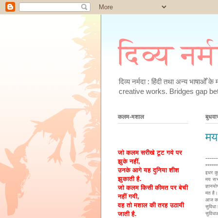
दिव्य नर्
दिव्य नर्मदा : हिंदी तथा अन्य भाषाओँ 
creative works. Bridges gap be
कलम-मशाल
बुधव
मय
जो कलम सरीखे टूट गये पर
-----
झुके नहीं,
******
उनके आगे यह दुनिया शीश
इधर कु
झुकाती है.
मय सभ्
ज्ञानयो
जो कलम किसी कीमत पर बेची
मत है।
नहीं गयी,
आज का 
वह तो मशाल की तरह उठायी
सुविधा
जाती है.
सुविधा