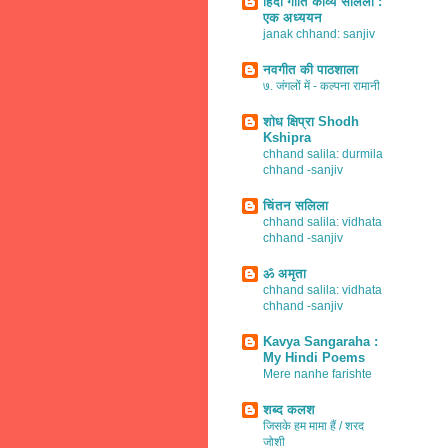
हिंदी गीति काव्य सलिला :
एक अध्ययन
janak chhand: sanjiv
नवगीत की पाठशाला
७. जंगलों में - कल्पना रामानी
शोध क्षिप्रा Shodh
Kshipra
chhand salila: durmila
chhand -sanjiv
चिंतन सलिला
chhand salila: vidhata
chhand -sanjiv
ॐ अमृता
chhand salila: vidhata
chhand -sanjiv
Kavya Sangaraha :
My Hindi Poems
Mere nanhe farishte
शब्द कलश
जिसके हम मामा हैं / शरद
जोशी