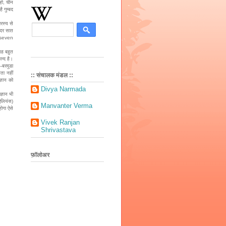
हो, चीन
ै गुम्बद
मरस्य से
अंदर सात
(seven
यह बहुत
मन्द है।
-बरमूडा
ता नहीं
:: संचालक मंडल ::
्ञान को
Divya Narmada
ज्ञान भी
(एलियंस)
Manvanter Verma
होगा ऐसे
Vivek Ranjan
Shrivastava
फ़ॉलोअर