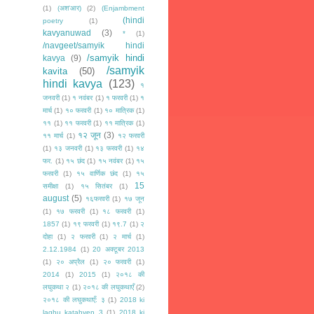
(1)
(अश'आर)
(2)
(Enjambment
(hindi
poetry
(1)
kavyanuwad
(3)
*
(1)
/navgeet/samyik hindi
/samyik hindi
kavya
(9)
/samyik
kavita
(50)
hindi kavya
(123)
१
जनवरी
(1)
१ नवंबर
(1)
१ फरवरी
(1)
१
मार्च
(1)
१० फरवरी
(1)
१० मात्रिक
(1)
११
(1)
११ फरवरी
(1)
११ मात्रिक
(1)
१२ जून
(3)
११ मार्च
(1)
१२ फरवरी
(1)
१३ जनवरी
(1)
१३ फरवरी
(1)
१४
फर.
(1)
१५ छंद
(1)
१५ नवंबर
(1)
१५
फरवरी
(1)
१५ वार्णिक छंद
(1)
१५
15
समीक्षा
(1)
१५ सितंबर
(1)
august
(5)
१६फरवरी
(1)
१७ जून
(1)
१७ फरवरी
(1)
१८ फरवरी
(1)
1857
(1)
१९ फरवरी
(1)
१९.7
(1)
२
दोहा
(1)
२ फरवरी
(1)
२ मार्च
(1)
2.12.1984
(1)
20 अक्टूबर 2013
(1)
२० अप्रैल
(1)
२० फरवरी
(1)
2014
(1)
2015
(1)
२०१८ की
लघुकथा २
(1)
२०१८ की लघुकथाएँ
(2)
२०१८ की लघुकथाएँ: ३
(1)
2018 ki
laghu katahyen 3
(1)
2018 ki