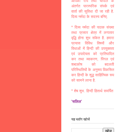
आपकी राय तथा चौपाल के
अंतर्गत पारस्परिक संपर्क एवं
वार्ता की सुविधा दी जा रही है.
दिव्य नर्मदा के सदस्य बनिए.
* दिव्य नर्मदा की पाठक संख्या
तथा प्रसार क्षेत्र में लगातार
वृद्धि होना शुभ संकेत है. हमारा
प्रयास विविध विषयों और
विधाओं में हिन्दी की उपयुक्तता
एवं उपादेयता को प्रतिपादित
कर तथा व्याकरण, पिंगल एवं
शब्दकोष को बदलती
परिस्थितियों के अनुरूप विकसित
कर हिन्दी के शुद्ध साहित्यिक रूप
को सामने लाना है.
* शेष शुभ. हिन्दी हितार्थ समर्पित
'सलिल'
यह ब्लॉग खोजें