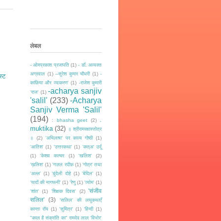
लेबल
- ओमप्रकाश प्रजापति
(1)
- डॉ. अव्यक्त
अग्रवाल
(1)
--सुरेश कुमार चौधरी
(1)
-
स्ट
काफ़िया और व्याकरण'
(1)
-राजेश कुमारी
-acharya sanjiv
‘राज‘
(1)
'salil'
(233)
-Acharya
Sanjiv Verma 'Salil'
(194)
.
: bhasha geet
(2)
muktika
(32)
॥ श्रीरामरक्षास्तोत्र
॥
(2)
'अभिलाषा' पर काव्य गोष्ठी
(1)
'आतिश'
(1)
'उत्तरकथा'
(1)
'कत्अ' उर्दू
(1)
'केशव कल्चर
(1)
'खलिश'
(2)
’ख़लिश'
(1)
'गज़ल रदीफ़
(1)
'गोत्र' तथा
'अल्ल'
(1)
'बुंदेली दोहे
(1)
'बेदिल'
(1)
‘यादों की नागफनी’
(1)
'रेणु
(1)
'व्योम'
(1)
'संजीव
'शांत'
(1)
'शिक्षक दिवस'
(2)
सलिल'
(3)
'सलिल' की लघुकथाएँ
कान्ता रॉय
(1)
'सुमित्र'
(1)
‘हिन्दी
(1)
"काल है संक्रांति का" रामदेव लाल 'विभोर'