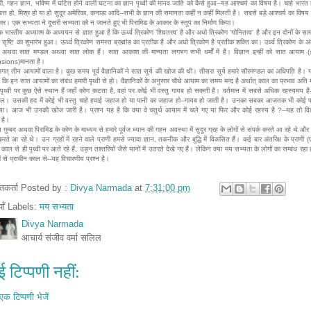
ी, गहन ज्ञान, भविष्य में घटित होने वाली घटना का ज्ञान पृथ्वी की मानव जाति को कैसे हुआ--यह आश्चर्य का विषय है। चाहे भारत 
्बत्त हो, मिश्र हो या हो सुदूर अमेरिका, कनाडा आदि--सभी के ज्ञान की समानता कहीं न कहीं मिलती है। सबसे बड़े आश्चर्य का विषय ह
र। एक सभ्यता ने दूसरी सभ्यता को न जानते हुए भी पिरामिड के आकार के स्तूप का निर्माण किया।
 भारतीय अध्यात्म के अध्ययन से ज्ञात हुआ है कि ऊर्ध्व त्रिकोण 'शिवतत्त्व' है और अधो त्रिकोण 'योनितत्व' है और इन दोनों के सा
ं सृष्टि का शुभारंभ हुआ। ऊर्ध्व त्रिकोण समस्त ब्रह्मांड का प्रतीक है और अधो त्रिकोण है प्रतीक शक्ति का। उर्ध्व त्रिकोण के 
अथवा सात मण्डल अथवा सात लोक हैं। सात आकाश की मान्यता लगभग सभी धर्मों में है। विज्ञान इन्हीं को सात आयाम 
sions)मानता है।
जगत् तीन आयामों वाला है। कुछ समय पूर्व वैज्ञानिकों ने सात सूर्य की खोज की थी। तीसरा सूर्य हमारे सौरमण्डल का अधिपति है। 
 कि इन सात आयामों का संबंध हमारी पृथ्वी से हो। वैज्ञानिकों के अनुसार चौथे आयाम का समय मन्द है अर्थात् काल का प्रभाव अति 
पृथ्वी पर कुछ ऐसे स्थान हैं जहाँ कोण कटता है, वहां पर कोई भी वस्तु गायब हो सकती है। वर्तमान में सबसे अधिक रहस्यमय है-
ंगल। उसकी हद में कोई भी वस्तु चाहे हवाई जहाज हो या पानी का जहाज हो--गायब हो जाती है। उनका सबका आजतक भी कोई प
ा। आज भी उनकी खोज जारी है। प्रश्न यह है कि क्या वे चतुर्थ आयाम में चले गए या फिर और कोई रहस्य है ?--यह तो विज
 है।
गुम्बद अथवा पिरामिड के कोण के माध्यम से हमारे पूर्वज ध्यान की गहन अवस्था में सुदूर ग्रह के लोगों से संपर्क करते आ रहे थे और 
 करते आ रहे थे। उन ग्रहों में रहने वाले प्राणी हमसे ज्यादा ज्ञान, तकनीक और बुद्धि में विकसित हैं। कई बार अंतरिक्ष के प्राणी 
 काल से ही पृथ्वी पर आते रहे हैं, उड़न तश्तरियों जैसे यानों में उतरते देखे गए हैं। लेकिन क्या मय सभ्यता के लोगों का सम्बंध रहा 
ों से प्राचीन काल से--यह विचारणीय प्रश्न है।
तुतकर्ता Posted by :
Divya Narmada
at
7:31:00 pm
ियाँ Labels:
मय सभ्यता
Divya Narmada
आचार्य संजीव वर्मा सलिल
 टिप्पणी नहीं:
एक टिप्पणी भेजें