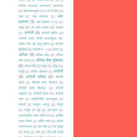
doha shatak avinash beohar
(1)
ॐप्रकाश शुक्ल
(1)
अ से अं दोहा
(1)
अंक
अंक
(1)
अंक मनरंजन
(1)
माहात्म्य
(3)
अंक माहात्म्य (१-९)
(1)
अंकुर
(2)
अंग तथा प्रकार
(2)
अंगदान
अंगरेजी
(4)
(1)
अंगरेजी कविता
(1)
अंगरेजी ग़ज़ल- हिन्दी काव्यानुवाद: प्रो.
अनिल जैन -डॉ. बाबु जोसेफ
(1)
अंगरेजी
द्विपदियाँ
(1)
अंगरेजी में - २
(1)
अंगार
(1)
अंगिका
(9)
अंगिका दोहा
(2)
अंगिका
अंगिका दोहा मुक्तिका
दोहा ग़ज़ल
(1)
(6)
अंगिका दोहे
(1)
अंगूठा
(1)
अँगूठा
(1)
अंग्रेजी
अंगूठी
(1)
अंग्रेज दोहाकार
(1)
(9)
अंग्रेजी कविता
(9)
अँग्रेज़ी
काव्य
(1)
अँग्रेज़ी काव्य विधाएँ-3
(1)
अँग्रेज़ी काव्य विधाएँ-4
(1)
अंग्रेजी
चतुष्पदी
(1)
अंग्रेजी नाटक
(1)
अंग्रेजी
भाषा
(1)
अंग्रेजी-हिंदी काव्यानुवाद
(1)
अंजली
(1)
अंजुमन 'आरज़ू'
(1)
अँजुरी
(1)
अंजुरी भर धूप
(1)
अंतःकरण
(1)
अंतरराष्ट्रीय काव्य प्रेमी मंच
(1)
अंतरिक्ष
उड़ान दिवस
(1)
अंतिम सत्य
(1)
अंदाज
अपना-अपना
(1)
अंध मोह
(1)
अंध श्रद्धा
(1)
अंधड़
(1)
अँधा
(1)
अँधा बाँटे रेवड़ी