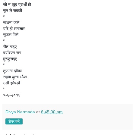
जो न खुद प्रार्थी हो
सुन ले सबकी
*
साधना फले
यदि हो लगातार
सुफल मिले
*
गीत गाइए
पर्यावरण संग
मुस्कुराइए
*
तूफानी झौंका
सहमा कुत्ता भौंका
उड़ी झोपड़ी
*
५-६-२०१६
Divya Narmada
at
6:45:00 pm
शेयर करें